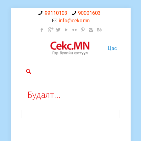
99110103
90001603
info@cekc.mn
Цэс
Будалт…