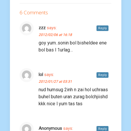
6 Comments
zzz
says:
Reply
2012/02/06 at 16:18
goy yum..sonin bol bisheldee ene
bol bas l 1urlag…
lol
says:
Reply
2012/01/27 at 03:31
nud humsug 2inh n zai hol uchraas
buhel buten uran zurag bolchjiishd
kkk nice l yum tas tas
Anonymous
says:
Reply