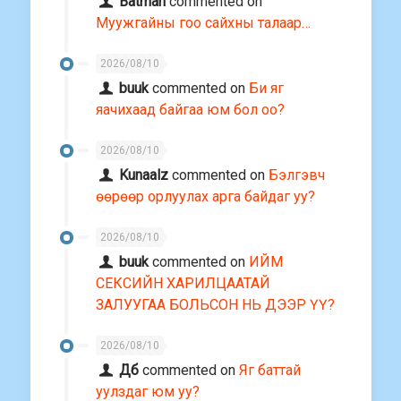
Batman
commented on
Муужгайны гоо сайхны талаар…
2026/08/10
buuk
commented on
Би яг
яачихаад байгаа юм бол оо?
2026/08/10
Kunaalz
commented on
Бэлгэвч
өөрөөр орлуулах арга байдаг уу?
2026/08/10
buuk
commented on
ИЙМ
СЕКСИЙН ХАРИЛЦААТАЙ
ЗАЛУУГАА БОЛЬСОН НЬ ДЭЭР ҮҮ?
2026/08/10
Дб
commented on
Яг баттай
уулздаг юм уу?