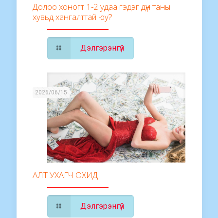
Долоо хоногт 1-2 удаа гэдэг дүн таны
хувьд хангалттай юу?
Дэлгэрэнгүй
2026/06/15
АЛТ УХАГЧ ОХИД
Дэлгэрэнгүй