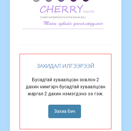
ЗАХИДАЛ ИЛГЭЭРЭЭЙ
Бусадтай хуваалцсан зовлон 2
дахин нимгэрч бусадтай хуваалцсан
жаргал 2 дахин нэмэгдэнэ ээ гэж.
Захиа бич