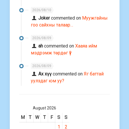
2026/08/10
Joker
commented on
Муужгайны
гоо сайхны талаар…
2026/08/09
ah
commented on
Хааяа ийм
мэдрэмж төрдөг үү?
2026/08/09
Ах хүү
commented on
Яг баттай
уулздаг юм уу?
August 2026
M
T
W
T
F
S
S
1
2