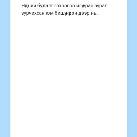
Нүдний будалт гэхээсээ илүү уран зураг
зурчихсан юм бишүү нүдэн дээр нь…