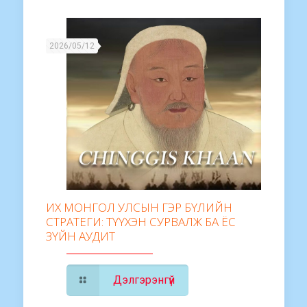
2026/05/12
ИХ МОНГОЛ УЛСЫН ГЭР БҮЛИЙН
СТРАТЕГИ: ТҮҮХЭН СУРВАЛЖ БА ЁС
ЗҮЙН АУДИТ
Дэлгэрэнгүй