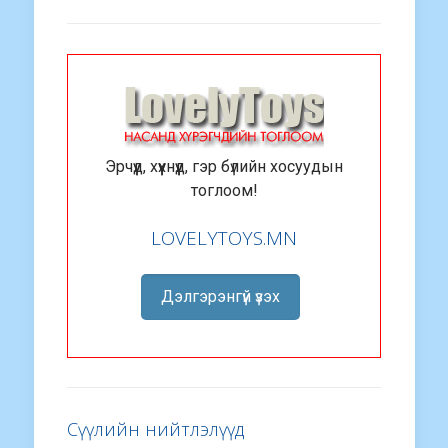
Эрчүүд, хүүхнүүд, гэр бүлийн хосуудын
тоглоом!
LOVELYTOYS.MN
Дэлгэрэнгүй үзэх
Сүүлийн нийтлэлүүд