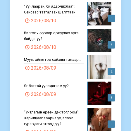
“Уучлаарай, би ядарчихлаа”:
Сексээс татгалзах шалтгаан
0
2026/08/10
Бэлгэвч өөрөөр орлуулах арга
байдаг уу?
3
2026/08/10
Муужгайны гоо сайхны талаар…
2026/08/09
2
Яг баттай уулздаг юм уу?
2026/08/09
6
“Унтлагын өрөөн дэх тоглоом”:
Харилцааг аварна уу, эсвэл
гуравдагч этгээд үү?
0