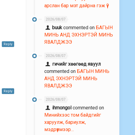
арслан бар мэт дайрна гэж үү?
2026/08/07
buuk
commented on
БАГЫН
МИНЬ АНД ЭХНЭРТЭЙ МИНЬ
ЯВАЛДЖЭЭ
Reply
2026/08/07
гичийг хөөгөөд явуул
commented on
БАГЫН МИНЬ
АНД ЭХНЭРТЭЙ МИНЬ
ЯВАЛДЖЭЭ
Reply
2026/08/07
n
ihmongol
commented on
Минийхээс том байдгийг
харуулж, бариулж,
мэдрүүлмээр…