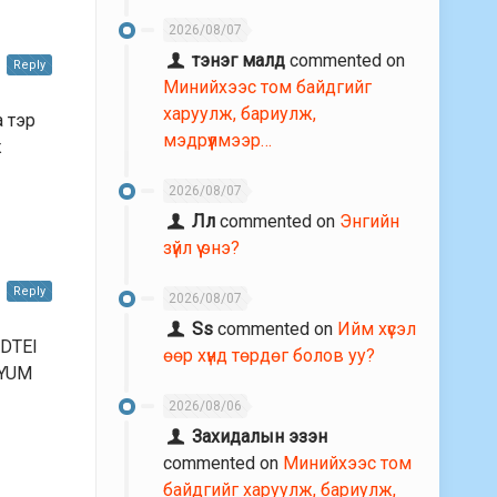
2026/08/07
тэнэг малд
commented on
Reply
Минийхээс том байдгийг
харуулж, бариулж,
а тэр
мэдрүүлмээр…
ж
2026/08/07
Лл
commented on
Энгийн
зүйл үү энэ?
Reply
2026/08/07
Ss
commented on
Ийм хүсэл
DTEI
өөр хүнд төрдөг болов уу?
 YUM
2026/08/06
Захидалын эзэн
commented on
Минийхээс том
байдгийг харуулж, бариулж,