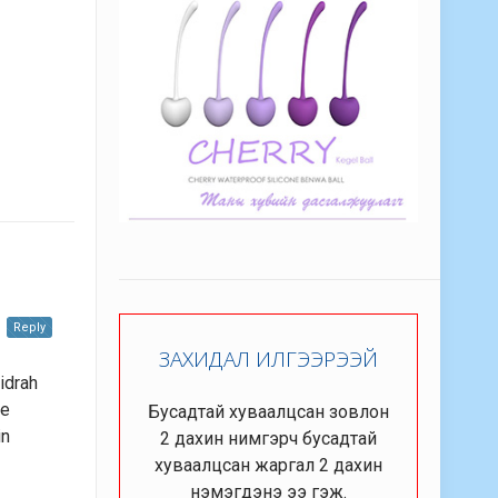
Reply
ЗАХИДАЛ ИЛГЭЭРЭЭЙ
idrah
ee
Бусадтай хуваалцсан зовлон
in
2 дахин нимгэрч бусадтай
хуваалцсан жаргал 2 дахин
нэмэгдэнэ ээ гэж.