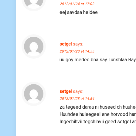
2012/01/24 at 17:02
eej aavdaa heldee
setgel
says:
2012/01/23 at 14:55
uu goy medee bna say l unshlaa Baya
setgel
says:
2012/01/23 at 14:54
za tegeed daraa ni huseed ch huuhed
Huuhdee huleegeel ene horvood hamgi
Ingechihvii tegchihvii geed setgel 