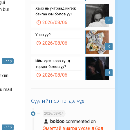
gui
Хайр нь унтраад ингэж
h bur
байгаа юм болов уу?
3
2026/08/06
Үнэн үү?
2026/08/06
0
Ийм хүсэл өөр хүнд
Reply
төрдөг болов уу?
4
2026/08/06
exiin
i
u mail
Сүүлийн сэтгэгдэлүүд
2026/08/07
boldoo
commented on
Reply
Эмэгтэй виагра уусан л бол