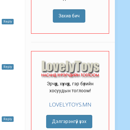
Захиа бич
Reply
Reply
Эрчүүд, хүүхнүүд, гэр бүлийн
хосуудын тоглоом!
LOVELYTOYS.MN
Reply
Дэлгэрэнгүй үзэх