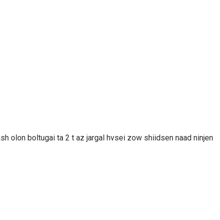
h olon boltugai ta 2 t az jargal hvsei zow shiidsen naad ninjen