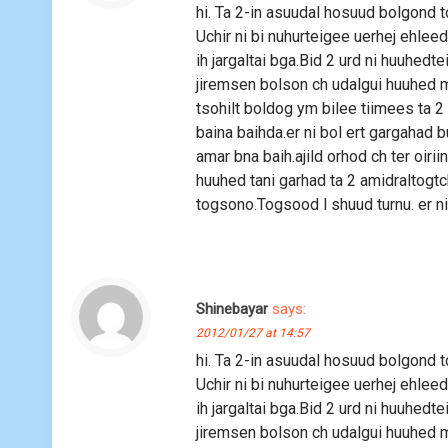
hi. Ta 2-in asuudal hosuud bolgond 
Uchir ni bi nuhurteigee uerhej ehleed 
ih jargaltai bga.Bid 2 urd ni huuhe
jiremsen bolson ch udalgui huuhed m
tsohilt boldog ym bilee tiimees ta 2
baina baihda.er ni bol ert gargahad 
amar bna baih.ajild orhod ch ter oir
huuhed tani garhad ta 2 amidraltogtc
togsono.Togsood l shuud turnu. er n
Shinebayar
says:
2012/01/27 at 14:57
hi. Ta 2-in asuudal hosuud bolgond 
Uchir ni bi nuhurteigee uerhej ehleed 
ih jargaltai bga.Bid 2 urd ni huuhe
jiremsen bolson ch udalgui huuhed m