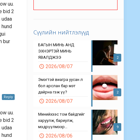
low uu.
e bid 2
n udaa
h hund
Сүүлийн нийтлэлүүд
gui
h bur
БАГЫН МИНЬ АНД
ЭХНЭРТЭЙ МИНЬ
ЯВАЛДЖЭЭ
2
2026/08/07
Эмэгтэй виагра уусан л
бол арслан бар мэт
дайрна гэж үү?
2
Reply
2026/08/07
low uu.
Минийхээс том байдгийг
e bid 2
харуулж, бариулж,
мэдрүүлмээр…
n udaa
9
h hund
2026/08/06