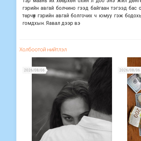
Тэр маань их хөөрхөн охин л доо энэ жил дөнгөж
гэрийн авгай болчино гээд байгаан тэгээд бас
төрчүүл гэрийн авгай болгочих ч юмуу гэж бодох
гомдхын. Яавал дээр вэ
Холбоотой нийтлэл
2026/08/06
2026/08/06