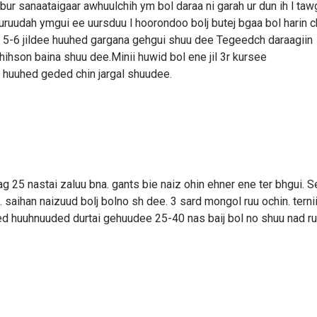
 bur sanaataigaar awhuulchih ym bol daraa ni garah ur dun ih l taw
buruudah ymgui ee uursduu l hoorondoo bolj butej bgaa bol harin c
iin 5-6 jildee huuhed gargana gehgui shuu dee Tegeedch daraagiin
hihson baina shuu dee.Minii huwid bol ene jil 3r kursee
i huuhed geded chin jargal shuudee.
g 25 nastai zaluu bna. gants bie naiz ohin ehner ene ter bhgui. S
. saihan naizuud bolj bolno sh dee. 3 sard mongol ruu ochin. terni
ed huuhnuuded durtai gehuudee 25-40 nas baij bol no shuu nad ru