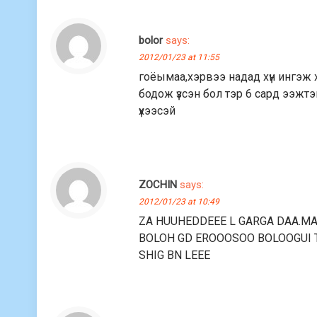
bolor
says:
2012/01/23 at 11:55
гоёымаа,хэрвээ надад хүн ингэж х
бодож үзсэн бол тэр 6 сард ээжт
үхээсэй
ZOCHIN
says:
2012/01/23 at 10:49
ZA HUUHEDDEEE L GARGA DAA.MA
BOLOH GD EROOOSOO BOLOOGUI 
SHIG BN LEEE