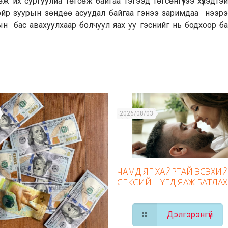
 их сургуулиа төгсөж байгаа тэгээд төгсөнгүүтээ хүүхэдтэ
 ойр зуурын зөндөө асуудал байгаа гэнээ заримдаа нээрэ
ын бас авахуулхаар болчуул яах уу гэснийг нь бодхоор б
2026/08/03
ЧАМД ЯГ ХАЙРТАЙ ЭСЭХИЙ
СЕКСИЙН ҮЕД ЯАЖ БАТЛАХ
Дэлгэрэнгүй