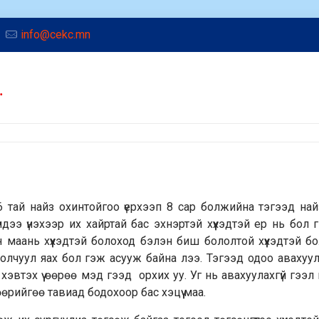
info@cekc.mn
…
6 тай найз охинтойгоо үерхээп 8 сар болжийна тэгээд на
ээ үнэхээр их хайртай бас эхнэртэй хүүхэдтэй ер нь бол г
н маань хүүхэдтэй болоход бэлэн биш бололтой хүүхэдтэй б
 болчуул яах бол гэж асууж байна лээ. Тэгээд одоо авахуу
эвтэх үү өөрөө мэд гээд орхих уу. Уг нь авахуулахгүй гээл 
рийгөө тавиад бодохоор бас хэцүү маа.