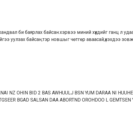
андвал би баярлах байсан.хэрвээ миний хүүхдийг ганц л уда
эйгээ уулзах байсан,тэр новшыг чөтгөр аваасай,үхэхдээ зов
NAI NZ OHIN BID 2 BAS AWHUULJ BSN YUM DARAA NI HUUHE
TGSEER BGAD SALSAN DAA ABORTND OROHDOO L GEMTSEN