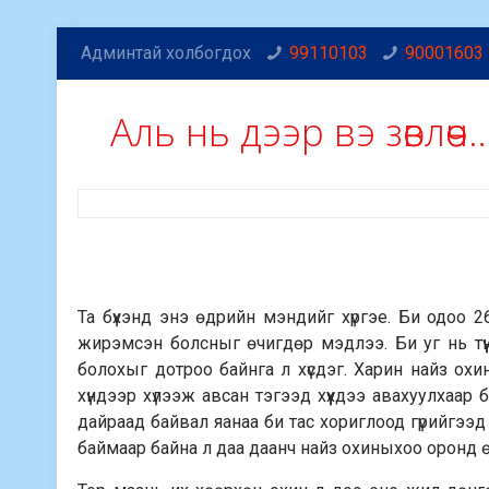
Админтай холбогдох
99110103
90001603
Aль нь дээр вэ зөвлөөч
Та бүхэнд энэ өдрийн мэндийг хүргэе. Би одоо 2
жирэмсэн болсныг өчигдөр мэдлээ. Би уг нь түүнд
болохыг дотроо байнга л хүсдэг. Харин найз охи
хүндээр хүлээж авсан тэгээд хүүхдээ авахуулхаар
дайраад байвал яанаа би тас хориглоод гүрийгээд х
баймаар байна л даа даанч найз охиныхоо оронд өө