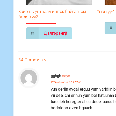
Хайр нь унтраад ингэж байгаа юм
Үнэн үү?
болов уу?
Дэлгэрэнгүй
34 Comments
gghgh
says:
2013/03/25 at 11:52
yun geriin avgai erguu yum yaridiin
vii dee. chi er hun yum bol hatuuhan
turuuleh heregtei shuu deee. uuruu hu
bodoldoo ezen bgaach