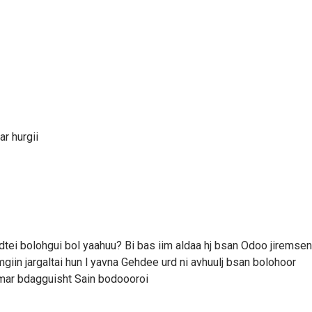
r hurgii
tei bolohgui bol yaahuu? Bi bas iim aldaa hj bsan Odoo jiremse
in jargaltai hun l yavna Gehdee urd ni avhuulj bsan bolohoor
amar bdagguisht Sain bodoooroi