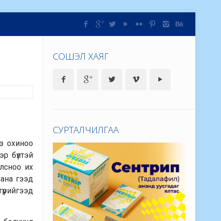
СОШЭЛ ХАЯГ
СУРТАЛЧИЛГАА
йз охиноо
эр бүлтэй
олсноо их
лана гээд
гүрийгээд