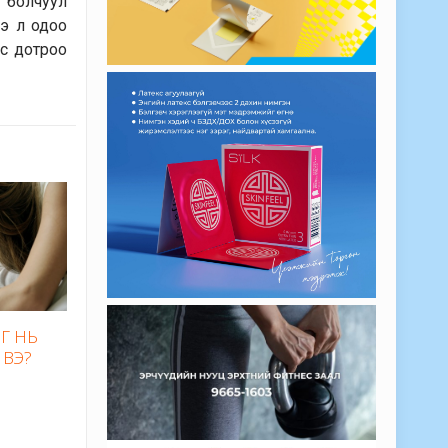
й болчуул
э л одоо
ас дотроо
Г НЬ
 ВЭ?