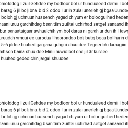
tohiolddog l zuil.Gehdee my bodloor bol ur hunduuleed demii l bo
barag 6 jil bolj bna. bid 2 odoo l uriin zulai unerleh gj bgaa.Uunde
dtei boloh gj uchnuun hussench yagad ch yum er boloogui.hed hede
aani uruu garchihdag bsan.tiim zuiltei uchirhad setgel sanaand i
 bur sanaataigaar awhuulchih ym bol daraa ni garah ur dun ih l taw
buruudah ymgui ee uursduu l hoorondoo bolj butej bgaa bol harin c
iin 5-6 jildee huuhed gargana gehgui shuu dee Tegeedch daraagiin
hihson baina shuu dee.Minii huwid bol ene jil 3r kursee
i huuhed geded chin jargal shuudee.
tohiolddog l zuil.Gehdee my bodloor bol ur hunduuleed demii l bo
barag 6 jil bolj bna. bid 2 odoo l uriin zulai unerleh gj bgaa.Uunde
dtei boloh gj uchnuun hussench yagad ch yum er boloogui.hed hede
aani uruu garchihdag bsan.tiim zuiltei uchirhad setgel sanaand i