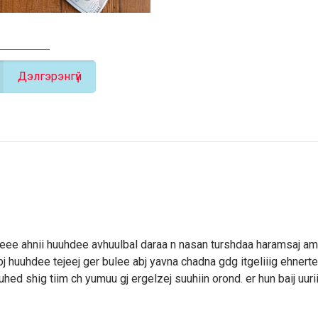
Дэлгэрэнгүй
 beee ahnii huuhdee avhuulbal daraa n nasan turshdaa haramsaj am
 bj huuhdee tejeej ger bulee abj yavna chadna gdg itgeliiig ehnert
hed shig tiim ch yumuu gj ergelzej suuhiin orond. er hun baij uuri