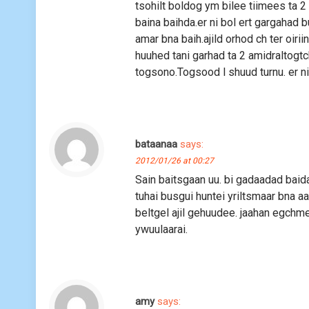
tsohilt boldog ym bilee tiimees ta 2
baina baihda.er ni bol ert gargahad 
amar bna baih.ajild orhod ch ter oir
huuhed tani garhad ta 2 amidraltogtc
togsono.Togsood l shuud turnu. er n
bataanaa
says:
2012/01/26 at 00:27
Sain baitsgaan uu. bi gadaadad baida
tuhai busgui huntei yriltsmaar bna aa
beltgel ajil gehuudee. jaahan egchm
ywuulaarai.
amy
says: