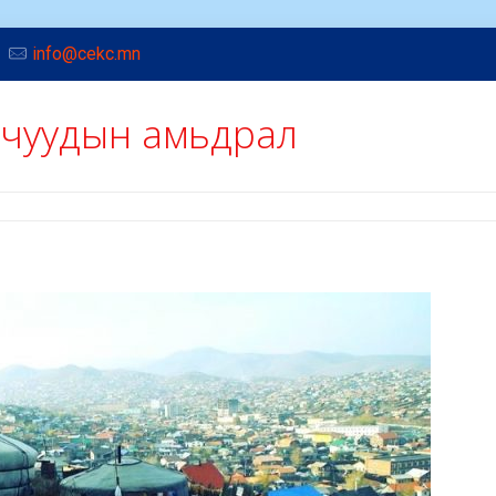
info@cekc.mn
лчуудын амьдрал