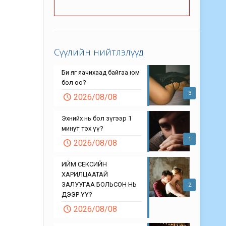
Сүүлийн нийтлэлүүд
Би яг яачихаад байгаа юм
бол оо?
3
2026/08/08
Эхнийх нь бол зүгээр 1
минут тэх үү?
1
2026/08/08
ИЙМ СЕКСИЙН
ХАРИЛЦААТАЙ
ЗАЛУУГАА БОЛЬСОН НЬ
2
ДЭЭР ҮҮ?
2026/08/08