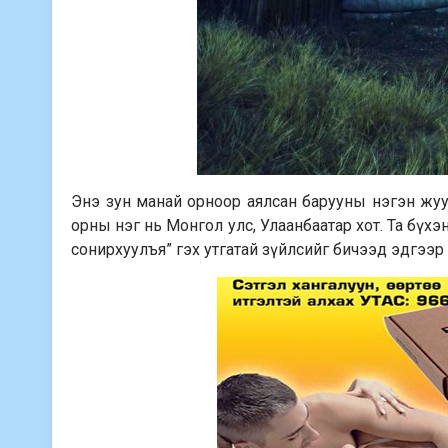
Энэ зун манай орноор аялсан барууны нэгэн жуул
орны нэг нь Монгол улс, Улаанбаатар хот. Та бүхэ
сонирхуулъя” гэх утгатай зүйлсийг бичээд эдгээ