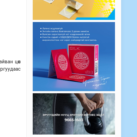
йван цөөн
ургуудаас