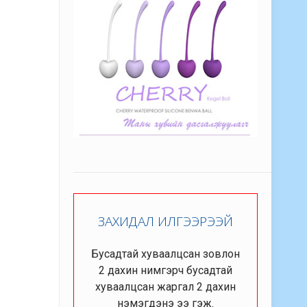
ЗАХИДАЛ ИЛГЭЭРЭЭЙ
Бусадтай хуваалцсан зовлон
2 дахин нимгэрч бусадтай
хуваалцсан жаргал 2 дахин
нэмэгдэнэ ээ гэж.