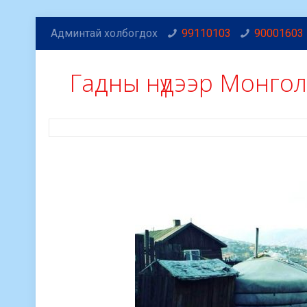
Админтай холбогдох
99110103
90001603
Гадны нүдээр Монго