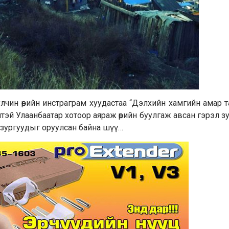
чин өөрийн инстраграм хуудастаа “Дэлхийн хамгийн амар та
нтэй Улаанбаатар хотоор аяраж өөрийн буулгаж авсан гэрэл з
р зургуудыг оруулсан байна шүү…