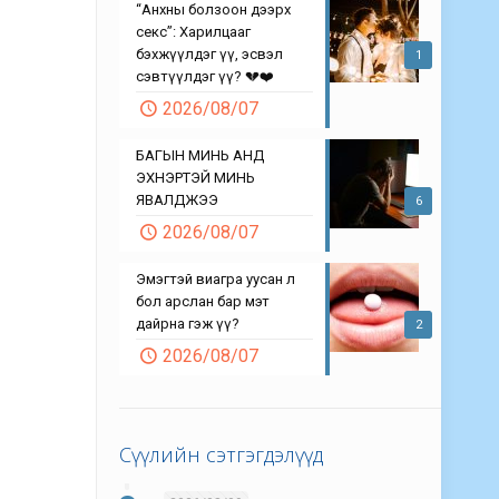
“Анхны болзоон дээрх
секс”: Харилцааг
бэхжүүлдэг үү, эсвэл
1
сэвтүүлдэг үү? 💔❤️
2026/08/07
БАГЫН МИНЬ АНД
ЭХНЭРТЭЙ МИНЬ
ЯВАЛДЖЭЭ
6
2026/08/07
Эмэгтэй виагра уусан л
бол арслан бар мэт
дайрна гэж үү?
2
2026/08/07
Сүүлийн сэтгэгдэлүүд