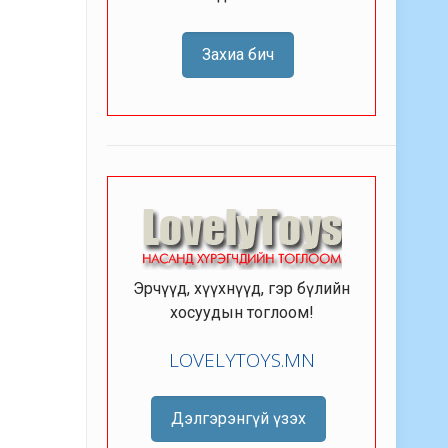
Захиа бич
Эрчүүд, хүүхнүүд, гэр бүлийн
хосуудын тоглоом!
LOVELYTOYS.MN
Дэлгэрэнгүй үзэх