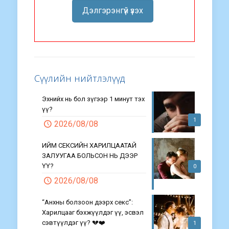
Дэлгэрэнгүй үзэх
Сүүлийн нийтлэлүүд
Эхнийх нь бол зүгээр 1 минут тэх
үү?
1
2026/08/08
ИЙМ СЕКСИЙН ХАРИЛЦААТАЙ
ЗАЛУУГАА БОЛЬСОН НЬ ДЭЭР
ҮҮ?
0
2026/08/08
“Анхны болзоон дээрх секс”:
Харилцааг бэхжүүлдэг үү, эсвэл
сэвтүүлдэг үү? 💔❤️
1