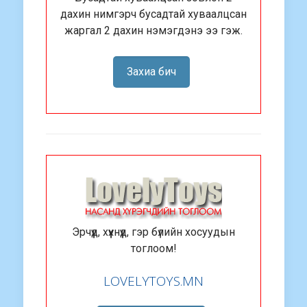
дахин нимгэрч бусадтай хуваалцсан
жаргал 2 дахин нэмэгдэнэ ээ гэж.
Захиа бич
Эрчүүд, хүүхнүүд, гэр бүлийн хосуудын
тоглоом!
LOVELYTOYS.MN