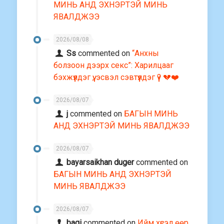
МИНЬ АНД ЭХНЭРТЭЙ МИНЬ
ЯВАЛДЖЭЭ
2026/08/08
Ss
commented on
“Анхны
болзоон дээрх секс”: Харилцааг
бэхжүүлдэг үү, эсвэл сэвтүүлдэг үү? 💔❤️
2026/08/07
j
commented on
БАГЫН МИНЬ
АНД ЭХНЭРТЭЙ МИНЬ ЯВАЛДЖЭЭ
2026/08/07
bayarsaikhan duger
commented on
БАГЫН МИНЬ АНД ЭХНЭРТЭЙ
МИНЬ ЯВАЛДЖЭЭ
2026/08/07
bagi
commented on
Ийм хүсэл өөр