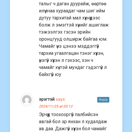
талыг ч даган дуурайж, өөртөө
илүү ачаа хураадаг чам шиг ийм
дутуу тархитай мал хүүхнүүдээс
болж л эмэгтэй хүнийг ашиглаж
тэжээлгэх гэсэн эрийн
оронцгууд олширж байгаа юм.
Чамайг үнэ цэнээ мэддэггүй
тархиа угаалгацан тэнэг хүүхэн,
үнэгүй хүүхэн л гэхээс, хэн ч
чамайг хүчтэй мундаг гэдэггүй л
байхгүй юу
эрэгтэй
says:
Reply
2024/11/25 at 05:12
Эрчүүд тоохооргүй палбийсэн
авгай бол эр янхан л худалдаж
ав даа. Дажгүй хүүхэн бол чамайг