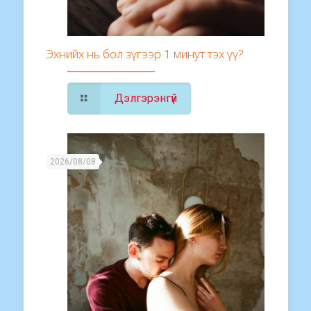
Эхнийх нь бол зүгээр 1 минут тэх үү?
Дэлгэрэнгүй
2026/08/08