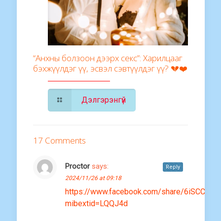
“Анхны болзоон дээрх секс”: Харилцааг
бэхжүүлдэг үү, эсвэл сэвтүүлдэг үү? 💔❤️
Дэлгэрэнгүй
17 Comments
Proctor
says:
Reply
2024/11/26 at 09:18
https://www.facebook.com/share/6iSCC8Y2
mibextid=LQQJ4d