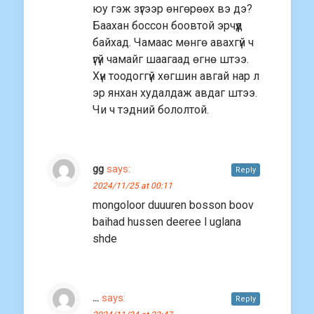
юу гэж зүгээр өнгөрөөх вэ дэ?
Баахан боссон боовтой эрчүүд
байхад. Чамаас мөнгө авахгүй ч
үгүй чамайг шаагаад өгнө штээ.
Хүн тоодоггүй хөгшин авгай нар л
эр янхан худалдаж авдаг штээ.
Чи ч тэдний бололтой.
gg
says:
Reply
2024/11/25 at 00:11
mongoloor duuuren bosson boov
baihad hussen deeree l uglana
shde
…
says:
Reply