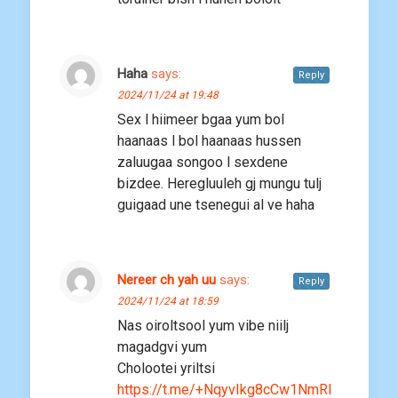
Haha
says:
Reply
2024/11/24 at 19:48
Sex l hiimeer bgaa yum bol
haanaas l bol haanaas hussen
zaluugaa songoo l sexdene
bizdee. Heregluuleh gj mungu tulj
guigaad une tsenegui al ve haha
Nereer ch yah uu
says:
Reply
2024/11/24 at 18:59
Nas oiroltsool yum vibe niilj
magadgvi yum
Cholootei yriltsi
https://t.me/+NqyvIkg8cCw1NmRl