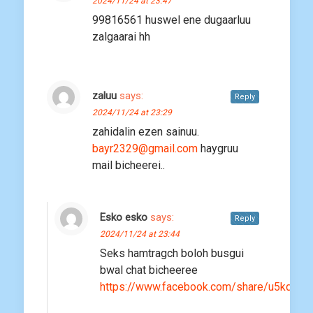
2024/11/24 at 23:47
99816561 huswel ene dugaarluu
zalgaarai hh
zaluu
says:
Reply
2024/11/24 at 23:29
zahidalin ezen sainuu.
bayr2329@gmail.com
haygruu
mail bicheerei..
Esko esko
says:
Reply
2024/11/24 at 23:44
Seks hamtragch boloh busgui
bwal chat bicheeree
https://www.facebook.com/share/u5kqv