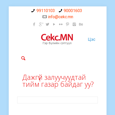
99110103
90001603
info@cekc.mn
Цэс
Дажгүй залуучуудтай
тийм газар байдаг уу?