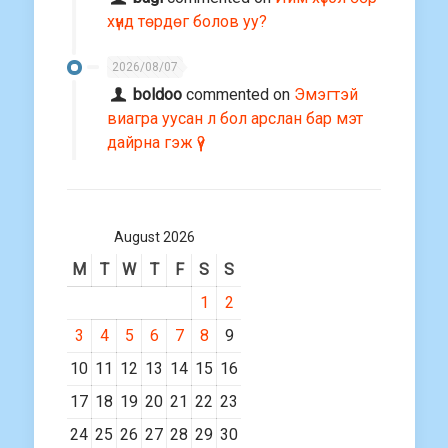
хүнд төрдөг болов уу?
2026/08/07
boldoo
commented on
Эмэгтэй
виагра уусан л бол арслан бар мэт
дайрна гэж үү?
August 2026
M
T
W
T
F
S
S
1
2
3
4
5
6
7
8
9
10
11
12
13
14
15
16
17
18
19
20
21
22
23
24
25
26
27
28
29
30