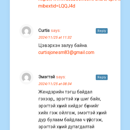
mibextid=LQQJ4d
Curtis
says:
Reply
2024/11/25 at 11:32
Цэвэрхэн залуу байна.
curtisjonesm83@gmail.com
Эмэгтэй
says:
Reply
2024/11/25 at 08:34
Жендэрийн тэгш байдал
гэхээр,, эрэгтэй хүн шиг байх,
эрэгтэй хүний хийдэг бүхнийг
хийх гэж ойлгож, эмэгтэй хүний
дур булаам байдлаа ч үгүйсгэж,
эрэгтэй хүний дутагдалтай