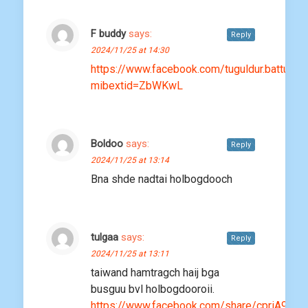
F buddy
says:
Reply
2024/11/25 at 14:30
https://www.facebook.com/tuguldur.battulga
mibextid=ZbWKwL
Boldoo
says:
Reply
2024/11/25 at 13:14
Bna shde nadtai holbogdooch
tulgaa
says:
Reply
2024/11/25 at 13:11
taiwand hamtragch haij bga
busguu bvl holbogdooroii.
https://www.facebook.com/share/cpriA9Ns