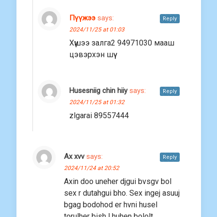
Пүүжээ
says:
Reply
2024/11/25 at 01:03
Хүүшээ залга2 94971030 мааш
цэвэрхэн шүү
Husesniig chin hiiy
says:
Reply
2024/11/25 at 01:32
zlgarai 89557444
Ax xvv
says:
Reply
2024/11/24 at 20:52
Axin doo uneher djgui bvsgv bol
sex r dutahgui bho. Sex ingej asuuj
bgag bodohod er hvni husel
torulher bish l huhen bololt