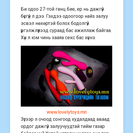
Би одоо 27-той ганц бие, ер нь дажгүй
бүсгүй л дээ. Гэхдээ одоогоор найз залуу
эсвэл нөхөртэй болох бодолгүй
үргэлжлүүлээд сураад бас ажиллаж байгаа.
Хүн л юм чинь хааяа секс бас хүснэ.
www.lovelytoys.mn
Зүгээр л очоод сонгоод худалдаад аваад
ордог дажгүй залуучуудтай тийм газар