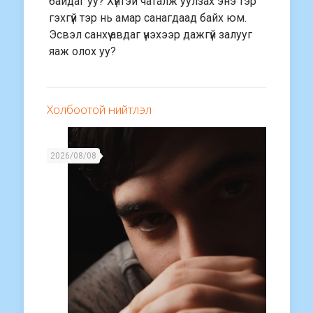
байдаг уу? Хүнтэй чаталж уулзах энэ тэр
гэхгүй тэр нь амар санагдаад байх юм.
Эсвэл санхүү авдаг үнэхээр дажгүй залууг
яаж олох уу?
Холбоотой нийтлэл
2026/08/08