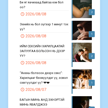
Би яг яачихаад байгаа юм бол
оо?
2
2026/08/08
Эхнийх нь бол зүгээр 1 минут тэх
үү?
1
2026/08/08
ИЙМ СЕКСИЙН ХАРИЛЦААТАЙ
ЗАЛУУГАА БОЛЬСОН НЬ ДЭЭР
ҮҮ?
2
2026/08/08
“Анхны болзоон дээрх секс”:
Харилцааг бэхжүүлдэг үү, эсвэл
сэвтүүлдэг үү? 💔❤️
1
2026/08/07
БАГЫН МИНЬ АНД ЭХНЭРТЭЙ
МИНЬ ЯВАЛДЖЭЭ