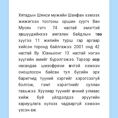
Хятадын Шянси мужийн Шанфан хэмээх
жижигхэн тосгоны оршин суугч Ван
Мусян гэгч 74 настай эмэгтэй
хөршүүдийнхээ амгалан байдлын төлөө
хүүгээ 11 жилийн турш гар аргаар
хийсэн торонд байлгажээ. 2001 онд 42
настай Ву Юаньхонг 13 настай нэгэн
хүүгийн амийг бүрэлгэжээ. Тэрээр өсвөр
насандаа шизофрени өвчтэй хэмээн
оношлосон байсан тул бүсийн эрх
баригчид түүний хэргийг хэрэгсэхгүй
болгож, гэмт хэрэгтнийг суллан
тавьжээ. Хуулиар түүнийг өвчний улмаас
хийж буй үйлдэлдээ эрүүгийн
хариуцлага хүлээх чадваргүй хэмээн
үзсэн аж.