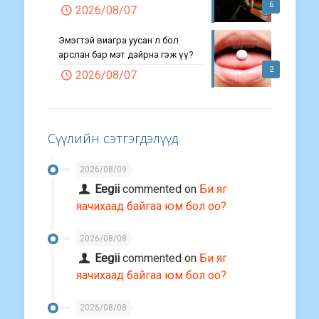
6
2026/08/07
Эмэгтэй виагра уусан л бол
арслан бар мэт дайрна гэж үү?
2
2026/08/07
Сүүлийн сэтгэгдэлүүд
2026/08/09
Eegii
commented on
Би яг
яачихаад байгаа юм бол оо?
2026/08/08
Eegii
commented on
Би яг
яачихаад байгаа юм бол оо?
2026/08/08