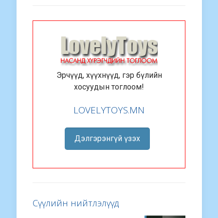
Эрчүүд, хүүхнүүд, гэр бүлийн
хосуудын тоглоом!
LOVELYTOYS.MN
Дэлгэрэнгүй үзэх
Сүүлийн нийтлэлүүд