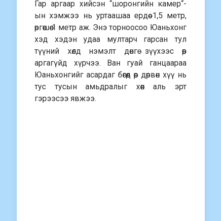
Гар аргаар хийсэн “шоронгийн камер“-
ын хэмжээ нь уртаашаа ердөө 1,5 метр,
өргөөшөө 1 метр аж. Энэ торноосоо Юаньхонг
хэд хэдэн удаа мултарч гарсан тул
түүний хөлд нэмэлт дөнгө зүүхээс өөр
аргагүйд хүрчээ. Ван гуай ганцаараа
Юаньхонгийг асардаг бөгөөд өөр дөрвөн хүү нь
тус тусын амьдралыг хөөн аль эрт
гэрээсээ явжээ.