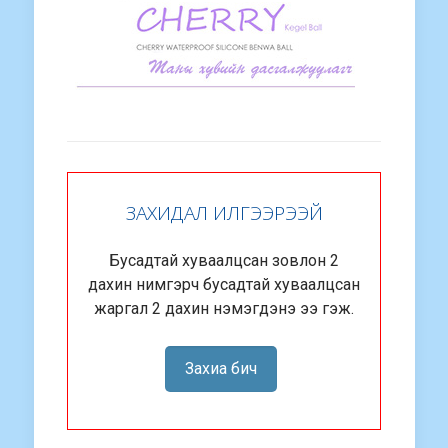
ЗАХИДАЛ ИЛГЭЭРЭЭЙ
Бусадтай хуваалцсан зовлон 2
дахин нимгэрч бусадтай хуваалцсан
жаргал 2 дахин нэмэгдэнэ ээ гэж.
Захиа бич