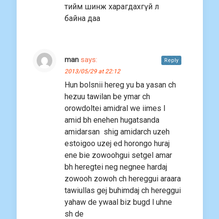
тийм шинж харагдахгүй л
байна даа
man
says:
Reply
2013/05/29 at 22:12
Hun bolsnii hereg yu ba yasan ch
hezuu tawilan be ymar ch
orowdoltei amidral we iimes l
amid bh enehen hugatsanda
amidarsan shig amidarch uzeh
estoigoo uzej ed horongo huraj
ene bie zowoohgui setgel amar
bh heregtei neg negnee hardaj
zowooh zowoh ch hereggui araara
tawiullas gej buhimdaj ch hereggui
yahaw de ywaal biz bugd l uhne
sh de