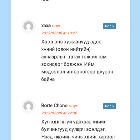
хаха
says:
Reply
2013/05/30 at 10:27
Ха ха энэ хужаанууд одоо
хүний (олон нийтийн)
ахнаарлыг татах гэж их юм
зохиодог болжээ. Ийм
мэдээлэл интернэтээр дүүрэн
байна.
Borte Chono
says:
Reply
2013/05/29 at 22:30
Хүн хөдөлгөөнгүй удахаар хөлийн
булчингууд суларч эхэлдэг.
Наад нөхрийн чинь хөлийг харвал