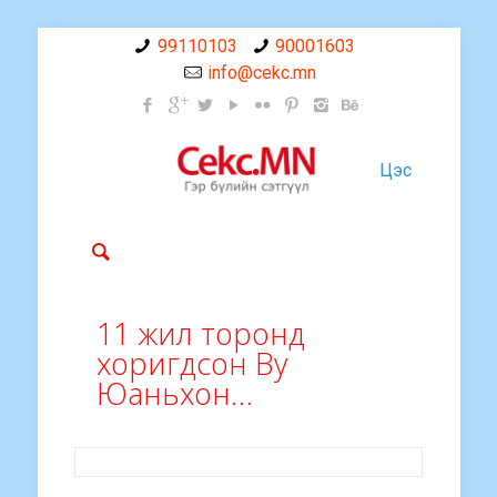
99110103
90001603
info@cekc.mn
Цэс
11 жил торонд
хоригдсон Ву
Юаньхон…