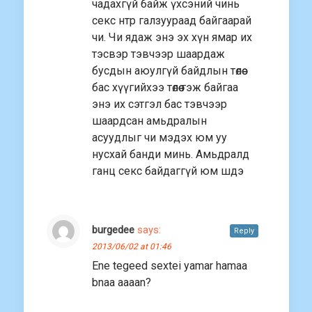
чадахгүй байж үхсэний чинь
секс нтр галзуураад байгаарай
чи. Чи ядаж энэ эх хүн ямар их
тэсвэр тэвчээр шаардаж
бусдын аюулгүй байдлын төлөө
бас хүүгийхээ төлөө гэж байгаа
энэ их сэтгэл бас тэвчээр
шаардсан амьдралын
асуудлыг чи мэдэх юм уу
нусхай банди минь. Амьдралд
ганц секс байдаггүй юм шдэ
burgedee
says:
Reply
2013/06/02 at 01:46
Ene tegeed sextei yamar hamaa
bnaa aaaan?