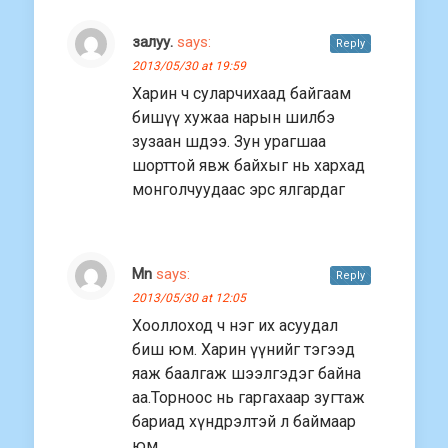
залуу.
says:
Reply
2013/05/30 at 19:59
Харин ч суларчихаад байгаам
бишүү хужаа нарын шилбэ
зузаан шдээ. Зун урагшаа
шорттой явж байхыг нь хархад
монголчуудаас эрс ялгардаг
Mn
says:
Reply
2013/05/30 at 12:05
Хооллоход ч нэг их асуудал
биш юм. Харин үүнийг тэгээд
яаж баалгаж шээлгэдэг байна
аа.Торноос нь гаргахаар зугтаж
бариад хүндрэлтэй л баймаар
юм