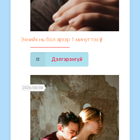
Эхнийх нь бол зүгээр 1 минут тэх үү?
Дэлгэрэнгүй
2026/08/08