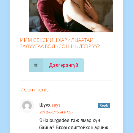
ИЙМ СЕКСИЙН ХАРИЛЦААТАЙ
ЗАЛУУГАА БОЛЬСОН НЬ ДЭЭР ҮҮ?
Дэлгэрэнгүй
7 Comments
Шүүх
says:
Reply
2013/06/15 at 01:27
ЭНэ burgedee гэж ямар хүн
байна? Бөгсөө ч олигтойхон арчиж