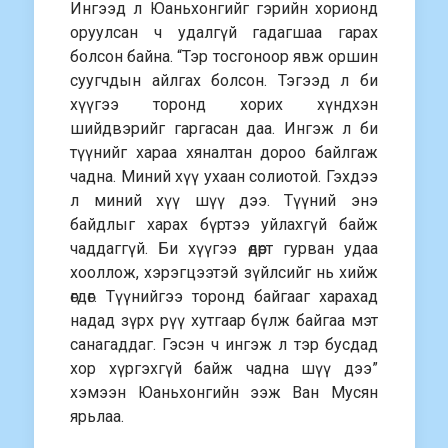
Ингээд л Юаньхонгийг гэрийн хорионд
оруулсан ч удалгүй гадагшаа гарах
болсон байна. “Тэр тосгоноор явж оршин
суугчдын айлгах болсон. Тэгээд л би
хүүгээ торонд хорих хүндхэн
шийдвэрийг гаргасан даа. Ингэж л би
түүнийг хараа хяналтан дороо байлгаж
чадна. Миний хүү ухаан солиотой. Гэхдээ
л миний хүү шүү дээ. Түүний энэ
байдлыг харах бүртээ уйлахгүй байж
чаддаггүй. Би хүүгээ өдөрт гурван удаа
хооллож, хэрэгцээтэй зүйлсийг нь хийж
өгдөг. Түүнийгээ торонд байгааг харахад
надад зүрх рүү хутгаар бүлж байгаа мэт
санагаддаг. Гэсэн ч ингэж л тэр бусдад
хор хүргэхгүй байж чадна шүү дээ”
хэмээн Юаньхонгийн ээж Ван Мусян
ярьлаа.