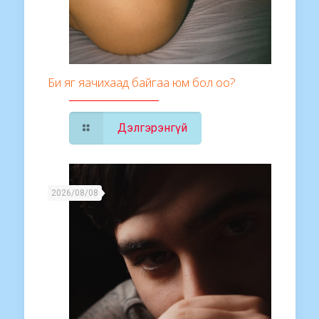
Би яг яачихаад байгаа юм бол оо?
Дэлгэрэнгүй
2026/08/08