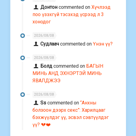
Донтон
commented on
Хүчлээд
поо үзэхгүй тэсэхэд үсрээд л 3
хонодог
2026/08/08
Судлаач
commented on
Үнэн үү?
2026/08/08
Болд
commented on
БАГЫН
МИНЬ АНД ЭХНЭРТЭЙ МИНЬ
ЯВАЛДЖЭЭ
2026/08/08
Ss
commented on
“Анхны
болзоон дээрх секс”: Харилцааг
бэхжүүлдэг үү, эсвэл сэвтүүлдэг
үү? 💔❤️