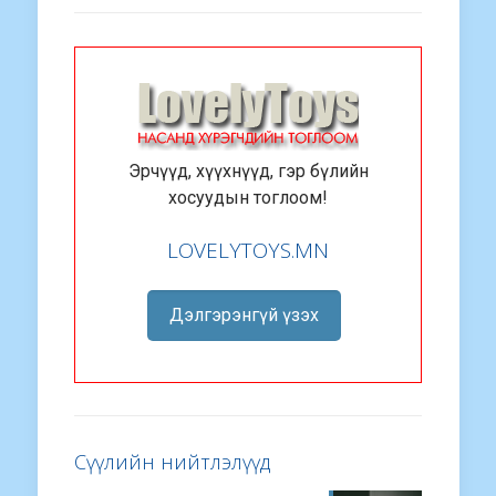
Эрчүүд, хүүхнүүд, гэр бүлийн
хосуудын тоглоом!
LOVELYTOYS.MN
Дэлгэрэнгүй үзэх
Сүүлийн нийтлэлүүд