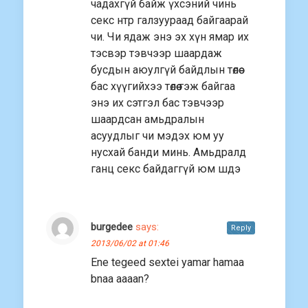
чадахгүй байж үхсэний чинь
секс нтр галзуураад байгаарай
чи. Чи ядаж энэ эх хүн ямар их
тэсвэр тэвчээр шаардаж
бусдын аюулгүй байдлын төлөө
бас хүүгийхээ төлөө гэж байгаа
энэ их сэтгэл бас тэвчээр
шаардсан амьдралын
асуудлыг чи мэдэх юм уу
нусхай банди минь. Амьдралд
ганц секс байдаггүй юм шдэ
burgedee
says:
Reply
2013/06/02 at 01:46
Ene tegeed sextei yamar hamaa
bnaa aaaan?