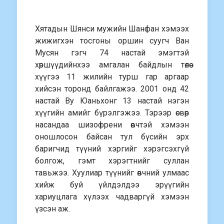
Хятадын Шянси мужийн Шанфан хэмээх
жижигхэн тосгоны оршин суугч Ван
Мусян гэгч 74 настай эмэгтэй
хөршүүдийнхээ амгалан байдлын төлөө
хүүгээ 11 жилийн турш гар аргаар
хийсэн торонд байлгажээ. 2001 онд 42
настай Ву Юаньхонг 13 настай нэгэн
хүүгийн амийг бүрэлгэжээ. Тэрээр өсвөр
насандаа шизофрени өвчтэй хэмээн
оношлосон байсан тул бүсийн эрх
баригчид түүний хэргийг хэрэгсэхгүй
болгож, гэмт хэрэгтнийг суллан
тавьжээ. Хуулиар түүнийг өвчний улмаас
хийж буй үйлдэлдээ эрүүгийн
хариуцлага хүлээх чадваргүй хэмээн
үзсэн аж.