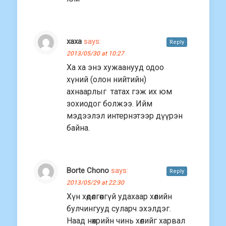
хаха
says:
Reply
2013/05/30 at 10:27
Ха ха энэ хужаанууд одоо
хүний (олон нийтийн)
ахнаарлыг татах гэж их юм
зохиодог болжээ. Ийм
мэдээлэл интернэтээр дүүрэн
байна.
Borte Chono
says:
Reply
2013/05/29 at 22:30
Хүн хөдөлгөөнгүй удахаар хөлийн
булчингууд суларч эхэлдэг.
Наад нөхрийн чинь хөлийг харвал