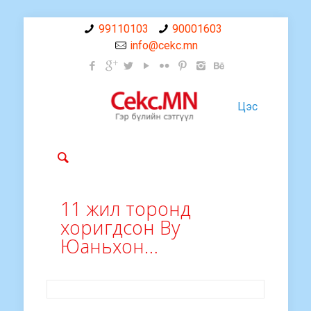
99110103
90001603
info@cekc.mn
Цэс
11 жил торонд
хоригдсон Ву
Юаньхон…