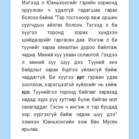
Ингээд л Юаньхонгийг гэрийн хорионд
оруулсан ч удалгүй гадагшаа гарах
болсон байна. “Тэр тосгоноор явж оршин
суугчдын айлгах болсон. Тэгээд л би
хүүгээ торонд хорих хүндхэн
шийдвэрийг гаргасан даа. Ингэж л би
түүнийг хараа хяналтан дороо байлгаж
чадна. Миний хүү ухаан солиотой. Гэхдээ
л миний хүү шүү дээ. Түүний энэ
байдлыг харах бүртээ уйлахгүй байж
чаддаггүй. Би хүүгээ өдөрт гурван удаа
хооллож, хэрэгцээтэй зүйлсийг нь хийж
өгдөг. Түүнийгээ торонд байгааг харахад
надад зүрх рүү хутгаар бүлж байгаа мэт
санагаддаг. Гэсэн ч ингэж л тэр бусдад
хор хүргэхгүй байж чадна шүү дээ”
хэмээн Юаньхонгийн ээж Ван Мусян
ярьлаа.