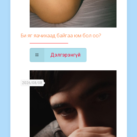
Би яг яачихаад байгаа юм бол оо?
Дэлгэрэнгүй
2026/08/08