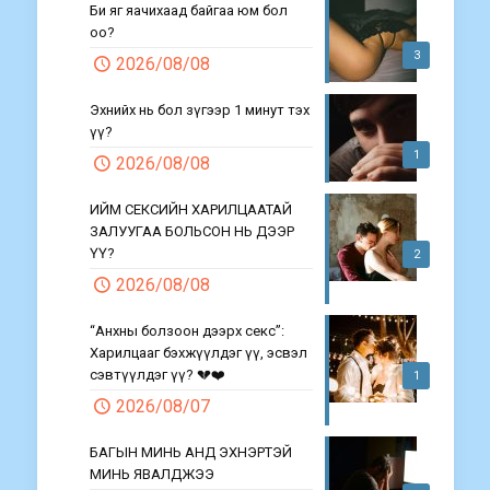
Би яг яачихаад байгаа юм бол
оо?
3
2026/08/08
Эхнийх нь бол зүгээр 1 минут тэх
үү?
1
2026/08/08
ИЙМ СЕКСИЙН ХАРИЛЦААТАЙ
ЗАЛУУГАА БОЛЬСОН НЬ ДЭЭР
ҮҮ?
2
2026/08/08
“Анхны болзоон дээрх секс”:
Харилцааг бэхжүүлдэг үү, эсвэл
сэвтүүлдэг үү? 💔❤️
1
2026/08/07
БАГЫН МИНЬ АНД ЭХНЭРТЭЙ
МИНЬ ЯВАЛДЖЭЭ