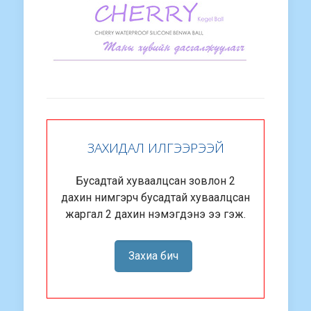
ЗАХИДАЛ ИЛГЭЭРЭЭЙ
Бусадтай хуваалцсан зовлон 2
дахин нимгэрч бусадтай хуваалцсан
жаргал 2 дахин нэмэгдэнэ ээ гэж.
Захиа бич