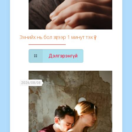
Эхнийх нь бол зүгээр 1 минут тэх үү?
Дэлгэрэнгүй
2026/08/08