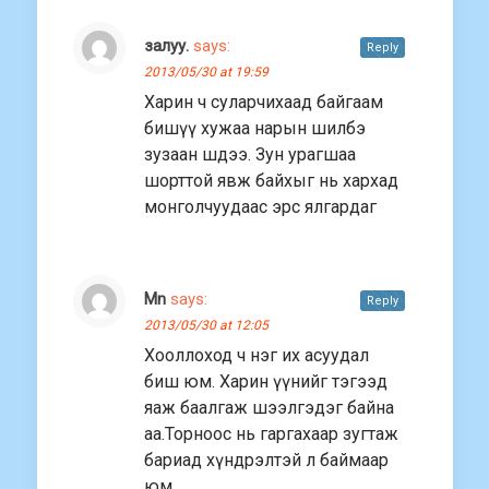
залуу.
says:
Reply
2013/05/30 at 19:59
Харин ч суларчихаад байгаам
бишүү хужаа нарын шилбэ
зузаан шдээ. Зун урагшаа
шорттой явж байхыг нь хархад
монголчуудаас эрс ялгардаг
Mn
says:
Reply
2013/05/30 at 12:05
Хооллоход ч нэг их асуудал
биш юм. Харин үүнийг тэгээд
яаж баалгаж шээлгэдэг байна
аа.Торноос нь гаргахаар зугтаж
бариад хүндрэлтэй л баймаар
юм