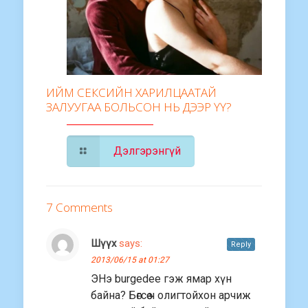
ИЙМ СЕКСИЙН ХАРИЛЦААТАЙ
ЗАЛУУГАА БОЛЬСОН НЬ ДЭЭР ҮҮ?
Дэлгэрэнгүй
7 Comments
Шүүх
says:
Reply
2013/06/15 at 01:27
ЭНэ burgedee гэж ямар хүн
байна? Бөгсөө ч олигтойхон арчиж