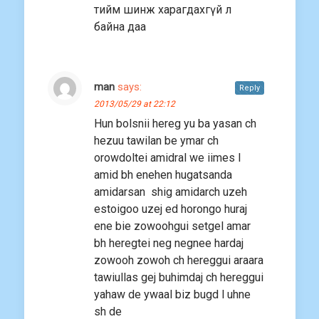
тийм шинж харагдахгүй л
байна даа
man
says:
Reply
2013/05/29 at 22:12
Hun bolsnii hereg yu ba yasan ch
hezuu tawilan be ymar ch
orowdoltei amidral we iimes l
amid bh enehen hugatsanda
amidarsan shig amidarch uzeh
estoigoo uzej ed horongo huraj
ene bie zowoohgui setgel amar
bh heregtei neg negnee hardaj
zowooh zowoh ch hereggui araara
tawiullas gej buhimdaj ch hereggui
yahaw de ywaal biz bugd l uhne
sh de