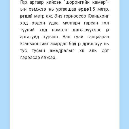
Гар аргаар хийсэн “шоронгийн камер“-
ын хэмжээ нь уртаашаа ердөө 1,5 метр,
өргөөшөө 1 метр аж. Энэ торноосоо Юаньхонг
хэд хэдэн удаа мултарч гарсан тул
түүний хөлд нэмэлт дөнгө зүүхээс өөр
аргагүйд хүрчээ. Ван гуай ганцаараа
Юаньхонгийг асардаг бөгөөд өөр дөрвөн хүү нь
тус тусын амьдралыг хөөн аль эрт
гэрээсээ явжээ.