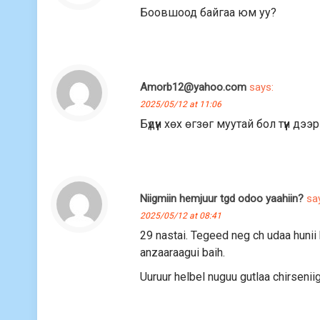
Боовшоод байгаа юм уу?
Amorb12@yahoo.com
says:
2025/05/12 at 11:06
Бүдүүн хөх өгзөг муутай бол түүн д
Niigmiin hemjuur tgd odoo yaahiin?
sa
2025/05/12 at 08:41
29 nastai. Tegeed neg ch udaa hunii
anzaaraagui baih.
Uuruur helbel nuguu gutlaa chirsenii