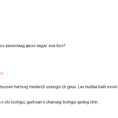
ээрээ ажиллаад үзвэл яадаг юм бол?
ys:
 hussen hartsiig mederch uzeegui ch gnuu. Lav hudlaa baih esvel 
g n chi toohgui, gunhsan n chamaig toohgui gedeg chin.