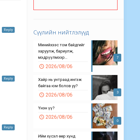
Reply
Сүүлийн нийтлэлүүд
Минийхээс том байдгийг
харуулж, бариулж,
мэдрүүлмээр…
7
2026/08/06
Reply
Хайр нь унтраад ингэж
байгаа юм болов уу?
3
2026/08/06
Үнэн үү?
2026/08/06
0
Reply
Ийм хүсэл өөр хүнд