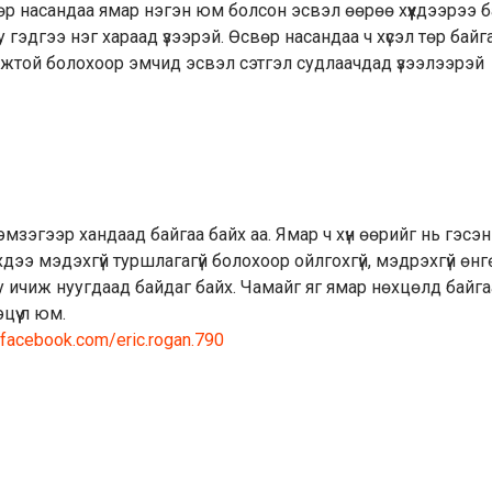
Өсвөр насандаа ямар нэгэн юм болсон эсвэл өөрөө хүүхдээрээ 
 гэдгээ нэг хараад үзээрэй. Өсвөр насандаа ч хүсэл төр байга
жтой болохоор эмчид эсвэл сэтгэл судлаачдад үзээлээрэй
эмзэгээр хандаад байгаа байх аа. Ямар ч хүн өөрийг нь гэсэн
хдээ мэдэхгүй туршлагагүй болохоор ойлгохгүй, мэдрэхгүй өнг
у ичиж нуугдаад байдаг байх. Чамайг яг ямар нөхцөлд байга
үү л юм.
.facebook.com/eric.rogan.790