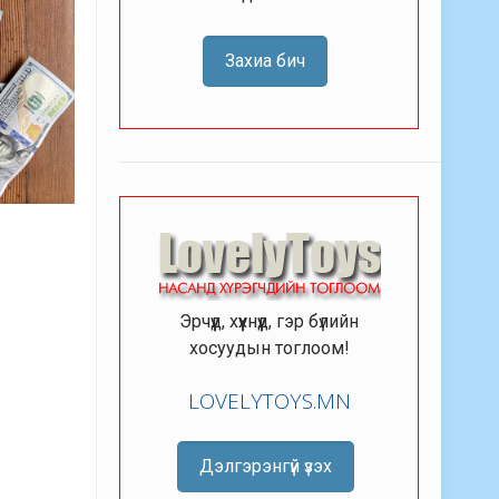
Захиа бич
Эрчүүд, хүүхнүүд, гэр бүлийн
хосуудын тоглоом!
LOVELYTOYS.MN
Дэлгэрэнгүй үзэх