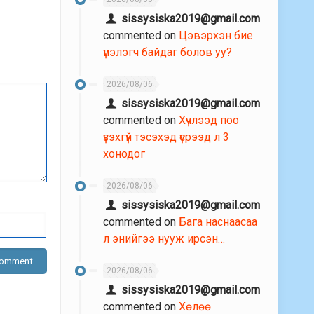
sissysiska2019@gmail.com
commented on
Цэвэрхэн бие
үнэлэгч байдаг болов уу?
2026/08/06
sissysiska2019@gmail.com
commented on
Хүчлээд поо
үзэхгүй тэсэхэд үсрээд л 3
хонодог
2026/08/06
sissysiska2019@gmail.com
commented on
Бага наснаасаа
л энийгээ нууж ирсэн…
2026/08/06
sissysiska2019@gmail.com
commented on
Хөлөө