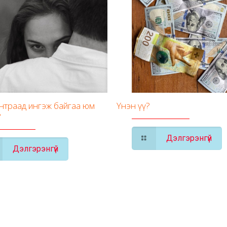
унтраад ингэж байгаа юм
Үнэн үү?
?
Дэлгэрэнгүй
Дэлгэрэнгүй