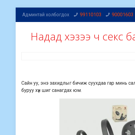
Админтай холбогдох
99110103
90001603
Надад хэзээ ч секс бай
Сайн уу, энэ захидлыг бичиж суухдаа гар минь сал
буруу хүн шиг санагдах юм.