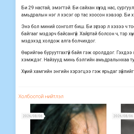
Би 29 настай, эмэгтэй. Би сайхан хүүхэд нас, сург
амьдралын нэг л хэсэг ор тас хоосон хэвээр. Би хэ
Энэ бол миний сонголт биш. Би зүгээр л хэзээ ч т
байгааг мэдэрч байсангүй. Хайртай болсон ч, тэр х
мэдэхэд холдож алга болчихдог.
Өөрийгөө буруутгахгүй байя гэж оролддог. Гэхдээ н
хэмждэг. Найзууд минь бэлгийн амьдралынхаа туха
Хүний хамгийн энгийн хэрэгцээ гэж ярьдаг зүйлийг хэ
Холбоотой нийтлэл
2026/08/06
2026/08/06