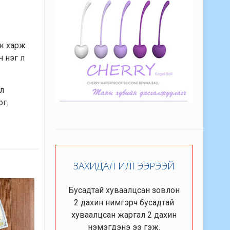
эж харж
ч нэг л
 л
ог.
ЗАХИДАЛ ИЛГЭЭРЭЭЙ
Бусадтай хуваалцсан зовлон
2 дахин нимгэрч бусадтай
хуваалцсан жаргал 2 дахин
нэмэгдэнэ ээ гэж.