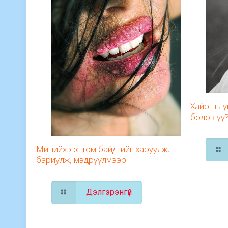
Хайр нь 
болов уу
Минийхээс том байдгийг харуулж,
бариулж, мэдрүүлмээр…
Дэлгэрэнгүй