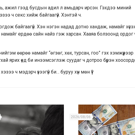
ууль, ажил гээд бусдын адил л амьдарч ирсэн. Гэхдээ миний
зээ ч секс хийж байгаагүй. Хэнтэй ч.
оогдож байгаагүй. Хэн нэгэн надад дотно хандаж, намайг хүс
үн намайг ердөө сайн найз гэж харсан. Хааяа болзоонд ордог 
ийгэм өөрөө намайг “өгзөг, хөх, турсан, гоо” гэх хэмжүүрээр
й ярих үед би инээмсэглэж суудаг ч дотроо бүрэн хоосорд
зээ ч мэдэрч үзээгүй би… буруу хүн мөн үү?
2026/08/06