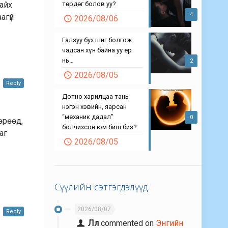
төрдөг болов уу?
байх
4
агүй
2026/08/06
Галзуу бух шиг болгож
чадсан хүн байна уу ер
нь…
2
2026/08/05
Reply
Дотно харилцаа тань
нэгэн хэвийн, яарсан
“механик дадал”
0
өрөөд,
болчихсон юм биш биз?
аг
2026/08/05
Сүүлийн сэтгэгдэлүүд
2026/08/07
Reply
Лл
commented on
Энгийн