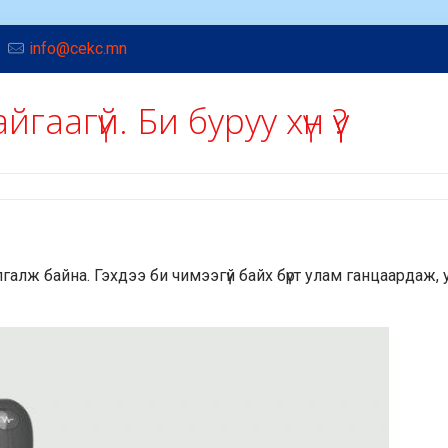
info@cekc.mn
гаагүй. Би буруу хүн үү?
галж байна. Гэхдээ би чимээгүй байх бүрт улам ганцаардаж,