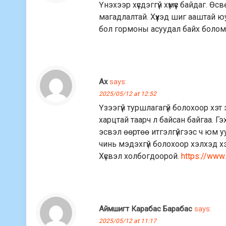
Үнэхээр хүсдэггүй хүмүүс байдаг. 
магадлалтай. Хүүхэд шиг ааштай юу
бол гормоны асуудал байх болом
Ах
says:
2025/05/12 at 12:52
Үзээгүй туршлагагүй болохоор хэт 
харцтай таарч л байсан байгаа. Гэ
эсвэл өөртөө итгэлгүйгээс ч юм у
чинь мэдэхгүй болохоор хэлхэд хэц
Хүсвэл холбогдоорой.
https://www
Аймшигт Карабас Барабас
says:
2025/05/12 at 11:17