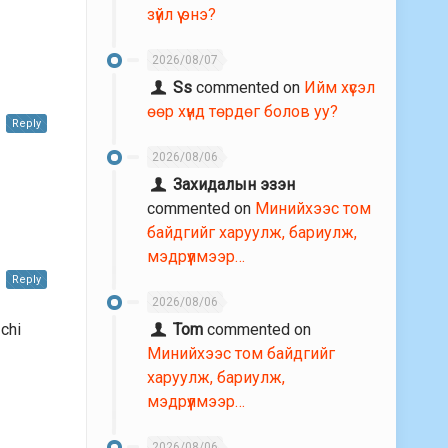
зүйл үү энэ?
2026/08/07
Ss
commented on
Ийм хүсэл
өөр хүнд төрдөг болов уу?
Reply
2026/08/06
Захидалын эзэн
commented on
Минийхээс том
байдгийг харуулж, бариулж,
мэдрүүлмээр…
Reply
2026/08/06
Tom
commented on
chi
Минийхээс том байдгийг
харуулж, бариулж,
мэдрүүлмээр…
2026/08/06