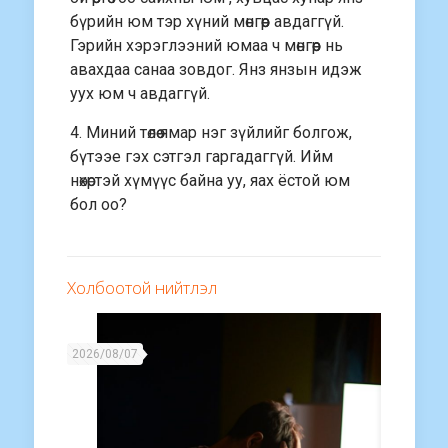
бүрийн юм тэр хүний мөнгөөр авдаггүй.
Гэрийн хэрэглээний юмаа ч мөнгөөр нь
авахдаа санаа зовдог. Янз янзын идэж
уух юм ч авдаггүй.
4. Миний төлөө ямар нэг зүйлийг болгож,
бүтээе гэх сэтгэл гаргадаггүй. Ийм
нөхөртэй хүмүүс байна уу, яах ёстой юм
бол оо?
Холбоотой нийтлэл
2026/08/07