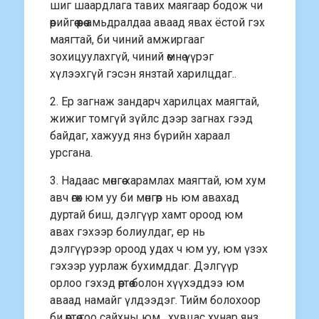
шиг шаардлага тавих маягаар бодож чи
өөрийгөө өөрөө амьдралдаа аваад явах ёстой гэх
маягтай, би чиний амжиргааг
зохицуулахгүй, чиний өмнө үүрэг
хүлээхгүй гэсэн янзтай харилцдаг..
2. Ер загнаж зандарч харилцах маягтай,
жижиг томгүй зүйлс дээр загнах гээд
байдаг, хажууд янз бүрийн хараал
урсгана.
3. Надаас мөнгөө харамлах маягтай, юм хум
авч өгөх юм уу би мөнгөөр нь юм авахад
дуртай биш, дэлгүүр хамт ороод юм
авах гэхээр болиулдаг, ер нь
дэлгүүрээр ороод удах ч юм уу, юм үзэх
гэхээр уурлаж бухимддаг. Дэлгүүр
орлоо гэхэд өөртөө болон хүүхэддээ юм
аваад намайг үлдээдэг. Тийм болохоор
би өөртөө гоо сайхны юм , хувцас хунар янз