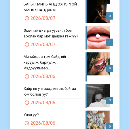
БАГЫН МИНЬ АНД ЭХНЭРТЭЙ
МИНЬ ЯВАЛДЖЭЭ
0
2026/08/07
Эмэгтэй виагра уусан л бол
арслан бар мэт дайрна гэж үү?
1
2026/08/07
Минийхээс том байдгийг
харуулж, бариулж,
мэдрүүлмээр…
9
2026/08/06
Хайр нь унтраад ингэж байгаа
юм болов уу?
3
2026/08/06
Үнэн үү?
2026/08/06
0