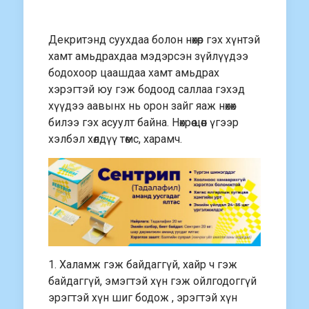
Декритэнд суухдаа болон нөхөр гэх хүнтэй
хамт амьдрахдаа мэдэрсэн зүйлүүдээ
бодохоор цаашдаа хамт амьдрах
хэрэгтэй юу гэж бодоод саллаа гэхэд
хүүдээ аавынх нь орон зайг яаж нөхөх
билээ гэх асуулт байна. Нөхрөө цөөн үгээр
хэлбэл хөлдүү төмс, харамч.
1. Халамж гэж байдаггүй, хайр ч гэж
байдаггүй, эмэгтэй хүн гэж ойлгодоггүй
эрэгтэй хүн шиг бодож , эрэгтэй хүн