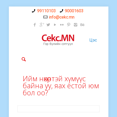
99110103
90001603
info@cekc.mn
Цэс
Ийм нөхөртэй хүмүүс
байна уу, яах ёстой юм
бол оо?