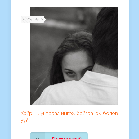
2026/08/06
Хайр нь унтраад ингэж байгаа юм болов
уу?