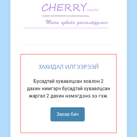
ЗАХИДАЛ ИЛГЭЭРЭЭЙ
Бусадтай хуваалцсан зовлон 2
дахин нимгэрч бусадтай хуваалцсан
жаргал 2 дахин нэмэгдэнэ ээ гэж.
Захиа бич