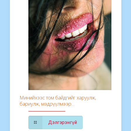
Минийхээс том байдгийг харуулж,
бариулж, мэдрүүлмээр…
Дэлгэрэнгүй