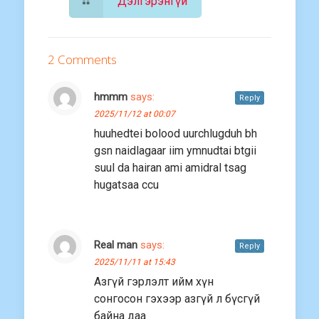
Дэлгэрэнгүй
2 Comments
hmmm
says:
Reply
2025/11/12 at 00:07
huuhedtei bolood uurchlugduh bh
gsn naidlagaar iim ymnudtai btgii
suul da hairan ami amidral tsag
hugatsaa ccu
Real man
says:
Reply
2025/11/11 at 15:43
Азгүй гэрлэлт ийм хүн
сонгосон гэхээр азгүй л бүсгүй
байна даа