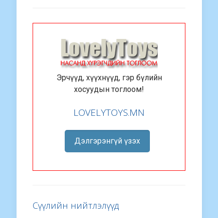
Эрчүүд, хүүхнүүд, гэр бүлийн
хосуудын тоглоом!
LOVELYTOYS.MN
Дэлгэрэнгүй үзэх
Сүүлийн нийтлэлүүд