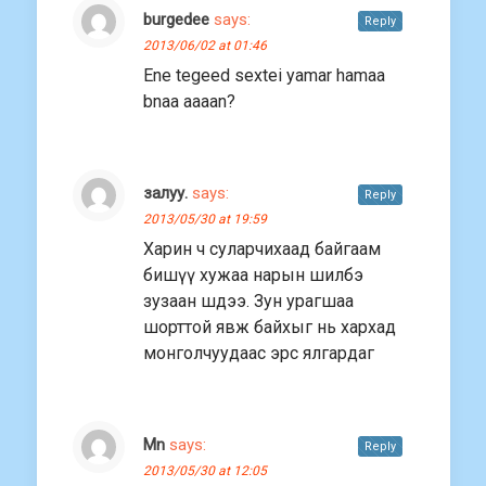
burgedee
says:
Reply
2013/06/02 at 01:46
Ene tegeed sextei yamar hamaa
bnaa aaaan?
залуу.
says:
Reply
2013/05/30 at 19:59
Харин ч суларчихаад байгаам
бишүү хужаа нарын шилбэ
зузаан шдээ. Зун урагшаа
шорттой явж байхыг нь хархад
монголчуудаас эрс ялгардаг
Mn
says:
Reply
2013/05/30 at 12:05