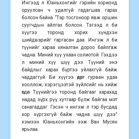
Ингээд л Юаньхонгийг гэрийн хорионд
оруулсан ч удалгүй гадагшаа гарах
болсон байна. “Тэр тосгоноор явж оршин
суугчдын айлгах болсон. Тэгээд л би
хүүгээ торонд хорих хүндхэн
шийдвэрийг гаргасан даа. Ингэж л би
түүнийг хараа хяналтан дороо байлгаж
чадна. Миний хүү ухаан солиотой. Гэхдээ
л миний хүү шүү дээ. Түүний энэ
байдлыг харах бүртээ уйлахгүй байж
чаддаггүй. Би хүүгээ өдөрт гурван удаа
хооллож, хэрэгцээтэй зүйлсийг нь хийж
өгдөг. Түүнийгээ торонд байгааг харахад
надад зүрх рүү хутгаар бүлж байгаа мэт
санагаддаг. Гэсэн ч ингэж л тэр бусдад
хор хүргэхгүй байж чадна шүү дээ”
хэмээн Юаньхонгийн ээж Ван Мусян
ярьлаа.