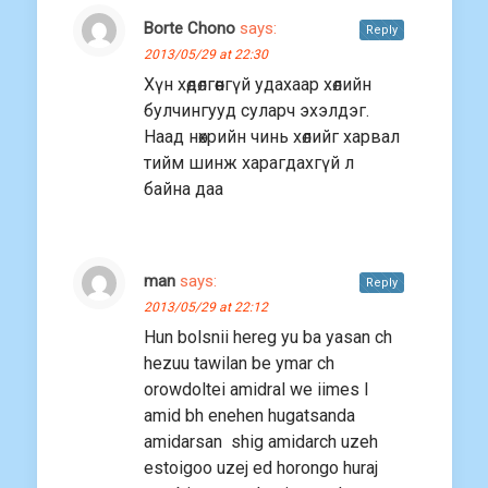
Borte Chono
says:
Reply
2013/05/29 at 22:30
Хүн хөдөлгөөнгүй удахаар хөлийн
булчингууд суларч эхэлдэг.
Наад нөхрийн чинь хөлийг харвал
тийм шинж харагдахгүй л
байна даа
man
says:
Reply
2013/05/29 at 22:12
Hun bolsnii hereg yu ba yasan ch
hezuu tawilan be ymar ch
orowdoltei amidral we iimes l
amid bh enehen hugatsanda
amidarsan shig amidarch uzeh
estoigoo uzej ed horongo huraj