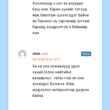
Хооллоход ч нэг их асуудал
биш юм. Харин үүнийг тэгээд
яаж баалгаж шээлгэдэг байна
аа.Торноос нь гаргахаар зугтаж
бариад хүндрэлтэй л баймаар
юм
хаха
says:
Reply
2013/05/30 at 10:27
Ха ха энэ хужаанууд одоо
хүний (олон нийтийн)
ахнаарлыг татах гэж их юм
зохиодог болжээ. Ийм
мэдээлэл интернэтээр дүүрэн
байна.