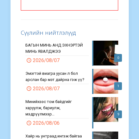
Сүүлийн нийтлэлүүд
БАГЫН МИНЬ АНД ЭХНЭРТЭЙ
МИНЬ ЯВАЛДЖЭЭ
0
2026/08/07
Эмэгтэй виагра уусан л бол
арслан бар мэт дайрна гэж үү?
1
2026/08/07
Минийхээс том байдгийг
харуулж, бариулж,
мэдрүүлмээр…
9
2026/08/06
Хайр нь унтраад ингэж байгаа