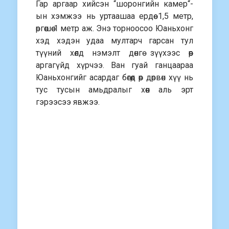
Гар аргаар хийсэн “шоронгийн камер“-
ын хэмжээ нь уртаашаа ердөө 1,5 метр,
өргөөшөө 1 метр аж. Энэ торноосоо Юаньхонг
хэд хэдэн удаа мултарч гарсан тул
түүний хөлд нэмэлт дөнгө зүүхээс өөр
аргагүйд хүрчээ. Ван гуай ганцаараа
Юаньхонгийг асардаг бөгөөд өөр дөрвөн хүү нь
тус тусын амьдралыг хөөн аль эрт
гэрээсээ явжээ.