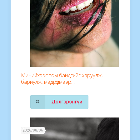
Минийхээс том байдгийг харуулж,
бариулж, мэдрүүлмээр…
Дэлгэрэнгүй
2026/08/06