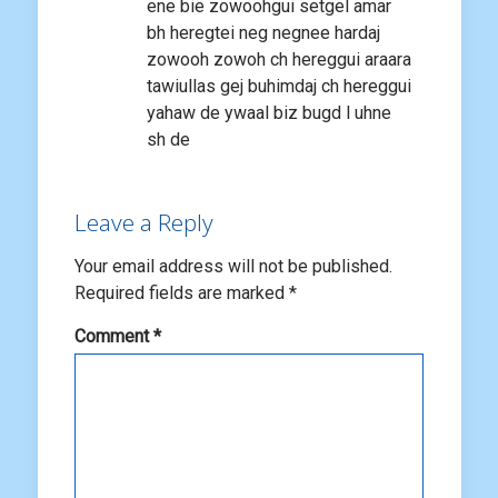
ene bie zowoohgui setgel amar
bh heregtei neg negnee hardaj
zowooh zowoh ch hereggui araara
tawiullas gej buhimdaj ch hereggui
yahaw de ywaal biz bugd l uhne
sh de
Leave a Reply
Your email address will not be published.
Required fields are marked
*
Comment
*