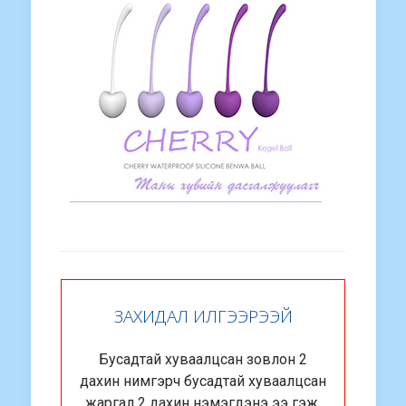
ЗАХИДАЛ ИЛГЭЭРЭЭЙ
Бусадтай хуваалцсан зовлон 2
дахин нимгэрч бусадтай хуваалцсан
жаргал 2 дахин нэмэгдэнэ ээ гэж.