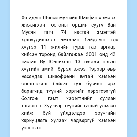
Хятадын Шянси мужийн Шанфан хэмээх
жижигхэн тосгоны оршин суугч Ван
Мусян гэгч 74 настай эмэгтэй
хөршүүдийнхээ амгалан байдлын төлөө
хүүгээ 11 жилийн турш гар аргаар
хийсэн торонд байлгажээ. 2001 онд 42
настай Ву Юаньхонг 13 настай нэгэн
хүүгийн амийг бүрэлгэжээ. Тэрээр өсвөр
насандаа шизофрени өвчтэй хэмээн
оношлосон байсан тул бүсийн эрх
баригчид түүний хэргийг хэрэгсэхгүй
болгож, гэмт хэрэгтнийг суллан
тавьжээ. Хуулиар түүнийг өвчний улмаас
хийж буй үйлдэлдээ эрүүгийн
хариуцлага хүлээх чадваргүй хэмээн
үзсэн аж.