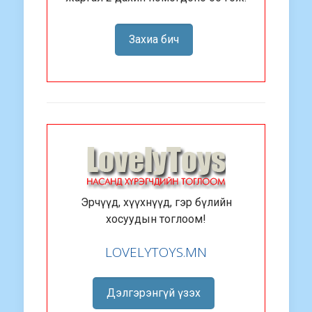
Захиа бич
Эрчүүд, хүүхнүүд, гэр бүлийн
хосуудын тоглоом!
LOVELYTOYS.MN
Дэлгэрэнгүй үзэх