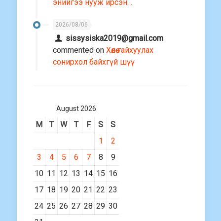
энийгээ нууж ирсэн…
2026/08/06
sissysiska2019@gmail.com
commented on
Хөлөө гайхуулах
сонирхол байхгүй шүү
August 2026
M
T
W
T
F
S
S
1
2
3
4
5
6
7
8
9
10
11
12
13
14
15
16
17
18
19
20
21
22
23
24
25
26
27
28
29
30