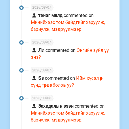
2026/08/07
тэнэг малд
commented on
Минийхээс том байдгийг харуулж,
бариулж, мэдрүүлмээр…
2026/08/07
Лл
commented on
Энгийн зүйл үү
энэ?
2026/08/07
Ss
commented on
Ийм хүсэл өөр
хүнд төрдөг болов уу?
2026/08/06
Захидалын эзэн
commented on
Минийхээс том байдгийг харуулж,
бариулж, мэдрүүлмээр…