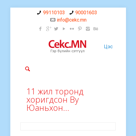
99110103
90001603
info@cekc.mn
Цэс
11 жил торонд
хоригдсон Ву
Юаньхон…