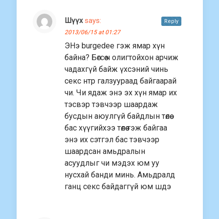
Шүүх
says:
Reply
2013/06/15 at 01:27
ЭНэ burgedee гэж ямар хүн
байна? Бөгсөө ч олигтойхон арчиж
чадахгүй байж үхсэний чинь
секс нтр галзуураад байгаарай
чи. Чи ядаж энэ эх хүн ямар их
тэсвэр тэвчээр шаардаж
бусдын аюулгүй байдлын төлөө
бас хүүгийхээ төлөө гэж байгаа
энэ их сэтгэл бас тэвчээр
шаардсан амьдралын
асуудлыг чи мэдэх юм уу
нусхай банди минь. Амьдралд
ганц секс байдаггүй юм шдэ