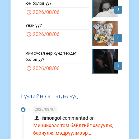
юм болов уу?
3
2026/08/06
Үнэн үү?
2026/08/06
0
Ийм хүсэл өөр хүнд төрдөг
болов уу?
4
2026/08/06
Сүүлийн сэтгэгдэлүүд
2026/08/07
ihmongol
commented on
Минийхээс том байдгийг харуулж,
бариулж, мэдрүүлмээр…