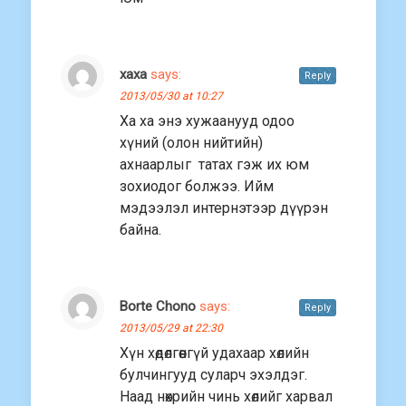
хаха
says:
Reply
2013/05/30 at 10:27
Ха ха энэ хужаанууд одоо
хүний (олон нийтийн)
ахнаарлыг татах гэж их юм
зохиодог болжээ. Ийм
мэдээлэл интернэтээр дүүрэн
байна.
Borte Chono
says:
Reply
2013/05/29 at 22:30
Хүн хөдөлгөөнгүй удахаар хөлийн
булчингууд суларч эхэлдэг.
Наад нөхрийн чинь хөлийг харвал