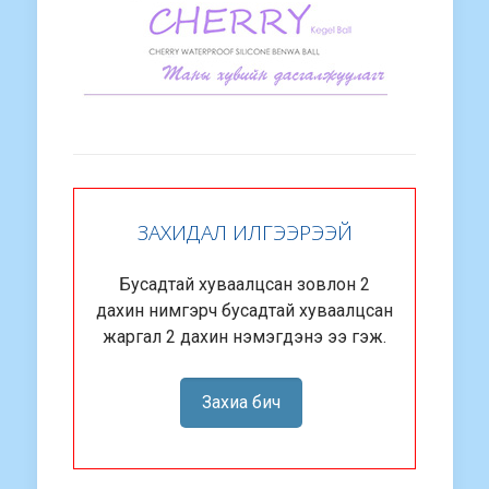
ЗАХИДАЛ ИЛГЭЭРЭЭЙ
Бусадтай хуваалцсан зовлон 2
дахин нимгэрч бусадтай хуваалцсан
жаргал 2 дахин нэмэгдэнэ ээ гэж.
Захиа бич