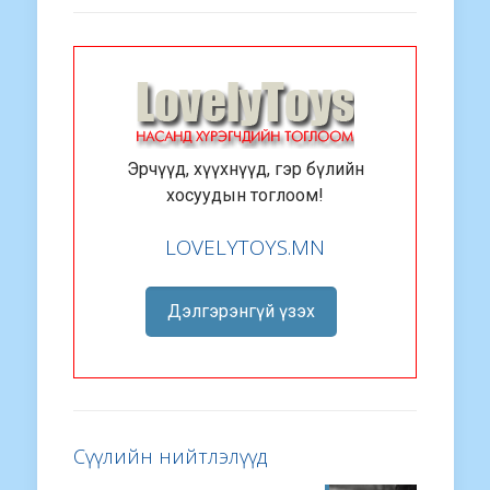
Эрчүүд, хүүхнүүд, гэр бүлийн
хосуудын тоглоом!
LOVELYTOYS.MN
Дэлгэрэнгүй үзэх
Сүүлийн нийтлэлүүд