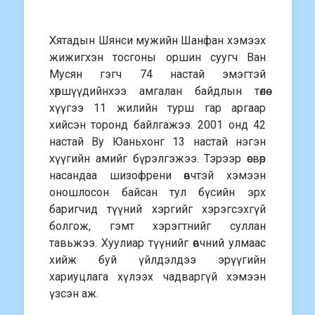
Хятадын Шянси мужийн Шанфан хэмээх
жижигхэн тосгоны оршин суугч Ван
Мусян гэгч 74 настай эмэгтэй
хөршүүдийнхээ амгалан байдлын төлөө
хүүгээ 11 жилийн турш гар аргаар
хийсэн торонд байлгажээ. 2001 онд 42
настай Ву Юаньхонг 13 настай нэгэн
хүүгийн амийг бүрэлгэжээ. Тэрээр өсвөр
насандаа шизофрени өвчтэй хэмээн
оношлосон байсан тул бүсийн эрх
баригчид түүний хэргийг хэрэгсэхгүй
болгож, гэмт хэрэгтнийг суллан
тавьжээ. Хуулиар түүнийг өвчний улмаас
хийж буй үйлдэлдээ эрүүгийн
хариуцлага хүлээх чадваргүй хэмээн
үзсэн аж.