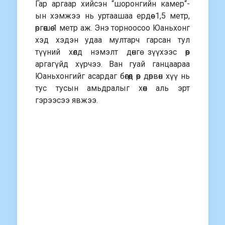
Гар аргаар хийсэн “шоронгийн камер“-
ын хэмжээ нь уртаашаа ердөө 1,5 метр,
өргөөшөө 1 метр аж. Энэ торноосоо Юаньхонг
хэд хэдэн удаа мултарч гарсан тул
түүний хөлд нэмэлт дөнгө зүүхээс өөр
аргагүйд хүрчээ. Ван гуай ганцаараа
Юаньхонгийг асардаг бөгөөд өөр дөрвөн хүү нь
тус тусын амьдралыг хөөн аль эрт
гэрээсээ явжээ.