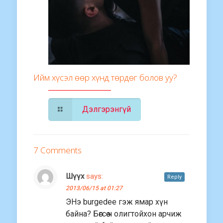
Ийм хүсэл өөр хүнд төрдөг болов уу?
Дэлгэрэнгүй
7 Comments
Шүүх
says:
Reply
2013/06/15 at 01:27
ЭНэ burgedee гэж ямар хүн
байна? Бөгсөө ч олигтойхон арчиж