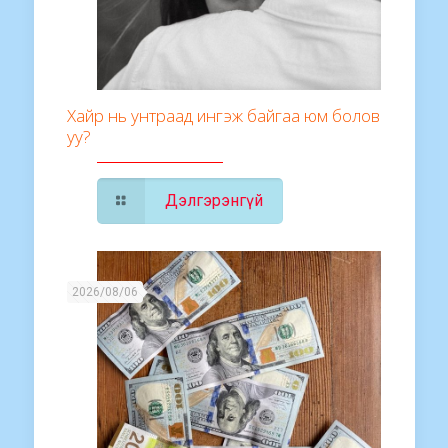
Хайр нь унтраад ингэж байгаа юм болов
уу?
Дэлгэрэнгүй
2026/08/06