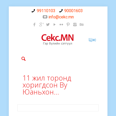
99110103
90001603
info@cekc.mn
Цэс
11 жил торонд
хоригдсон Ву
Юаньхон…