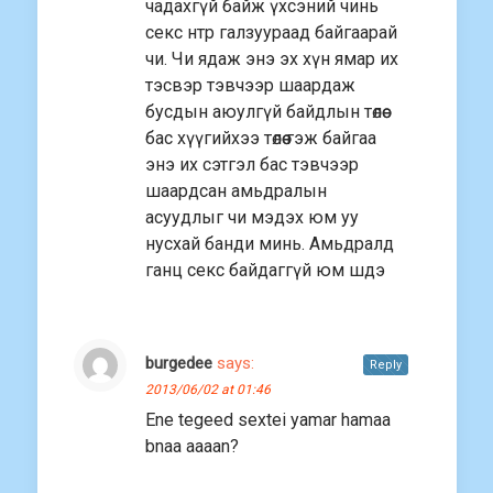
чадахгүй байж үхсэний чинь
секс нтр галзуураад байгаарай
чи. Чи ядаж энэ эх хүн ямар их
тэсвэр тэвчээр шаардаж
бусдын аюулгүй байдлын төлөө
бас хүүгийхээ төлөө гэж байгаа
энэ их сэтгэл бас тэвчээр
шаардсан амьдралын
асуудлыг чи мэдэх юм уу
нусхай банди минь. Амьдралд
ганц секс байдаггүй юм шдэ
burgedee
says:
Reply
2013/06/02 at 01:46
Ene tegeed sextei yamar hamaa
bnaa aaaan?