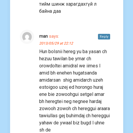
тийм шинж харагдахгүй л
байна даа
man
says:
Reply
2013/05/29 at 22:12
Hun bolsnii hereg yu ba yasan ch
hezuu tawilan be ymar ch
orowdoltei amidral we iimes l
amid bh enehen hugatsanda
amidarsan shig amidarch uzeh
estoigoo uzej ed horongo huraj
ene bie zowoohgui setgel amar
bh heregtei neg negnee hardaj
zowooh zowoh ch hereggui araara
tawiullas gej buhimdaj ch hereggui
yahaw de ywaal biz bugd l uhne
sh de