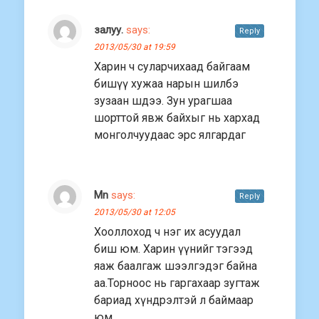
залуу.
says:
Reply
2013/05/30 at 19:59
Харин ч суларчихаад байгаам
бишүү хужаа нарын шилбэ
зузаан шдээ. Зун урагшаа
шорттой явж байхыг нь хархад
монголчуудаас эрс ялгардаг
Mn
says:
Reply
2013/05/30 at 12:05
Хооллоход ч нэг их асуудал
биш юм. Харин үүнийг тэгээд
яаж баалгаж шээлгэдэг байна
аа.Торноос нь гаргахаар зугтаж
бариад хүндрэлтэй л баймаар
юм