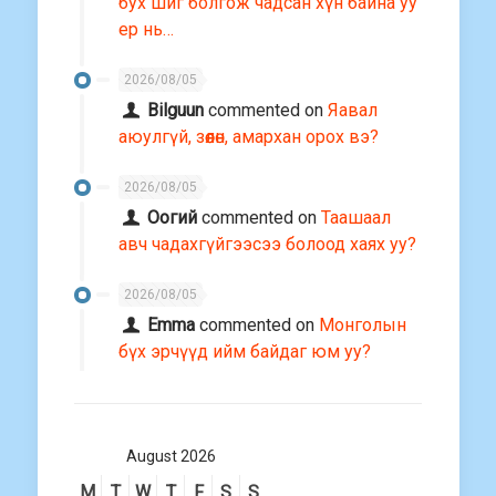
бух шиг болгож чадсан хүн байна уу
ер нь…
2026/08/05
Bilguun
commented on
Яавал
аюулгүй, зөөлөн, амархан орох вэ?
2026/08/05
Оогий
commented on
Таашаал
авч чадахгүйгээсээ болоод хаях уу?
2026/08/05
Emma
commented on
Монголын
бүх эрчүүд ийм байдаг юм уу?
August 2026
M
T
W
T
F
S
S