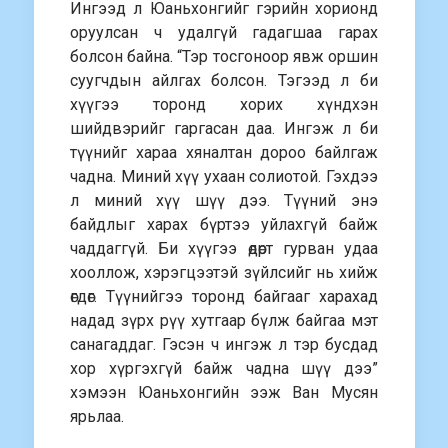
Ингээд л Юаньхонгийг гэрийн хорионд
оруулсан ч удалгүй гадагшаа гарах
болсон байна. “Тэр тосгоноор явж оршин
суугчдын айлгах болсон. Тэгээд л би
хүүгээ торонд хорих хүндхэн
шийдвэрийг гаргасан даа. Ингэж л би
түүнийг хараа хяналтан дороо байлгаж
чадна. Миний хүү ухаан солиотой. Гэхдээ
л миний хүү шүү дээ. Түүний энэ
байдлыг харах бүртээ уйлахгүй байж
чаддаггүй. Би хүүгээ өдөрт гурван удаа
хооллож, хэрэгцээтэй зүйлсийг нь хийж
өгдөг. Түүнийгээ торонд байгааг харахад
надад зүрх рүү хутгаар бүлж байгаа мэт
санагаддаг. Гэсэн ч ингэж л тэр бусдад
хор хүргэхгүй байж чадна шүү дээ”
хэмээн Юаньхонгийн ээж Ван Мусян
ярьлаа.