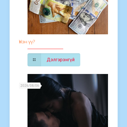
Үнэн үү?
Дэлгэрэнгүй
2026/08/06