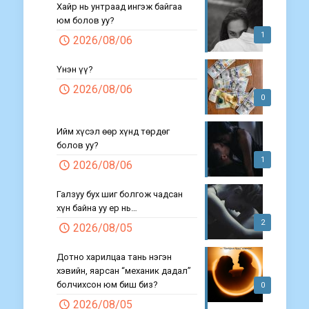
Хайр нь унтраад ингэж байгаа
юм болов уу?
1
2026/08/06
Үнэн үү?
2026/08/06
0
Ийм хүсэл өөр хүнд төрдөг
болов уу?
1
2026/08/06
Галзуу бух шиг болгож чадсан
хүн байна уу ер нь…
2
2026/08/05
Дотно харилцаа тань нэгэн
хэвийн, яарсан “механик дадал”
болчихсон юм биш биз?
0
2026/08/05