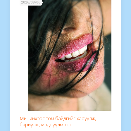
2026/08/06
Минийхээс том байдгийг харуулж,
бариулж, мэдрүүлмээр…