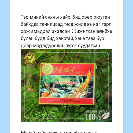
Тэр миний анхны хайр, бид хоёр оюутан
байхдаа танилцаад төгсөх жилдээ нэг гэрт
орж амьдрал эхэлсэн. Жижигхэн өрөөнийхөө
булан бүрд бид хайртай, хана тааз бүр
дээр мөрөөдлөө дүрслэн зурж суудагсан.
Манай найз залууд манайхан нэг л