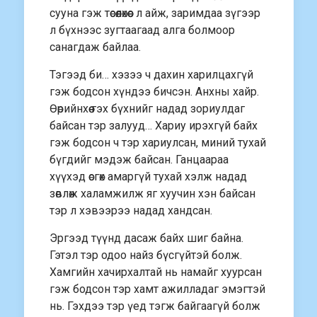
сууна гэж төсөөлөхөөс л айж, заримдаа зүгээр
л бүхнээс зугтаагаад алга болмоор
санагдаж байлаа.
Тэгээд би… хэзээ ч дахин харилцахгүй
гэж бодсон хүндээ бичсэн. Анхны хайр.
Өөрийнхөө гэх бүхнийг надад зориулдаг
байсан тэр залууд… Хариу ирэхгүй байх
гэж бодсон ч тэр хариулсан, миний тухай
бүгдийг мэдэж байсан. Ганцаараа
хүүхэд өсгөх амаргүй тухай хэлж надад
зөвлөж халамжилж яг хуучин хэн байсан
тэр л хэвээрээ надад хандсан.
Эргээд түүнд дасаж байх шиг байна.
Гэтэл тэр одоо найз бүсгүйтэй болж.
Хамгийн хачирхалтай нь намайг хуурсан
гэж бодсон тэр хамт ажилладаг эмэгтэй
нь. Гэхдээ тэр үед тэгж байгаагүй болж