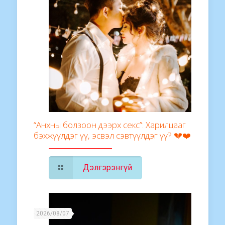
“Анхны болзоон дээрх секс”: Харилцааг
бэхжүүлдэг үү, эсвэл сэвтүүлдэг үү? 💔❤️
Дэлгэрэнгүй
2026/08/07