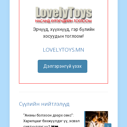
Эрчүүд, хүүхнүүд, гэр бүлийн
хосуудын тоглоом!
LOVELYTOYS.MN
Дэлгэрэнгүй үзэх
Сүүлийн нийтлэлүүд
“Анхны болзоон дээрх секс”:
Харилцааг бэхжүүлдэг үү, эсвэл
сэвтүүлдэг үү? 💔❤️
1