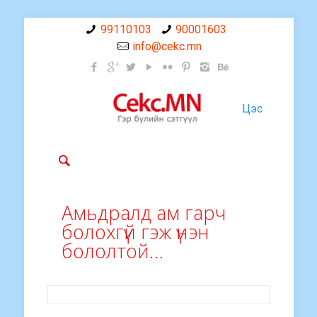
99110103
90001603
info@cekc.mn
Цэс
Амьдралд ам гарч
болохгүй гэж үнэн
бололтой…