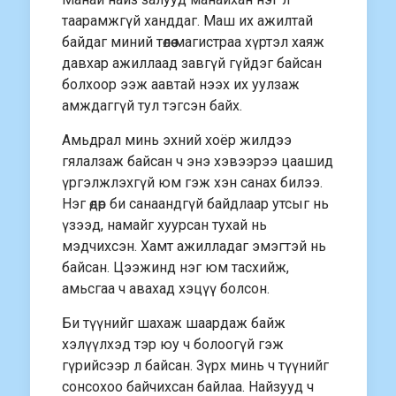
таарамжгүй ханддаг. Маш их ажилтай
байдаг миний төлөө магистраа хүртэл хаяж
давхар ажиллаад завгүй гүйдэг байсан
болхоор ээж аавтай нээх их уулзаж
амждаггүй тул тэгсэн байх.
Амьдрал минь эхний хоёр жилдээ
гялалзаж байсан ч энэ хэвээрээ цаашид
үргэлжлэхгүй юм гэж хэн санах билээ.
Нэг өдөр би санаандгүй байдлаар утсыг нь
үзээд, намайг хуурсан тухай нь
мэдчихсэн. Хамт ажилладаг эмэгтэй нь
байсан. Цээжинд нэг юм тасхийж,
амьсгаа ч авахад хэцүү болсон.
Би түүнийг шахаж шаардаж байж
хэлүүлхэд тэр юу ч болоогүй гэж
гүрийсээр л байсан. Зүрх минь ч түүнийг
сонсохоо байчихсан байлаа. Найзууд ч