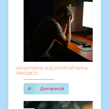
БАГЫН МИНЬ АНД ЭХНЭРТЭЙ МИНЬ
ЯВАЛДЖЭЭ
Дэлгэрэнгүй