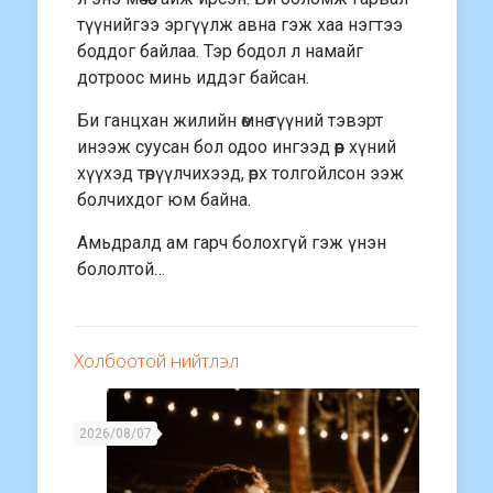
түүнийгээ эргүүлж авна гэж хаа нэгтээ
боддог байлаа. Тэр бодол л намайг
дотроос минь иддэг байсан.
Би ганцхан жилийн өмнө түүний тэвэрт
инээж суусан бол одоо ингээд өөр хүний
хүүхэд төрүүлчихээд, өрх толгойлсон ээж
болчихдог юм байна.
Амьдралд ам гарч болохгүй гэж үнэн
бололтой…
Холбоотой нийтлэл
2026/08/07