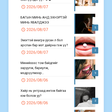
2026/08/07
БАГЫН МИНЬ АНД ЭХНЭРТЭЙ
МИНЬ ЯВАЛДЖЭЭ
5
2026/08/07
Эмэгтэй виагра уусан л бол
арслан бар мэт дайрна гэж үү?
2
2026/08/07
Минийхээс том байдгийг
харуулж, бариулж,
мэдрүүлмээр…
9
2026/08/06
Хайр нь унтраад ингэж байгаа
юм болов уу?
3
2026/08/06