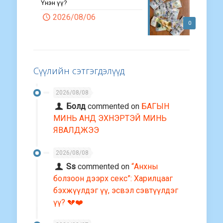
Үнэн үү?
2026/08/06
0
Сүүлийн сэтгэгдэлүүд
2026/08/08
Болд
commented on
БАГЫН
МИНЬ АНД ЭХНЭРТЭЙ МИНЬ
ЯВАЛДЖЭЭ
2026/08/08
Ss
commented on
“Анхны
болзоон дээрх секс”: Харилцааг
бэхжүүлдэг үү, эсвэл сэвтүүлдэг
үү? 💔❤️