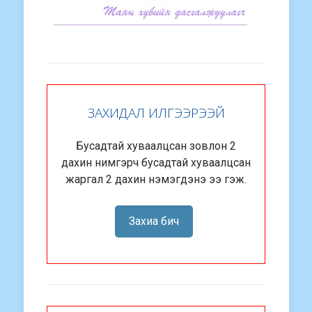
ЗАХИДАЛ ИЛГЭЭРЭЭЙ
Бусадтай хуваалцсан зовлон 2
дахин нимгэрч бусадтай хуваалцсан
жаргал 2 дахин нэмэгдэнэ ээ гэж.
Захиа бич