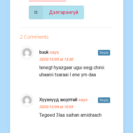
Дэлгэрэнгүй
2 Comments
buuk
says:
Reply
2025/12/05 at 13:30
tenegt hyazgaar ugui eegj chinii
uhaanii tsaraai l ene ym daa
Хүүхнүүд аюултай
says:
Reply
2025/12/04 at 10:03
Tegeed 3laa saihan amidraach