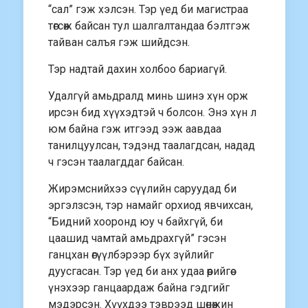
“сал” гэж хэлсэн. Тэр үед би магистраа
төгсөж байсан тул шалгалтандаа бэлтгэж
тайван салъя гэж шийдсэн.
Тэр надтай дахин холбоо бариагүй.
Удалгүй амьдралд минь шинэ хүн орж
ирсэн бид хүүхэдтэй ч болсон. Энэ хүн л
юм байна гэж итгээд ээж аавдаа
танилцуулсан, тэдэнд таалагдсан, надад
ч гэсэн таалагддаг байсан.
Жирэмснийхээ сүүлийн саруудад би
эргэлзсэн, тэр намайг орхиод явчихсан,
“Бидний хооронд юу ч байхгүй, би
цаашид чамтай амьдрахгүй” гэсэн
ганцхан өгүүлбэрээр бүх зүйлийг
дуусгасан. Тэр үед би анх удаа өөрийгөө
үнэхээр ганцаардаж байна гэдгийг
мэдэрсэн. Хүүхдээ тэврээд шөнөжин