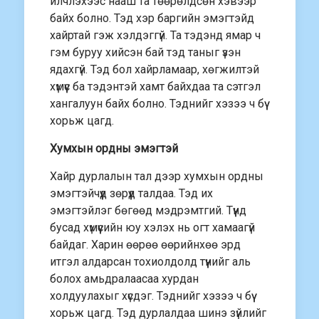
илчлэхээс нааш та төөрөлдсөн хэвээр
байх болно. Тэд хэр баргийн эмэгтэйд
хайртай гэж хэлдэггүй. Та тэдэнд ямар ч
гэм буруу хийсэн бай тэд таныг үзэн
ядахгүй. Тэд бол хайрламаар, хөгжилтэй
хүмүүс ба тэдэнтэй хамт байхдаа та сэтгэл
хангалуун байх болно. Тэднийг хэзээ ч бүү
хорьж цагд.
Хумхын ордны эмэгтэй
Хайр дурлалын тал дээр хумхын ордны
эмэгтэйчүүд зөрүүд талдаа. Тэд их
эмэгтэйлэг бөгөөд мэдрэмтгий. Түүнд
бусад хүмүүсийн юу хэлэх нь огт хамаагүй
байдаг. Харин өөрөө өөрийнхөө эрд
итгэл алдарсан тохиолдолд түүнийг аль
болох амьдралаасаа хурдан
холдуулахыг хүсдэг. Тэднийг хэзээ ч бүү
хорьж цагд. Тэд дурлалдаа шинэ зүйлийг