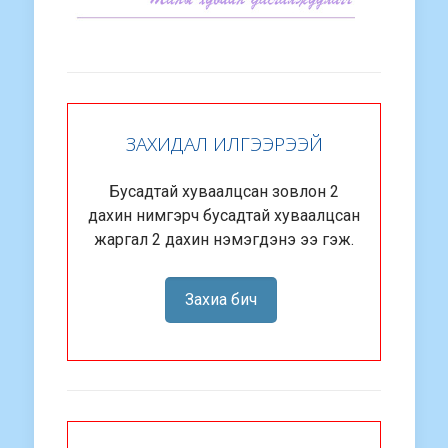
ЗАХИДАЛ ИЛГЭЭРЭЭЙ
Бусадтай хуваалцсан зовлон 2
дахин нимгэрч бусадтай хуваалцсан
жаргал 2 дахин нэмэгдэнэ ээ гэж.
Захиа бич