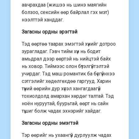
авчрахдаа (жишээ нь шинэ маягийн
болзоо, сексийн өөр байрлал гэх мэт)
нээлттэй ханддаг.
Загасны ордны эрэгтэй
Тэд өөртөө таарах эмэгтэй хүнийг дотроо
зурагладаг. Гэвч тийм хүн нь бодит
амьдрал дээр өөртэй нь нийцтэй байх
нь ховор. Тиймээс олон бүтэлгүйтэлтэй
учирдаг. Тэд маш романтик ба бүсгүйнхээ
сэтгэлийг хөдөлгөхдөө гаргууд. Харин
түүний өөрийн дур хүсэл хангагдаагүй
тохиолдолд амархан хөрдөг талтай. Тэд
ноён нуруутай, буурьтай, өөрт нь сайн
түшиг болж чадах эхнэрийг хайдаг.
Загасны ордны эмэгтэй
Тэр өөрийг нь ухаангүй дурлуулж чадах