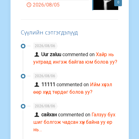
0
2026/08/05
Сүүлийн сэтгэгдэлүүд
2026/08/06
Uur zaluu
commented on
Хайр нь
унтраад ингэж байгаа юм болов уу?
2026/08/06
11111
commented on
Ийм хүсэл
өөр хүнд төрдөг болов уу?
2026/08/06
сайхан
commented on
Галзуу бух
шиг болгож чадсан хүн байна уу ер
нь…