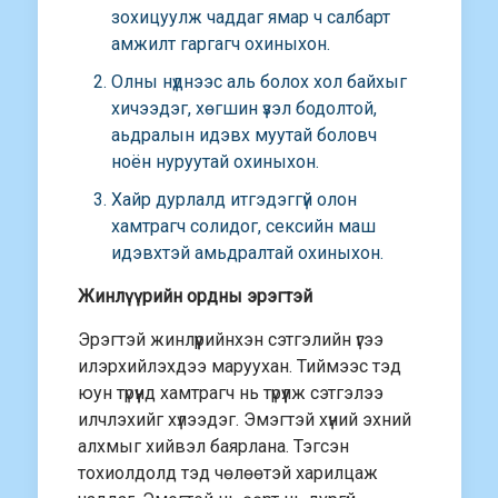
зохицуулж чаддаг ямар ч салбарт
амжилт гаргагч охиныхон.
Олны нүднээс аль болох хол байхыг
хичээдэг, хөгшин үзэл бодолтой,
аьдралын идэвх муутай боловч
ноён нуруутай охиныхон.
Хайр дурлалд итгэдэггүй олон
хамтрагч солидог, сексийн маш
идэвхтэй амьдралтай охиныхон.
Жинлүүрийн ордны эрэгтэй
Эрэгтэй жинлүүрийнхэн сэтгэлийн үгээ
илэрхийлэхдээ маруухан. Тиймээс тэд
юун түрүүнд хамтрагч нь түрүүлж сэтгэлээ
илчлэхийг хүлээдэг. Эмэгтэй хүний эхний
алхмыг хийвэл баярлана. Тэгсэн
тохиолдолд тэд чөлөөтэй харилцаж