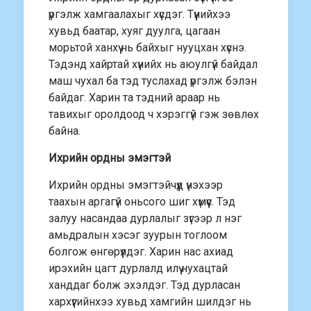
үргэлж хамгаалахыг хүсдэг. Түүнийхээ
хувьд баатар, хуяг дуулга, цагаан
морьтой ханхүү нь байхыг нууцхан хүснэ.
Тэдэнд хайртай хүнийх нь аюулгүй байдал
маш чухал ба тэд туслахад үргэлж бэлэн
байдаг. Харин та тэдний араар нь
тавихыг оролдоод ч хэрэггүй гэж зөвлөх
байна.
Ихрийн ордны эмэгтэй
Ихрийн ордны эмэгтэйчүүд үнэхээр
таахын аргагүй оньсого шиг хүмүүс. Тэд
залуу насандаа дурлалыг зүгээр л нэг
амьдралын хэсэг зуурын тоглоом
болгож өнгөрүүлдэг. Харин нас ахиад
ирэхийн цагт дурлалд илүү нухацтай
ханддаг болж эхэлдэг. Тэд дурласан
хархүүгийнхээ хувьд хамгийн шилдэг нь