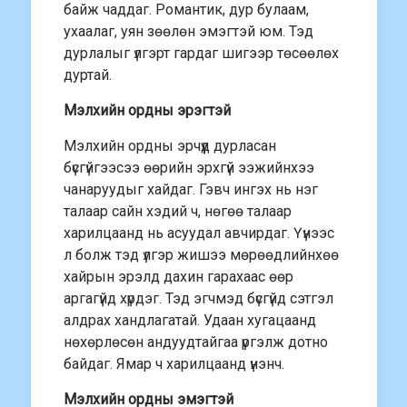
байж чаддаг. Романтик, дур булаам,
ухаалаг, уян зөөлөн эмэгтэй юм. Тэд
дурлалыг үлгэрт гардаг шигээр төсөөлөх
дуртай.
Мэлхийн ордны эрэгтэй
Мэлхийн ордны эрчүүд дурласан
бүсгүйгээсээ өөрийн эрхгүй ээжийнхээ
чанаруудыг хайдаг. Гэвч ингэх нь нэг
талаар сайн хэдий ч, нөгөө талаар
харилцаанд нь асуудал авчирдаг. Үүнээс
л болж тэд үлгэр жишээ мөрөөдлийнхөө
хайрын эрэлд дахин гарахаас өөр
аргагүйд хүрдэг. Тэд эгчмэд бүсгүйд сэтгэл
алдрах хандлагатай. Удаан хугацаанд
нөхөрлөсөн андуудтайгаа үргэлж дотно
байдаг. Ямар ч харилцаанд үнэнч.
Мэлхийн ордны эмэгтэй