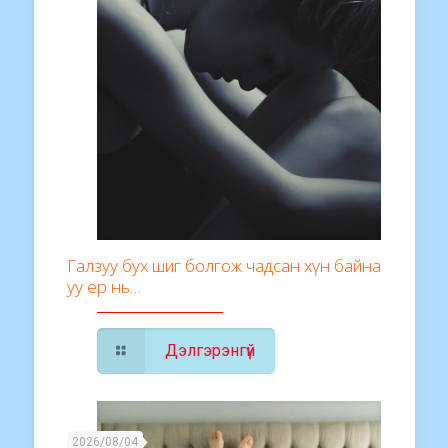
Галзуу бух шиг болгож чадсан хүн байна
уу ер нь…
Дэлгэрэнгүй
2026/08/04