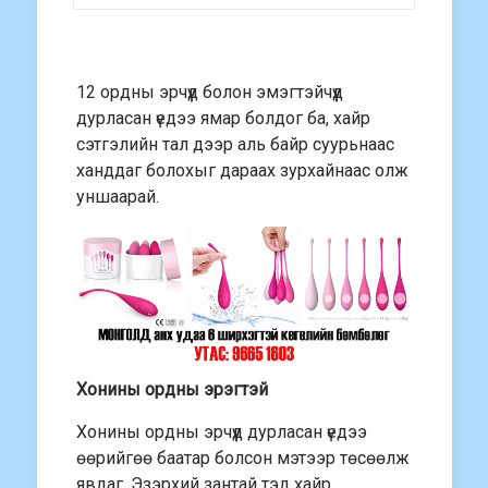
12 ордны эрчүүд болон эмэгтэйчүүд
дурласан үедээ ямар болдог ба, хайр
сэтгэлийн тал дээр аль байр суурьнаас
ханддаг болохыг дараах зурхайнаас олж
уншаарай.
Хонины ордны эрэгтэй
Хонины ордны эрчүүд дурласан үедээ
өөрийгөө баатар болсон мэтээр төсөөлж
явдаг. Эзэрхий зантай тэд хайр