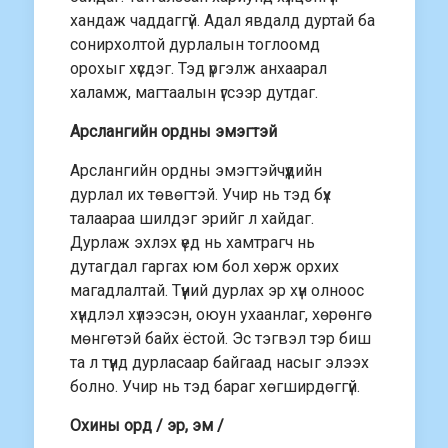
хандаж чаддаггүй. Адал явдалд дуртай ба
сонирхолтой дурлалын тоглоомд
орохыг хүсдэг. Тэд үргэлж анхаарал
халамж, магтаалын үгсээр дутдаг.
Арслангийн ордны эмэгтэй
Арслангийн ордны эмэгтэйчүүдийн
дурлал их төвөгтэй. Учир нь тэд бүх
талаараа шилдэг эрийг л хайдаг.
Дурлаж эхлэх үед нь хамтрагч нь
дутагдал гаргах юм бол хөрж орхих
магадлалтай. Түүний дурлах эр хүн олноос
хүндлэл хүлээсэн, оюун ухаанлаг, хөрөнгө
мөнгөтэй байх ёстой. Эс тэгвэл тэр биш
та л түүнд дурласаар байгаад насыг элээх
болно. Учир нь тэд бараг хөгширдөггүй.
Охины орд / эр, эм /