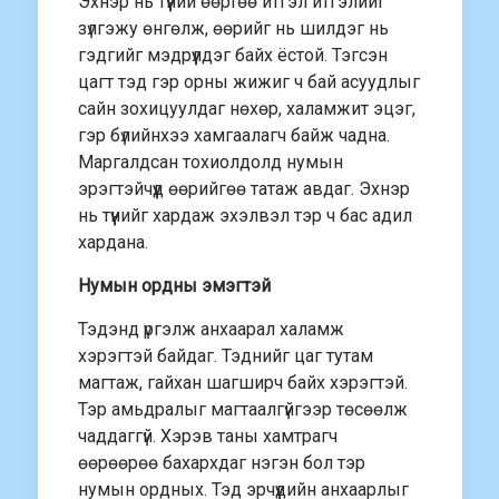
Эхнэр нь түүний өөртөө итгэл итгэлийг
зүлгэжу өнгөлж, өөрийг нь шилдэг нь
гэдгийг мэдрүүлдэг байх ёстой. Тэгсэн
цагт тэд гэр орны жижиг ч бай асуудлыг
сайн зохицуулдаг нөхөр, халамжит эцэг,
гэр бүлийнхээ хамгаалагч байж чадна.
Маргалдсан тохиолдолд нумын
эрэгтэйчүүд өөрийгөө татаж авдаг. Эхнэр
нь түүнийг хардаж эхэлвэл тэр ч бас адил
хардана.
Нумын ордны эмэгтэй
Тэдэнд үргэлж анхаарал халамж
хэрэгтэй байдаг. Тэднийг цаг тутам
магтаж, гайхан шагширч байх хэрэгтэй.
Тэр амьдралыг магтаалгүйгээр төсөөлж
чаддаггүй. Хэрэв таны хамтрагч
өөрөөрөө бахархдаг нэгэн бол тэр
нумын ордных. Тэд эрчүүдийн анхаарлыг