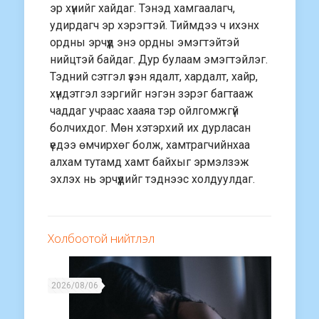
эр хүнийг хайдаг. Тэнэд хамгаалагч,
удирдагч эр хэрэгтэй. Тиймдээ ч ихэнх
ордны эрчүүд энэ ордны эмэгтэйтэй
нийцтэй байдаг. Дур булаам эмэгтэйлэг.
Тэдний сэтгэл үзэн ядалт, хардалт, хайр,
хүндэтгэл зэргийг нэгэн зэрэг багтааж
чаддаг учраас хааяа тэр ойлгомжгүй
болчихдог. Мөн хэтэрхий их дурласан
үедээ өмчирхөг болж, хамтрагчийнхаа
алхам тутамд хамт байхыг эрмэлзэж
эхлэх нь эрчүүдийг тэднээс холдуулдаг.
Холбоотой нийтлэл
2026/08/06