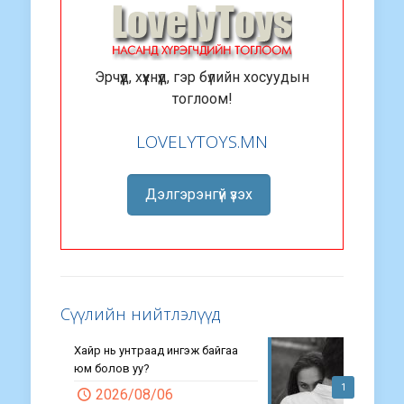
Эрчүүд, хүүхнүүд, гэр бүлийн хосуудын
тоглоом!
LOVELYTOYS.MN
Дэлгэрэнгүй үзэх
Сүүлийн нийтлэлүүд
Хайр нь унтраад ингэж байгаа
юм болов уу?
1
2026/08/06