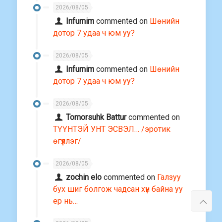
2026/08/05
Infurnim
commented on
Шөнийн
дотор 7 удаа ч юм уу?
2026/08/05
Infurnim
commented on
Шөнийн
дотор 7 удаа ч юм уу?
2026/08/05
Tomorsuhk Battur
commented on
ТҮҮНТЭЙ УНТ ЭСВЭЛ… /эротик
өгүүллэг/
2026/08/05
zochin elo
commented on
Галзуу
бух шиг болгож чадсан хүн байна уу
ер нь…