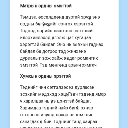
Матрын ордны эмэгтэй
Тэмцэл, өрсөлдөөнд дуртай эрчүүд энэ
ордны бүсгүйчүүдийг сонгох хэрэгтэй.
Тэдэнд өөрийн жинхэнэ сэтгэлийг
илэрхийлэхэд үргэлж цаг хугацаа
хэрэгтэй байдаг. Энэ нь зөвхөн гаднах
байдал ба дотроо тэд жинхэнэ
дурлалыг эрж хайж явдаг романтик
эмэгтэй. Тэд мөнгөнд арвич хямгач.
Хумхын ордны эрэгтэй
Тэднийг чин сэтгэлээсээ дурласан
эсэхийг мэдэхэд хэцүү. Гэвч тэдэнд ямар
ч харилцаа нь үнэ цэнэтэй байдаг.
Заримдаа тэдний найз бүсгүй, эхнэр
гэхээсээ илүү анд нөхөр нь юм шиг
санагдах үе бий. Тэднийг танд хайраа