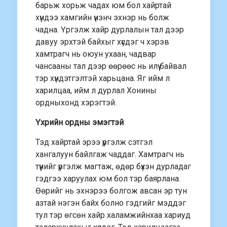
барьж хорьж чадах юм бол хайртай
хүндээ хамгийн үнэнч эхнэр нь болж
чадна. Үргэлж хайр дурлалын тал дээр
давуу эрхтэй байхыг хүсдэг ч хэрэв
хамтрагч нь оюун ухаан, чадвар
чансааны тал дээр өөрөөс нь илүү байвал
тэр хүндэтгэлтэй харьцана. Яг ийм л
харилцаа, ийм л дурлал Хонины
ордныхонд хэрэгтэй.
Үхрийн ордны эмэгтэй
Тэд хайртай эрээ үргэлж сэтгэл
хангалуун байлгаж чаддаг. Хамтрагч нь
түүнийг үргэлж магтаж, өдөр бүхэн дурладаг
гэдгээ харуулах юм бол тэр баярлана.
Өөрийг нь эхнэрээ болгож авсан эр тун
азтай нэгэн байх болно гэдгийг мэддэг
тул тэр өгсөн хайр халамжийнхаа хариуд