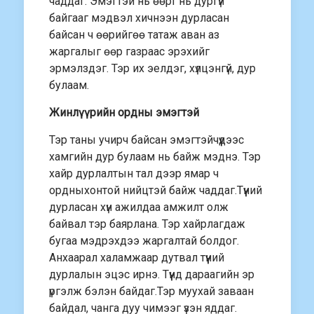
чаддаг. Эмэгтэй нь өөрт нь дургүй
байгааг мэдвэл хичнээн дурласан
байсан ч өөрийгөө татаж аван аз
жаргалыг өөр газраас эрэхийг
эрмэлздэг. Тэр их эелдэг, хүлцэнгүй, дур
булаам.
Жинлүүрийн ордны эмэгтэй
Тэр таны учирч байсан эмэгтэйчүүдээс
хамгийн дур булаам нь байж мэднэ. Тэр
хайр дурлалтын тал дээр ямар ч
ордныхонтой нийцтэй байж чаддаг.Түүний
дурласан хүн ажилдаа амжилт олж
байвал тэр баярлана. Тэр хайрлагдаж
бугаа мэдрэхдээ жаргалтай болдог.
Анхаарал халамжаар дутвал түүний
дурлалын эцэс ирнэ. Түүнд дараагийн эр
үргэлж бэлэн байдаг.Тэр муухай заваан
байдал, чанга дуу чимээг үзэн яддаг.