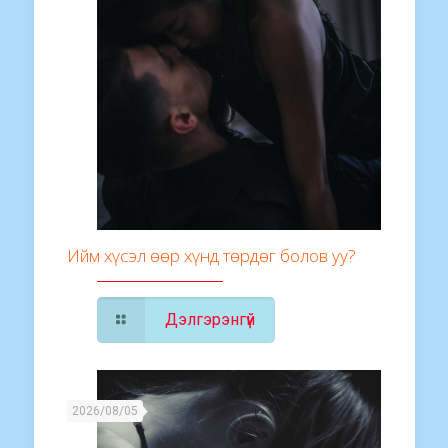
Ийм хүсэл өөр хүнд төрдөг болов уу?
Дэлгэрэнгүй
2026/08/05