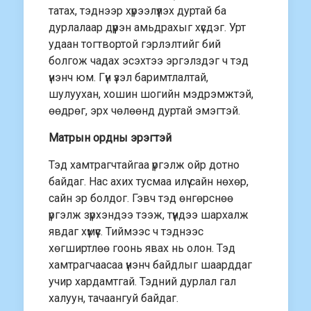
татах, тэднээр хүрээлүүлэх дуртай ба
дурлалаар дүүрэн амьдрахыг хүсдэг. Урт
удаан тогтвортой гэрлэлтийг бий
болгож чадах эсэхтээ эргэлздэг ч тэд
үнэнч юм. Гүн үзэл баримтлалтай,
шулуухан, хошин шогийн мэдрэмжтэй,
өөдрөг, эрх чөлөөнд дуртай эмэгтэй.
Матрын ордны эрэгтэй
Тэд хамтрагчтайгаа үргэлж ойр дотно
байдаг. Нас ахих тусмаа илүү сайн нөхөр,
сайн эр болдог. Гэвч тэд өнгөрснөө
үргэлж зүрхэндээ тээж, түүндээ шархалж
явдаг хүмүүс. Тиймээс ч тэднээс
хөгширтлөө гоонь явах нь олон. Тэд
хамтрагчаасаа үнэнч байдлыг шаарддаг
учир хардамтгай. Тэдний дурлал гал
халуун, тачаангуй байдаг.