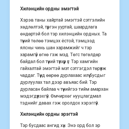
Хилэнцийн ордны эмэгтэй
Хэрэв таны хайртай эмэгтэй сэтгэлийн
хөдлөлтэй, түргэн ууртай, шаардлага
өндөртэй бол тэр хилэнцийн ордных. Та
түүний төлөө тэмцэх ёстой, тэмцээд
ялсны чинь шан харамжийг ч тэр
харамгүй өгнө гэж мэд. Төгс төгөлдөр
байдал бол түүний түлхүүр үг. Тэр хамгийн
гайхалтай эмэгтэй мэт сэтгэгдэл төрүүлж
чаддаг. Түүнд өөрөө дурлахаас илүү бусдыг
дурлуулах тал дээр авъяас бий. Тэр
дурласан байлаа ч түүнийгээ тийм амархан
мэдэгдүүлэхгүй. Өмчирхөг нууцлагдмал
тэднийг давах гэж оролдох хэрэггүй.
Хилэнцийн ордны эрэгтэй
Тэр бусдаас ангид хүн. Энэ орд бол эр