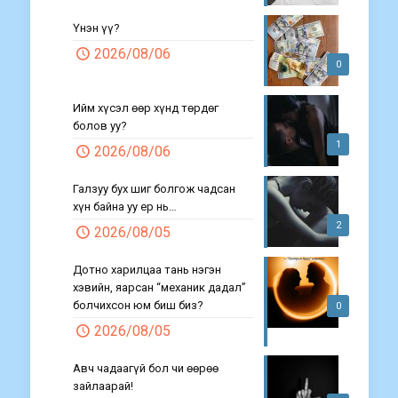
Үнэн үү?
2026/08/06
0
Ийм хүсэл өөр хүнд төрдөг
болов уу?
1
2026/08/06
Галзуу бух шиг болгож чадсан
хүн байна уу ер нь…
2
2026/08/05
Дотно харилцаа тань нэгэн
хэвийн, яарсан “механик дадал”
болчихсон юм биш биз?
0
2026/08/05
Авч чадаагүй бол чи өөрөө
зайлаарай!