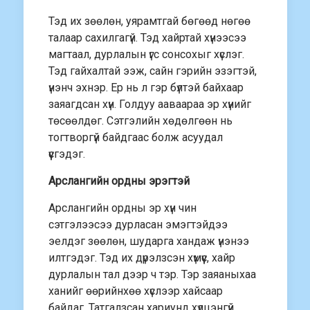
Тэд их зөөлөн, уярамтгай бөгөөд нөгөө
талаар сахилгагүй. Тэд хайртай хүнээсээ
магтаал, дурлалын үгс сонсохыг хүслэг.
Тэд гайхалтай ээж, сайн гэрийн эзэгтэй,
үнэнч эхнэр. Ер нь л гэр бүлтэй байхаар
заяагдсан хүн. Голдуу ааваараа эр хүнийг
төсөөлдөг. Сэтгэлийн хөдөлгөөн нь
тогтворгүй байдгаас болж асуудал
үүсгэдэг.
Арслангийн ордны эрэгтэй
Арслангийн ордны эр хүн чин
сэтгэлээсээ дурласан эмэгтэйдээ
эелдэг зөөлөн, шударга хандаж үнэнээ
илтгэдэг. Тэд их дүрэлзсэн хүмүүс, хайр
дурлалын тал дээр ч тэр. Тэр заяаныхаа
ханийг өөрийнхөө хүслээр хайсаар
байдаг. Татгалзсан хариунд хүлцэнгүй