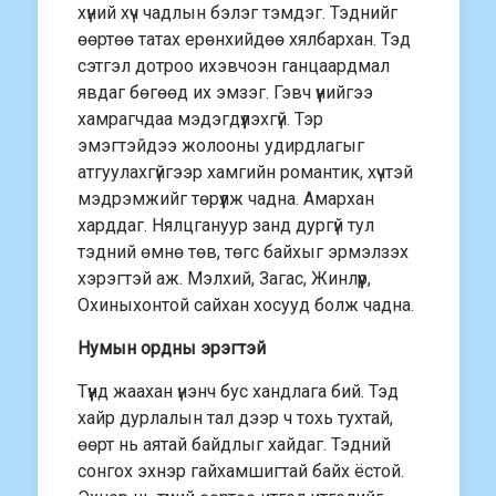
хүний хүч чадлын бэлэг тэмдэг. Тэднийг
өөртөө татах ерөнхийдөө хялбархан. Тэд
сэтгэл дотроо ихэвчоэн ганцаардмал
явдаг бөгөөд их эмзэг. Гэвч үүнийгээ
хамрагчдаа мэдэгдүүлэхгүй. Тэр
эмэгтэйдээ жолооны удирдлагыг
атгуулахгүйгээр хамгийн романтик, хүчтэй
мэдрэмжийг төрүүлж чадна. Амархан
харддаг. Нялцгануур занд дургүй тул
тэдний өмнө төв, төгс байхыг эрмэлзэх
хэрэгтэй аж. Мэлхий, Загас, Жинлүүр,
Охиныхонтой сайхан хосууд болж чадна.
Нумын ордны эрэгтэй
Түүнд жаахан үнэнч бус хандлага бий. Тэд
хайр дурлалын тал дээр ч тохь тухтай,
өөрт нь аятай байдлыг хайдаг. Тэдний
сонгох эхнэр гайхамшигтай байх ёстой.