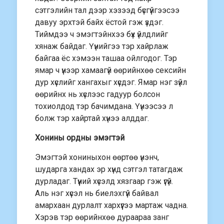
сэтгэлийн тал дээр хэзээд бүсгүйгээсээ
давуу эрхтэй байх ёстой гэж үздэг.
Тиймдээ ч эмэгтэйнхээ бүх үйлдлийг
хянаж байдаг. Үүнийгээ тэр хайрлаж
байгаа ёс хэмээн ташаа ойлгодог. Тэр
ямар ч үнээр хамаагүй өөрийнхөө сексийн
дур хүслийг хангахыг хүсдэг. Ямар нэг зүйл
өөрийнх нь хүслээс гадуур болсон
тохиолдод тэр бачимдана. Үүнээсээ л
болж тэр хайртай хүнээ алддаг.
Хонины ордны эмэгтэй
Эмэгтэй хониныхон өөртөө үнэнч,
шударга хандах эр хүнд сэтгэл татагдаж
дурладаг. Түүний хүсэлд хязгаар гэж үгүй.
Аль нэг хүсэл нь биелэхгүй байвал
амархаан дурлалт хархүүгээ мартаж чадна.
Хэрэв тэр өөрийнхөө дураараа занг