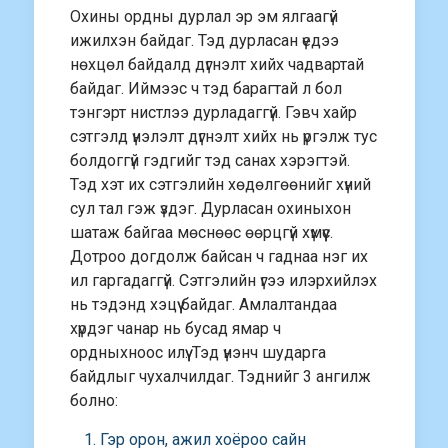
Охины ордны дурлал эр эм ялгаагүй
ижилхэн байдаг. Тэд дурласан үедээ
нөхцөл байдалд дүгнэлт хийх чадвартай
байдаг. Иймээс ч тэд барагтай л бол
тэнгэрт нистлээ дурладаггүй. Гэвч хайр
сэтгэлд үнэлэлт дүгнэлт хийх нь үргэлж тус
болдоггүй гэдгийг тэд санах хэрэгтэй.
Тэд хэт их сэтгэлийн хөдөлгөөнийг хүний
сул тал гэж үздэг. Дурласан охиныхон
шатаж байгаа мөснөөс өөрцгүй хүмүүс.
Дотроо догдолж байсан ч гаднаа нэг их
ил гаргадаггүй. Сэтгэлийн үгээ илэрхийлэх
нь тэдэнд хэцүү байдаг. Амлалтандаа
хүрдэг чанар нь бусад ямар ч
ордныхноос илүү. Тэд үнэнч шударга
байдлыг чухалчилдаг. Тэднийг 3 ангилж
болно:
Гэр орон, ажил хоёроо сайн