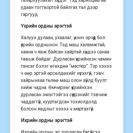
талархуулахыг хүсдэг. Тэд харилцаагаа
удаан тогтвортой байлгах тал дээр
гаргууд.
Үхрийн ордны эрэгтэй
Халуун дулаан, ухаалаг, үнэнч эрчүүд бол
үхрийн ордныхон. Тэд маш халамжтай,
хаана ч явж байсан хайртай хүндээ санаа
тавьж байдаг. Дурласан үхрийнхэн чамин
тансаг бэлэг өгөхдөө “мастер”. Тэр хэзээ
ч өөр эртэй өрсөлдөхийг хүсэхгүй, гэвч
хайрынхаа төлөө маш олон зүйлд буулт
хийж чадна. Өмчирхөг үхрийнхэн
дурласан эмэгтэйгээ сүүлрэхийг тэвчиж
чаддаггүй, хууртагдсан тохиолдолд
болсон явдлыг хэзээ ч мартахгүй.
Ихрийн ордны эрэгтэй
Ихрийн ордны эр дурласан бүсгүйгээ