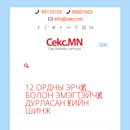
99110103
90001603
info@cekc.mn
Цэс
12 ОРДНЫ ЭРЧҮҮД
БОЛОН ЭМЭГТЭЙЧҮҮД
ДУРЛАСАН ҮЕИЙН
ШИНЖ