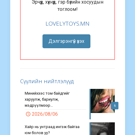
Эрчүүд, хүүхнүүд, гэр бүлийн хосуудын
тоглоом!
LOVELYTOYS.MN
Дэлгэрэнгүй үзэх
Сүүлийн нийтлэлүүд
Минийхээс том байдгийг
харуулж, бариулж,
мэдрүүлмээр…
6
2026/08/06
Хайр нь унтраад ингэж байгаа
юм болов уу?