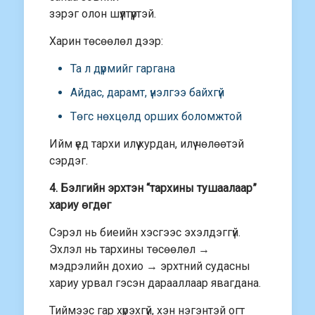
зэрэг олон шүүлтүүртэй.
Харин төсөөлөл дээр:
Та л дүрмийг гаргана
Айдас, дарамт, үнэлгээ байхгүй
Төгс нөхцөлд орших боломжтой
Ийм үед тархи илүү хурдан, илүү чөлөөтэй
сэрдэг.
4. Бэлгийн эрхтэн “тархины тушаалаар”
хариу өгдөг
Сэрэл нь биеийн хэсгээс эхэлдэггүй.
Эхлэл нь тархины төсөөлөл →
мэдрэлийн дохио → эрхтний судасны
хариу урвал гэсэн дарааллаар явагдана.
Тиймээс гар хүрэхгүй, хэн нэгэнтэй огт