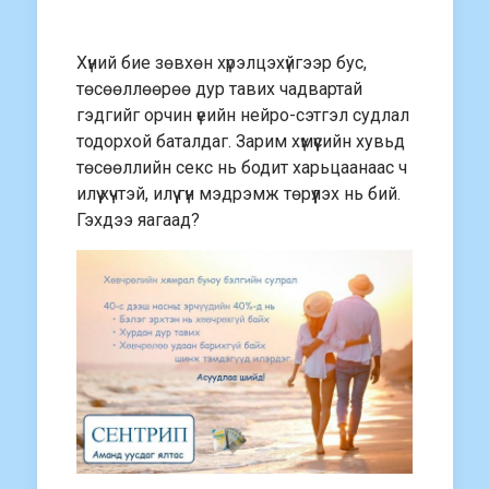
Хүний бие зөвхөн хүрэлцэхүйгээр бус,
төсөөллөөрөө дур тавих чадвартай
гэдгийг орчин үеийн нейро-сэтгэл судлал
тодорхой баталдаг. Зарим хүмүүсийн хувьд
төсөөллийн секс нь бодит харьцаанаас ч
илүү хүчтэй, илүү гүн мэдрэмж төрүүлэх нь бий.
Гэхдээ яагаад?