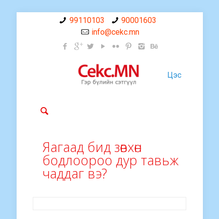
99110103
90001603
info@cekc.mn
Цэс
Яагаад бид зөвхөн
бодлоороо дур тавьж
чаддаг вэ?