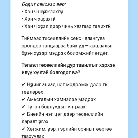
Бодит сексээс өөр:
• Хэн ч шүүмжлэхгүй
• Хэн ч харахгүй
• Хэн ч хүсэл дээр чинь хязгаар тавихгүй
Тиймээс төсөөллийн секс—ялангуяа
орондоо ганцаараа байх үед—таашаалыг
бүрэн хүчээр мэдрэх боломжийг өгдөг.
Тэгвэл төсөөллийн дур тавилтыг хэрхэн
илүү хүчтэй болгодог вэ?
✔ Нүдийг аниад нэг мэдрэмж дээр гүн
төвлөрөх
✔ Амьсгалын хэмнэлээ мэдрэх
✔ Түргэн бодлуудыг унтраах
✔ Биеийн нэг цэг дээр төсөөллийн
даралт үүсгэх
✔ Хөгжим, үнэр, гэрлийн орчныг өөртөө
тааруулах