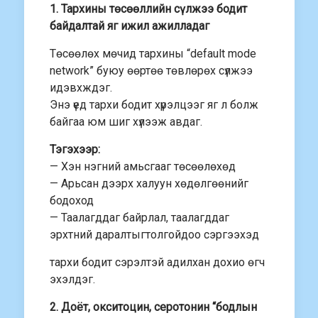
1. Тархины төсөөллийн сүлжээ бодит
байдалтай яг ижил ажилладаг
Төсөөлөх мөчид тархины “default mode
network” буюу өөртөө төвлөрөх сүлжээ
идэвхждэг.
Энэ үед тархи бодит хүрэлцээг яг л болж
байгаа юм шиг хүлээж авдаг.
Тэгэхээр:
— Хэн нэгний амьсгааг төсөөлөхөд
— Арьсан дээрх халуун хөдөлгөөнийг
бодоход
— Таалагддаг байрлал, таалагддаг
эрхтний даралтыгтолгойдоо сэргээхэд
тархи бодит сэрэлтэй адилхан дохио өгч
эхэлдэг.
2. Доёт, окситоцин, серотонин “бодлын