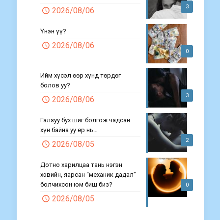
3
2026/08/06
Үнэн үү?
2026/08/06
0
Ийм хүсэл өөр хүнд төрдөг
болов уу?
3
2026/08/06
Галзуу бух шиг болгож чадсан
хүн байна уу ер нь…
2
2026/08/05
Дотно харилцаа тань нэгэн
хэвийн, яарсан “механик дадал”
болчихсон юм биш биз?
0
2026/08/05