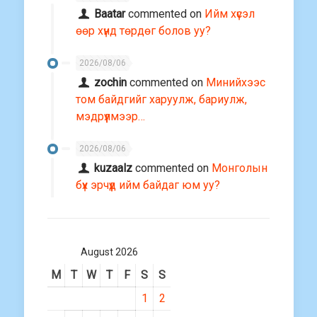
Baatar
commented on
Ийм хүсэл
өөр хүнд төрдөг болов уу?
2026/08/06
zochin
commented on
Минийхээс
том байдгийг харуулж, бариулж,
мэдрүүлмээр…
2026/08/06
kuzaalz
commented on
Монголын
бүх эрчүүд ийм байдаг юм уу?
August 2026
M
T
W
T
F
S
S
1
2