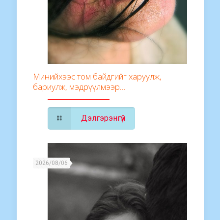
Минийхээс том байдгийг харуулж,
бариулж, мэдрүүлмээр…
Дэлгэрэнгүй
2026/08/06