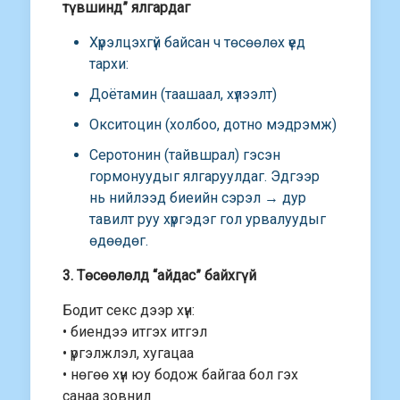
түвшинд” ялгардаг
Хүрэлцэхгүй байсан ч төсөөлөх үед
тархи:
Доётамин (таашаал, хүлээлт)
Окситоцин (холбоо, дотно мэдрэмж)
Серотонин (тайвшрал) гэсэн
гормонуудыг ялгаруулдаг. Эдгээр
нь нийлээд биеийн сэрэл → дур
тавилт руу хүргэдэг гол урвалуудыг
өдөөдөг.
3. Төсөөлөлд “айдас” байхгүй
Бодит секс дээр хүн:
• биендээ итгэх итгэл
• үргэлжлэл, хугацаа
• нөгөө хүн юу бодож байгаа бол гэх
санаа зовнил