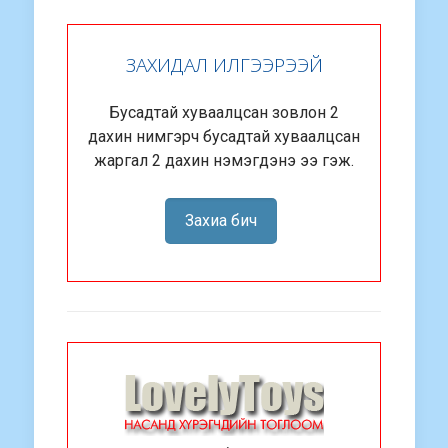
ЗАХИДАЛ ИЛГЭЭРЭЭЙ
Бусадтай хуваалцсан зовлон 2
дахин нимгэрч бусадтай хуваалцсан
жаргал 2 дахин нэмэгдэнэ ээ гэж.
Захиа бич