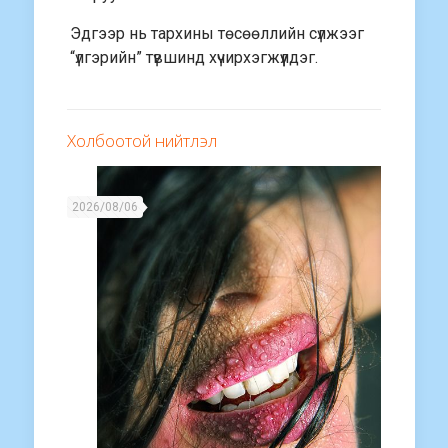
Эдгээр нь тархины төсөөллийн сүлжээг
“үлгэрийн” түвшинд хүчирхэгжүүлдэг.
Холбоотой нийтлэл
2026/08/06