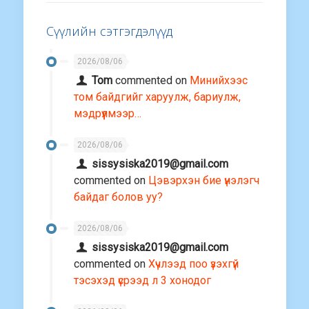
Сүүлийн сэтгэгдэлүүд
2026/08/06
Tom
commented on
Минийхээс
том байдгийг харуулж, бариулж,
мэдрүүлмээр…
2026/08/06
sissysiska2019@gmail.com
commented on
Цэвэрхэн бие үнэлэгч
байдаг болов уу?
2026/08/06
sissysiska2019@gmail.com
commented on
Хүчлээд поо үзэхгүй
тэсэхэд үсрээд л 3 хонодог