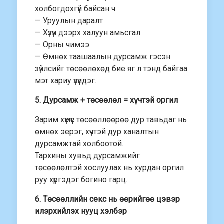
холбогдохгүй байсан ч:
— Уруулын даралт
— Хүзүүн дээрх халуун амьсгал
— Орны чимээ
— Өмнөх таашаалын дурсамж гэсэн
зүйлсийг төсөөлөхөд бие яг л тэнд байгаа
мэт хариу үзүүлдэг.
5. Дурсамж + төсөөлөл = хүчтэй оргил
Зарим хүмүүс төсөөллөөрөө дур тавьдаг нь
өмнөх эерэг, хүчтэй дур ханалтын
дурсамжтай холбоотой.
Тархины хувьд дурсамжийг
төсөөлөлтэй хослуулах нь хурдан оргил
руу хүргэдэг богино гарц.
6. Төсөөллийн секс нь өөрийгөө цэвэр
илэрхийлэх нууц хэлбэр