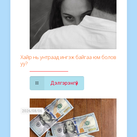
Хайр нь унтраад ингэж байгаа юм болов
уу?
Дэлгэрэнгүй
2026/08/06