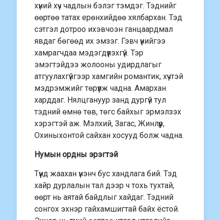
хүний хүч чадлын бэлэг тэмдэг. Тэднийг
өөртөө татах ерөнхийдөө хялбархан. Тэд
сэтгэл дотроо ихэвчоэн ганцаардмал
явдаг бөгөөд их эмзэг. Гэвч үүнийгээ
хамрагчдаа мэдэгдүүлэхгүй. Тэр
эмэгтэйдээ жолооны удирдлагыг
атгуулахгүйгээр хамгийн романтик, хүчтэй
мэдрэмжийг төрүүлж чадна. Амархан
харддаг. Нялцгануур занд дургүй тул
тэдний өмнө төв, төгс байхыг эрмэлзэх
хэрэгтэй аж. Мэлхий, Загас, Жинлүүр,
Охиныхонтой сайхан хосууд болж чадна.
Нумын ордны эрэгтэй
Түүнд жаахан үнэнч бус хандлага бий. Тэд
хайр дурлалын тал дээр ч тохь тухтай,
өөрт нь аятай байдлыг хайдаг. Тэдний
сонгох эхнэр гайхамшигтай байх ёстой.