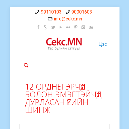
99110103
90001603
info@cekc.mn
Цэс
12 ОРДНЫ ЭРЧҮҮД
БОЛОН ЭМЭГТЭЙЧҮҮД
ДУРЛАСАН ҮЕИЙН
ШИНЖ