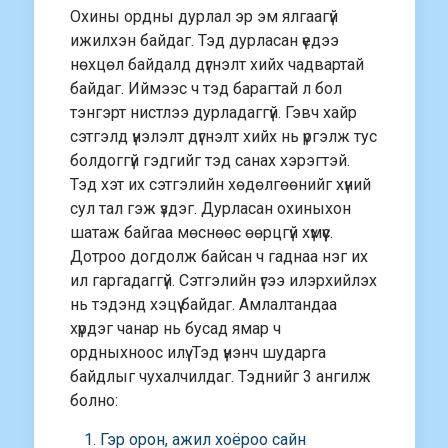
Охины ордны дурлал эр эм ялгаагүй
ижилхэн байдаг. Тэд дурласан үедээ
нөхцөл байдалд дүгнэлт хийх чадвартай
байдаг. Иймээс ч тэд барагтай л бол
тэнгэрт нистлээ дурладаггүй. Гэвч хайр
сэтгэлд үнэлэлт дүгнэлт хийх нь үргэлж тус
болдоггүй гэдгийг тэд санах хэрэгтэй.
Тэд хэт их сэтгэлийн хөдөлгөөнийг хүний
сул тал гэж үздэг. Дурласан охиныхон
шатаж байгаа мөснөөс өөрцгүй хүмүүс.
Дотроо догдолж байсан ч гаднаа нэг их
ил гаргадаггүй. Сэтгэлийн үгээ илэрхийлэх
нь тэдэнд хэцүү байдаг. Амлалтандаа
хүрдэг чанар нь бусад ямар ч
ордныхноос илүү. Тэд үнэнч шударга
байдлыг чухалчилдаг. Тэднийг 3 ангилж
болно:
Гэр орон, ажил хоёроо сайн