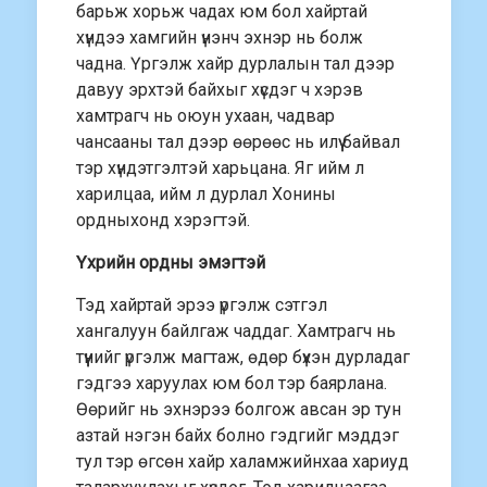
барьж хорьж чадах юм бол хайртай
хүндээ хамгийн үнэнч эхнэр нь болж
чадна. Үргэлж хайр дурлалын тал дээр
давуу эрхтэй байхыг хүсдэг ч хэрэв
хамтрагч нь оюун ухаан, чадвар
чансааны тал дээр өөрөөс нь илүү байвал
тэр хүндэтгэлтэй харьцана. Яг ийм л
харилцаа, ийм л дурлал Хонины
ордныхонд хэрэгтэй.
Үхрийн ордны эмэгтэй
Тэд хайртай эрээ үргэлж сэтгэл
хангалуун байлгаж чаддаг. Хамтрагч нь
түүнийг үргэлж магтаж, өдөр бүхэн дурладаг
гэдгээ харуулах юм бол тэр баярлана.
Өөрийг нь эхнэрээ болгож авсан эр тун
азтай нэгэн байх болно гэдгийг мэддэг
тул тэр өгсөн хайр халамжийнхаа хариуд