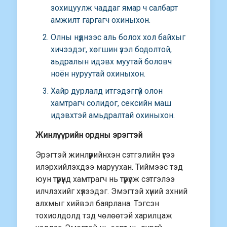
зохицуулж чаддаг ямар ч салбарт
амжилт гаргагч охиныхон.
Олны нүднээс аль болох хол байхыг
хичээдэг, хөгшин үзэл бодолтой,
аьдралын идэвх муутай боловч
ноён нуруутай охиныхон.
Хайр дурлалд итгэдэггүй олон
хамтрагч солидог, сексийн маш
идэвхтэй амьдралтай охиныхон.
Жинлүүрийн ордны эрэгтэй
Эрэгтэй жинлүүрийнхэн сэтгэлийн үгээ
илэрхийлэхдээ маруухан. Тиймээс тэд
юун түрүүнд хамтрагч нь түрүүлж сэтгэлээ
илчлэхийг хүлээдэг. Эмэгтэй хүний эхний
алхмыг хийвэл баярлана. Тэгсэн
тохиолдолд тэд чөлөөтэй харилцаж