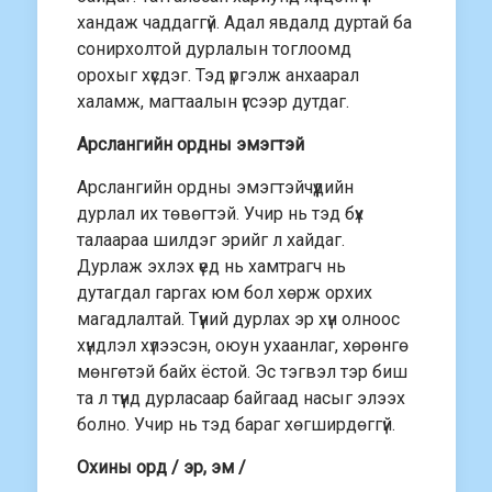
хандаж чаддаггүй. Адал явдалд дуртай ба
сонирхолтой дурлалын тоглоомд
орохыг хүсдэг. Тэд үргэлж анхаарал
халамж, магтаалын үгсээр дутдаг.
Арслангийн ордны эмэгтэй
Арслангийн ордны эмэгтэйчүүдийн
дурлал их төвөгтэй. Учир нь тэд бүх
талаараа шилдэг эрийг л хайдаг.
Дурлаж эхлэх үед нь хамтрагч нь
дутагдал гаргах юм бол хөрж орхих
магадлалтай. Түүний дурлах эр хүн олноос
хүндлэл хүлээсэн, оюун ухаанлаг, хөрөнгө
мөнгөтэй байх ёстой. Эс тэгвэл тэр биш
та л түүнд дурласаар байгаад насыг элээх
болно. Учир нь тэд бараг хөгширдөггүй.
Охины орд / эр, эм /