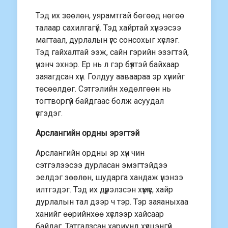
Тэд их зөөлөн, уярамтгай бөгөөд нөгөө
талаар сахилгагүй. Тэд хайртай хүнээсээ
магтаал, дурлалын үгс сонсохыг хүслэг.
Тэд гайхалтай ээж, сайн гэрийн эзэгтэй,
үнэнч эхнэр. Ер нь л гэр бүлтэй байхаар
заяагдсан хүн. Голдуу ааваараа эр хүнийг
төсөөлдөг. Сэтгэлийн хөдөлгөөн нь
тогтворгүй байдгаас болж асуудал
үүсгэдэг.
Арслангийн ордны эрэгтэй
Арслангийн ордны эр хүн чин
сэтгэлээсээ дурласан эмэгтэйдээ
эелдэг зөөлөн, шударга хандаж үнэнээ
илтгэдэг. Тэд их дүрэлзсэн хүмүүс, хайр
дурлалын тал дээр ч тэр. Тэр заяаныхаа
ханийг өөрийнхөө хүслээр хайсаар
байдаг. Татгалзсан хариунд хүлцэнгүй