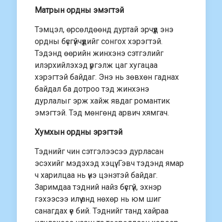
Матрын ордны эмэгтэй
Тэмцэл, өрсөлдөөнд дуртай эрчүүд энэ
ордны бүсгүйчүүдийг сонгох хэрэгтэй.
Тэдэнд өөрийн жинхэнэ сэтгэлийг
илэрхийлэхэд үргэлж цаг хугацаа
хэрэгтэй байдаг. Энэ нь зөвхөн гаднах
байдал ба дотроо тэд жинхэнэ
дурлалыг эрж хайж явдаг романтик
эмэгтэй. Тэд мөнгөнд арвич хямгач.
Хумхын ордны эрэгтэй
Тэднийг чин сэтгэлээсээ дурласан
эсэхийг мэдэхэд хэцүү. Гэвч тэдэнд ямар
ч харилцаа нь үнэ цэнэтэй байдаг.
Заримдаа тэдний найз бүсгүй, эхнэр
гэхээсээ илүү анд нөхөр нь юм шиг
санагдах үе бий. Тэднийг танд хайраа