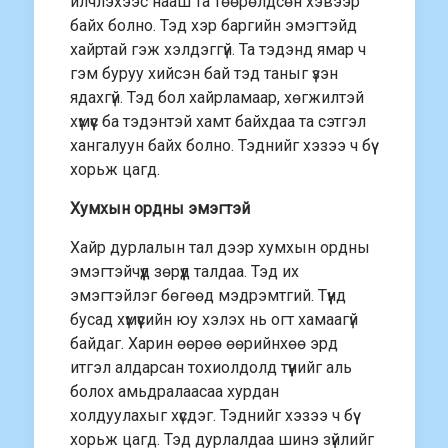
илчлэхээс нааш та төөрөлдсөн хэвээр
байх болно. Тэд хэр баргийн эмэгтэйд
хайртай гэж хэлдэггүй. Та тэдэнд ямар ч
гэм буруу хийсэн бай тэд таныг үзэн
ядахгүй. Тэд бол хайрламаар, хөгжилтэй
хүмүүс ба тэдэнтэй хамт байхдаа та сэтгэл
хангалуун байх болно. Тэднийг хэзээ ч бүү
хорьж цагд.
Хумхын ордны эмэгтэй
Хайр дурлалын тал дээр хумхын ордны
эмэгтэйчүүд зөрүүд талдаа. Тэд их
эмэгтэйлэг бөгөөд мэдрэмтгий. Түүнд
бусад хүмүүсийн юу хэлэх нь огт хамаагүй
байдаг. Харин өөрөө өөрийнхөө эрд
итгэл алдарсан тохиолдолд түүнийг аль
болох амьдралаасаа хурдан
холдуулахыг хүсдэг. Тэднийг хэзээ ч бүү
хорьж цагд. Тэд дурлалдаа шинэ зүйлийг