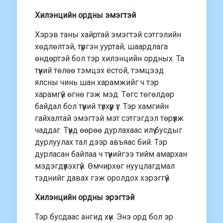
Хилэнцийн ордны эмэгтэй
Хэрэв таны хайртай эмэгтэй сэтгэлийн
хөдлөлтэй, түргэн ууртай, шаардлага
өндөртэй бол тэр хилэнцийн ордных. Та
түүний төлөө тэмцэх ёстой, тэмцээд
ялсны чинь шан харамжийг ч тэр
харамгүй өгнө гэж мэд. Төгс төгөлдөр
байдал бол түүний түлхүүр үг. Тэр хамгийн
гайхалтай эмэгтэй мэт сэтгэгдэл төрүүлж
чаддаг. Түүнд өөрөө дурлахаас илүү бусдыг
дурлуулах тал дээр авъяас бий. Тэр
дурласан байлаа ч түүнийгээ тийм амархан
мэдэгдүүлэхгүй. Өмчирхөг нууцлагдмал
тэднийг давах гэж оролдох хэрэггүй.
Хилэнцийн ордны эрэгтэй
Тэр бусдаас ангид хүн. Энэ орд бол эр