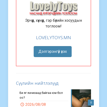
Эрчүүд, хүүхнүүд, гэр бүлийн хосуудын
тоглоом!
LOVELYTOYS.MN
Дэлгэрэнгүй үзэх
Сүүлийн нийтлэлүүд
Би яг яачихаад байгаа юм бол
оо?
0
2026/08/08