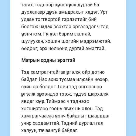
татах, тэднээр хүрээлүүлэх дуртай ба
дурлалаар дүүрэн амьдрахыг хүсдэг. Урт
удаан тогтвортой гэрлэлтийг бий
болгож чадах эсэхтээ эргэлздэг ч тэд
үнэнч юм. Гүн үзэл баримтлалтай,
шулуухан, хошин шогийн мэдрэмжтэй,
өөдрөг, эрх чөлөөнд дуртай эмэгтэй.
Матрын ордны эрэгтэй
Тэд хамтрагчтайгаа үргэлж ойр дотно
байдаг. Нас ахих тусмаа илүү сайн нөхөр,
сайн эр болдог. Гэвч тэд өнгөрснөө
үргэлж зүрхэндээ тээж, түүндээ шархалж
явдаг хүмүүс. Тиймээс ч тэднээс
хөгширтлөө гоонь явах нь олон. Тэд
хамтрагчаасаа үнэнч байдлыг шаарддаг
учир хардамтгай. Тэдний дурлал гал
халуун, тачаангуй байдаг.