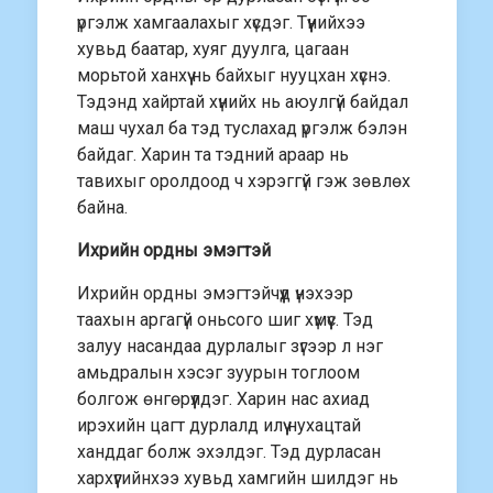
үргэлж хамгаалахыг хүсдэг. Түүнийхээ
хувьд баатар, хуяг дуулга, цагаан
морьтой ханхүү нь байхыг нууцхан хүснэ.
Тэдэнд хайртай хүнийх нь аюулгүй байдал
маш чухал ба тэд туслахад үргэлж бэлэн
байдаг. Харин та тэдний араар нь
тавихыг оролдоод ч хэрэггүй гэж зөвлөх
байна.
Ихрийн ордны эмэгтэй
Ихрийн ордны эмэгтэйчүүд үнэхээр
таахын аргагүй оньсого шиг хүмүүс. Тэд
залуу насандаа дурлалыг зүгээр л нэг
амьдралын хэсэг зуурын тоглоом
болгож өнгөрүүлдэг. Харин нас ахиад
ирэхийн цагт дурлалд илүү нухацтай
ханддаг болж эхэлдэг. Тэд дурласан
хархүүгийнхээ хувьд хамгийн шилдэг нь