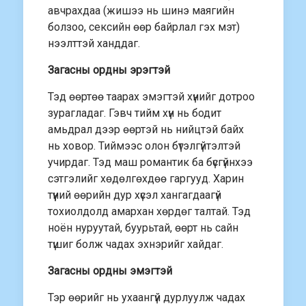
авчрахдаа (жишээ нь шинэ маягийн
болзоо, сексийн өөр байрлал гэх мэт)
нээлттэй ханддаг.
Загасны ордны эрэгтэй
Тэд өөртөө таарах эмэгтэй хүнийг дотроо
зурагладаг. Гэвч тийм хүн нь бодит
амьдрал дээр өөртэй нь нийцтэй байх
нь ховор. Тиймээс олон бүтэлгүйтэлтэй
учирдаг. Тэд маш романтик ба бүсгүйнхээ
сэтгэлийг хөдөлгөхдөө гаргууд. Харин
түүний өөрийн дур хүсэл хангагдаагүй
тохиолдолд амархан хөрдөг талтай. Тэд
ноён нуруутай, буурьтай, өөрт нь сайн
түшиг болж чадах эхнэрийг хайдаг.
Загасны ордны эмэгтэй
Тэр өөрийг нь ухаангүй дурлуулж чадах