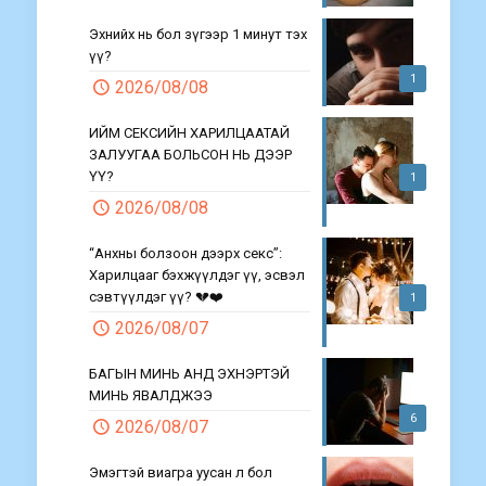
Эхнийх нь бол зүгээр 1 минут тэх
үү?
1
2026/08/08
ИЙМ СЕКСИЙН ХАРИЛЦААТАЙ
ЗАЛУУГАА БОЛЬСОН НЬ ДЭЭР
ҮҮ?
1
2026/08/08
“Анхны болзоон дээрх секс”:
Харилцааг бэхжүүлдэг үү, эсвэл
сэвтүүлдэг үү? 💔❤️
1
2026/08/07
БАГЫН МИНЬ АНД ЭХНЭРТЭЙ
МИНЬ ЯВАЛДЖЭЭ
6
2026/08/07
Эмэгтэй виагра уусан л бол