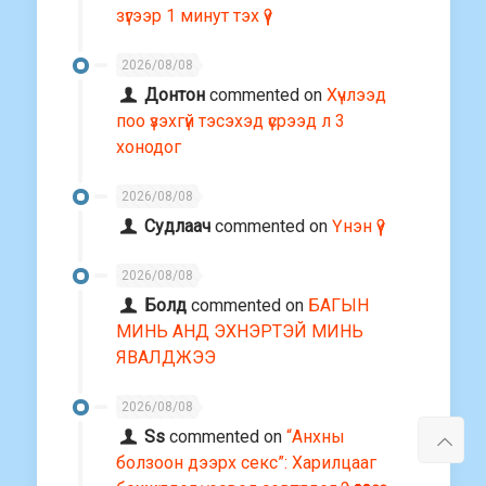
зүгээр 1 минут тэх үү?
2026/08/08
Донтон
commented on
Хүчлээд
поо үзэхгүй тэсэхэд үсрээд л 3
хонодог
2026/08/08
Судлаач
commented on
Үнэн үү?
2026/08/08
Болд
commented on
БАГЫН
МИНЬ АНД ЭХНЭРТЭЙ МИНЬ
ЯВАЛДЖЭЭ
2026/08/08
Ss
commented on
“Анхны
болзоон дээрх секс”: Харилцааг