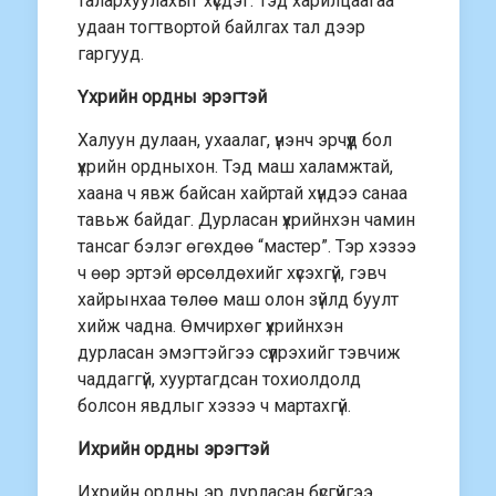
талархуулахыг хүсдэг. Тэд харилцаагаа
удаан тогтвортой байлгах тал дээр
гаргууд.
Үхрийн ордны эрэгтэй
Халуун дулаан, ухаалаг, үнэнч эрчүүд бол
үхрийн ордныхон. Тэд маш халамжтай,
хаана ч явж байсан хайртай хүндээ санаа
тавьж байдаг. Дурласан үхрийнхэн чамин
тансаг бэлэг өгөхдөө “мастер”. Тэр хэзээ
ч өөр эртэй өрсөлдөхийг хүсэхгүй, гэвч
хайрынхаа төлөө маш олон зүйлд буулт
хийж чадна. Өмчирхөг үхрийнхэн
дурласан эмэгтэйгээ сүүлрэхийг тэвчиж
чаддаггүй, хууртагдсан тохиолдолд
болсон явдлыг хэзээ ч мартахгүй.
Ихрийн ордны эрэгтэй
Ихрийн ордны эр дурласан бүсгүйгээ