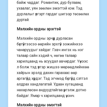
байж чаддаг. Романтик, дур булаам,
ухаалаг, уян зөөлөн эмэгтэй юм. Тэд
дурлалыг үлгэрт гардаг шигээр төсөөлөх
дуртай.
Мэлхийн ордны эрэгтэй
Мэлхийн ордны эрчүүд дурласан
бүсгүйгээсээ өөрийн эрхгүй ээжийнхээ
чанаруудыг хайдаг. Гэвч ингэх нь нэг
талаар сайн хэдий ч, нөгөө талаар
харилцаанд нь асуудал авчирдаг. Үүнээс
л болж тэд үлгэр жишээ мөрөөдлийнхөө
хайрын эрэлд дахин гарахаас өөр
аргагүйд хүрдэг. Тэд эгчмэд бүсгүйд сэтгэл
алдрах хандлагатай. Удаан хугацаанд
нөхөрлөсөн андуудтайгаа үргэлж дотно
байдаг. Ямар ч харилцаанд үнэнч.
Мэлхийн ордны эмэгтэй