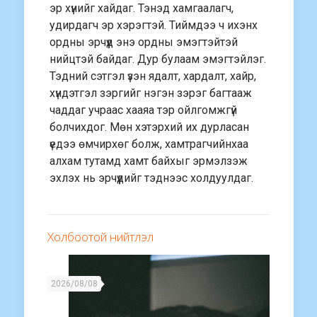
эр хүнийг хайдаг. Тэнэд хамгаалагч,
удирдагч эр хэрэгтэй. Тиймдээ ч ихэнх
ордны эрчүүд энэ ордны эмэгтэйтэй
нийцтэй байдаг. Дур булаам эмэгтэйлэг.
Тэдний сэтгэл үзэн ядалт, хардалт, хайр,
хүндэтгэл зэргийг нэгэн зэрэг багтааж
чаддаг учраас хааяа тэр ойлгомжгүй
болчихдог. Мөн хэтэрхий их дурласан
үедээ өмчирхөг болж, хамтрагчийнхаа
алхам тутамд хамт байхыг эрмэлзэж
эхлэх нь эрчүүдийг тэднээс холдуулдаг.
Холбоотой нийтлэл
2026/08/08