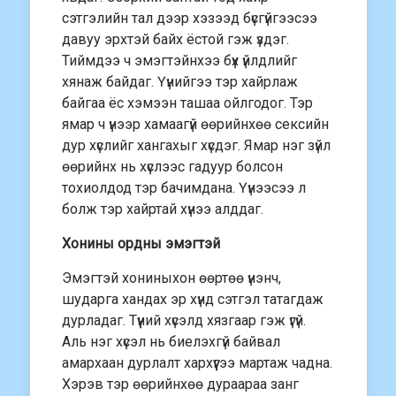
сэтгэлийн тал дээр хэзээд бүсгүйгээсээ
давуу эрхтэй байх ёстой гэж үздэг.
Тиймдээ ч эмэгтэйнхээ бүх үйлдлийг
хянаж байдаг. Үүнийгээ тэр хайрлаж
байгаа ёс хэмээн ташаа ойлгодог. Тэр
ямар ч үнээр хамаагүй өөрийнхөө сексийн
дур хүслийг хангахыг хүсдэг. Ямар нэг зүйл
өөрийнх нь хүслээс гадуур болсон
тохиолдод тэр бачимдана. Үүнээсээ л
болж тэр хайртай хүнээ алддаг.
Хонины ордны эмэгтэй
Эмэгтэй хониныхон өөртөө үнэнч,
шударга хандах эр хүнд сэтгэл татагдаж
дурладаг. Түүний хүсэлд хязгаар гэж үгүй.
Аль нэг хүсэл нь биелэхгүй байвал
амархаан дурлалт хархүүгээ мартаж чадна.
Хэрэв тэр өөрийнхөө дураараа занг