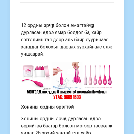
12 ордны эрчүүд болон эмэгтэйчүүд
дурласан үедээ ямар болдог ба, хайр
сэтгэлийн тал дээр аль байр суурьнаас
ханддаг болохыг дараах зурхайнаас олж
уншаарай.
Хонины ордны эрэгтэй
Хонины ордны эрчүүд дурласан үедээ
өөрийгөө баатар болсон мэтээр төсөөлж
явдаг. Эзэрхий зантай тэд хайр