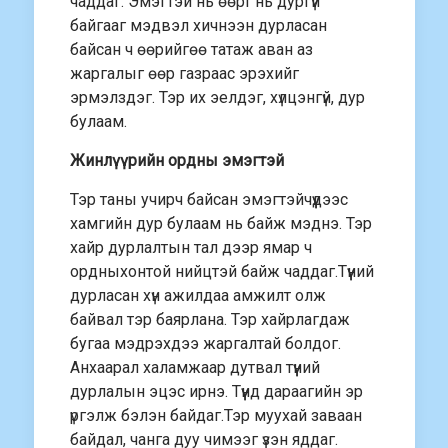
чаддаг. Эмэгтэй нь өөрт нь дургүй
байгааг мэдвэл хичнээн дурласан
байсан ч өөрийгөө татаж аван аз
жаргалыг өөр газраас эрэхийг
эрмэлздэг. Тэр их эелдэг, хүлцэнгүй, дур
булаам.
Жинлүүрийн ордны эмэгтэй
Тэр таны учирч байсан эмэгтэйчүүдээс
хамгийн дур булаам нь байж мэднэ. Тэр
хайр дурлалтын тал дээр ямар ч
ордныхонтой нийцтэй байж чаддаг.Түүний
дурласан хүн ажилдаа амжилт олж
байвал тэр баярлана. Тэр хайрлагдаж
бугаа мэдрэхдээ жаргалтай болдог.
Анхаарал халамжаар дутвал түүний
дурлалын эцэс ирнэ. Түүнд дараагийн эр
үргэлж бэлэн байдаг.Тэр муухай заваан
байдал, чанга дуу чимээг үзэн яддаг.