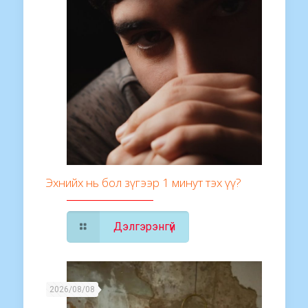
Эхнийх нь бол зүгээр 1 минут тэх үү?
Дэлгэрэнгүй
2026/08/08