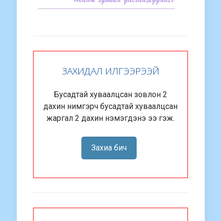
ЗАХИДАЛ ИЛГЭЭРЭЭЙ
Бусадтай хуваалцсан зовлон 2
дахин нимгэрч бусадтай хуваалцсан
жаргал 2 дахин нэмэгдэнэ ээ гэж.
Захиа бич