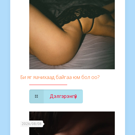
Би яг яачихаад байгаа юм бол оо?
Дэлгэрэнгүй
2026/08/08