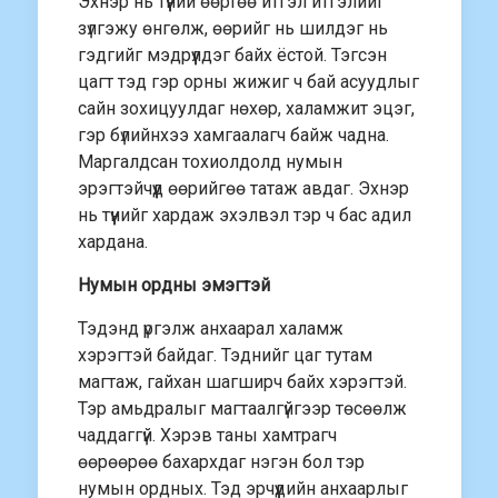
Эхнэр нь түүний өөртөө итгэл итгэлийг
зүлгэжу өнгөлж, өөрийг нь шилдэг нь
гэдгийг мэдрүүлдэг байх ёстой. Тэгсэн
цагт тэд гэр орны жижиг ч бай асуудлыг
сайн зохицуулдаг нөхөр, халамжит эцэг,
гэр бүлийнхээ хамгаалагч байж чадна.
Маргалдсан тохиолдолд нумын
эрэгтэйчүүд өөрийгөө татаж авдаг. Эхнэр
нь түүнийг хардаж эхэлвэл тэр ч бас адил
хардана.
Нумын ордны эмэгтэй
Тэдэнд үргэлж анхаарал халамж
хэрэгтэй байдаг. Тэднийг цаг тутам
магтаж, гайхан шагширч байх хэрэгтэй.
Тэр амьдралыг магтаалгүйгээр төсөөлж
чаддаггүй. Хэрэв таны хамтрагч
өөрөөрөө бахархдаг нэгэн бол тэр
нумын ордных. Тэд эрчүүдийн анхаарлыг