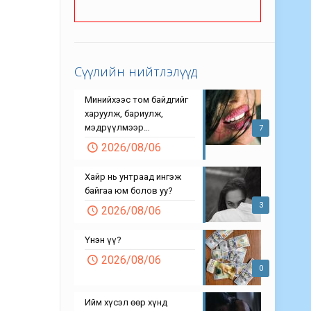
Сүүлийн нийтлэлүүд
Минийхээс том байдгийг
харуулж, бариулж,
мэдрүүлмээр…
7
2026/08/06
Хайр нь унтраад ингэж
байгаа юм болов уу?
3
2026/08/06
Үнэн үү?
2026/08/06
0
Ийм хүсэл өөр хүнд