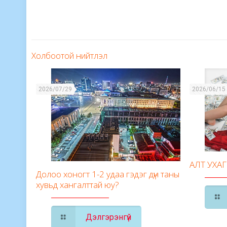
Холбоотой нийтлэл
2026/07/29
2026/06/15
АЛТ УХА
Долоо хоногт 1-2 удаа гэдэг дүн таны
хувьд хангалттай юу?
Дэлгэрэнгүй