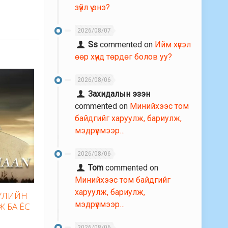
зүйл үү энэ?
2026/08/07
Ss
commented on
Ийм хүсэл
өөр хүнд төрдөг болов уу?
2026/08/06
Захидалын эзэн
commented on
Минийхээс том
байдгийг харуулж, бариулж,
мэдрүүлмээр…
2026/08/06
Tom
commented on
Минийхээс том байдгийг
харуулж, бариулж,
БҮЛИЙН
мэдрүүлмээр…
Ж БА ЁС
2026/08/06