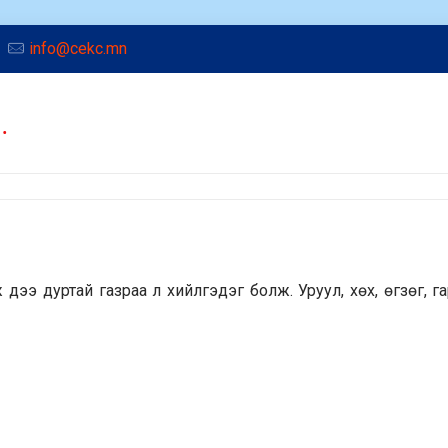
info@cekc.mn
…
ж дээ дуртай газраа л хийлгэдэг болж. Уруул, хөх, өгзөг, г