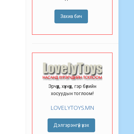
Захиа бич
Эрчүүд, хүүхнүүд, гэр бүлийн
хосуудын тоглоом!
LOVELYTOYS.MN
Дэлгэрэнгүй үзэх