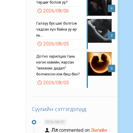
төрдөг болов уу?
4
2026/08/06
Галзуу бух шиг болгож
чадсан хүн байна уу ер
нь…
2
2026/08/05
Дотно харилцаа тань
нэгэн хэвийн, яарсан
“механик дадал”
0
болчихсон юм биш биз?
2026/08/05
Сүүлийн сэтгэгдэлүүд
2026/08/07
Лл
commented on
Энгийн