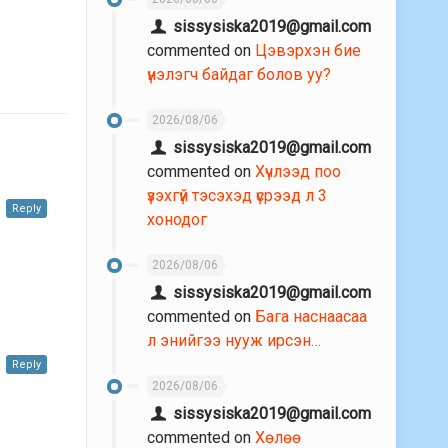
sissysiska2019@gmail.com
commented on
Цэвэрхэн бие
үнэлэгч байдаг болов уу?
2026/08/06
sissysiska2019@gmail.com
commented on
Хүчлээд поо
үзэхгүй тэсэхэд үсрээд л 3
Reply
хонодог
2026/08/06
sissysiska2019@gmail.com
commented on
Бага наснаасаа
л энийгээ нууж ирсэн…
Reply
2026/08/06
sissysiska2019@gmail.com
commented on
Хөлөө