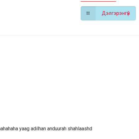
Дэлгэрэнгүй
 hahahaha yaag adilhan anduurah shahlaashd