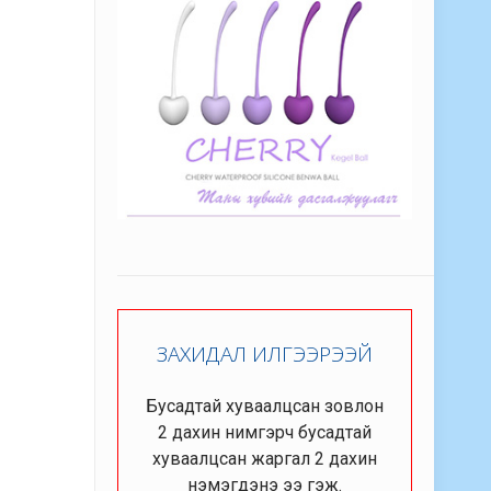
ЗАХИДАЛ ИЛГЭЭРЭЭЙ
Бусадтай хуваалцсан зовлон
2 дахин нимгэрч бусадтай
хуваалцсан жаргал 2 дахин
нэмэгдэнэ ээ гэж.