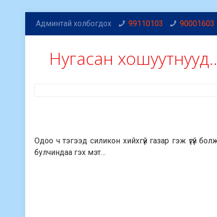
Админтай холбогдох
99110103
90001603
Нугасан хошуутнууд
Одоо ч тэгээд силикон хийхгүй газар гэж үгүй бол
булчиндаа гэх мэт…