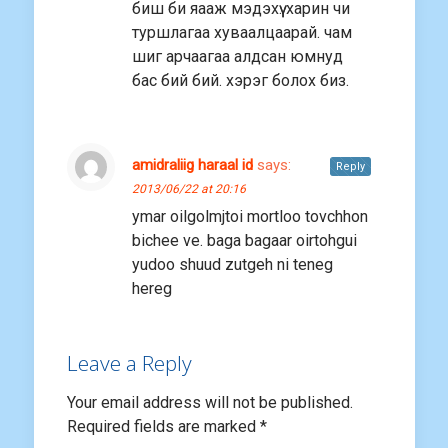
биш би яааж мэдэхүү. харин чи
туршлагаа хуваалцаарай. чам
шиг арчаагаа алдсан юмнуд
бас бий бий. хэрэг болох биз.
amidraliig haraal id
says:
Reply
2013/06/22 at 20:16
ymar oilgolmjtoi mortloo tovchhon
bichee ve. baga bagaar oirtohgui
yudoo shuud zutgeh ni teneg
hereg
Leave a Reply
Your email address will not be published.
Required fields are marked
*