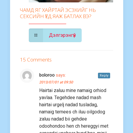
ЧАМД ЯГ ХАЙРТАЙ ЭСЭХИЙГ НЬ
СЕКСИЙН ҮЕД ЯАЖ БАТЛАХ ВЭ?
Дэлгэрэнгүй
15 Comments
boloroo
says:
Reply
2013/07/01 at 09:50
Hairtai zaluu mine namaig orhiod
yavlaa. Tegehdee nadad mash
hairtai urgelj nadad tusladag,
namaig ternees ch iluu oilgodog
zaluu nadad bii gehdee
odoohondoo hen ch hereggyi met