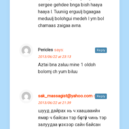
sergee gehdee bnga bish haaya
haaya l. Tuuniig erguulj bgaagaa
meduulj bolohgui medeh l ym bol
chamaas zaigaa avna.
Pericles
says:
Reply
2013/06/22 at 23:13
Aztai bna zaluu mine 1 oldoh
bolomj ch yum biluu
sak_massagist@yahoo.com
says:
Reply
2013/06/22 at 21:39
шууд дайрах нь ч хаашааийн
ямар ч байсан тэр бүсгүй чинь тэр
залуудаа үнэхээр сайн байсан