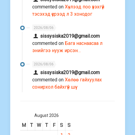
commented on
Хүчлээд поо үзэхгүй
тэсэхэд үсрээд л 3 хонодог
2026/08/06
sissysiska2019@gmail.com
commented on
Бага наснаасаа л
энийгээ нууж ирсэн…
2026/08/06
sissysiska2019@gmail.com
commented on
Хөлөө гайхуулах
сонирхол байхгүй шүү
August 2026
M
T
W
T
F
S
S