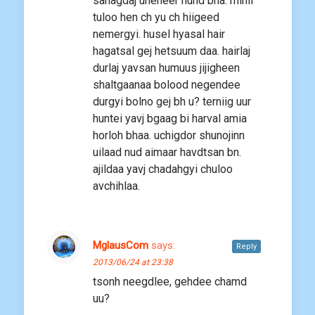
sanagdaj uneheer hund bna. minii
tuloo hen ch yu ch hiigeed
nemergyi. husel hyasal hair
hagatsal gej hetsuum daa. hairlaj
durlaj yavsan humuus jijigheen
shaltgaanaa bolood negendee
durgyi bolno gej bh u? terniig uur
huntei yavj bgaag bi harval amia
horloh bhaa. uchigdor shunojinn
uilaad nud aimaar havdtsan bn.
ajildaa yavj chadahgyi chuloo
avchihlaa.
MglausCom
says:
Reply
2013/06/24 at 23:38
tsonh neegdlee, gehdee chamd
uu?