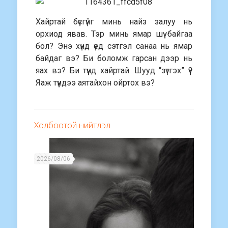
Хайртай бүсгүйг минь найз залуу нь
орхиод явав. Тэр минь ямар шүү байгаа
бол? Энэ хүнд үед сэтгэл санаа нь ямар
байдаг вэ? Би боломж гарсан дээр нь
яах вэ? Би түүнд хайртай. Шууд “зүтгэх” үү?
Яаж түүндээ аятайхон ойртох вэ?
Холбоотой нийтлэл
2026/08/06