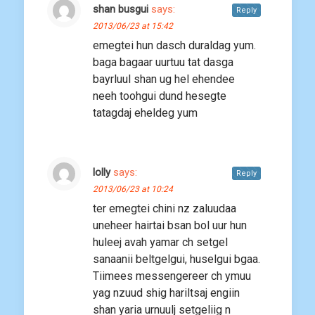
shan busgui
says:
Reply
2013/06/23 at 15:42
emegtei hun dasch duraldag yum.
baga bagaar uurtuu tat dasga
bayrluul shan ug hel ehendee
neeh toohgui dund hesegte
tatagdaj eheldeg yum
lolly
says:
Reply
2013/06/23 at 10:24
ter emegtei chini nz zaluudaa
uneheer hairtai bsan bol uur hun
huleej avah yamar ch setgel
sanaanii beltgelgui, huselgui bgaa.
Tiimees messengereer ch ymuu
yag nzuud shig hariltsaj engiin
shan yaria urnuulj setgeliig n