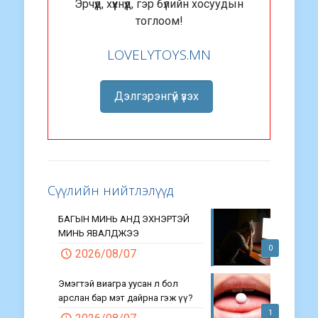
Эрчүүд, хүүхнүүд, гэр бүлийн хосуудын
тоглоом!
LOVELYTOYS.MN
Дэлгэрэнгүй үзэх
Сүүлийн нийтлэлүүд
БАГЫН МИНЬ АНД ЭХНЭРТЭЙ
МИНЬ ЯВАЛДЖЭЭ
0
2026/08/07
Эмэгтэй виагра уусан л бол
арслан бар мэт дайрна гэж үү?
1