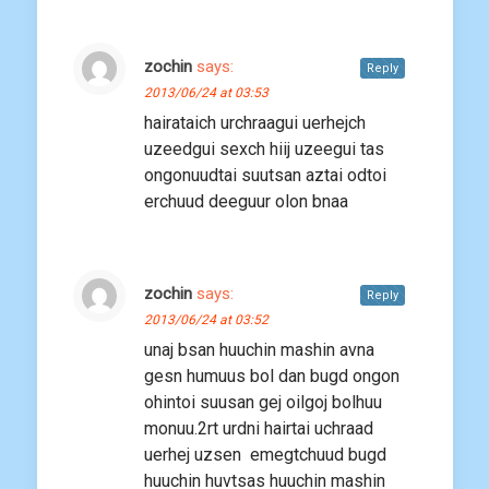
zochin
says:
Reply
2013/06/24 at 03:53
hairataich urchraagui uerhejch
uzeedgui sexch hiij uzeegui tas
ongonuudtai suutsan aztai odtoi
erchuud deeguur olon bnaa
zochin
says:
Reply
2013/06/24 at 03:52
unaj bsan huuchin mashin avna
gesn humuus bol dan bugd ongon
ohintoi suusan gej oilgoj bolhuu
monuu.2rt urdni hairtai uchraad
uerhej uzsen emegtchuud bugd
huuchin huvtsas huuchin mashin