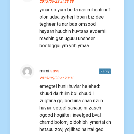
2013/06/23 at 23:38
ymar so yum be ta nariin ihenh ni 1
olon udaa uyrhej l bsan biz dee
tegheer ta nar bas omsood
haysan huuchin huvtsas evderhii
mashin gsn uguuu uneheer
bodloggui ym yrih ymaa
mimi
says:
Reply
2013/06/23 at 23:31
emegtei hunii huviar helehed:
shuud dairhiim bol shuud l
zugtana gej bodjiina shan nziin
huviar setgel sanaag ni zasch
ogood hogjiltei, ineelged bval
chamd bolomj oldoh bh. ymartai ch
hetsuu zovj ydjiihad hairtai ged