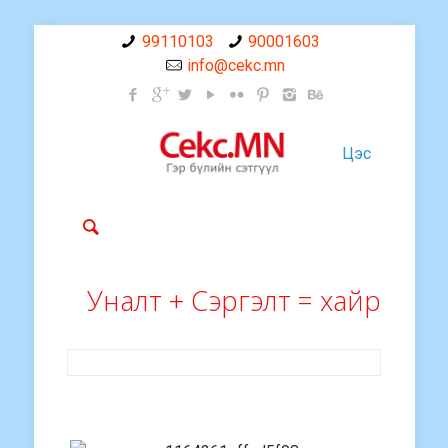
99110103
90001603
info@cekc.mn
Цэс
Уналт + Сэргэлт = хайр