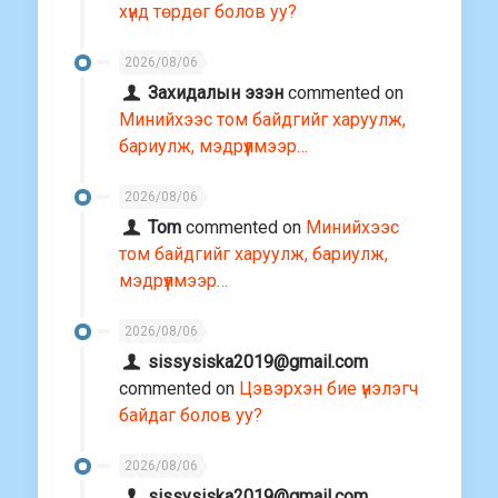
хүнд төрдөг болов уу?
2026/08/06
Захидалын эзэн
commented on
Минийхээс том байдгийг харуулж,
бариулж, мэдрүүлмээр…
2026/08/06
Tom
commented on
Минийхээс
том байдгийг харуулж, бариулж,
мэдрүүлмээр…
2026/08/06
sissysiska2019@gmail.com
commented on
Цэвэрхэн бие үнэлэгч
байдаг болов уу?
2026/08/06
sissysiska2019@gmail.com