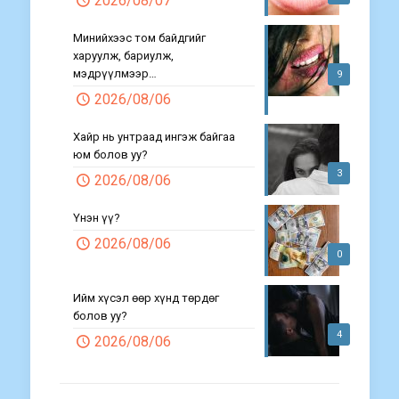
2026/08/07
Минийхээс том байдгийг
харуулж, бариулж,
мэдрүүлмээр…
9
2026/08/06
Хайр нь унтраад ингэж байгаа
юм болов уу?
3
2026/08/06
Үнэн үү?
2026/08/06
0
Ийм хүсэл өөр хүнд төрдөг
болов уу?
4
2026/08/06