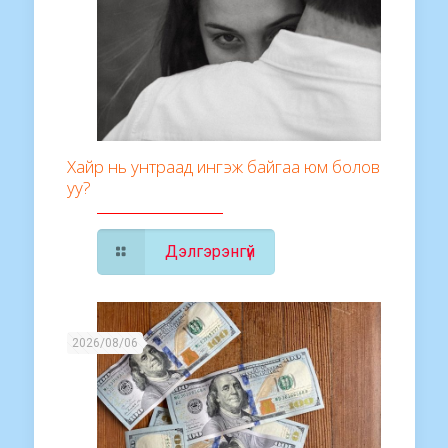
Хайр нь унтраад ингэж байгаа юм болов
уу?
Дэлгэрэнгүй
2026/08/06