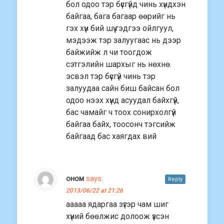
бол одоо тэр бүсгүйд чинь хүндхэн
байгаа, бага багаар өөрийг нь
гэх хүн бий шүү гэдгээ ойлгуул,
мэдээж тэр залуугаас нь дээр
байжийж л чи тоогдож
сэтгэлийн шархыг нь нөхнө.
эсвэл тэр бүсгүй чинь тэр
залуудаа сайн биш байсан бол
одоо нээх хүнд асуудал байхгүй,
бас чамайг ч тоох сонирхолгүй
байгаа байх, тоосонч тэгсийж
байгаад бас хаягдах вий
оном
says:
Reply
2013/06/22 at 21:26
ааааа ядаргаа зүгэр чам шиг
хүний бөөлжис долоож үзсэн