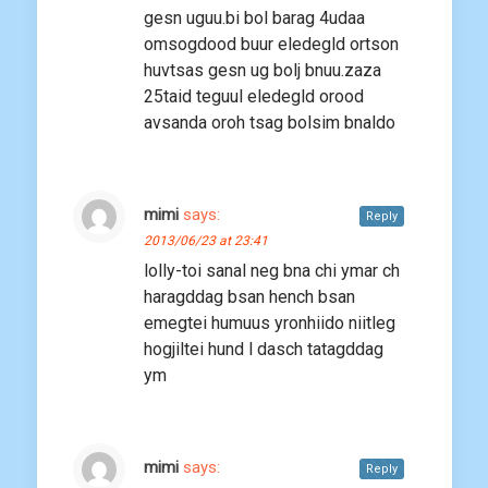
gesn uguu.bi bol barag 4udaa
omsogdood buur eledegld ortson
huvtsas gesn ug bolj bnuu.zaza
25taid teguul eledegld orood
avsanda oroh tsag bolsim bnaldo
mimi
says:
Reply
2013/06/23 at 23:41
lolly-toi sanal neg bna chi ymar ch
haragddag bsan hench bsan
emegtei humuus yronhiido niitleg
hogjiltei hund l dasch tatagddag
ym
mimi
says:
Reply