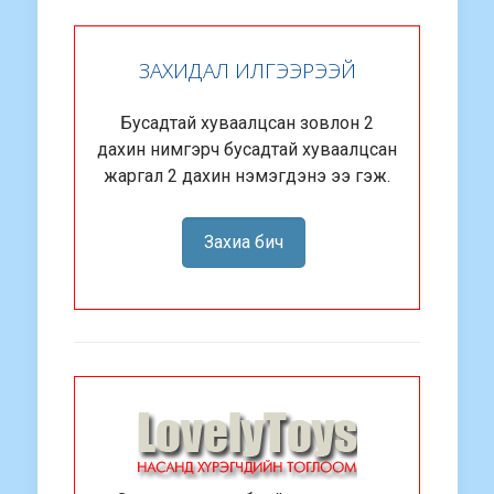
ЗАХИДАЛ ИЛГЭЭРЭЭЙ
Бусадтай хуваалцсан зовлон 2
дахин нимгэрч бусадтай хуваалцсан
жаргал 2 дахин нэмэгдэнэ ээ гэж.
Захиа бич