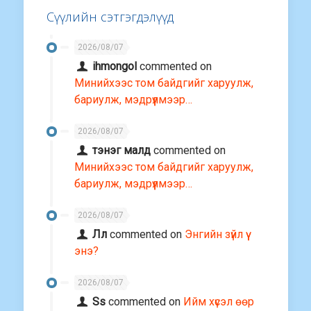
Сүүлийн сэтгэгдэлүүд
2026/08/07
ihmongol
commented on
Минийхээс том байдгийг харуулж,
бариулж, мэдрүүлмээр…
2026/08/07
тэнэг малд
commented on
Минийхээс том байдгийг харуулж,
бариулж, мэдрүүлмээр…
2026/08/07
Лл
commented on
Энгийн зүйл үү
энэ?
2026/08/07
Ss
commented on
Ийм хүсэл өөр