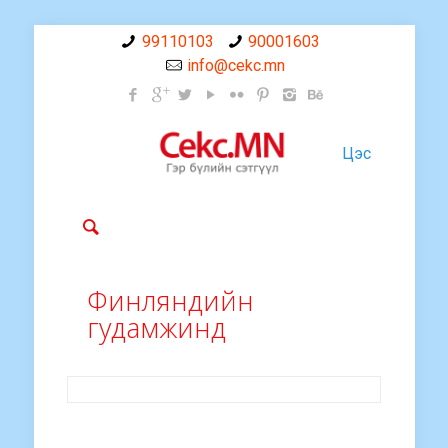
99110103
90001603
info@cekc.mn
Цэс
Финляндийн
гудамжинд