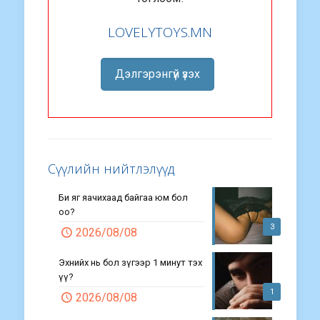
LOVELYTOYS.MN
Дэлгэрэнгүй үзэх
Сүүлийн нийтлэлүүд
Би яг яачихаад байгаа юм бол
оо?
3
2026/08/08
Эхнийх нь бол зүгээр 1 минут тэх
үү?
1
2026/08/08