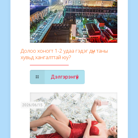
Долоо хоногт 1-2 удаа гэдэг дүн таны
хувьд хангалттай юу?
Дэлгэрэнгүй
2026/06/15