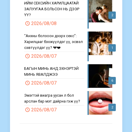
ИЙМ СЕКСИЙН ХАРИЛЦААТАЙ
ЗАЛУУГАА БОЛЬСОН НЬ ДЭЭР
ҮҮ?
2
2026/08/08
“Анхны болзоон дээрх секс”:
Харилцааг бэхжүүлдэг үү, эсвэл
сэвтүүлдэг үү? 💔❤️
1
2026/08/07
БАГЫН МИНЬ АНД ЭХНЭРТЭЙ
МИНЬ ЯВАЛДЖЭЭ
6
2026/08/07
Эмэгтэй виагра уусан л бол
арслан бар мэт дайрна гэж үү?
2
2026/08/07