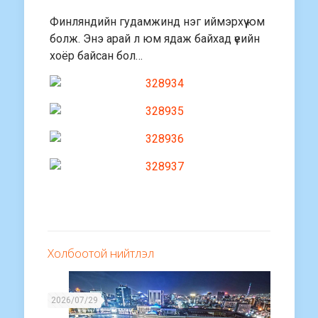
Финляндийн гудамжинд нэг иймэрхүү юм
болж. Энэ арай л юм ядаж байхад үеийн
хоёр байсан бол…
Холбоотой нийтлэл
2026/07/29