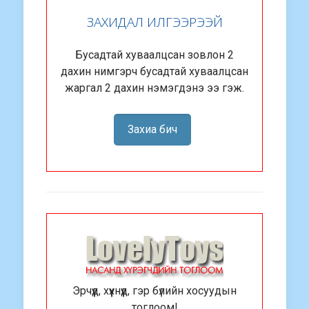
ЗАХИДАЛ ИЛГЭЭРЭЭЙ
Бусадтай хуваалцсан зовлон 2
дахин нимгэрч бусадтай хуваалцсан
жаргал 2 дахин нэмэгдэнэ ээ гэж.
Захиа бич
Эрчүүд, хүүхнүүд, гэр бүлийн хосуудын
тоглоом!