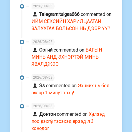
2026/08/08
Telegram:tulgaa666
commented on
ИЙМ СЕКСИЙН ХАРИЛЦААТАЙ
ЗАЛУУГАА БОЛЬСОН НЬ ДЭЭР ҮҮ?
2026/08/08
Оогий
commented on
БАГЫН
МИНЬ АНД ЭХНЭРТЭЙ МИНЬ
ЯВАЛДЖЭЭ
2026/08/08
Ss
commented on
Эхнийх нь бол
зүгээр 1 минут тэх үү?
2026/08/08
Донтон
commented on
Хүчлээд
поо үзэхгүй тэсэхэд үсрээд л 3
хонодог