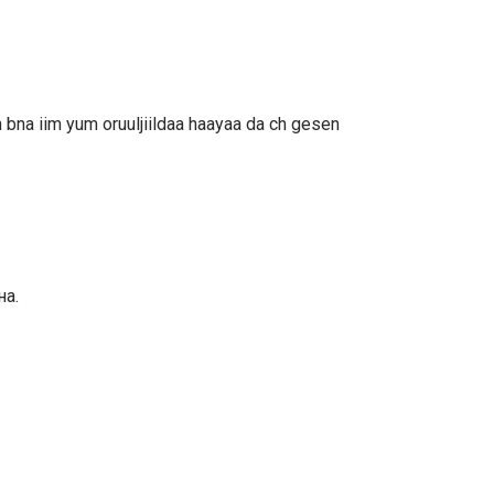
in bna iim yum oruuljiildaa haayaa da ch gesen
на.