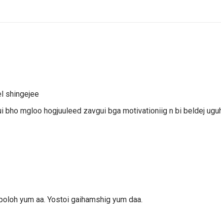
el shingejee
i bho mgloo hogjuuleed zavgui bga motivationiig n bi beldej ugu
 boloh yum aa. Yostoi gaihamshig yum daa.