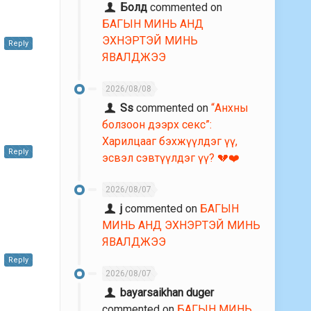
Болд
commented on
БАГЫН МИНЬ АНД
ЭХНЭРТЭЙ МИНЬ
Reply
ЯВАЛДЖЭЭ
2026/08/08
Ss
commented on
“Анхны
болзоон дээрх секс”:
Харилцааг бэхжүүлдэг үү,
Reply
эсвэл сэвтүүлдэг үү? 💔❤️
2026/08/07
j
commented on
БАГЫН
МИНЬ АНД ЭХНЭРТЭЙ МИНЬ
ЯВАЛДЖЭЭ
Reply
2026/08/07
bayarsaikhan duger
commented on
БАГЫН МИНЬ