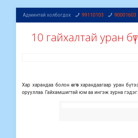
Админтай холбогдох
99110103
90001603
10 гайхалтай уран бү
Хар харандаа болон өнгөт харандаагаар уран бүт
орууллаа. Гайхамшигтай юм аа ингэж зурна гэдэг