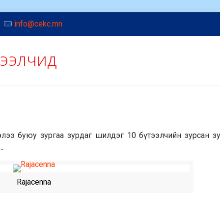
info@cekc.mn
тээлчид
ээлээ буюу зургаа зурдаг шилдэг 10 бүтээлчийн зурсан з
…
Rajacenna