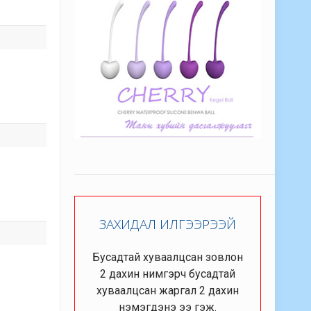
ЗАХИДАЛ ИЛГЭЭРЭЭЙ
Бусадтай хуваалцсан зовлон
2 дахин нимгэрч бусадтай
хуваалцсан жаргал 2 дахин
нэмэгдэнэ ээ гэж.