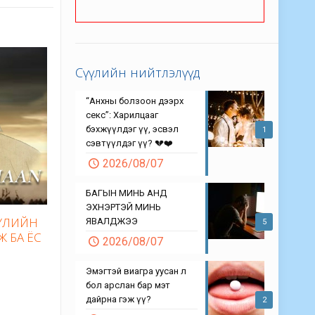
Сүүлийн нийтлэлүүд
“Анхны болзоон дээрх
секс”: Харилцааг
бэхжүүлдэг үү, эсвэл
1
сэвтүүлдэг үү? 💔❤️
2026/08/07
БАГЫН МИНЬ АНД
ЭХНЭРТЭЙ МИНЬ
БҮЛИЙН
ЯВАЛДЖЭЭ
5
Ж БА ЁС
2026/08/07
Эмэгтэй виагра уусан л
бол арслан бар мэт
дайрна гэж үү?
2