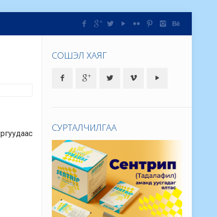
СОШЭЛ ХАЯГ
СУРТАЛЧИЛГАА
ургуудаас