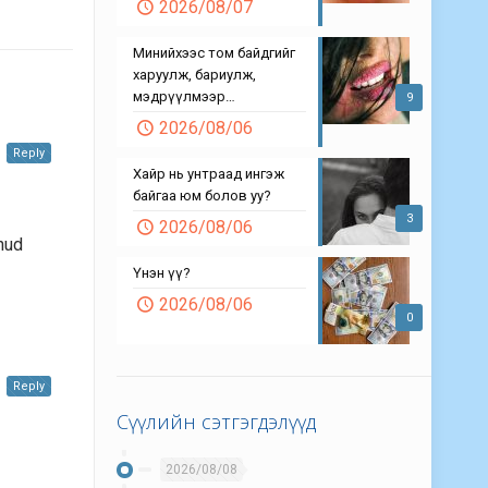
2026/08/07
Минийхээс том байдгийг
харуулж, бариулж,
мэдрүүлмээр…
9
2026/08/06
Reply
Хайр нь унтраад ингэж
байгаа юм болов уу?
3
2026/08/06
hud
Үнэн үү?
2026/08/06
0
Reply
Сүүлийн сэтгэгдэлүүд
2026/08/08