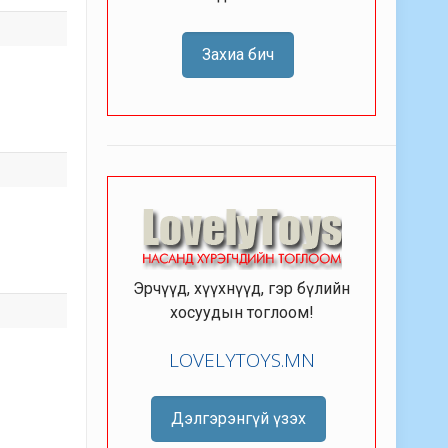
Захиа бич
Эрчүүд, хүүхнүүд, гэр бүлийн
хосуудын тоглоом!
LOVELYTOYS.MN
Дэлгэрэнгүй үзэх