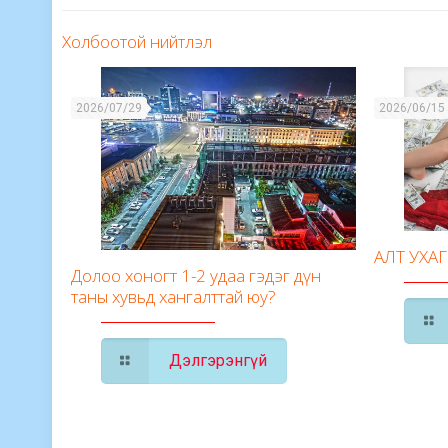
Холбоотой нийтлэл
2026/07/29
2026/06/15
АЛТ УХА
Долоо хоногт 1-2 удаа гэдэг дүн
таны хувьд хангалттай юу?
Дэлгэрэнгүй