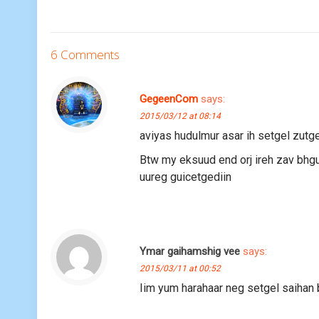
6 Comments
GegeenCom
says:
2015/03/12 at 08:14
aviyas hudulmur asar ih setgel zutg
Btw my eksuud end orj ireh zav bhgu
uureg guicetgediin
Ymar gaihamshig vee
says:
2015/03/11 at 00:52
Iim yum harahaar neg setgel saihan