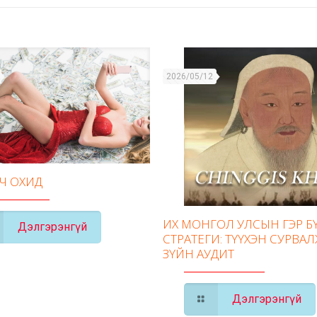
2026/05/12
ГЧ ОХИД
ИХ МОНГОЛ УЛСЫН ГЭР 
Дэлгэрэнгүй
СТРАТЕГИ: ТҮҮХЭН СУРВАЛ
ЗҮЙН АУДИТ
Дэлгэрэнгүй