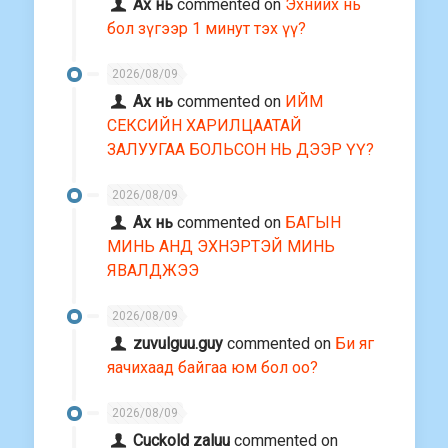
Ах нь
commented on
Эхнийх нь
бол зүгээр 1 минут тэх үү?
2026/08/09
Ах нь
commented on
ИЙМ
СЕКСИЙН ХАРИЛЦААТАЙ
ЗАЛУУГАА БОЛЬСОН НЬ ДЭЭР ҮҮ?
2026/08/09
Ах нь
commented on
БАГЫН
МИНЬ АНД ЭХНЭРТЭЙ МИНЬ
ЯВАЛДЖЭЭ
2026/08/09
zuvulguu.guy
commented on
Би яг
яачихаад байгаа юм бол оо?
2026/08/09
Cuckold zaluu
commented on