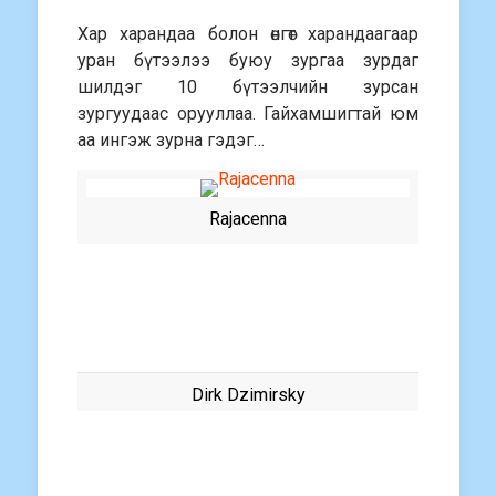
Хар харандаа болон өнгөт харандаагаар
уран бүтээлээ буюу зургаа зурдаг
шилдэг 10 бүтээлчийн зурсан
зургуудаас орууллаа. Гайхамшигтай юм
аа ингэж зурна гэдэг…
Rajacenna
Dirk Dzimirsky