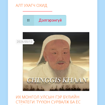
АЛТ УХАГЧ ОХИД
Дэлгэрэнгүй
2026/05/12
ИХ МОНГОЛ УЛСЫН ГЭР БҮЛИЙН
СТРАТЕГИ: ТҮҮХЭН СУРВАЛЖ БА ЁС