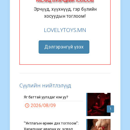
Эрчүүд, хүүхнүүд, гэр бүлийн
хосуудын тоглоом!
LOVELYTOYS.MN
Дэлгэрэнгүй үзэх
Сүүлийн нийтлэлүүд
Яг баттай уулздаг юм уу?
2026/08/09
1
“Унтлагын өрөөн дэх тоглоом”:
Харилцааг аварна уу, эсвэл