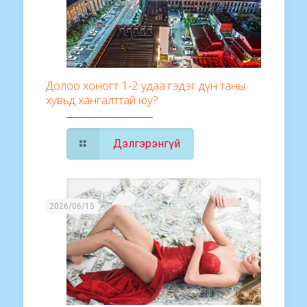
Долоо хоногт 1-2 удаа гэдэг дүн таны
хувьд хангалттай юу?
Дэлгэрэнгүй
2026/06/15