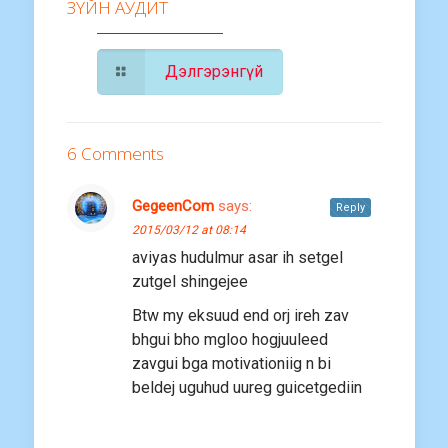
ЗҮЙН АУДИТ
Дэлгэрэнгүй
6 Comments
GegeenCom
says:
Reply
2015/03/12 at 08:14
aviyas hudulmur asar ih setgel
zutgel shingejee
Btw my eksuud end orj ireh zav
bhgui bho mgloo hogjuuleed
zavgui bga motivationiig n bi
beldej uguhud uureg guicetgediin