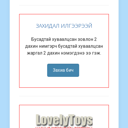
ЗАХИДАЛ ИЛГЭЭРЭЭЙ
Бусадтай хуваалцсан зовлон 2
дахин нимгэрч бусадтай хуваалцсан
жаргал 2 дахин нэмэгдэнэ ээ гэж.
Захиа бич