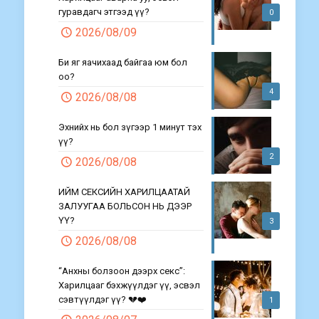
гуравдагч этгээд үү?
0
2026/08/09
Би яг яачихаад байгаа юм бол
оо?
4
2026/08/08
Эхнийх нь бол зүгээр 1 минут тэх
үү?
2
2026/08/08
ИЙМ СЕКСИЙН ХАРИЛЦААТАЙ
ЗАЛУУГАА БОЛЬСОН НЬ ДЭЭР
ҮҮ?
3
2026/08/08
“Анхны болзоон дээрх секс”:
Харилцааг бэхжүүлдэг үү, эсвэл
сэвтүүлдэг үү? 💔❤️
1