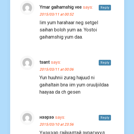
Ymar gaihamshig vee
says:
Reply
2015/03/11 at 00:52
Iim yum harahaar neg setgel
saihan boloh yum aa. Yostoi
gaihamshig yum daa.
tsant
says:
Reply
2015/03/11 at 00:06
Yun huuhnii zurag hajuud ni
gaihaltain bna iim yum oruuljiildaa
haayaa da ch gesen
нээрээ
says:
Reply
2015/03/10 at 23:56
Үнэхээр гайхалтай зурагнууд