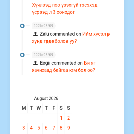
Хүчлээд поо үзэхгүй тэсэхэд
үсрээд л 3 хонодог
2026/08/09
Zalu
commented on
Ийм хүсэл өөр
хүнд төрдөг болов уу?
2026/08/09
Eegii
commented on
Би яг
яачихаад байгаа юм бол оо?
August 2026
M
T
W
T
F
S
S
1
2
3
4
5
6
7
8
9