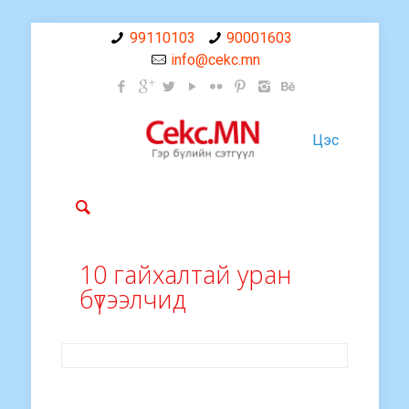
99110103
90001603
info@cekc.mn
Цэс
10 гайхалтай уран
бүтээлчид