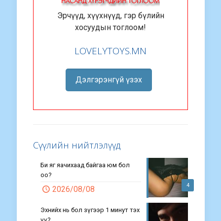
Эрчүүд, хүүхнүүд, гэр бүлийн
хосуудын тоглоом!
LOVELYTOYS.MN
Дэлгэрэнгүй үзэх
Сүүлийн нийтлэлүүд
Би яг яачихаад байгаа юм бол
оо?
4
2026/08/08
Эхнийх нь бол зүгээр 1 минут тэх
үү?