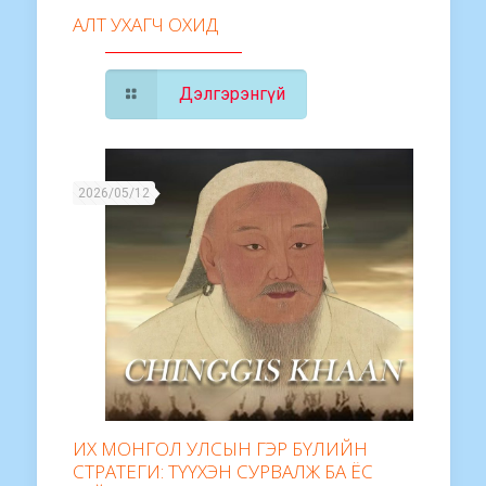
АЛТ УХАГЧ ОХИД
Дэлгэрэнгүй
2026/05/12
ИХ МОНГОЛ УЛСЫН ГЭР БҮЛИЙН
СТРАТЕГИ: ТҮҮХЭН СУРВАЛЖ БА ЁС