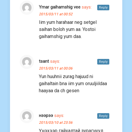
Ymar gaihamshig vee
says:
Reply
2015/03/11 at 00:52
Iim yum harahaar neg setgel
saihan boloh yum aa. Yostoi
gaihamshig yum daa.
tsant
says:
Reply
2015/03/11 at 00:06
Yun huuhnii zurag hajuud ni
gaihaltain bna iim yum oruuljiildaa
haayaa da ch gesen
нээрээ
says:
Reply
2015/03/10 at 23:56
Үнэхээр гайхалтай зурагнууд