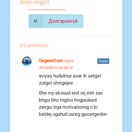
ЗҮЙН АУДИТ
Дэлгэрэнгүй
6 Comments
GegeenCom
says:
Reply
2015/03/12 at 08:14
aviyas hudulmur asar ih setgel
zutgel shingejee
Btw my eksuud end orj ireh zav
bhgui bho mgloo hogjuuleed
zavgui bga motivationiig n bi
beldej uguhud uureg guicetgediin