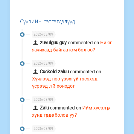
Сүүлийн сэтгэгдэлүүд
2026/08/09
zuvulguu.guy
commented on
Би яг
яачихаад байгаа юм бол оо?
2026/08/09
Cuckold zaluu
commented on
Хүчлээд поо үзэхгүй тэсэхэд
үсрээд л 3 хонодог
2026/08/09
Zalu
commented on
Ийм хүсэл өөр
хүнд төрдөг болов уу?
2026/08/09