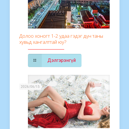
Долоо хоногт 1-2 удаа гэдэг дүн таны
хувьд хангалттай юу?
Дэлгэрэнгүй
2026/06/15