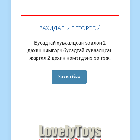
ЗАХИДАЛ ИЛГЭЭРЭЭЙ
Бусадтай хуваалцсан зовлон 2
дахин нимгэрч бусадтай хуваалцсан
жаргал 2 дахин нэмэгдэнэ ээ гэж.
Захиа бич