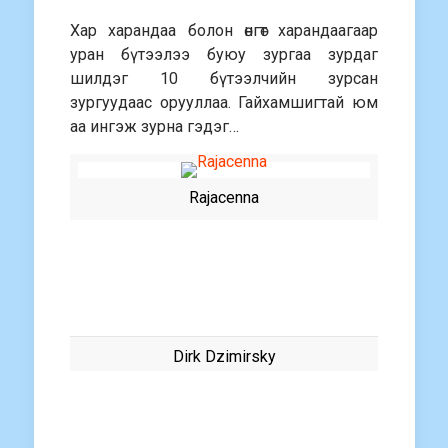
Хар харандаа болон өнгөт харандаагаар
уран бүтээлээ буюу зургаа зурдаг
шилдэг 10 бүтээлчийн зурсан
зургуудаас орууллаа. Гайхамшигтай юм
аа ингэж зурна гэдэг…
Rajacenna
Dirk Dzimirsky