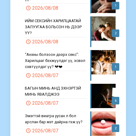
1
2026/08/08
ИЙМ СЕКСИЙН ХАРИЛЦААТАЙ
ЗАЛУУГАА БОЛЬСОН НЬ ДЭЭР
ҮҮ?
2
2026/08/08
“Анхны болзоон дээрх секс”:
Харилцааг бэхжүүлдэг үү, эсвэл
сэвтүүлдэг үү? 💔❤️
1
2026/08/07
БАГЫН МИНЬ АНД ЭХНЭРТЭЙ
МИНЬ ЯВАЛДЖЭЭ
6
2026/08/07
Эмэгтэй виагра уусан л бол
арслан бар мэт дайрна гэж үү?
2
2026/08/07