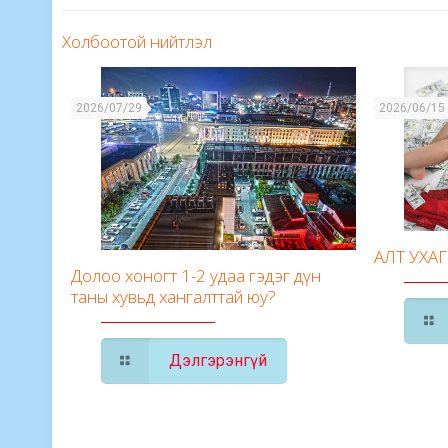
Холбоотой нийтлэл
2026/07/29
2026/06/15
АЛТ УХА
Долоо хоногт 1-2 удаа гэдэг дүн
таны хувьд хангалттай юу?
Дэлгэрэнгүй