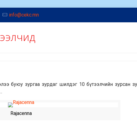
info@cekc.mn
тээлчид
ээлээ буюу зургаа зурдаг шилдэг 10 бүтээлчийн зурсан з
…
Rajacenna