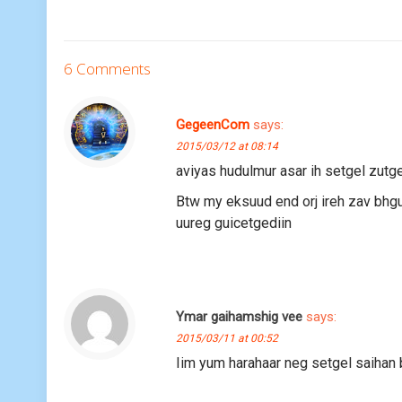
6 Comments
GegeenCom
says:
2015/03/12 at 08:14
aviyas hudulmur asar ih setgel zutg
Btw my eksuud end orj ireh zav bhgu
uureg guicetgediin
Ymar gaihamshig vee
says:
2015/03/11 at 00:52
Iim yum harahaar neg setgel saihan