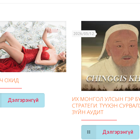
2026/05/12
ГЧ ОХИД
ИХ МОНГОЛ УЛСЫН ГЭР 
Дэлгэрэнгүй
СТРАТЕГИ: ТҮҮХЭН СУРВАЛ
ЗҮЙН АУДИТ
Дэлгэрэнгүй