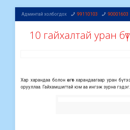
Админтай холбогдох
99110103
90001603
10 гайхалтай уран бү
Хар харандаа болон өнгөт харандаагаар уран бүт
орууллаа. Гайхамшигтай юм аа ингэж зурна гэдэг