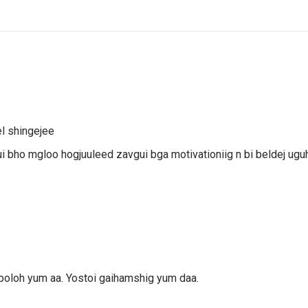
el shingejee
i bho mgloo hogjuuleed zavgui bga motivationiig n bi beldej ugu
 boloh yum aa. Yostoi gaihamshig yum daa.