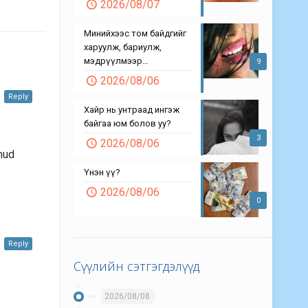
2026/08/07
Минийхээс том байдгийг
харуулж, бариулж,
мэдрүүлмээр…
9
2026/08/06
Reply
Хайр нь унтраад ингэж
байгаа юм болов уу?
3
2026/08/06
hud
Үнэн үү?
2026/08/06
0
Reply
Сүүлийн сэтгэгдэлүүд
2026/08/08