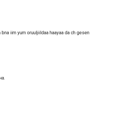
in bna iim yum oruuljiildaa haayaa da ch gesen
на.