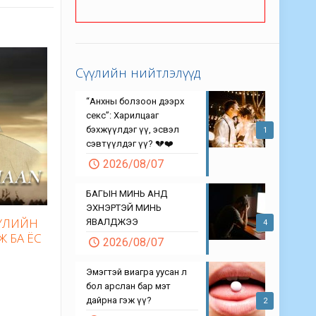
Сүүлийн нийтлэлүүд
“Анхны болзоон дээрх
секс”: Харилцааг
бэхжүүлдэг үү, эсвэл
1
сэвтүүлдэг үү? 💔❤️
2026/08/07
БАГЫН МИНЬ АНД
ЭХНЭРТЭЙ МИНЬ
БҮЛИЙН
ЯВАЛДЖЭЭ
4
Ж БА ЁС
2026/08/07
Эмэгтэй виагра уусан л
бол арслан бар мэт
дайрна гэж үү?
2