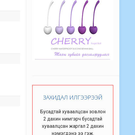
ЗАХИДАЛ ИЛГЭЭРЭЭЙ
Бусадтай хуваалцсан зовлон
2 дахин нимгэрч бусадтай
хуваалцсан жаргал 2 дахин
нэмэгдэнэ ээ гэж.