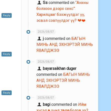
Ss
commented on
“Анхны
болзоон дээрх секс”:
Харилцааг бэхжүүлдэг үү,
Reply
эсвэл сэвтүүлдэг үү? 💔❤️
2026/08/07
j
commented on
БАГЫН
МИНЬ АНД ЭХНЭРТЭЙ МИНЬ
ЯВАЛДЖЭЭ
Reply
2026/08/07
bayarsaikhan duger
commented on
БАГЫН МИНЬ
АНД ЭХНЭРТЭЙ МИНЬ
ЯВАЛДЖЭЭ
Reply
2026/08/07
bagi
commented on
Ийм
хүсэл өөр хүнд төрдөг болов уу?