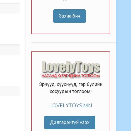
Захиа бич
Эрчүүд, хүүхнүүд, гэр бүлийн
хосуудын тоглоом!
LOVELYTOYS.MN
Дэлгэрэнгүй үзэх