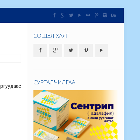
СОШЭЛ ХАЯГ
СУРТАЛЧИЛГАА
ургуудаас