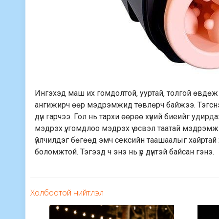
Ингэхэд маш их гомдолтой, ууртай, толгой өвдөж б
ангижирч өөр мэдрэмжид төвлөрч байжээ. Тэгснээр
дүн гарчээ. Гол нь тархи өөрөө хүний биеийг удир
мэдрэх үү, гомдлоо мэдрэх үү эсвэл таатай мэдрэмж
үйлчилдэг бөгөөд эмч сексийн таашаалыг хайртай
боломжтой. Тэгээд ч энэ нь үр дүнтэй байсан гэнэ.
Холбоотой нийтлэл