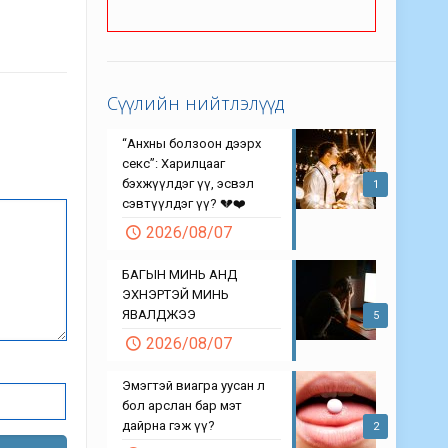
Сүүлийн нийтлэлүүд
“Анхны болзоон дээрх
секс”: Харилцааг
бэхжүүлдэг үү, эсвэл
1
сэвтүүлдэг үү? 💔❤️
2026/08/07
БАГЫН МИНЬ АНД
ЭХНЭРТЭЙ МИНЬ
ЯВАЛДЖЭЭ
5
2026/08/07
Эмэгтэй виагра уусан л
бол арслан бар мэт
дайрна гэж үү?
2