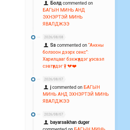
Болд
commented on
БАГЫН МИНЬ АНД
ЭХНЭРТЭЙ МИНЬ
ЯВАЛДЖЭЭ
2026/08/08
Ss
commented on
“Анхны
болзоон дээрх секс”:
Харилцааг бэхжүүлдэг үү, эсвэл
сэвтүүлдэг үү? 💔❤️
2026/08/07
j
commented on
БАГЫН
МИНЬ АНД ЭХНЭРТЭЙ МИНЬ
ЯВАЛДЖЭЭ
2026/08/07
bayarsaikhan duger
commented on
БАГЫН МИНЬ