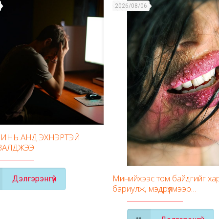
2026/08/06
ИНЬ АНД ЭХНЭРТЭЙ
ВАЛДЖЭЭ
Минийхээс том байдгийг ха
Дэлгэрэнгүй
бариулж, мэдрүүлмээр…