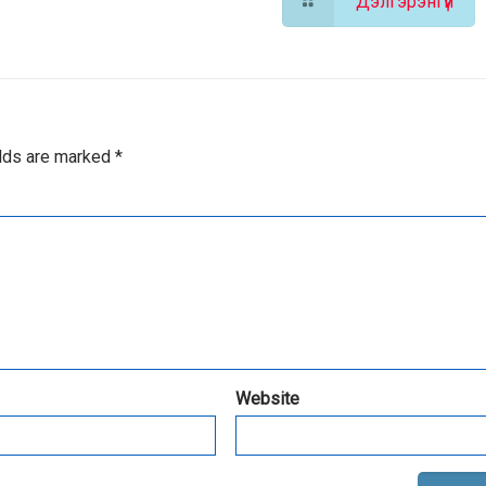
Дэлгэрэнгүй
elds are marked
*
Website