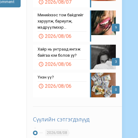
2026/08/07
Минийхээс том байдгийг
харуулж, бариулж,
мэдрүүлмээр…
9
2026/08/06
Хайр нь унтраад ингэж
байгаа юм болов уу?
3
2026/08/06
Үнэн үү?
2026/08/06
0
Сүүлийн сэтгэгдэлүүд
2026/08/08