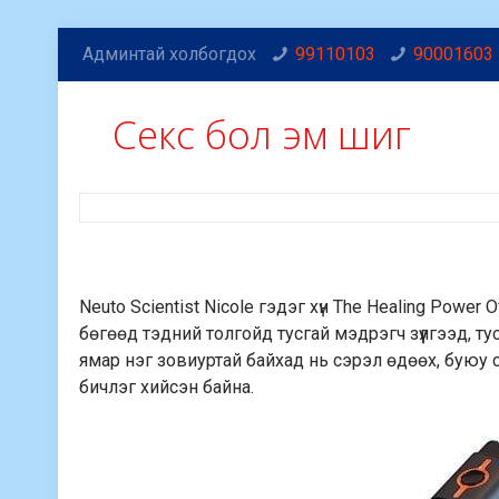
Админтай холбогдох
99110103
90001603
Cекс бол эм шиг
Neuto Scientist Nicole гэдэг хүн The Healing Power
бөгөөд тэдний толгойд тусгай мэдрэгч зүүлгээд, т
ямар нэг зовиуртай байхад нь сэрэл өдөөх, буюу с
бичлэг хийсэн байна.