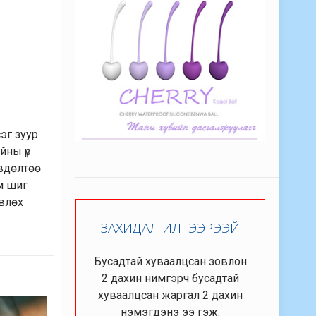
эг зуур
йны үр
Өвдөлтөө
эм шиг
өвлөх
ЗАХИДАЛ ИЛГЭЭРЭЭЙ
Бусадтай хуваалцсан зовлон
2 дахин нимгэрч бусадтай
хуваалцсан жаргал 2 дахин
нэмэгдэнэ ээ гэж.