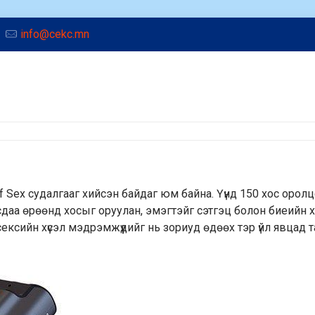
info@cekc.mn
 Of Sex судалгааг хийсэн байдаг юм байна. Үүнд 150 хос орол
усдаа өрөөнд хосыг оруулан, эмэгтэйг сэтгэц болон биеийн 
ексийн хүсэл мэдрэмжүүдийг нь зориуд өдөөх тэр үйл явцад 