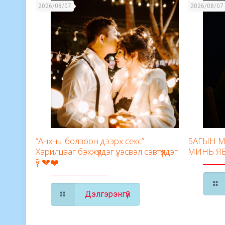
2026/08/07
2026/08/07
“Анхны болзоон дээрх секс”:
БАГЫН М
Харилцааг бэхжүүлдэг үү, эсвэл сэвтүүлдэг
МИНЬ Я
үү? 💔❤️
Дэлгэрэнгүй