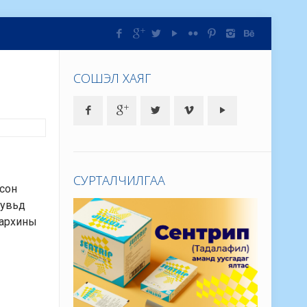
СОШЭЛ ХАЯГ
СУРТАЛЧИЛГАА
цсон
хувьд
тархины