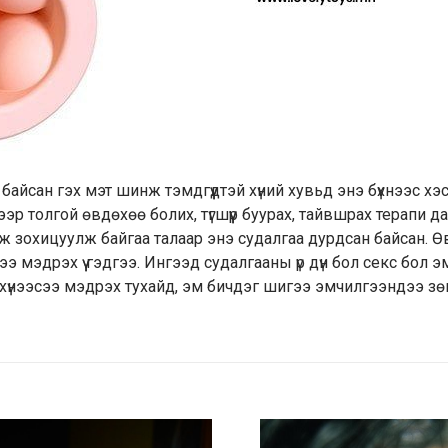
айсан гэх мэт шинж тэмдгүүдтэй хүний хувьд энэ бүхнээс хэс
 толгой өвдөхөө болих, түгшүүр буурах, тайвшрах терапи да
даж зохицуулж байгаа талаар энэ судалгаа дурдсан байсан. 
ээ мэдрэх үү гэдгээ. Ингээд судалгааны үр дүн бол секс бол 
 хүнээсээ мэдрэх тухайд, эм бичдэг шигээ эмчилгээндээ з