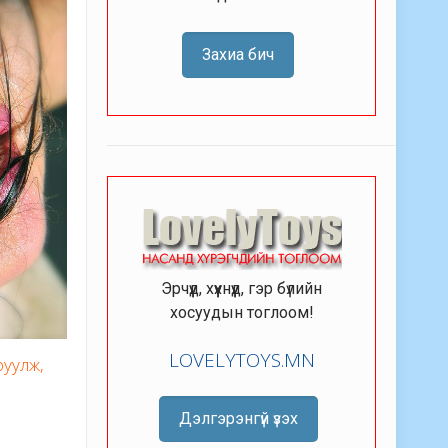
Захиа бич
Эрчүүд, хүүхнүүд, гэр бүлийн
хосуудын тоглоом!
LOVELYTOYS.MN
руулж,
Дэлгэрэнгүй үзэх