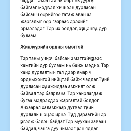
чаддаг. Эмэгтэй нь өөрт нь дургүй
байгааг мэдвэл хичнээн дурласан
байсан ч өөрийгөө татаж аван аз
жаргалыг өөр газраас эрэхийг
эрмэлздэг. Тэр их эелдэг, хүлцэнгүй, дур
булаам.
Жинлүүрийн ордны эмэгтэй
Тэр таны учирч байсан эмэгтэйчүүдээс
хамгийн дур булаам нь байж мэднэ. Тэр
хайр дурлалтын тал дээр ямар ч
ордныхонтой нийцтэй байж чаддаг.Түүний
дурласан хүн ажилдаа амжилт олж
байвал тэр баярлана. Тэр хайрлагдаж
бугаа мэдрэхдээ жаргалтай болдог.
Анхаарал халамжаар дутвал түүний
дурлалын эцэс ирнэ. Түүнд дараагийн эр
үргэлж бэлэн байдаг.Тэр муухай заваан
байдал, чанга дуу чимээг үзэн яддаг.