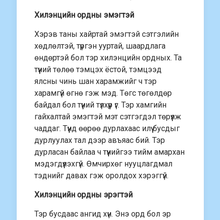
Хилэнцийн ордны эмэгтэй
Хэрэв таны хайртай эмэгтэй сэтгэлийн
хөдлөлтэй, түргэн ууртай, шаардлага
өндөртэй бол тэр хилэнцийн ордных. Та
түүний төлөө тэмцэх ёстой, тэмцээд
ялсны чинь шан харамжийг ч тэр
харамгүй өгнө гэж мэд. Төгс төгөлдөр
байдал бол түүний түлхүүр үг. Тэр хамгийн
гайхалтай эмэгтэй мэт сэтгэгдэл төрүүлж
чаддаг. Түүнд өөрөө дурлахаас илүү бусдыг
дурлуулах тал дээр авъяас бий. Тэр
дурласан байлаа ч түүнийгээ тийм амархан
мэдэгдүүлэхгүй. Өмчирхөг нууцлагдмал
тэднийг давах гэж оролдох хэрэггүй.
Хилэнцийн ордны эрэгтэй
Тэр бусдаас ангид хүн. Энэ орд бол эр