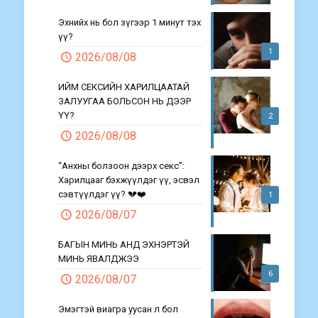
Эхнийх нь бол зүгээр 1 минут тэх
үү?
1
2026/08/08
ИЙМ СЕКСИЙН ХАРИЛЦААТАЙ
ЗАЛУУГАА БОЛЬСОН НЬ ДЭЭР
ҮҮ?
2
2026/08/08
“Анхны болзоон дээрх секс”:
Харилцааг бэхжүүлдэг үү, эсвэл
сэвтүүлдэг үү? 💔❤️
1
2026/08/07
БАГЫН МИНЬ АНД ЭХНЭРТЭЙ
МИНЬ ЯВАЛДЖЭЭ
6
2026/08/07
Эмэгтэй виагра уусан л бол