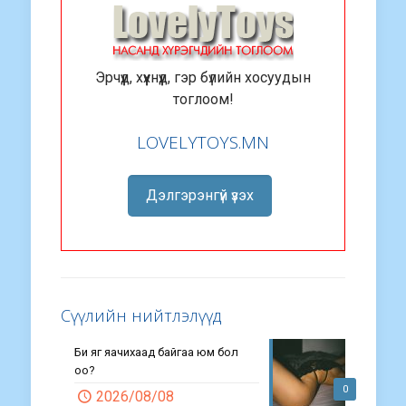
Эрчүүд, хүүхнүүд, гэр бүлийн хосуудын
тоглоом!
LOVELYTOYS.MN
Дэлгэрэнгүй үзэх
Сүүлийн нийтлэлүүд
Би яг яачихаад байгаа юм бол
оо?
0
2026/08/08