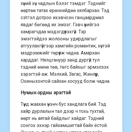
хүний хүч чадлын бэлэг тэмдэг. Тэднийг
өөртөө татах ерөнхийдөө хялбархан. Тэд
сэтгэл дотроо ихэвчоэн ганцаардмал
явдаг бөгөөд их эмзэг. Гэвч үүнийгээ
хамрагчдаа мэдэгдүүлэхгүй. Тэр
эмэгтэйдээ жолооны удирдлагыг
атгуулахгүйгээр хамгийн романтик, хүчтэй
мэдрэмжийг төрүүлж чадна. Амархан
харддаг. Нялцгануур занд дургүй тул
тэдний өмнө төв, төгс байхыг эрмэлзэх
хэрэгтэй аж. Мэлхий, Загас, Жинлүүр,
Охиныхонтой сайхан хосууд болж чадна.
Нумын ордны эрэгтэй
Түүнд жаахан үнэнч бус хандлага бий. Тэд
хайр дурлалын тал дээр ч тохь тухтай,
өөрт нь аятай байдлыг хайдаг. Тэдний
сонгох эхнэр гайхамшигтай байх ёстой.