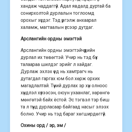
хандаж чаддаггүй. Адал явдалд дуртай ба
сонирхолтой дурлалын тоглоомд
орохыг хүсдэг. Тэд үргэлж анхаарал
халамж, магтаалын үгсээр дутдаг.
Арслангийн ордны эмэгтэй
Арслангийн ордны эмэгтэйчүүдийн
дурлал их төвөгтэй. Учир нь тэд бүх
талаараа шилдэг эрийг л хайдаг.
Дурлаж эхлэх үед нь хамтрагч нь
дутагдал гаргах юм бол хөрж орхих
магадлалтай. Түүний дурлах эр хүн олноос
хүндлэл хүлээсэн, оюун ухаанлаг, хөрөнгө
мөнгөтэй байх ёстой. Эс тэгвэл тэр биш
та л түүнд дурласаар байгаад насыг элээх
болно. Учир нь тэд бараг хөгширдөггүй.
Охины орд / эр, эм /