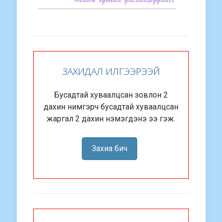
ЗАХИДАЛ ИЛГЭЭРЭЭЙ
Бусадтай хуваалцсан зовлон 2
дахин нимгэрч бусадтай хуваалцсан
жаргал 2 дахин нэмэгдэнэ ээ гэж.
Захиа бич