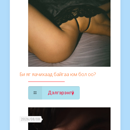
Би яг яачихаад байгаа юм бол оо?
Дэлгэрэнгүй
2026/08/08