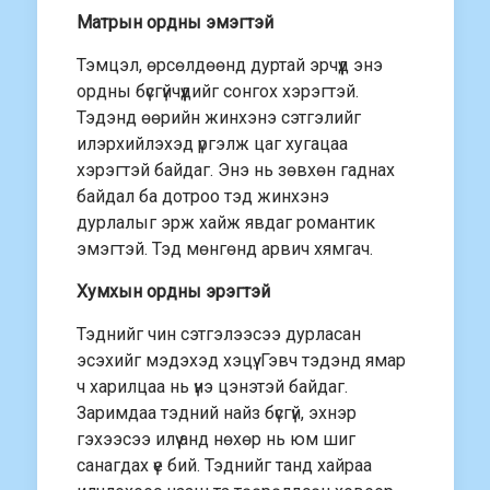
Матрын ордны эмэгтэй
Тэмцэл, өрсөлдөөнд дуртай эрчүүд энэ
ордны бүсгүйчүүдийг сонгох хэрэгтэй.
Тэдэнд өөрийн жинхэнэ сэтгэлийг
илэрхийлэхэд үргэлж цаг хугацаа
хэрэгтэй байдаг. Энэ нь зөвхөн гаднах
байдал ба дотроо тэд жинхэнэ
дурлалыг эрж хайж явдаг романтик
эмэгтэй. Тэд мөнгөнд арвич хямгач.
Хумхын ордны эрэгтэй
Тэднийг чин сэтгэлээсээ дурласан
эсэхийг мэдэхэд хэцүү. Гэвч тэдэнд ямар
ч харилцаа нь үнэ цэнэтэй байдаг.
Заримдаа тэдний найз бүсгүй, эхнэр
гэхээсээ илүү анд нөхөр нь юм шиг
санагдах үе бий. Тэднийг танд хайраа