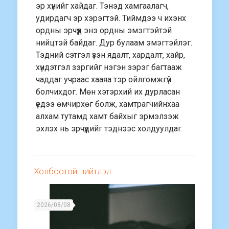
эр хүнийг хайдаг. Тэнэд хамгаалагч,
удирдагч эр хэрэгтэй. Тиймдээ ч ихэнх
ордны эрчүүд энэ ордны эмэгтэйтэй
нийцтэй байдаг. Дур булаам эмэгтэйлэг.
Тэдний сэтгэл үзэн ядалт, хардалт, хайр,
хүндэтгэл зэргийг нэгэн зэрэг багтааж
чаддаг учраас хааяа тэр ойлгомжгүй
болчихдог. Мөн хэтэрхий их дурласан
үедээ өмчирхөг болж, хамтрагчийнхаа
алхам тутамд хамт байхыг эрмэлзэж
эхлэх нь эрчүүдийг тэднээс холдуулдаг.
Холбоотой нийтлэл
2026/08/08