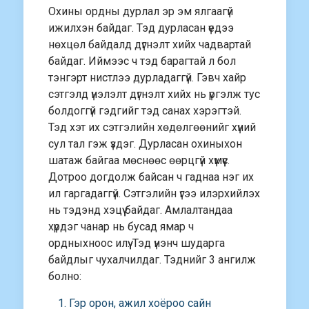
Охины ордны дурлал эр эм ялгаагүй
ижилхэн байдаг. Тэд дурласан үедээ
нөхцөл байдалд дүгнэлт хийх чадвартай
байдаг. Иймээс ч тэд барагтай л бол
тэнгэрт нистлээ дурладаггүй. Гэвч хайр
сэтгэлд үнэлэлт дүгнэлт хийх нь үргэлж тус
болдоггүй гэдгийг тэд санах хэрэгтэй.
Тэд хэт их сэтгэлийн хөдөлгөөнийг хүний
сул тал гэж үздэг. Дурласан охиныхон
шатаж байгаа мөснөөс өөрцгүй хүмүүс.
Дотроо догдолж байсан ч гаднаа нэг их
ил гаргадаггүй. Сэтгэлийн үгээ илэрхийлэх
нь тэдэнд хэцүү байдаг. Амлалтандаа
хүрдэг чанар нь бусад ямар ч
ордныхноос илүү. Тэд үнэнч шударга
байдлыг чухалчилдаг. Тэднийг 3 ангилж
болно:
Гэр орон, ажил хоёроо сайн