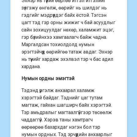
Эхнэр нь түүний өөртөө итгэл итгэлийг
зүлгэжу өнгөлж, өөрийг нь шилдэг нь
гэдгийг мэдрүүлдэг байх ёстой. Тэгсэн
цагт тэд гэр орны жижиг ч бай асуудлыг
сайн зохицуулдаг нөхөр, халамжит эцэг,
гэр бүлийнхээ хамгаалагч байж чадна.
Маргалдсан тохиолдолд нумын
эрэгтэйчүүд өөрийгөө татаж авдаг. Эхнэр
нь түүнийг хардаж эхэлвэл тэр ч бас адил
хардана.
Нумын ордны эмэгтэй
Тэдэнд үргэлж анхаарал халамж
хэрэгтэй байдаг. Тэднийг цаг тутам
магтаж, гайхан шагширч байх хэрэгтэй.
Тэр амьдралыг магтаалгүйгээр төсөөлж
чаддаггүй. Хэрэв таны хамтрагч
өөрөөрөө бахархдаг нэгэн бол тэр
нумын ордных. Тэд эрчүүдийн анхаарлыг