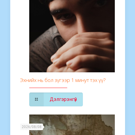
Эхнийх нь бол зүгээр 1 минут тэх үү?
Дэлгэрэнгүй
2026/08/08