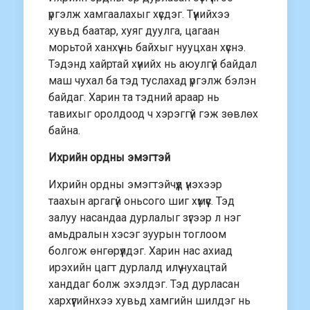
үргэлж хамгаалахыг хүсдэг. Түүнийхээ
хувьд баатар, хуяг дуулга, цагаан
морьтой ханхүү нь байхыг нууцхан хүснэ.
Тэдэнд хайртай хүнийх нь аюулгүй байдал
маш чухал ба тэд туслахад үргэлж бэлэн
байдаг. Харин та тэдний араар нь
тавихыг оролдоод ч хэрэггүй гэж зөвлөх
байна.
Ихрийн ордны эмэгтэй
Ихрийн ордны эмэгтэйчүүд үнэхээр
таахын аргагүй оньсого шиг хүмүүс. Тэд
залуу насандаа дурлалыг зүгээр л нэг
амьдралын хэсэг зуурын тоглоом
болгож өнгөрүүлдэг. Харин нас ахиад
ирэхийн цагт дурлалд илүү нухацтай
ханддаг болж эхэлдэг. Тэд дурласан
хархүүгийнхээ хувьд хамгийн шилдэг нь