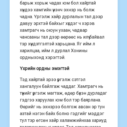
барьж хорьж чадах юм бол хайртай
хүндээ хамгийн үнэнч эхнэр нь болж
чадна. Үргэлж хайр дурлалын тал дээр
давуу эрхтэй байхыг хүсдэг ч хэрэв
хамтрагч нь оюун ухаан, чадвар
чансааны тал дээр өөрөөс нь илүү байвал
тэр хүндэтгэлтэй харьцана. Яг ийм л
харилцаа, ийм л дурлал Хонины
ордныхонд хэрэгтэй.
Үхрийн ордны эмэгтэй
Тэд хайртай эрээ үргэлж сэтгэл
хангалуун байлгаж чаддаг. Хамтрагч нь
түүнийг үргэлж магтаж, өдөр бүхэн дурладаг
гэдгээ харуулах юм бол тэр баярлана.
Өөрийг нь эхнэрээ болгож авсан эр тун
азтай нэгэн байх болно гэдгийг мэддэг
тул тэр өгсөн хайр халамжийнхаа хариуд