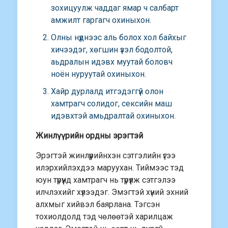
зохицуулж чаддаг ямар ч салбарт
амжилт гаргагч охиныхон.
Олны нүднээс аль болох хол байхыг
хичээдэг, хөгшин үзэл бодолтой,
аьдралын идэвх муутай боловч
ноён нуруутай охиныхон.
Хайр дурлалд итгэдэггүй олон
хамтрагч солидог, сексийн маш
идэвхтэй амьдралтай охиныхон.
Жинлүүрийн ордны эрэгтэй
Эрэгтэй жинлүүрийнхэн сэтгэлийн үгээ
илэрхийлэхдээ маруухан. Тиймээс тэд
юун түрүүнд хамтрагч нь түрүүлж сэтгэлээ
илчлэхийг хүлээдэг. Эмэгтэй хүний эхний
алхмыг хийвэл баярлана. Тэгсэн
тохиолдолд тэд чөлөөтэй харилцаж