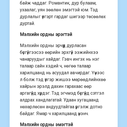
байж чаддаг. Романтик, дур булаам,
ухаалаг, уян зөөлөн эмэгтэй юм. Тэд
дурлалыг үлгэрт гардаг шигээр төсөөлөх
дуртай.
Мэлхийн ордны эрэгтэй
Мэлхийн ордны эрчүүд дурласан
бүсгүйгээсээ өөрийн эрхгүй ээжийнхээ
чанаруудыг хайдаг. Гэвч ингэх нь нэг
талаар сайн хэдий ч, нөгөө талаар
харилцаанд нь асуудал авчирдаг. Үүнээс
л болж тэд үлгэр жишээ мөрөөдлийнхөө
хайрын эрэлд дахин гарахаас өөр
аргагүйд хүрдэг. Тэд эгчмэд бүсгүйд сэтгэл
алдрах хандлагатай. Удаан хугацаанд
нөхөрлөсөн андуудтайгаа үргэлж дотно
байдаг. Ямар ч харилцаанд үнэнч.
Мэлхийн ордны эмэгтэй