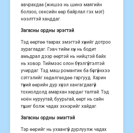
авчрахдаа (жишээ нь шинэ маягийн
болзоо, сексийн өөр байрлал гэх мэт)
нээлттэй ханддаг.
Загасны ордны эрэгтэй
Тэд өөртөө таарах эмэгтэй хүнийг дотроо
зурагладаг. Гэвч тийм хүн нь бодит
амьдрал дээр өөртэй нь нийцтэй байх
нь ховор. Тиймээс олон бүтэлгүйтэлтэй
учирдаг. Тэд маш романтик ба бүсгүйнхээ
сэтгэлийг хөдөлгөхдөө гаргууд. Харин
түүний өөрийн дур хүсэл хангагдаагүй
тохиолдолд амархан хөрдөг талтай. Тэд
ноён нуруутай, буурьтай, өөрт нь сайн
түшиг болж чадах эхнэрийг хайдаг.
Загасны ордны эмэгтэй
Тэр өөрийг нь ухаангүй дурлуулж чадах