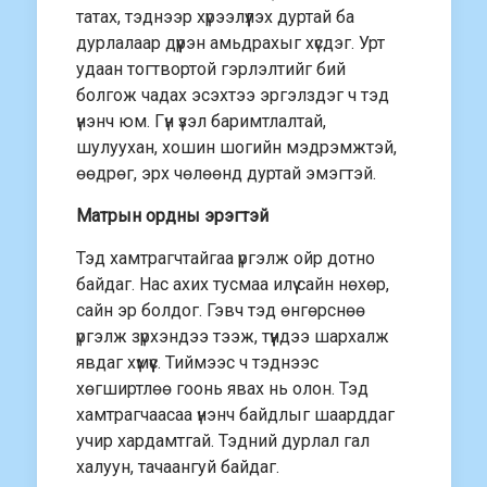
татах, тэднээр хүрээлүүлэх дуртай ба
дурлалаар дүүрэн амьдрахыг хүсдэг. Урт
удаан тогтвортой гэрлэлтийг бий
болгож чадах эсэхтээ эргэлздэг ч тэд
үнэнч юм. Гүн үзэл баримтлалтай,
шулуухан, хошин шогийн мэдрэмжтэй,
өөдрөг, эрх чөлөөнд дуртай эмэгтэй.
Матрын ордны эрэгтэй
Тэд хамтрагчтайгаа үргэлж ойр дотно
байдаг. Нас ахих тусмаа илүү сайн нөхөр,
сайн эр болдог. Гэвч тэд өнгөрснөө
үргэлж зүрхэндээ тээж, түүндээ шархалж
явдаг хүмүүс. Тиймээс ч тэднээс
хөгширтлөө гоонь явах нь олон. Тэд
хамтрагчаасаа үнэнч байдлыг шаарддаг
учир хардамтгай. Тэдний дурлал гал
халуун, тачаангуй байдаг.