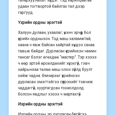
талархуулахыг хүсдэг. Тэд харилцаагаа
удаан тогтвортой байлгах тал дээр
гаргууд.
Үхрийн ордны эрэгтэй
Халуун дулаан, ухаалаг, үнэнч эрчүүд бол
үхрийн ордныхон. Тэд маш халамжтай,
хаана ч явж байсан хайртай хүндээ санаа
тавьж байдаг. Дурласан үхрийнхэн чамин
тансаг бэлэг өгөхдөө “мастер”. Тэр хэзээ
ч өөр эртэй өрсөлдөхийг хүсэхгүй, гэвч
хайрынхаа төлөө маш олон зүйлд буулт
хийж чадна. Өмчирхөг үхрийнхэн
дурласан эмэгтэйгээ сүүлрэхийг тэвчиж
чаддаггүй, хууртагдсан тохиолдолд
болсон явдлыг хэзээ ч мартахгүй.
Ихрийн ордны эрэгтэй
Ихрийн ордны эр дурласан бүсгүйгээ