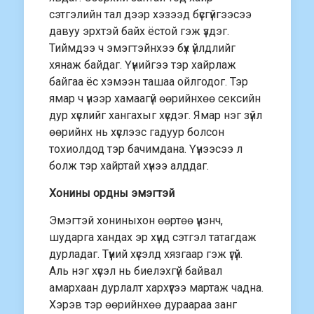
сэтгэлийн тал дээр хэзээд бүсгүйгээсээ
давуу эрхтэй байх ёстой гэж үздэг.
Тиймдээ ч эмэгтэйнхээ бүх үйлдлийг
хянаж байдаг. Үүнийгээ тэр хайрлаж
байгаа ёс хэмээн ташаа ойлгодог. Тэр
ямар ч үнээр хамаагүй өөрийнхөө сексийн
дур хүслийг хангахыг хүсдэг. Ямар нэг зүйл
өөрийнх нь хүслээс гадуур болсон
тохиолдод тэр бачимдана. Үүнээсээ л
болж тэр хайртай хүнээ алддаг.
Хонины ордны эмэгтэй
Эмэгтэй хониныхон өөртөө үнэнч,
шударга хандах эр хүнд сэтгэл татагдаж
дурладаг. Түүний хүсэлд хязгаар гэж үгүй.
Аль нэг хүсэл нь биелэхгүй байвал
амархаан дурлалт хархүүгээ мартаж чадна.
Хэрэв тэр өөрийнхөө дураараа занг