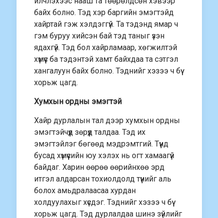
илчлэхээс нааш та төөрөлдсөн хэвээр
байх болно. Тэд хэр баргийн эмэгтэйд
хайртай гэж хэлдэггүй. Та тэдэнд ямар ч
гэм буруу хийсэн бай тэд таныг үзэн
ядахгүй. Тэд бол хайрламаар, хөгжилтэй
хүмүүс ба тэдэнтэй хамт байхдаа та сэтгэл
хангалуун байх болно. Тэднийг хэзээ ч бүү
хорьж цагд.
Хумхын ордны эмэгтэй
Хайр дурлалын тал дээр хумхын ордны
эмэгтэйчүүд зөрүүд талдаа. Тэд их
эмэгтэйлэг бөгөөд мэдрэмтгий. Түүнд
бусад хүмүүсийн юу хэлэх нь огт хамаагүй
байдаг. Харин өөрөө өөрийнхөө эрд
итгэл алдарсан тохиолдолд түүнийг аль
болох амьдралаасаа хурдан
холдуулахыг хүсдэг. Тэднийг хэзээ ч бүү
хорьж цагд. Тэд дурлалдаа шинэ зүйлийг