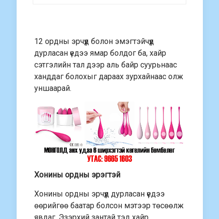
12 ордны эрчүүд болон эмэгтэйчүүд
дурласан үедээ ямар болдог ба, хайр
сэтгэлийн тал дээр аль байр суурьнаас
ханддаг болохыг дараах зурхайнаас олж
уншаарай.
Хонины ордны эрэгтэй
Хонины ордны эрчүүд дурласан үедээ
өөрийгөө баатар болсон мэтээр төсөөлж
явдаг. Эзэрхий зантай тэд хайр