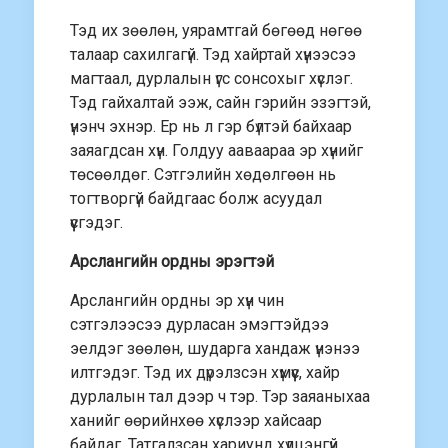
Тэд их зөөлөн, уярамтгай бөгөөд нөгөө
талаар сахилгагүй. Тэд хайртай хүнээсээ
магтаал, дурлалын үгс сонсохыг хүслэг.
Тэд гайхалтай ээж, сайн гэрийн эзэгтэй,
үнэнч эхнэр. Ер нь л гэр бүлтэй байхаар
заяагдсан хүн. Голдуу ааваараа эр хүнийг
төсөөлдөг. Сэтгэлийн хөдөлгөөн нь
тогтворгүй байдгаас болж асуудал
үүсгэдэг.
Арслангийн ордны эрэгтэй
Арслангийн ордны эр хүн чин
сэтгэлээсээ дурласан эмэгтэйдээ
эелдэг зөөлөн, шударга хандаж үнэнээ
илтгэдэг. Тэд их дүрэлзсэн хүмүүс, хайр
дурлалын тал дээр ч тэр. Тэр заяаныхаа
ханийг өөрийнхөө хүслээр хайсаар
байдаг. Татгалзсан хариунд хүлцэнгүй