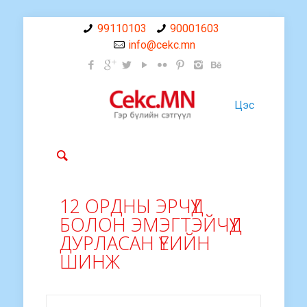
99110103
90001603
info@cekc.mn
Цэс
12 ОРДНЫ ЭРЧҮҮД
БОЛОН ЭМЭГТЭЙЧҮҮД
ДУРЛАСАН ҮЕИЙН
ШИНЖ