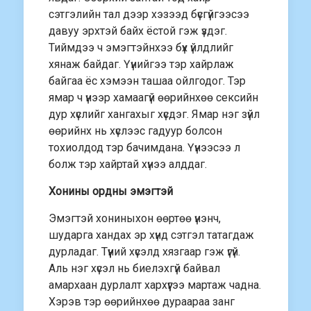
сэтгэлийн тал дээр хэзээд бүсгүйгээсээ
давуу эрхтэй байх ёстой гэж үздэг.
Тиймдээ ч эмэгтэйнхээ бүх үйлдлийг
хянаж байдаг. Үүнийгээ тэр хайрлаж
байгаа ёс хэмээн ташаа ойлгодог. Тэр
ямар ч үнээр хамаагүй өөрийнхөө сексийн
дур хүслийг хангахыг хүсдэг. Ямар нэг зүйл
өөрийнх нь хүслээс гадуур болсон
тохиолдод тэр бачимдана. Үүнээсээ л
болж тэр хайртай хүнээ алддаг.
Хонины ордны эмэгтэй
Эмэгтэй хониныхон өөртөө үнэнч,
шударга хандах эр хүнд сэтгэл татагдаж
дурладаг. Түүний хүсэлд хязгаар гэж үгүй.
Аль нэг хүсэл нь биелэхгүй байвал
амархаан дурлалт хархүүгээ мартаж чадна.
Хэрэв тэр өөрийнхөө дураараа занг