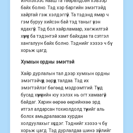
илчлэхээс нааш та төөрөлдсөн хэвээр
байх болно. Тэд хэр баргийн эмэгтэйд
хайртай гэж хэлдэггүй. Та тэдэнд ямар ч
гэм буруу хийсэн бай тэд таныг үзэн
ядахгүй. Тэд бол хайрламаар, хөгжилтэй
хүмүүс ба тэдэнтэй хамт байхдаа та сэтгэл
хангалуун байх болно. Тэднийг хэзээ ч бүү
хорьж цагд.
Хумхын ордны эмэгтэй
Хайр дурлалын тал дээр хумхын ордны
эмэгтэйчүүд зөрүүд талдаа. Тэд их
эмэгтэйлэг бөгөөд мэдрэмтгий. Түүнд
бусад хүмүүсийн юу хэлэх нь огт хамаагүй
байдаг. Харин өөрөө өөрийнхөө эрд
итгэл алдарсан тохиолдолд түүнийг аль
болох амьдралаасаа хурдан
холдуулахыг хүсдэг. Тэднийг хэзээ ч бүү
хорьж цагд. Тэд дурлалдаа шинэ зүйлийг