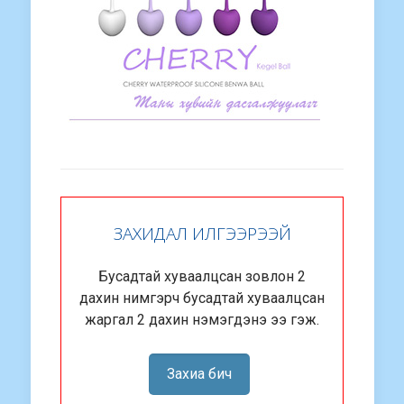
ЗАХИДАЛ ИЛГЭЭРЭЭЙ
Бусадтай хуваалцсан зовлон 2
дахин нимгэрч бусадтай хуваалцсан
жаргал 2 дахин нэмэгдэнэ ээ гэж.
Захиа бич