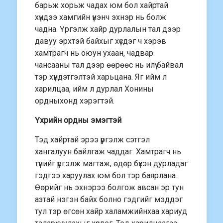
барьж хорьж чадах юм бол хайртай
хүндээ хамгийн үнэнч эхнэр нь болж
чадна. Үргэлж хайр дурлалын тал дээр
давуу эрхтэй байхыг хүсдэг ч хэрэв
хамтрагч нь оюун ухаан, чадвар
чансааны тал дээр өөрөөс нь илүү байвал
тэр хүндэтгэлтэй харьцана. Яг ийм л
харилцаа, ийм л дурлал Хонины
ордныхонд хэрэгтэй.
Үхрийн ордны эмэгтэй
Тэд хайртай эрээ үргэлж сэтгэл
хангалуун байлгаж чаддаг. Хамтрагч нь
түүнийг үргэлж магтаж, өдөр бүхэн дурладаг
гэдгээ харуулах юм бол тэр баярлана.
Өөрийг нь эхнэрээ болгож авсан эр тун
азтай нэгэн байх болно гэдгийг мэддэг
тул тэр өгсөн хайр халамжийнхаа хариуд