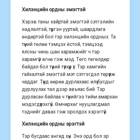
Хилэнцийн ордны эмэгтэй
Хэрэв таны хайртай эмэгтэй сэтгэлийн
хөдлөлтэй, түргэн ууртай, шаардлага
өндөртэй бол тэр хилэнцийн ордных. Та
түүний төлөө тэмцэх ёстой, тэмцээд
ялсны чинь шан харамжийг ч тэр
харамгүй өгнө гэж мэд. Төгс төгөлдөр
байдал бол түүний түлхүүр үг. Тэр хамгийн
гайхалтай эмэгтэй мэт сэтгэгдэл төрүүлж
чаддаг. Түүнд өөрөө дурлахаас илүү бусдыг
дурлуулах тал дээр авъяас бий. Тэр
дурласан байлаа ч түүнийгээ тийм амархан
мэдэгдүүлэхгүй. Өмчирхөг нууцлагдмал
тэднийг давах гэж оролдох хэрэггүй.
Хилэнцийн ордны эрэгтэй
Тэр бусдаас ангид хүн. Энэ орд бол эр