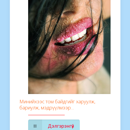
Минийхээс том байдгийг харуулж,
бариулж, мэдрүүлмээр…
Дэлгэрэнгүй