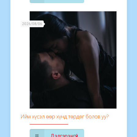
2026/08/06
Ийм хүсэл өөр хүнд төрдөг болов уу?
Дэлгэрэнгүй