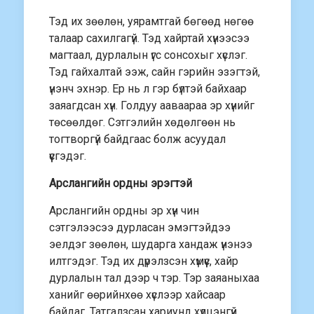
Тэд их зөөлөн, уярамтгай бөгөөд нөгөө
талаар сахилгагүй. Тэд хайртай хүнээсээ
магтаал, дурлалын үгс сонсохыг хүслэг.
Тэд гайхалтай ээж, сайн гэрийн эзэгтэй,
үнэнч эхнэр. Ер нь л гэр бүлтэй байхаар
заяагдсан хүн. Голдуу ааваараа эр хүнийг
төсөөлдөг. Сэтгэлийн хөдөлгөөн нь
тогтворгүй байдгаас болж асуудал
үүсгэдэг.
Арслангийн ордны эрэгтэй
Арслангийн ордны эр хүн чин
сэтгэлээсээ дурласан эмэгтэйдээ
эелдэг зөөлөн, шударга хандаж үнэнээ
илтгэдэг. Тэд их дүрэлзсэн хүмүүс, хайр
дурлалын тал дээр ч тэр. Тэр заяаныхаа
ханийг өөрийнхөө хүслээр хайсаар
байдаг. Татгалзсан хариунд хүлцэнгүй