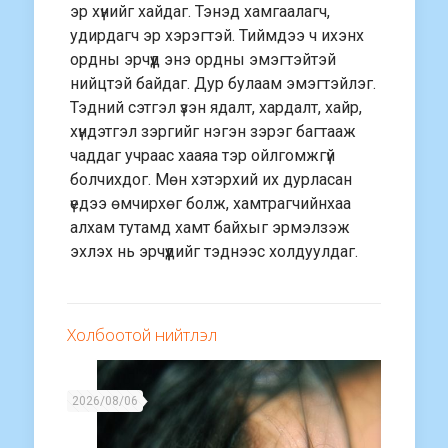
эр хүнийг хайдаг. Тэнэд хамгаалагч,
удирдагч эр хэрэгтэй. Тиймдээ ч ихэнх
ордны эрчүүд энэ ордны эмэгтэйтэй
нийцтэй байдаг. Дур булаам эмэгтэйлэг.
Тэдний сэтгэл үзэн ядалт, хардалт, хайр,
хүндэтгэл зэргийг нэгэн зэрэг багтааж
чаддаг учраас хааяа тэр ойлгомжгүй
болчихдог. Мөн хэтэрхий их дурласан
үедээ өмчирхөг болж, хамтрагчийнхаа
алхам тутамд хамт байхыг эрмэлзэж
эхлэх нь эрчүүдийг тэднээс холдуулдаг.
Холбоотой нийтлэл
2026/08/06