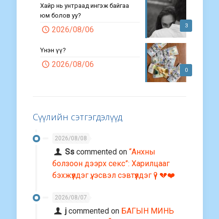
Хайр нь унтраад ингэж байгаа
юм болов уу?
3
2026/08/06
Үнэн үү?
2026/08/06
0
Сүүлийн сэтгэгдэлүүд
2026/08/08
Ss
commented on
“Анхны
болзоон дээрх секс”: Харилцааг
бэхжүүлдэг үү, эсвэл сэвтүүлдэг үү? 💔❤️
2026/08/07
j
commented on
БАГЫН МИНЬ