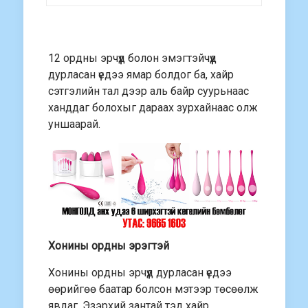
12 ордны эрчүүд болон эмэгтэйчүүд
дурласан үедээ ямар болдог ба, хайр
сэтгэлийн тал дээр аль байр суурьнаас
ханддаг болохыг дараах зурхайнаас олж
уншаарай.
Хонины ордны эрэгтэй
Хонины ордны эрчүүд дурласан үедээ
өөрийгөө баатар болсон мэтээр төсөөлж
явдаг. Эзэрхий зантай тэд хайр