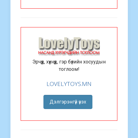
Эрчүүд, хүүхнүүд, гэр бүлийн хосуудын
тоглоом!
LOVELYTOYS.MN
Дэлгэрэнгүй үзэх