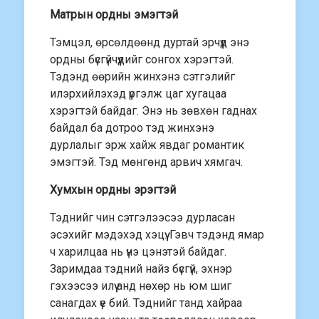
Матрын ордны эмэгтэй
Тэмцэл, өрсөлдөөнд дуртай эрчүүд энэ
ордны бүсгүйчүүдийг сонгох хэрэгтэй.
Тэдэнд өөрийн жинхэнэ сэтгэлийг
илэрхийлэхэд үргэлж цаг хугацаа
хэрэгтэй байдаг. Энэ нь зөвхөн гаднах
байдал ба дотроо тэд жинхэнэ
дурлалыг эрж хайж явдаг романтик
эмэгтэй. Тэд мөнгөнд арвич хямгач.
Хумхын ордны эрэгтэй
Тэднийг чин сэтгэлээсээ дурласан
эсэхийг мэдэхэд хэцүү. Гэвч тэдэнд ямар
ч харилцаа нь үнэ цэнэтэй байдаг.
Заримдаа тэдний найз бүсгүй, эхнэр
гэхээсээ илүү анд нөхөр нь юм шиг
санагдах үе бий. Тэднийг танд хайраа