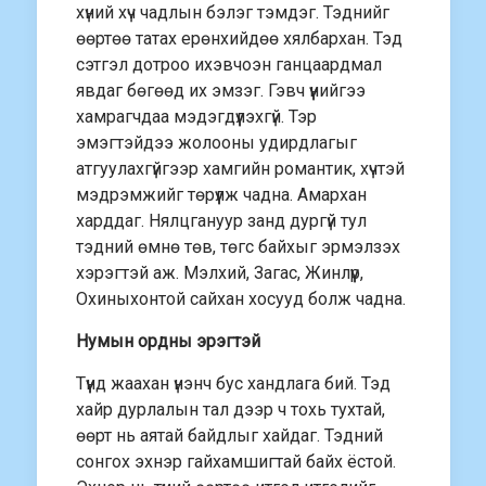
хүний хүч чадлын бэлэг тэмдэг. Тэднийг
өөртөө татах ерөнхийдөө хялбархан. Тэд
сэтгэл дотроо ихэвчоэн ганцаардмал
явдаг бөгөөд их эмзэг. Гэвч үүнийгээ
хамрагчдаа мэдэгдүүлэхгүй. Тэр
эмэгтэйдээ жолооны удирдлагыг
атгуулахгүйгээр хамгийн романтик, хүчтэй
мэдрэмжийг төрүүлж чадна. Амархан
харддаг. Нялцгануур занд дургүй тул
тэдний өмнө төв, төгс байхыг эрмэлзэх
хэрэгтэй аж. Мэлхий, Загас, Жинлүүр,
Охиныхонтой сайхан хосууд болж чадна.
Нумын ордны эрэгтэй
Түүнд жаахан үнэнч бус хандлага бий. Тэд
хайр дурлалын тал дээр ч тохь тухтай,
өөрт нь аятай байдлыг хайдаг. Тэдний
сонгох эхнэр гайхамшигтай байх ёстой.