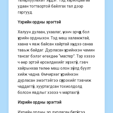
талархуулахыг хүсдэг. Тэд харилцаагаа
удаан тогтвортой байлгах тал дээр
гаргууд.
Үхрийн ордны эрэгтэй
Халуун дулаан, ухаалаг, үнэнч эрчүүд бол
үхрийн ордныхон. Тэд маш халамжтай,
хаана ч явж байсан хайртай хүндээ санаа
тавьж байдаг. Дурласан үхрийнхэн чамин
тансаг бэлэг өгөхдөө “мастер”. Тэр хэзээ
ч өөр эртэй өрсөлдөхийг хүсэхгүй, гэвч
хайрынхаа төлөө маш олон зүйлд буулт
хийж чадна. Өмчирхөг үхрийнхэн
дурласан эмэгтэйгээ сүүлрэхийг тэвчиж
чаддаггүй, хууртагдсан тохиолдолд
болсон явдлыг хэзээ ч мартахгүй.
Ихрийн ордны эрэгтэй
Ихрийн ордны эр дурласан бүсгүйгээ