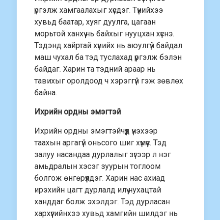
үргэлж хамгаалахыг хүсдэг. Түүнийхээ
хувьд баатар, хуяг дуулга, цагаан
морьтой ханхүү нь байхыг нууцхан хүснэ.
Тэдэнд хайртай хүнийх нь аюулгүй байдал
маш чухал ба тэд туслахад үргэлж бэлэн
байдаг. Харин та тэдний араар нь
тавихыг оролдоод ч хэрэггүй гэж зөвлөх
байна.
Ихрийн ордны эмэгтэй
Ихрийн ордны эмэгтэйчүүд үнэхээр
таахын аргагүй оньсого шиг хүмүүс. Тэд
залуу насандаа дурлалыг зүгээр л нэг
амьдралын хэсэг зуурын тоглоом
болгож өнгөрүүлдэг. Харин нас ахиад
ирэхийн цагт дурлалд илүү нухацтай
ханддаг болж эхэлдэг. Тэд дурласан
хархүүгийнхээ хувьд хамгийн шилдэг нь