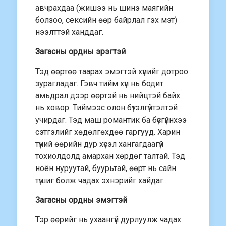
авчрахдаа (жишээ нь шинэ маягийн
болзоо, сексийн өөр байрлал гэх мэт)
нээлттэй ханддаг.
Загасны ордны эрэгтэй
Тэд өөртөө таарах эмэгтэй хүнийг дотроо
зурагладаг. Гэвч тийм хүн нь бодит
амьдрал дээр өөртэй нь нийцтэй байх
нь ховор. Тиймээс олон бүтэлгүйтэлтэй
учирдаг. Тэд маш романтик ба бүсгүйнхээ
сэтгэлийг хөдөлгөхдөө гаргууд. Харин
түүний өөрийн дур хүсэл хангагдаагүй
тохиолдолд амархан хөрдөг талтай. Тэд
ноён нуруутай, буурьтай, өөрт нь сайн
түшиг болж чадах эхнэрийг хайдаг.
Загасны ордны эмэгтэй
Тэр өөрийг нь ухаангүй дурлуулж чадах