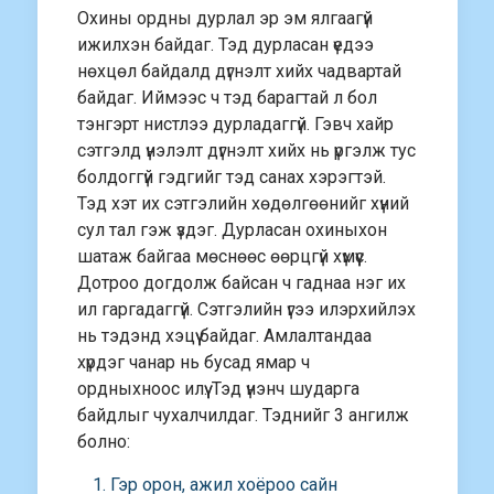
Охины ордны дурлал эр эм ялгаагүй
ижилхэн байдаг. Тэд дурласан үедээ
нөхцөл байдалд дүгнэлт хийх чадвартай
байдаг. Иймээс ч тэд барагтай л бол
тэнгэрт нистлээ дурладаггүй. Гэвч хайр
сэтгэлд үнэлэлт дүгнэлт хийх нь үргэлж тус
болдоггүй гэдгийг тэд санах хэрэгтэй.
Тэд хэт их сэтгэлийн хөдөлгөөнийг хүний
сул тал гэж үздэг. Дурласан охиныхон
шатаж байгаа мөснөөс өөрцгүй хүмүүс.
Дотроо догдолж байсан ч гаднаа нэг их
ил гаргадаггүй. Сэтгэлийн үгээ илэрхийлэх
нь тэдэнд хэцүү байдаг. Амлалтандаа
хүрдэг чанар нь бусад ямар ч
ордныхноос илүү. Тэд үнэнч шударга
байдлыг чухалчилдаг. Тэднийг 3 ангилж
болно:
Гэр орон, ажил хоёроо сайн