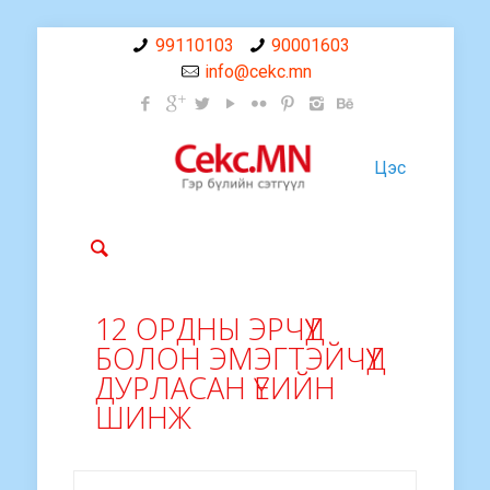
99110103
90001603
info@cekc.mn
Цэс
12 ОРДНЫ ЭРЧҮҮД
БОЛОН ЭМЭГТЭЙЧҮҮД
ДУРЛАСАН ҮЕИЙН
ШИНЖ