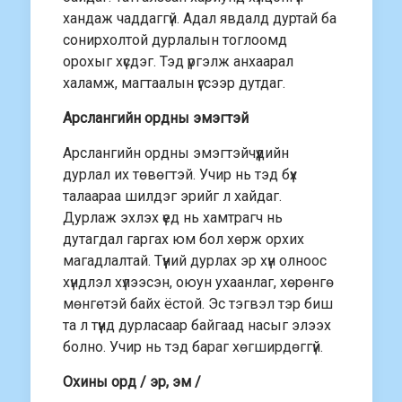
хандаж чаддаггүй. Адал явдалд дуртай ба
сонирхолтой дурлалын тоглоомд
орохыг хүсдэг. Тэд үргэлж анхаарал
халамж, магтаалын үгсээр дутдаг.
Арслангийн ордны эмэгтэй
Арслангийн ордны эмэгтэйчүүдийн
дурлал их төвөгтэй. Учир нь тэд бүх
талаараа шилдэг эрийг л хайдаг.
Дурлаж эхлэх үед нь хамтрагч нь
дутагдал гаргах юм бол хөрж орхих
магадлалтай. Түүний дурлах эр хүн олноос
хүндлэл хүлээсэн, оюун ухаанлаг, хөрөнгө
мөнгөтэй байх ёстой. Эс тэгвэл тэр биш
та л түүнд дурласаар байгаад насыг элээх
болно. Учир нь тэд бараг хөгширдөггүй.
Охины орд / эр, эм /