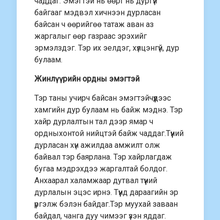
чаддаг. Эмэгтэй нь өөрт нь дургүй
байгааг мэдвэл хичнээн дурласан
байсан ч өөрийгөө татаж аван аз
жаргалыг өөр газраас эрэхийг
эрмэлздэг. Тэр их эелдэг, хүлцэнгүй, дур
булаам.
Жинлүүрийн ордны эмэгтэй
Тэр таны учирч байсан эмэгтэйчүүдээс
хамгийн дур булаам нь байж мэднэ. Тэр
хайр дурлалтын тал дээр ямар ч
ордныхонтой нийцтэй байж чаддаг.Түүний
дурласан хүн ажилдаа амжилт олж
байвал тэр баярлана. Тэр хайрлагдаж
бугаа мэдрэхдээ жаргалтай болдог.
Анхаарал халамжаар дутвал түүний
дурлалын эцэс ирнэ. Түүнд дараагийн эр
үргэлж бэлэн байдаг.Тэр муухай заваан
байдал, чанга дуу чимээг үзэн яддаг.