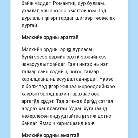
байж чаддаг. Романтик, дур булаам,
ухаалаг, уян зөөлөн эмэгтэй юм. Тэд
дурлалыг үлгэрт гардаг шигээр төсөөлөх
дуртай.
Мэлхийн ордны эрэгтэй
Мэлхийн ордны эрчүүд дурласан
бүсгүйгээсээ өөрийн эрхгүй ээжийнхээ
чанаруудыг хайдаг. Гэвч ингэх нь нэг
талаар сайн хэдий ч, нөгөө талаар
харилцаанд нь асуудал авчирдаг. Үүнээс
л болж тэд үлгэр жишээ мөрөөдлийнхөө
хайрын эрэлд дахин гарахаас өөр
аргагүйд хүрдэг. Тэд эгчмэд бүсгүйд сэтгэл
алдрах хандлагатай. Удаан хугацаанд
нөхөрлөсөн андуудтайгаа үргэлж дотно
байдаг. Ямар ч харилцаанд үнэнч.
Мэлхийн ордны эмэгтэй