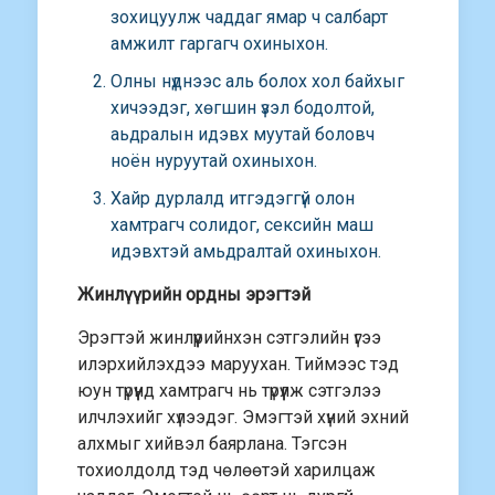
зохицуулж чаддаг ямар ч салбарт
амжилт гаргагч охиныхон.
Олны нүднээс аль болох хол байхыг
хичээдэг, хөгшин үзэл бодолтой,
аьдралын идэвх муутай боловч
ноён нуруутай охиныхон.
Хайр дурлалд итгэдэггүй олон
хамтрагч солидог, сексийн маш
идэвхтэй амьдралтай охиныхон.
Жинлүүрийн ордны эрэгтэй
Эрэгтэй жинлүүрийнхэн сэтгэлийн үгээ
илэрхийлэхдээ маруухан. Тиймээс тэд
юун түрүүнд хамтрагч нь түрүүлж сэтгэлээ
илчлэхийг хүлээдэг. Эмэгтэй хүний эхний
алхмыг хийвэл баярлана. Тэгсэн
тохиолдолд тэд чөлөөтэй харилцаж