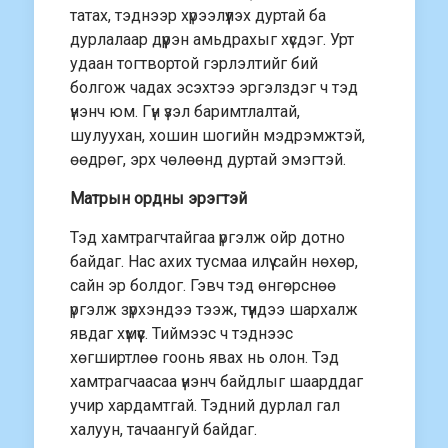
татах, тэднээр хүрээлүүлэх дуртай ба
дурлалаар дүүрэн амьдрахыг хүсдэг. Урт
удаан тогтвортой гэрлэлтийг бий
болгож чадах эсэхтээ эргэлздэг ч тэд
үнэнч юм. Гүн үзэл баримтлалтай,
шулуухан, хошин шогийн мэдрэмжтэй,
өөдрөг, эрх чөлөөнд дуртай эмэгтэй.
Матрын ордны эрэгтэй
Тэд хамтрагчтайгаа үргэлж ойр дотно
байдаг. Нас ахих тусмаа илүү сайн нөхөр,
сайн эр болдог. Гэвч тэд өнгөрснөө
үргэлж зүрхэндээ тээж, түүндээ шархалж
явдаг хүмүүс. Тиймээс ч тэднээс
хөгширтлөө гоонь явах нь олон. Тэд
хамтрагчаасаа үнэнч байдлыг шаарддаг
учир хардамтгай. Тэдний дурлал гал
халуун, тачаангуй байдаг.