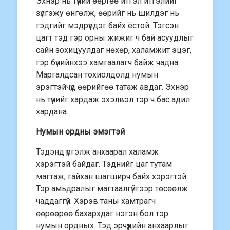
Эхнэр нь түүний өөртөө итгэл итгэлийг
зүлгэжу өнгөлж, өөрийг нь шилдэг нь
гэдгийг мэдрүүлдэг байх ёстой. Тэгсэн
цагт тэд гэр орны жижиг ч бай асуудлыг
сайн зохицуулдаг нөхөр, халамжит эцэг,
гэр бүлийнхээ хамгаалагч байж чадна.
Маргалдсан тохиолдолд нумын
эрэгтэйчүүд өөрийгөө татаж авдаг. Эхнэр
нь түүнийг хардаж эхэлвэл тэр ч бас адил
хардана.
Нумын ордны эмэгтэй
Тэдэнд үргэлж анхаарал халамж
хэрэгтэй байдаг. Тэднийг цаг тутам
магтаж, гайхан шагширч байх хэрэгтэй.
Тэр амьдралыг магтаалгүйгээр төсөөлж
чаддаггүй. Хэрэв таны хамтрагч
өөрөөрөө бахархдаг нэгэн бол тэр
нумын ордных. Тэд эрчүүдийн анхаарлыг