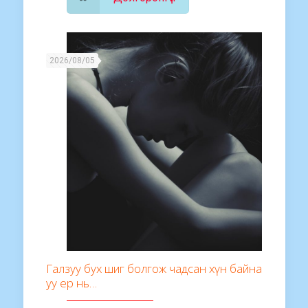
2026/08/05
Галзуу бух шиг болгож чадсан хүн байна
уу ер нь…