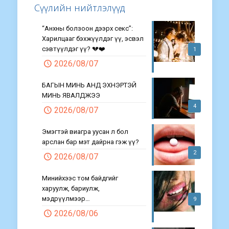
Сүүлийн нийтлэлүүд
“Анхны болзоон дээрх секс”:
Харилцааг бэхжүүлдэг үү, эсвэл
сэвтүүлдэг үү? 💔❤️
1
2026/08/07
БАГЫН МИНЬ АНД ЭХНЭРТЭЙ
МИНЬ ЯВАЛДЖЭЭ
4
2026/08/07
Эмэгтэй виагра уусан л бол
арслан бар мэт дайрна гэж үү?
2
2026/08/07
Минийхээс том байдгийг
харуулж, бариулж,
мэдрүүлмээр…
9
2026/08/06