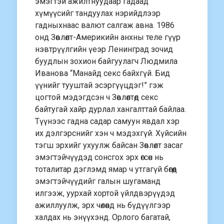
эмэгтэй ажилтнуудаар гадаад
хүмүүсийг тандуулах нэрийдлээр
гадныхнаас валют салгаж авна. 1986
онд Зөвлөлт-Америкийн анхны теле гүүр
нэвтрүүлгийн үеэр Ленинград зочид
буудлын зохион байгуулагч Людмила
Иванова “Манайд секс байхгүй. Бид
үүнийг тууштай эсэргүүцдэг!” гэж
цогтой мэдэгдсэн ч Зөвлөлтөд секс
байтугай хайр дурлал хангалттай байлаа.
Түүнээс гадна садар самуун явдал хэр
их дэлгэрснийг хэн ч мэдэхгүй. Хүйсийн
тэгш эрхийг ухуулж байсан Зөвлөлт засаг
эмэгтэйчүүдэд сонсгох эрх өгсөн нь
тоталитар дэглэмд ямар ч утгагүй бөгөөд
эмэгтэйчүүдийг галын шугаманд
илгээж, уурхай хортой үйлдвэрүүдэд
ажиллуулж, эрх чөлөөнд нь бүдүүлгээр
халдах нь энүүхэнд. Орлого багатай,