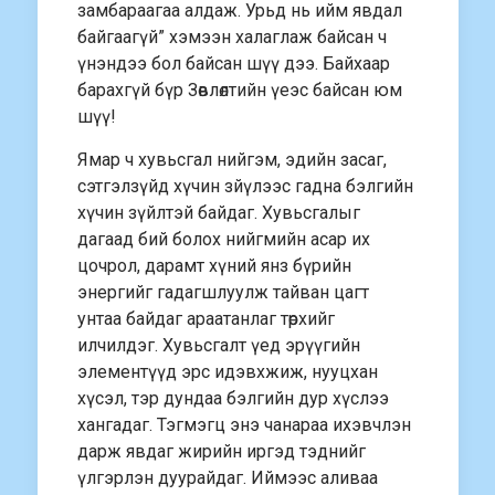
замбараагаа алдаж. Урьд нь ийм явдал
байгаагүй” хэмээн халаглаж байсан ч
үнэндээ бол байсан шүү дээ. Байхаар
барахгүй бүр Зөвлөлтийн үеэс байсан юм
шүү!
Ямар ч хувьсгал нийгэм, эдийн засаг,
сэтгэлзүйд хүчин зйүлээс гадна бэлгийн
хүчин зүйлтэй байдаг. Хувьсгалыг
дагаад бий болох нийгмийн асар их
цочрол, дарамт хүний янз бүрийн
энергийг гадагшлуулж тайван цагт
унтаа байдаг араатанлаг төрхийг
илчилдэг. Хувьсгалт үед эрүүгийн
элементүүд эрс идэвхжиж, нууцхан
хүсэл, тэр дундаа бэлгийн дур хүслээ
хангадаг. Тэгмэгц энэ чанараа ихэвчлэн
дарж явдаг жирийн иргэд тэднийг
үлгэрлэн дуурайдаг. Иймээс аливаа