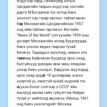
есдүгээр сард Ленинград хотын
Цагдаагийн газрын есдүгээр хэсгийн
дарга М.Богданов тус хотод биеэ
үнэлэлт хэр газар авсныг тайлагнасан
бөгөөд Москвагийн Цагдаагийнхан 1957
онд ийм тайлан гаргажээ. Английн
“News of the World” сэтгүүлийн 1959 оны
дугаарт Москвагийн зочид буудлуудад
биеэ үнэлэх явдал гаарсан тухай
бичжээ. Гадаадын жуулчид, намын элч
төлөөлөгчид байрласан буудалд орос охид,
бүсгүйчүүд уралдан ирж маш хямдхан
үнээр биеэ үнэлдэг. Барууны жуулчдад
орос охид ердөө 5-10 доллараар эсвэл
үнэртэй үс, эмэгтэй хүний нүүрний тос
өчүүхэн бэлэг сэлтээр л СССР-ийн
янхнууд ажлаа сайн гүйцэтгэж байдаг
тухай уг нийтлэлд өгүүлжээ. Ийнхүү 1961
онд биеэ үнэлэгчдийг Москва,