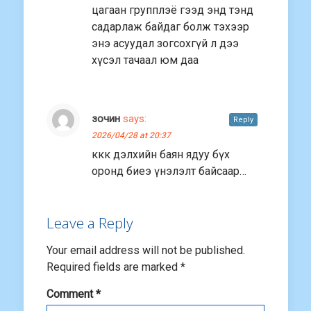
цагаан групплэё гээд энд тэнд
садарлаж байдаг болж тэхээр
энэ асуудал зогсохгүй л дээ
хүсэл тачаал юм даа
зочин
says:
Reply
2026/04/28 at 20:37
ккк дэлхийн баян ядуу бүх
оронд биеэ үнэлэлт байсаар…
Leave a Reply
Your email address will not be published.
Required fields are marked
*
Comment
*