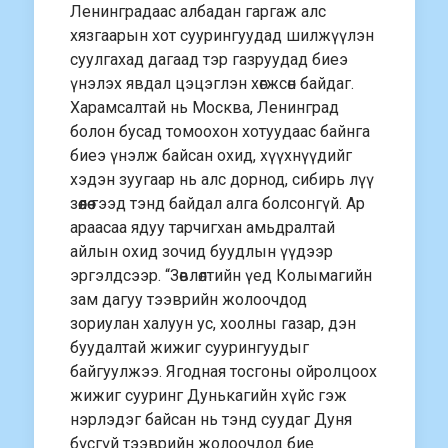
Ленинградаас албадан гаргаж алс
хязгаарын хот суурингуудад шилжүүлэн
суулгахад дагаад тэр газруудад биеэ
үнэлэх явдал цэцэглэн хөгжсөн байдаг.
Харамсалтай нь Москва, Ленинград
болон бусад томоохон хотуудаас байнга
биеэ үнэлж байсан охид, хүүхнүүдийг
хэдэн зуугаар нь алс дорнод, сибирь лүү
зөөлөө гээд тэнд байдал алга болсонгүй. Ар
араасаа ядуу тарчигхан амьдралтай
айлын охид зочид буудлын үүдээр
эргэлдсээр. “Зөвлөлтийн үед Колымагийн
зам дагуу тээврийн жолоочдод
зориулан халуун ус, хоолны газар, дэн
буудалтай жижиг суурингуудыг
байгуулжээ. Ягодная тосгоны ойролцоох
жижиг сууринг Дунькагийн хүйс гэж
нэрлэдэг байсан нь тэнд суудаг Дуня
бүсгүй тээврийн жолоочдод бие