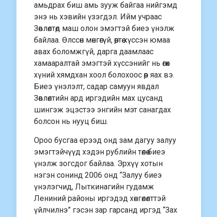
амьдрах биш амь зууж байгаа нийгэмд
энэ нь хэвийн үзэгдэл. Ийм учраас
Зөвлөлтөд маш олон эмэгтэй биеэ үнэлж
байлаа. Өлссөн мөнгөгүй, өөртөө хүссэн юмаа
авах боломжгүй, дарга даамлаас
хамааралтай эмэгтэй хүссэнийг нь өгөх
хүний хямдхан хоол болохоос өөр яах вэ.
Биеэ үнэлэлт, садар самуун явдал
Зөвлөлтийн ард иргэдийн мах цусанд
шингэж эцэстээ энгийн мэт санагдах
болсон нь нууц биш.
Ороо бусгаа ерээд онд зам дагуу залуу
эмэгтэйчүүд хэдэн рублийн төлөө биеэ
үнэлж зогсдог байлаа. Эрхүү хотын
нэгэн сонинд 2006 онд “Залуу биеэ
үнэлэгчид, Лыткинагийн гудамж
Лениний районы иргэдэд хөнгөлөлттэй
үйлчилнэ” гэсэн зар гарсанд иргэд “Зах