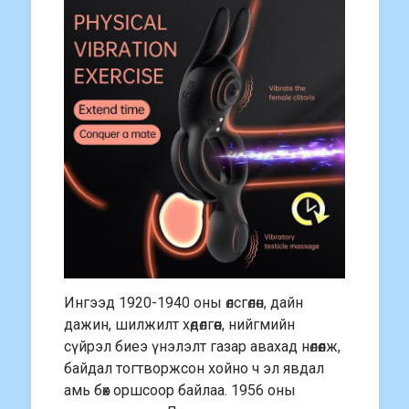
Ингээд 1920-1940 оны өлсгөлөн, дайн
дажин, шилжилт хөдөлгөөн, нийгмийн
сүйрэл биеэ үнэлэлт газар авахад нөлөөлж,
байдал тогтворжсон хойно ч эл явдал
амь бөх оршсоор байлаа. 1956 оны