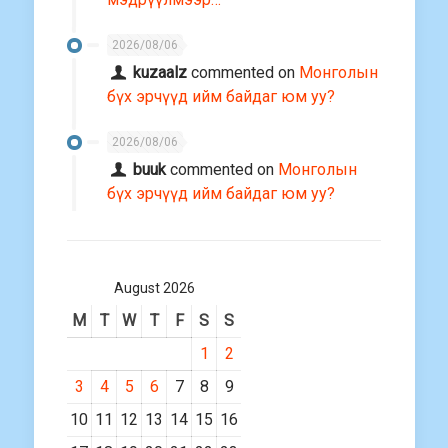
2026/08/06
kuzaalz
commented on
Монголын
бүх эрчүүд ийм байдаг юм уу?
2026/08/06
buuk
commented on
Монголын
бүх эрчүүд ийм байдаг юм уу?
August 2026
M
T
W
T
F
S
S
1
2
3
4
5
6
7
8
9
10
11
12
13
14
15
16