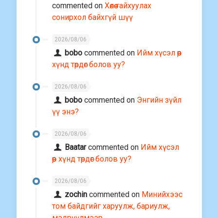
commented on
Хөлөө гайхуулах
сонирхол байхгүй шүү
2026/08/06
bobo
commented on
Ийм хүсэл өөр
хүнд төрдөг болов уу?
2026/08/06
bobo
commented on
Энгийн зүйл
үү энэ?
2026/08/06
Baatar
commented on
Ийм хүсэл
өөр хүнд төрдөг болов уу?
2026/08/06
zochin
commented on
Минийхээс
том байдгийг харуулж, бариулж,
мэдрүүлмээр…