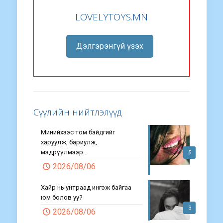
LOVELYTOYS.MN
Дэлгэрэнгүй үзэх
Сүүлийн нийтлэлүүд
Минийхээс том байдгийг
харуулж, бариулж,
мэдрүүлмээр…
5
2026/08/06
Хайр нь унтраад ингэж байгаа
юм болов уу?
3
2026/08/06