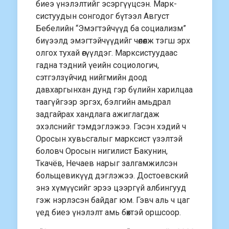
биеэ үнэлэлтийг эсэргүүцсэн. Марк­
систуудын сонго­дог бүтээл Август
Бебелийн “Эмэгтэйчүүд ба социализм”
биүээлд эмэгтэйчүүдийг чөлөөлж тэгш эрх
олгох тухай өгүүлдэг. Марксис­туудаас
гадна тэдний үеийн социологич,
сэтгэлзүйчид нийгмийн доод
давхаргынхан дунд гэр бүлийн харилцаа
таагүйгээр эргэх, бэлгийн амьдрал
задгайрах хандлага ажиглагдаж
эхэлснийг тэмдэглэжээ. Гэсэн хэдий ч
Оросын хувьсгалыг марксист үзэлтэй
боловч Оросын нигилист Бакунин,
Ткачёв, Нечаев нарыг залгамжилсэн
больщевикүүд дэглэжээ. Достоевский
энэ хүмүүсийг эрээ цээргүй албингууд
гэж нэрлэсэн байдаг юм. Гэвч аль ч цаг
үед биеэ үнэлэлт амь бөхтэй оршсоор.