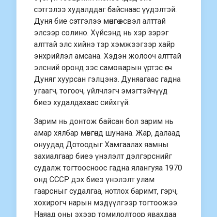
сэтгэлээ худалддаг байснаас үүдэлтэй.
Дуня бие сэтгэлээ мөнгө эсвэл алттай
элсээр солино. Хүйсэнд нь хэр зэрэг
алттай элс хийнэ тэр хэмжээгээр хайр
энхрийлэл амсана. Хэдэн жолооч алттай
элсний оронд зэс самоварын үртэс өгч
Дуняг хуурсан гэлцэнэ. Дуняагаас гадна
угаагч, тогооч, үйлчлэгч эмэгтэйчүүд
биеэ худалдахаас сийхгүй.
Зарим нь донтож байсан бол зарим нь
амар хялбар мөнгөнд шунана. Жар, далаад
онуудад Дотоодыг Хамгаалах яамны
захиалгаар биеэ үнэлэлт дэлгэрснийг
судалж тогтоосноос гадна ялангуяа 1970
онд СССР дэх биеэ үнэлэлт улам
гаарсныг судалгаа, нотлох баримт, гэрч,
хохирогч нарын мэдүүлгээр тогтоожээ.
Наяад оны эхээр томилолтоор явахдаа