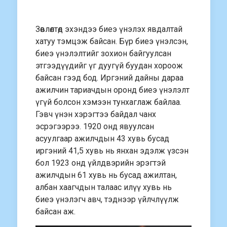
Зөвлөлтөд эхэндээ биеэ үнэлэх явдалтай
хатуу тэмцэж байсан. Бүр биеэ үнэлсэн,
биеэ үнэлэлтийг зохион байгуулсан
этгээдүүдийг үг дуугүй буудан хороож
байсан гээд бод. Иргэний дайны дараа
ажилчин тариачдын оронд биеэ үнэлэлт
үгүй болсон хэмээн тунхаглаж байлаа.
Гэвч үнэн хэрэгтээ байдал чанх
эсрэгээрээ. 1920 онд явуулсан
асуулгаар ажилчдын 43 хувь бусад
иргэний 41,5 хувь нь янхан эдэлж үзсэн
бол 1923 онд үйлдвэрийн эрэгтэй
ажилчдын 61 хувь нь бусад ажилтан,
албан хаагчдын талаас илүү хувь нь
биеэ үнэлэгч авч, тэднээр үйлчлүүлж
байсан аж.