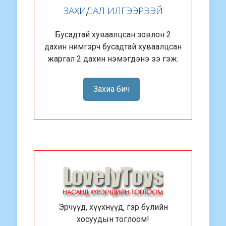
ЗАХИДАЛ ИЛГЭЭРЭЭЙ
Бусадтай хуваалцсан зовлон 2
дахин нимгэрч бусадтай хуваалцсан
жаргал 2 дахин нэмэгдэнэ ээ гэж.
Захиа бич
Эрчүүд, хүүхнүүд, гэр бүлийн
хосуудын тоглоом!