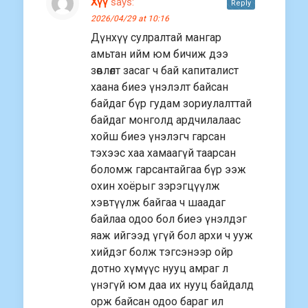
Хүү
says:
Reply
2026/04/29 at 10:16
Дүнхүү сулралтай мангар
амьтан ийм юм бичиж дээ
зөвлөлт засаг ч бай капиталист
хаана биеэ үнэлэлт байсан
байдаг бүр гудам зориулалттай
байдаг монголд ардчилалаас
хойш биеэ үнэлэгч гарсан
тэхээс хаа хамаагүй таарсан
боломж гарсантайгаа бүр ээж
охин хоёрыг зэрэгцүүлж
хэвтүүлж байгаа ч шаадаг
байлаа одоо бол биеэ үнэлдэг
яаж ийгээд үгүй бол архи ч ууж
хийдэг болж тэгсэнээр ойр
дотно хүмүүс нууц амраг л
үнэгүй юм даа их нууц байдалд
орж байсан одоо бараг ил