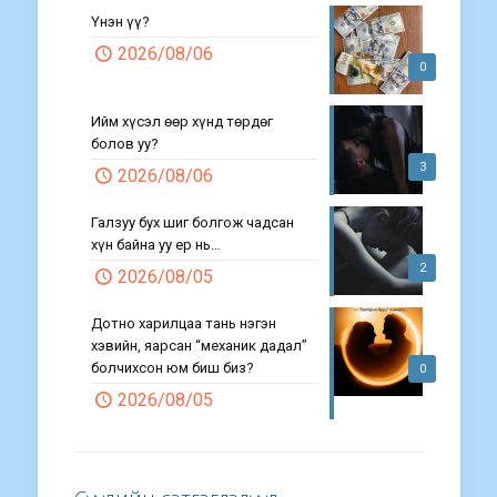
Үнэн үү?
2026/08/06
0
Ийм хүсэл өөр хүнд төрдөг
болов уу?
3
2026/08/06
Галзуу бух шиг болгож чадсан
хүн байна уу ер нь…
2
2026/08/05
Дотно харилцаа тань нэгэн
хэвийн, яарсан “механик дадал”
болчихсон юм биш биз?
0
2026/08/05