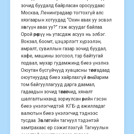
зочид буудалд байрласан оросуудаас
Москва, Ленинградаар тогтохгүй алс
хязгаарын хотуудад “Охин авах уу эсвэл
хөвгүүн авах уу?” гэж асуудаг байлаа.
Орой өрөө рүү нь утасдаж асуух нь элбэг.
Вокзал, боомт, цэцэрлэгт хүрээлэн,
амралт, сувиллын газар зочид буудал,
кафе, машины зогсоол, тэр байтугай
подвал, мухар гудамжинд биеэ үнэлнэ.
Оюутан бүсгүйчүүд хувцасны төлөө гадаад
оюутнуудад биеэ хайрлахгүй өгнө. Зарим
том байгууллагууд дарга даамал,
гадаадын зочид төлөөлөгчид, хяналт
шалгалтынханд зориулсан өөрийн гэсэн
биеэ үнэлэгчидтэй. КГБ-д ажилладаг
валютын биеэ үнэлэгчид тэднээс
тусдаа. Зөвлөлтийн тагнуул тэдэнтэй
хамтрахаас ер сэжиглэхгүй. Тагнуулын