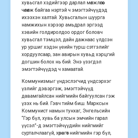
хувьсгал хэдийгээр дарлал мөлжлөгөөс
чөлөөлж байгаа нэртэй ч эмэгтэйчүүдэд
ихээхэн халтай. Хувьсгалын шуурга
намжихын хэрээр амьдрал эргээд
хэвийн голдиролдоо ордог боловч
хувьсгал тэмцэл, дайн дажнаас үлдсэн
ур уршиг хэдэн үеийн турш сэтгэлийг
хордуулсаар, зан авирын хувьд хэрцгий
догшин болох нь бий. Энэ үзэгдэл
эмэгтэйчүүдэд ч хамаатай.
Коммунизмыг үндэс­лэгчид үндсэрхэг
үзлийг дэвэргэж, эмэгтэйчүүд
давамгайлсан нийг­мийн байгуулсан гэж
үзэх нь бий. Гэвч тийм биш. Марксын
Коммунист намын тунхаг, Энгельсийн
“Гэр бүл, хувь ба улсын эмчийн гарал
үүсэл”-д эмэгтэйчүүдийн нийгмийг
сурталч­лаагүй, хөрөнгөт нийгмийн гэр бүл,