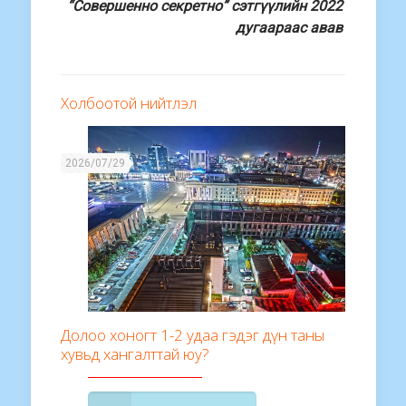
“Совершенно секретно” сэтгүүлийн 2022
дугаараас авав
Холбоотой нийтлэл
2026/07/29
Долоо хоногт 1-2 удаа гэдэг дүн таны
хувьд хангалттай юу?