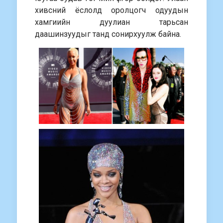
хивсний ёслолд оролцогч одуудын
хамгиийн дуулиан тарьсан
даашинзуудыг танд сонирхуулж байна.