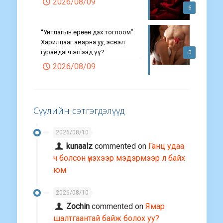
2026/08/09
6
“Унтлагын өрөөн дэх тоглоом”:
Харилцааг аварна уу, эсвэл
гуравдагч этгээд үү?
0
2026/08/09
Сүүлийн сэтгэгдэлүүд
2026/08/10
kunaalz
commented on
Ганц удаа
ч болсон үнэхээр мэдэрмээр л байх
юм
2026/08/10
Zochin
commented on
Ямар
шалтгаантай байж болох уу?