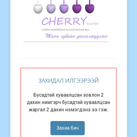
ЗАХИДАЛ ИЛГЭЭРЭЭЙ
Бусадтай хуваалцсан зовлон 2
дахин нимгэрч бусадтай хуваалцсан
жаргал 2 дахин нэмэгдэнэ ээ гэж.
Захиа бич