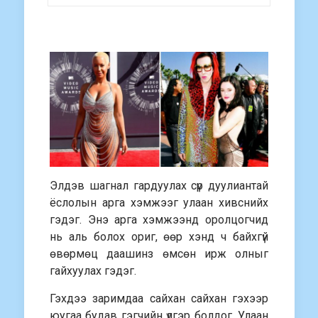
Элдэв шагнал гардуулах сүр дуулиантай
ёслолын арга хэмжээг улаан хивснийх
гэдэг. Энэ арга хэмжээнд оролцогчид
нь аль болох ориг, өөр хэнд ч байхгүй
өвөрмөц даашинз өмсөн ирж олныг
гайхуулах гэдэг.
Гэхдээ заримдаа сайхан сайхан гэхээр
юугаа будав гэгчийн үлгэр болдог. Улаан