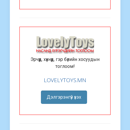
Эрчүүд, хүүхнүүд, гэр бүлийн хосуудын
тоглоом!
LOVELYTOYS.MN
Дэлгэрэнгүй үзэх