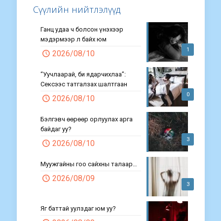
Сүүлийн нийтлэлүүд
Ганц удаа ч болсон үнэхээр
мэдэрмээр л байх юм
1
2026/08/10
“Уучлаарай, би ядарчихлаа”:
Сексээс татгалзах шалтгаан
0
2026/08/10
Бэлгэвч өөрөөр орлуулах арга
байдаг уу?
3
2026/08/10
Муужгайны гоо сайхны талаар…
2026/08/09
3
Яг баттай уулздаг юм уу?