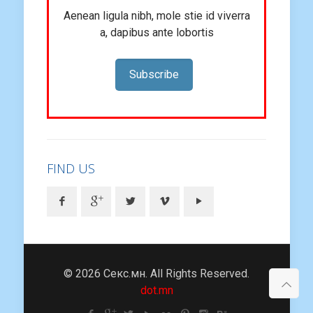
Aenean ligula nibh, mole stie id viverra
a, dapibus ante lobortis
Subscribe
FIND US
© 2026 Секс.мн. All Rights Reserved.
dot.mn