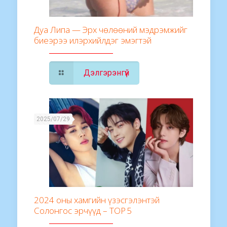
Дуа Липа — Эрх чөлөөний мэдрэмжийг
биеэрээ илэрхийлдэг эмэгтэй
Дэлгэрэнгүй
2025/07/29
2024 оны хамгийн үзэсгэлэнтэй
Солонгос эрчүүд – TOP 5