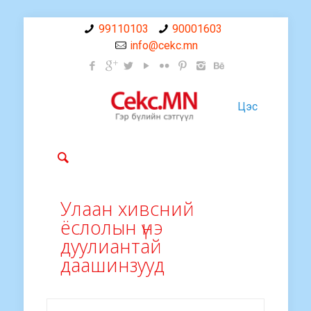
99110103
90001603
info@cekc.mn
Цэс
Улаан хивсний
ёслолын үнэ
дуулиантай
даашинзууд