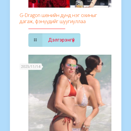
G-Dragon шөнийн дунд нэг охиныг
дагаж, фэнүүдийг шуугиуллаа
Дэлгэрэнгүй
2025/11/14