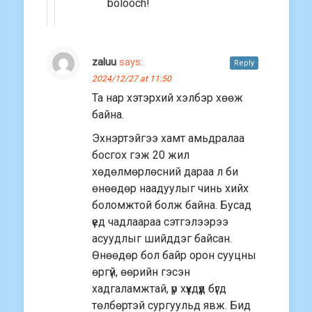
bolooch!
zaluu
says:
Reply
2024/12/27 at 11:50
Та нар хэтэрхий хэлбэр хөөж
байна.
Эхнэртэйгээ хамт амьдралаа
босгох гэж 20 жил
хөдөлмөрлөсний дараа л би
өнөөдөр наадуулыг чинь хийх
боломжтой болж байна. Бусад
үед чадлаараа сэтгэлээрээ
асуудлыг шийддэг байсан.
Өнөөдөр бол байр орон сууцны
өргүй, өөрийн гэсэн
хадгаламжтай, үр хүүхдүүд бүгд
төлбөртэй сургуульд явж. Бид