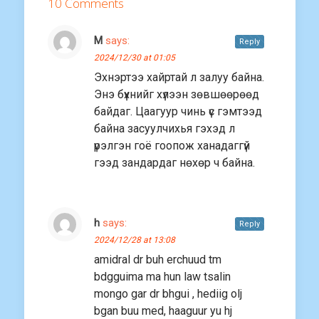
10 Comments
М
says:
Reply
2024/12/30 at 01:05
Эхнэртээ хайртай л залуу байна.
Энэ бүхнийг хүлээн зөвшөөрөөд
байдаг. Цаагуур чинь үс гэмтээд
байна засуулчихья гэхэд л
үрэлгэн гоё гоопож ханадаггүй
гээд зандардаг нөхөр ч байна.
h
says:
Reply
2024/12/28 at 13:08
amidral dr buh erchuud tm
bdgguima ma hun law tsalin
mongo gar dr bhgui , hediig olj
bgan buu med, haaguur yu hj