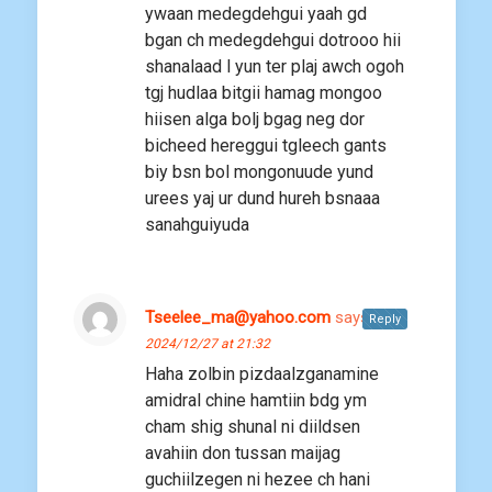
ywaan medegdehgui yaah gd
bgan ch medegdehgui dotrooo hii
shanalaad l yun ter plaj awch ogoh
tgj hudlaa bitgii hamag mongoo
hiisen alga bolj bgag neg dor
bicheed hereggui tgleech gants
biy bsn bol mongonuude yund
urees yaj ur dund hureh bsnaaa
sanahguiyuda
Tseelee_ma@yahoo.com
says:
Reply
2024/12/27 at 21:32
Haha zolbin pizdaalzganamine
amidral chine hamtiin bdg ym
cham shig shunal ni diildsen
avahiin don tussan maijag
guchiilzegen ni hezee ch hani