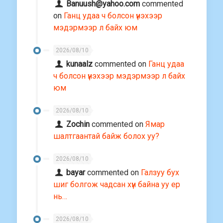
Banuush@yahoo.com
commented
on
Ганц удаа ч болсон үнэхээр
мэдэрмээр л байх юм
2026/08/10
kunaalz
commented on
Ганц удаа
ч болсон үнэхээр мэдэрмээр л байх
юм
2026/08/10
Zochin
commented on
Ямар
шалтгаантай байж болох уу?
2026/08/10
bayar
commented on
Галзуу бух
шиг болгож чадсан хүн байна уу ер
нь…
2026/08/10