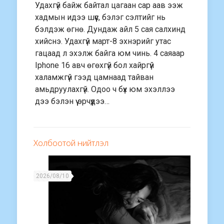
Удахгүй байж байтал цагаан сар аав ээж
хадмын идээ шүүс, бэлэг сэлтийг нь
бэлдэж өгнө. Дундаж айл 5 сая салхинд
хийснэ. Удахгүй март-8 эхнэрийг утас
гацаад л эхэлж байга юм чинь. 4 саяаар
Iphone 16 авч өгөхгүй бол хайргүй
халамжгүй гээд цамнаад тайван
амьдруулахгүй. Одоо ч бүх юм эхэллээ
дээ бэлэн үү эрчүүдээ…
Холбоотой нийтлэл
2026/08/10