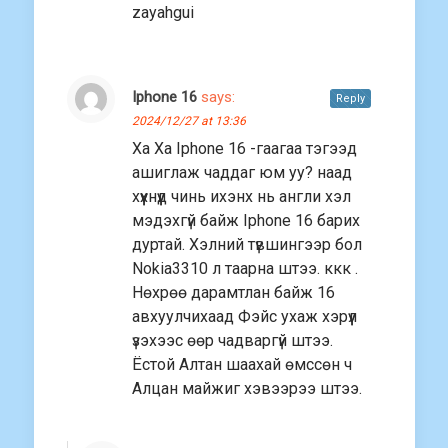
zayahgui
Iphone 16
says:
Reply
2024/12/27 at 13:36
Ха Ха Iphone 16 -гаагаа тэгээд
ашиглаж чаддаг юм уу? наад
хүүхнүүд чинь ихэнх нь англи хэл
мэдэхгүй байж Iphone 16 барих
дуртай. Хэлний түвшингээр бол
Nokia3310 л таарна штээ. ккк .
Нөхрөө дарамтлан байж 16
авхуулчихаад Фэйс ухаж хэрүүл
үзэхээс өөр чадваргүй штээ.
Ёстой Алтан шаахай өмссөн ч
Алцан майжиг хэвээрээ штээ.