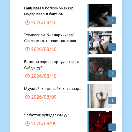
Ганц удаа ч болсон үнэхээр
мэдэрмээр л байх юм
2
2026/08/10
“Уучлаарай, би ядарчихлаа”:
Сексээс татгалзах шалтгаан
0
2026/08/10
Бэлгэвч өөрөөр орлуулах арга
байдаг уу?
4
2026/08/10
Муужгайны гоо сайхны талаар…
2026/08/09
3
Яг баттай уулздаг юм уу?
2026/08/09
6