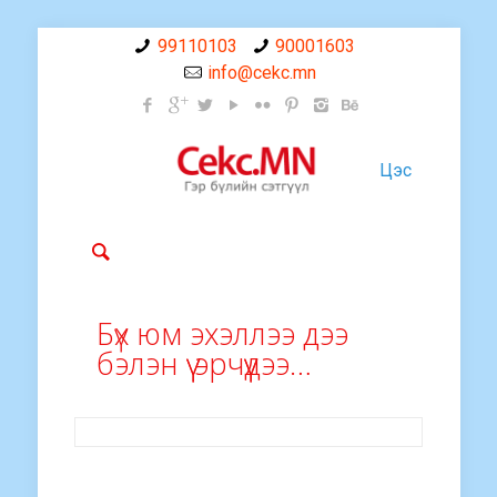
99110103
90001603
info@cekc.mn
Цэс
Бүх юм эхэллээ дээ
бэлэн үү эрчүүдээ…