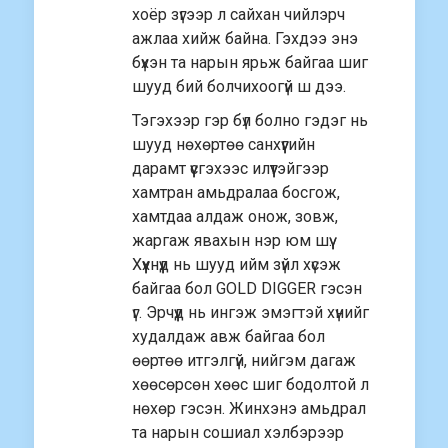
хоёр зүгээр л сайхан чийлэрч
ажлаа хийж байна. Гэхдээ энэ
бүхэн та нарын ярьж байгаа шиг
шууд бий болчихоогүй ш дээ.
Тэгэхээр гэр бүл болно гэдэг нь
шууд нөхөртөө санхүүгийн
дарамт үүсгэхээс илүүтэйгээр
хамтран амьдралаа босгож,
хамтдаа алдаж онож, зовж,
жаргаж явахын нэр юм шүү.
Хүүхнүүд нь шууд ийм зүйл хүсэж
байгаа бол GOLD DIGGER гэсэн
үг. Эрчүүд нь ингэж эмэгтэй хүнийг
худалдаж авж байгаа бол
өөртөө итгэлгүй, нийгэм дагаж
хөөсөрсөн хөөс шиг бодолтой л
нөхөр гэсэн. Жинхэнэ амьдрал
та нарын сошиал хэлбэрээр