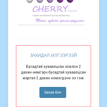
ЗАХИДАЛ ИЛГЭЭРЭЭЙ
Бусадтай хуваалцсан зовлон 2
дахин нимгэрч бусадтай хуваалцсан
жаргал 2 дахин нэмэгдэнэ ээ гэж.
Захиа бич