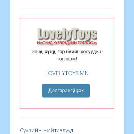
Эрчүүд, хүүхнүүд, гэр бүлийн хосуудын
тоглоом!
LOVELYTOYS.MN
Дэлгэрэнгүй үзэх
Сүүлийн нийтлэлүүд