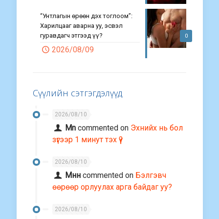
“Унтлагын өрөөн дэх тоглоом”:
Харилцааг аварна уу, эсвэл
гуравдагч этгээд үү?
0
2026/08/09
Сүүлийн сэтгэгдэлүүд
2026/08/10
Mn
commented on
Эхнийх нь бол
зүгээр 1 минут тэх үү?
2026/08/10
Мнн
commented on
Бэлгэвч
өөрөөр орлуулах арга байдаг уу?
2026/08/10