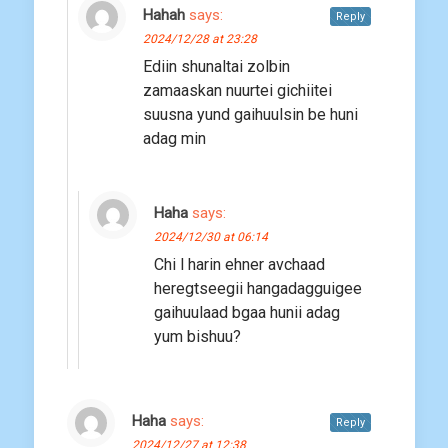
Hahah
says:
Reply
2024/12/28 at 23:28
Ediin shunaltai zolbin
zamaaskan nuurtei gichiitei
suusna yund gaihuulsin be huni
adag min
Haha
says:
2024/12/30 at 06:14
Chi l harin ehner avchaad
heregtseegii hangadagguigee
gaihuulaad bgaa hunii adag
yum bishuu?
Haha
says:
Reply
2024/12/27 at 12:38