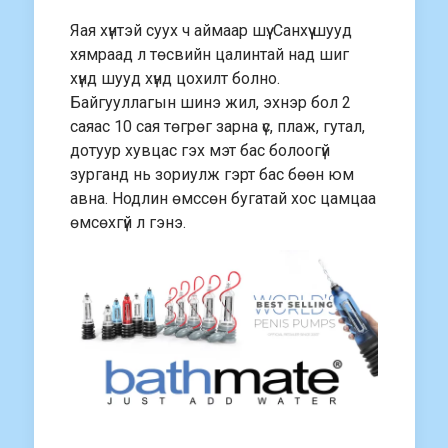
Яая хүнтэй суух ч аймаар шүү. Санхүү шууд
хямраад л төсвийн цалинтай над шиг
хүнд шууд хүнд цохилт болно.
Байгууллагын шинэ жил, эхнэр бол 2
саяас 10 сая төгрөг зарна үс, плаж, гутал,
дотуур хувцас гэх мэт бас болоогүй
зурганд нь зориулж гэрт бас бөөн юм
авна. Нодлин өмссөн бугатай хос цамцаа
өмсөхгүй л гэнэ.