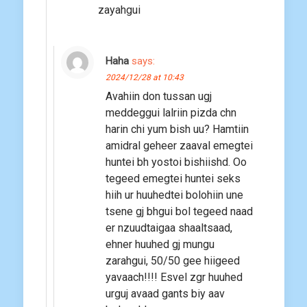
zayahgui
Haha
says:
2024/12/28 at 10:43
Avahiin don tussan ugj
meddeggui lalriin pizda chn
harin chi yum bish uu? Hamtiin
amidral geheer zaaval emegtei
huntei bh yostoi bishiishd. Oo
tegeed emegtei huntei seks
hiih ur huuhedtei bolohiin une
tsene gj bhgui bol tegeed naad
er nzuudtaigaa shaaltsaad,
ehner huuhed gj mungu
zarahgui, 50/50 gee hiigeed
yavaach!!!! Esvel zgr huuhed
urguj avaad gants biy aav