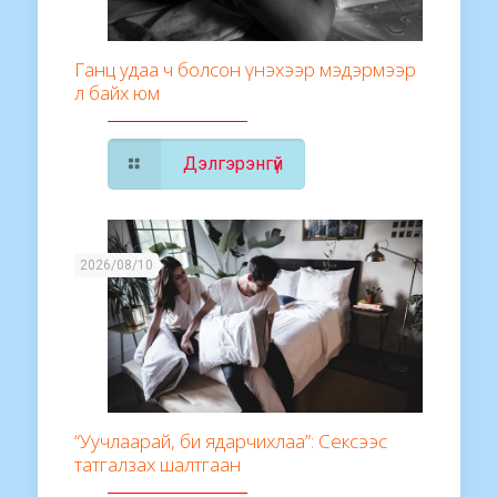
Ганц удаа ч болсон үнэхээр мэдэрмээр
л байх юм
Дэлгэрэнгүй
2026/08/10
“Уучлаарай, би ядарчихлаа”: Сексээс
татгалзах шалтгаан