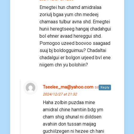
Emegtei hun chamd amidralaa
zoriulj bgaa yum chn medeej
chamaas tulbur avna shd. Emegtei
hunii heregtseeg hangaj chadahgui
bol ehner avaad hereggui shd.
Pornogoo uzeed boovoo saagaad
suuj bj boldogguimuu? Chadaltai
chadalgui er bolgon urjeed bvl ene
niigem chn yu bolohiin?
Tseelee_ma@yahoo.com
says:
Reply
2024/12/27 at 21:32
Haha zolbin puzdaa mine
amidral chine hamtiin bdg ym
cham shig shunal ni diildsen
avahiin don tussan maijag
guchiilzegen ni hezee ch hani