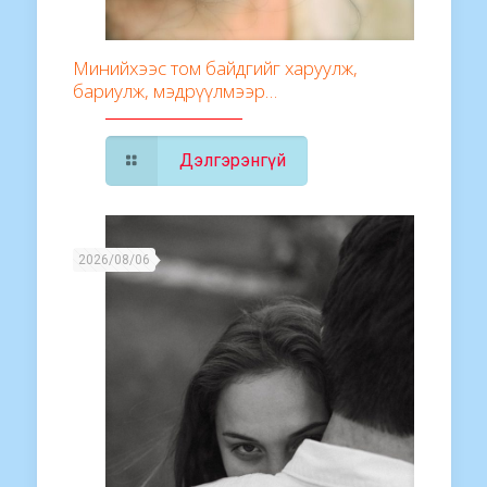
Минийхээс том байдгийг харуулж,
бариулж, мэдрүүлмээр…
Дэлгэрэнгүй
2026/08/06