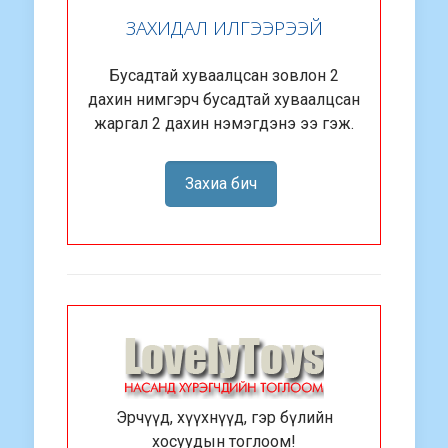
ЗАХИДАЛ ИЛГЭЭРЭЭЙ
Бусадтай хуваалцсан зовлон 2
дахин нимгэрч бусадтай хуваалцсан
жаргал 2 дахин нэмэгдэнэ ээ гэж.
Захиа бич
Эрчүүд, хүүхнүүд, гэр бүлийн
хосуудын тоглоом!