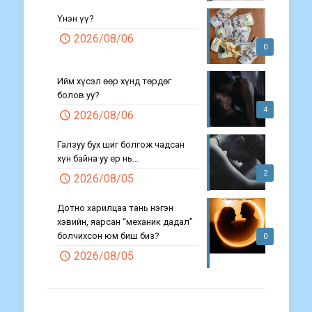
Үнэн үү?
2026/08/06
0
Ийм хүсэл өөр хүнд төрдөг
болов уу?
4
2026/08/06
Галзуу бух шиг болгож чадсан
хүн байна уу ер нь…
2
2026/08/05
Дотно харилцаа тань нэгэн
хэвийн, яарсан “механик дадал”
болчихсон юм биш биз?
0
2026/08/05