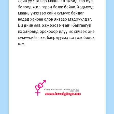
Сайн уу? Та нар маань зөвлөөч бид гэр бүл
болоод жил гаран болж байна. Хадмууд
маань үнэхээр сайн хүмүүс байдаг
надад хайраа олон янзаар мэдрүүлдэг.
Би өөрийн аав ээжээсээ ч авч байгаагүй
их хайранд орохооор илүү их хичээх энэ
хүмүүсийг яаж баярлуулах вэ гэж бодох
юм.