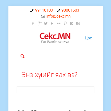
99110103
90001603
info@cekc.mn
Цэс
Энэ хүнийг яах вэ?