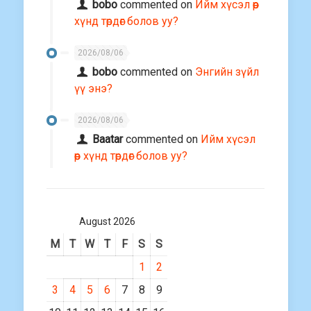
bobo
commented on
Ийм хүсэл өөр
хүнд төрдөг болов уу?
2026/08/06
bobo
commented on
Энгийн зүйл
үү энэ?
2026/08/06
Baatar
commented on
Ийм хүсэл
өөр хүнд төрдөг болов уу?
August 2026
M
T
W
T
F
S
S
1
2
3
4
5
6
7
8
9