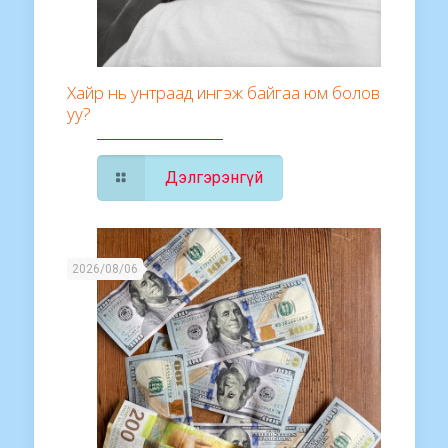
Хайр нь унтраад ингэж байгаа юм болов
уу?
Дэлгэрэнгүй
2026/08/06