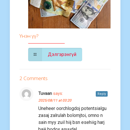
Үнэн үү?
Дэлгэрэнгүй
2 Comments
Tuvaan
says:
Reply
2025/08/11 at 03:20
Uneheer oorchlogdoj potentsialgu
zasaj zalrulah bolomjtoi, omno n
sain myy zuil hiij bsn esehiig harj
baijj bodox asuudal