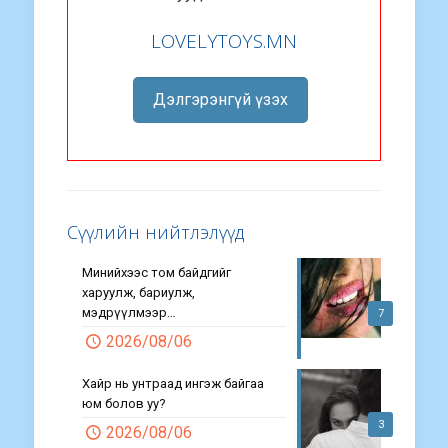
LOVELYTOYS.MN
Дэлгэрэнгүй үзэх
Сүүлийн нийтлэлүүд
Минийхээс том байдгийг
харуулж, бариулж,
мэдрүүлмээр…
7
2026/08/06
Хайр нь унтраад ингэж байгаа
юм болов уу?
3
2026/08/06