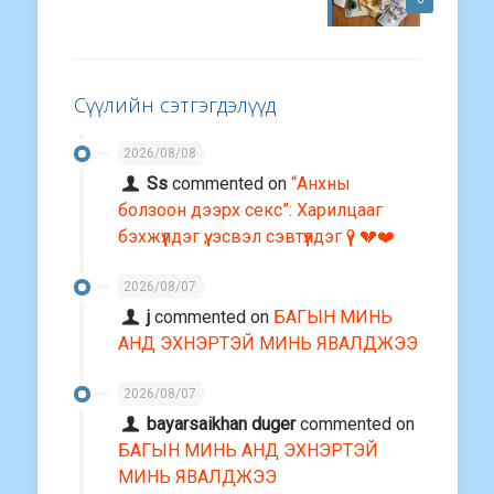
Сүүлийн сэтгэгдэлүүд
2026/08/08
Ss
commented on
“Анхны
болзоон дээрх секс”: Харилцааг
бэхжүүлдэг үү, эсвэл сэвтүүлдэг үү? 💔❤️
2026/08/07
j
commented on
БАГЫН МИНЬ
АНД ЭХНЭРТЭЙ МИНЬ ЯВАЛДЖЭЭ
2026/08/07
bayarsaikhan duger
commented on
БАГЫН МИНЬ АНД ЭХНЭРТЭЙ
МИНЬ ЯВАЛДЖЭЭ