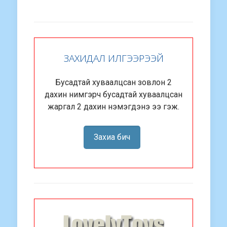
ЗАХИДАЛ ИЛГЭЭРЭЭЙ
Бусадтай хуваалцсан зовлон 2
дахин нимгэрч бусадтай хуваалцсан
жаргал 2 дахин нэмэгдэнэ ээ гэж.
Захиа бич