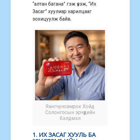
“алтан багана” гэж үзэж, “Их
Засаг” хуулиар харилцааг
зохицуулж байв.
Яангчунсамрок Хойд
Солонгосын эрчүүдийн
бэлдмэл
1. ИХ ЗАСАГ ХУУЛЬ БА