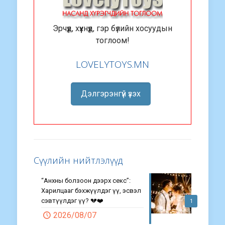
Эрчүүд, хүүхнүүд, гэр бүлийн хосуудын
тоглоом!
LOVELYTOYS.MN
Дэлгэрэнгүй үзэх
Сүүлийн нийтлэлүүд
“Анхны болзоон дээрх секс”:
Харилцааг бэхжүүлдэг үү, эсвэл
сэвтүүлдэг үү? 💔❤️
1
2026/08/07