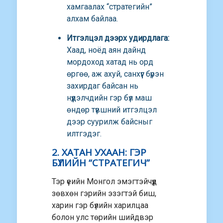
хамгаалах “стратегийн”
алхам байлаа.
Итгэлцэл дээрх удирдлага:
Хаад, ноёд аян дайнд
мордоход хатад нь орд
өргөө, аж ахуй, санхүүг бүрэн
захирдаг байсан нь
нүүдэлчдийн гэр бүл маш
өндөр түвшний итгэлцэл
дээр суурилж байсныг
илтгэдэг.
2. ХАТАН УХААН: ГЭР
БҮЛИЙН “СТРАТЕГИЧ”
Тэр үеийн Монгол эмэгтэйчүүд
зөвхөн гэрийн эзэгтэй биш,
харин гэр бүлийн харилцаа
болон улс төрийн шийдвэр