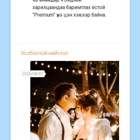
харилцаандаа баримтлах ёстой
“Premium” үнэ цэн хэвээр байна.
Холбоотой нийтлэл
2026/08/07