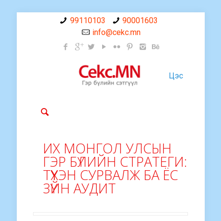
99110103
90001603
info@cekc.mn
Цэс
ИХ МОНГОЛ УЛСЫН
ГЭР БҮЛИЙН СТРАТЕГИ:
ТҮҮХЭН СУРВАЛЖ БА ЁС
ЗҮЙН АУДИТ