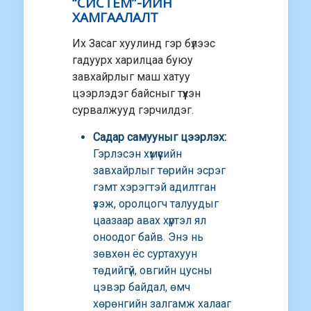
“СИСТЕМ”-ИЙН
ХАМГААЛАЛТ
Их Засаг хуулинд гэр бүлээс
гадуурх харилцаа буюу
завхайрлыг маш хатуу
цээрлэдэг байсныг түүхэн
сурвалжууд гэрчилдэг.
Садар самууныг цээрлэх:
Гэрлэсэн хүмүүсийн
завхайрлыг төрийн эсрэг
гэмт хэрэгтэй адилтган
үзэж, оролцогч талуудыг
цаазаар авах хүртэл ял
оноодог байв. Энэ нь
зөвхөн ёс суртахуун
төдийгүй, овгийн цусны
цэвэр байдал, өмч
хөрөнгийн залгамж халааг