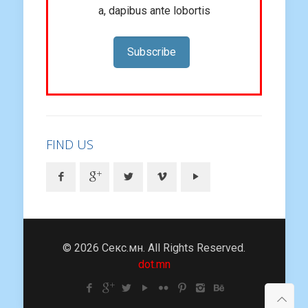
a, dapibus ante lobortis
Subscribe
FIND US
© 2026 Секс.мн. All Rights Reserved.
dot.mn