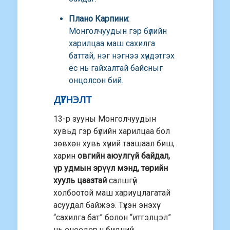
Плано Карпини:
Монголчуудын гэр бүлийн
харилцаа маш сахилга
баттай, нэг нэгнээ хүндэтгэх
ёс нь гайхалтай байсныг
онцолсон бий.
ДҮГНЭЛТ
13-р зууны Монголчуудын
хувьд гэр бүлийн харилцаа бол
зөвхөн хувь хүний таашаал биш,
харин
овгийн аюулгүй байдал,
үр удмын эрүүл мэнд, төрийн
хууль цаазтай
салшгүй
холбоотой маш хариуцлагатай
асуудал байжээ. Түүхэн энэхүү
“сахилга бат” болон “итгэлцэл”
нь өнөөдөр ч бидний