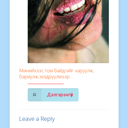
Минийхээс том байдгийг харуулж,
бариулж, мэдрүүлмээр…
Дэлгэрэнгүй
Leave a Reply