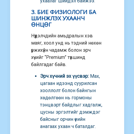
ухаалаг шийдэл байжээ.
3. БИЕ ФИЗИОЛОГИ БА
ШИНЖЛЭХ УХААНЧ
ӨНЦӨГ
Нүүдэлчдийн амьдралын хэв
маяг, хоол унд нь тэдний нөхөн
үржихүйн чадамж болон эрч
хүчийг “Premium” түвшинд
байлгадаг байв.
Эрч хүчний эх үүсвэр:
Мах,
цагаан идээнд суурилсан
хооллолт болон байнгын
хөдөлгөөн нь гормоны
тэнцвэрт байдлыг хадгалж,
цусны эргэлтийг дэмждэг
байсныг орчин үеийн
анагаах ухаан ч баталдаг.