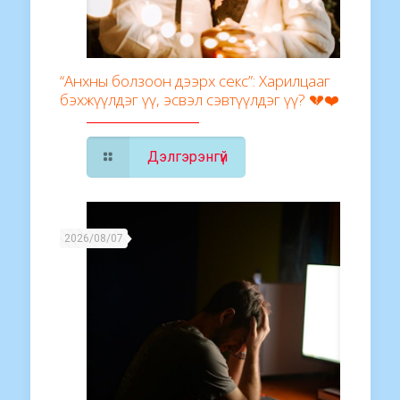
“Анхны болзоон дээрх секс”: Харилцааг
бэхжүүлдэг үү, эсвэл сэвтүүлдэг үү? 💔❤️
Дэлгэрэнгүй
2026/08/07