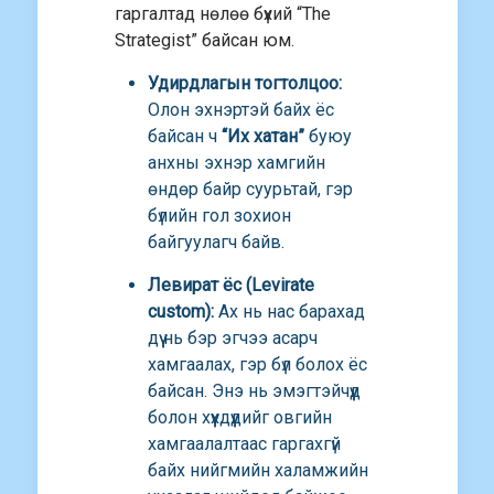
гаргалтад нөлөө бүхий “The
Strategist” байсан юм.
Удирдлагын тогтолцоо:
Олон эхнэртэй байх ёс
байсан ч
“Их хатан”
буюу
анхны эхнэр хамгийн
өндөр байр суурьтай, гэр
бүлийн гол зохион
байгуулагч байв.
Левират ёс (Levirate
custom):
Ах нь нас барахад
дүү нь бэр эгчээ асарч
хамгаалах, гэр бүл болох ёс
байсан. Энэ нь эмэгтэйчүүд
болон хүүхдүүдийг овгийн
хамгаалалтаас гаргахгүй
байх нийгмийн халамжийн