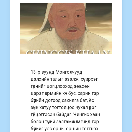
13-р зуунд Монголчууд
дэлхийн талыг эзэлж, хүчирхэг
гүрнийг цогцлооход зөвхөн
цэрэг армийн хүч бус, харин гэр
бүлийн дотоод сахилга бат, ёс
зүйн хатуу тогтолцоо чухал үүрэг
гүйцэтгэсэн байдаг. Чингис хаан
болон түүний залгамжлагчид гэр
бүлийг улс орны оршин тогтнох