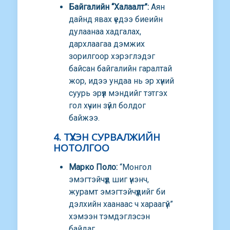
Байгалийн “Халаалт”:
Аян
дайнд явах үедээ биеийн
дулаанаа хадгалах,
дархлаагаа дэмжих
зорилгоор хэрэглэдэг
байсан байгалийн гаралтай
жор, идээ ундаа нь эр хүний
суурь эрүүл мэндийг тэтгэх
гол хүчин зүйл болдог
байжээ.
4. ТҮҮХЭН СУРВАЛЖИЙН
НОТОЛГОО
Марко Поло:
“Монгол
эмэгтэйчүүд шиг үнэнч,
журамт эмэгтэйчүүдийг би
дэлхийн хаанаас ч хараагүй”
хэмээн тэмдэглэсэн
байдаг.