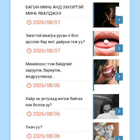
БАГЫН МИНЬ АНД ЭХНЭРТЭЙ
МИНЬ ЯВАЛДЖЭЭ
4
2026/08/07
Эмэгтэй виагра уусан л бол
арслан бар мэт дайрна гэж үү?
2
2026/08/07
Минийхээс том байдгийг
харуулж, бариулж,
мэдрүүлмээр…
9
2026/08/06
Хайр нь унтраад ингэж байгаа
юм болов уу?
3
2026/08/06
Үнэн үү?
2026/08/06
0