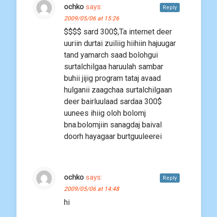
ochko
says:
Reply
2009/05/06 at 15:26
$$$$ sard 300$,Ta internet deer
uuriin durtai zuiliig hiihiin hajuugar
tand yamarch saad bolohgui
surtalchilgaa haruulah sambar
buhii jijig program tataj avaad
hulganii zaagchaa surtalchilgaan
deer bairluulaad sardaa 300$
uunees ihiig oloh bolomj
bna.bolomjiin sanagdaj baival
doorh hayagaar burtguuleerei
ochko
says:
Reply
2009/05/06 at 14:48
hi