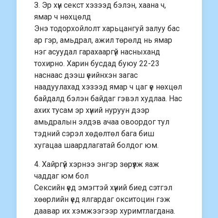
З. Эр хүн секст хэзээд бэлэн, хаана ч,
ямар ч нөхцөлд
Энэ тодорхойлолт харьцангуй залуу бас
ар гэр, амьдрал, ажил төрөлд нь ямар
нэг асуудал гарахааргүй насныханд
тохирно. Харин бусдад буюу 22-23
наснаас дээш үеийнхэн загас
наадуулахад хэзээд ямар ч цаг үе нөхцөл
байдалд бэлэн байдаг гэвэл худлаа. Нас
ахих тусам эр хүний нуруун дээр
амьдралын элдэв ачаа овоордог тул
тэдний сэрэл хөдөлтөл бага биш
хугацаа шаардлагатай болдог юм.
4. Хайргүй хэрнээ энгэр зөрүүлж яаж
чаддаг юм бол
Сексийн үед эмэгтэй хүний биед сэтгэл
хөөрлийн үед ялгардаг окситоцин гэж
даавар их хэмжээгээр хуримтлагдана.