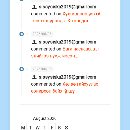
sissysiska2019@gmail.com
commented on
Хүчлээд поо үзэхгүй
тэсэхэд үсрээд л 3 хонодог
2026/08/06
sissysiska2019@gmail.com
commented on
Бага наснаасаа л
энийгээ нууж ирсэн…
2026/08/06
sissysiska2019@gmail.com
commented on
Хөлөө гайхуулах
сонирхол байхгүй шүү
August 2026
M
T
W
T
F
S
S