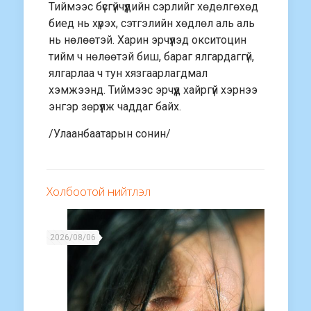
Тиймээс бүсгүйчүүдийн сэрлийг хөдөлгөхөд
биед нь хүрэх, сэтгэлийн хөдлөл аль аль
нь нөлөөтэй. Харин эрчүүлэд окситоцин
тийм ч нөлөөтэй биш, бараг ялгардаггүй,
ялгарлаа ч тун хязгаарлагдмал
хэмжээнд. Тиймээс эрчүүд хайргүй хэрнээ
энгэр зөрүүлж чаддаг байх.
/Улаанбаатарын сонин/
Холбоотой нийтлэл
2026/08/06