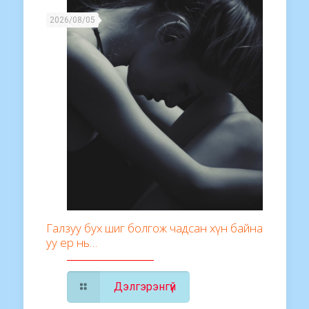
2026/08/05
Галзуу бух шиг болгож чадсан хүн байна
уу ер нь…
Дэлгэрэнгүй