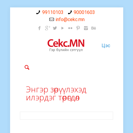
99110103
90001603
info@cekc.mn
Цэс
Энгэр зөрүүлэхэд
илэрдэг төөрөгдөл