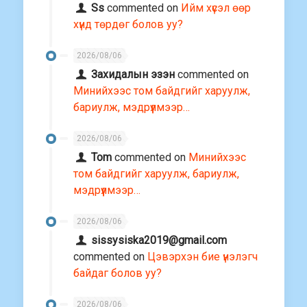
Ss
commented on
Ийм хүсэл өөр
хүнд төрдөг болов уу?
2026/08/06
Захидалын эзэн
commented on
Минийхээс том байдгийг харуулж,
бариулж, мэдрүүлмээр…
2026/08/06
Tom
commented on
Минийхээс
том байдгийг харуулж, бариулж,
мэдрүүлмээр…
2026/08/06
sissysiska2019@gmail.com
commented on
Цэвэрхэн бие үнэлэгч
байдаг болов уу?
2026/08/06