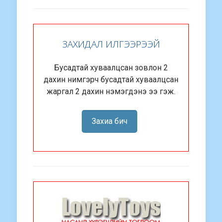
ЗАХИДАЛ ИЛГЭЭРЭЭЙ
Бусадтай хуваалцсан зовлон 2
дахин нимгэрч бусадтай хуваалцсан
жаргал 2 дахин нэмэгдэнэ ээ гэж.
Захиа бич