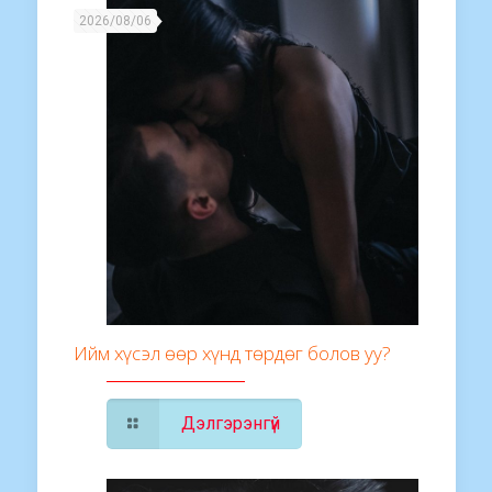
2026/08/06
Ийм хүсэл өөр хүнд төрдөг болов уу?
Дэлгэрэнгүй