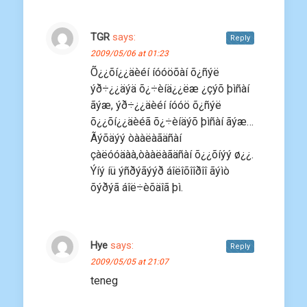
TGR
says:
Reply
2009/05/06 at 01:23
Õ¿¿õí¿¿äèéí íóóöõàí õ¿ñýë
ýð÷¿¿äýä õ¿÷èíä¿¿ëæ ¿çýõ þìñàí
ãýæ, ýð÷¿¿äèéí íóóö õ¿ñýë
õ¿¿õí¿¿äèéã õ¿÷èíäýõ þìñàí ãýæ…
Ãýõäýý òààëàãäñàí
çàëóóäàà,òààëàãäñàí õ¿¿õíýý ø¿¿.
Ýíý íü ýñðýãýýð áîëîõîîðîî ãýìò
õýðýã áîë÷èõäîã þì.
Hye
says:
Reply
2009/05/05 at 21:07
teneg