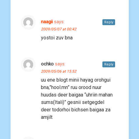
naagii
says:
Reply
2009/05/07 at 00:42
yostoi zuv bna
ochko
says:
Reply
2009/05/06 at 15:52
uu ene blogt minii hayag orohgui
bna,”hool.mn” ruu orood nuur
huudas deer baigaa “uhriin mahan
sums(Itali)” gesnii setgegdel
deer todorhoi bichsen baigaa za
amjilt