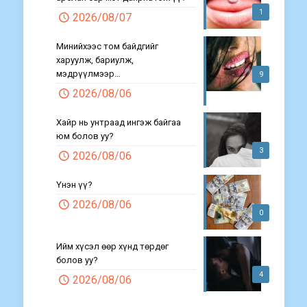
1
2026/08/07
Минийхээс том байдгийг
харуулж, бариулж,
мэдрүүлмээр…
9
2026/08/06
Хайр нь унтраад ингэж байгаа
юм болов уу?
3
2026/08/06
Үнэн үү?
2026/08/06
0
Ийм хүсэл өөр хүнд төрдөг
болов уу?
4
2026/08/06