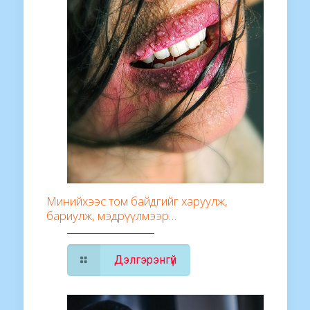
Минийхээс том байдгийг харуулж,
бариулж, мэдрүүлмээр…
Дэлгэрэнгүй