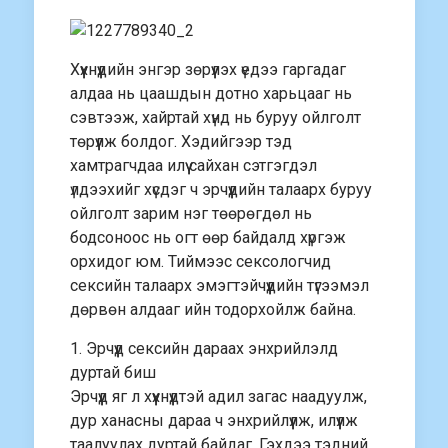
Хүүхнүүдийн энгэр зөрүүлэх үедээ гаргадаг
алдаа нь цаашдын дотно харьцааг нь
сэвтээж, хайртай хүнд нь буруу ойлголт
төрүүлж болдог. Хэдийгээр тэд
хамтрагчдаа илүү сайхан сэтгэгдэл
үлдээхийг хүсдэг ч эрчүүдийн талаарх буруу
ойлголт зарим нэг төөрөгдөл нь
бодсоноос нь огт өөр байдалд хүргэж
орхидог юм. Тиймээс сексологчид
сексийн талаарх эмэгтэйчүүдийн түгээмэл
дөрвөн алдааг ийн тодорхойлж байна.
1. Эрчүүд сексийн дараах энхрийлэлд
дуртай биш
Эрчүүд яг л хүүхнүүдтэй адил загас наадуулж,
дур ханасны дараа ч энхрийлүүлж, илүүлж
таалуулах дуртай байдаг. Гэхдээ тэдний