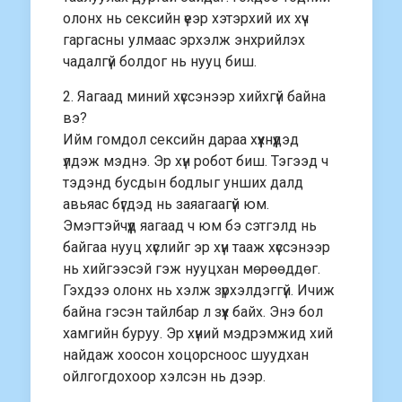
олонх нь сексийн үеэр хэтэрхий их хүч
гаргасны улмаас эрхэлж энхрийлэх
чадалгүй болдог нь нууц биш.
2. Яагаад миний хүссэнээр хийхгүй байна
вэ?
Ийм гомдол сексийн дараа хүүхнүүдэд
үлдэж мэднэ. Эр хүн робот биш. Тэгээд ч
тэдэнд бусдын бодлыг унших далд
авьяас бүгдэд нь заяагаагүй юм.
Эмэгтэйчүүд яагаад ч юм бэ сэтгэлд нь
байгаа нууц хүслийг эр хүн тааж хүссэнээр
нь хийгээсэй гэж нууцхан мөрөөддөг.
Гэхдээ олонх нь хэлж зүрхэлдэггүй. Ичиж
байна гэсэн тайлбар л зүүх байх. Энэ бол
хамгийн буруу. Эр хүний мэдрэмжид хий
найдаж хоосон хоцорсноос шуудхан
ойлгогдохоор хэлсэн нь дээр.