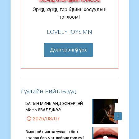
Эрчүүд, хүүхнүүд, гэр бүлийн хосуудын
тоглоом!
LOVELYTOYS.MN
Дэлгэрэнгүй үзэх
Сүүлийн нийтлэлүүд
БАГЫН МИНЬ АНД ЭХНЭРТЭЙ
МИНЬ ЯВАЛДЖЭЭ
0
2026/08/07
Эмэгтэй виагра уусан л бол
арслан бар мэт дайрна гэж үү?