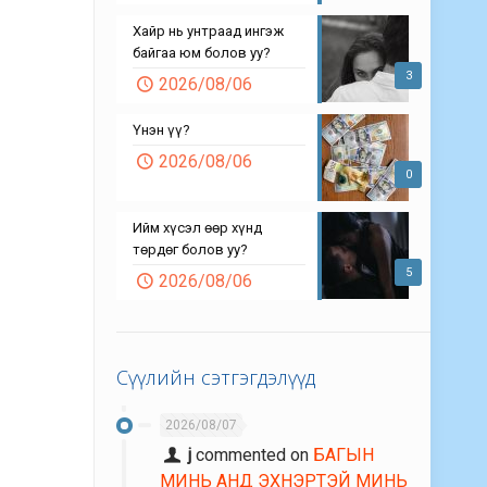
Хайр нь унтраад ингэж
байгаа юм болов уу?
3
2026/08/06
Үнэн үү?
2026/08/06
0
Ийм хүсэл өөр хүнд
төрдөг болов уу?
5
2026/08/06
Сүүлийн сэтгэгдэлүүд
2026/08/07
j
commented on
БАГЫН
МИНЬ АНД ЭХНЭРТЭЙ МИНЬ