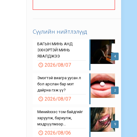
Сүүлийн нийтлэлүүд
БАГЫН МИНЬ АНД
ЭХНЭРТЭЙ МИНЬ
ЯВАЛДЖЭЭ
4
2026/08/07
Эмэгтэй виагра уусан л
бол арслан бар мэт
дайрна гэж үү?
2
2026/08/07
Минийхээс том байдгийг
харуулж, бариулж,
мэдрүүлмээр…
9
2026/08/06