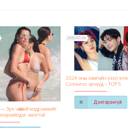
2025/07/29
2024 оны хамгийн үзэсгэлэ
Солонгос эрчүүд – TOP 5
Дэлгэрэнгүй
— Эрх чөлөөний мэдрэмжийг
илэрхийлдэг эмэгтэй