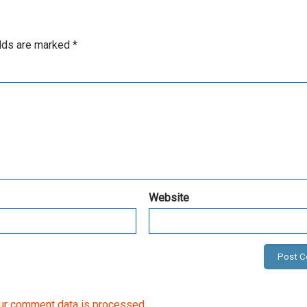
elds are marked
*
Website
ur comment data is processed.