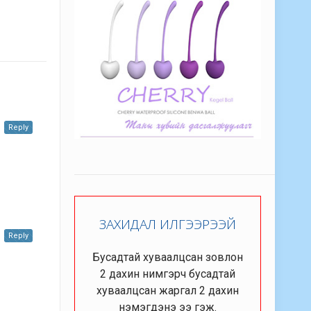
Reply
ЗАХИДАЛ ИЛГЭЭРЭЭЙ
Reply
Бусадтай хуваалцсан зовлон
2 дахин нимгэрч бусадтай
хуваалцсан жаргал 2 дахин
нэмэгдэнэ ээ гэж.