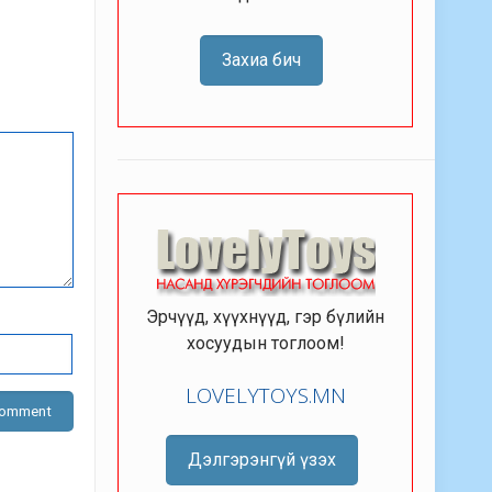
Захиа бич
Эрчүүд, хүүхнүүд, гэр бүлийн
хосуудын тоглоом!
LOVELYTOYS.MN
Дэлгэрэнгүй үзэх