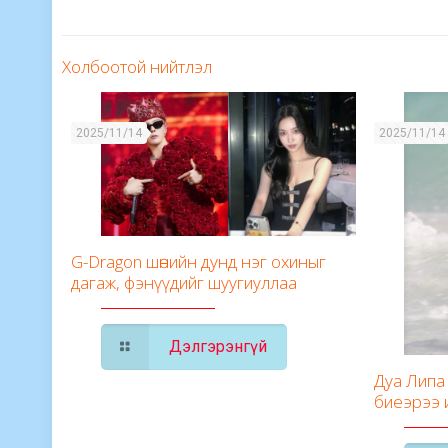
Холбоотой нийтлэл
2025/11/14
2025/11/14
G-Dragon шөнийн дунд нэг охиныг
дагаж, фэнүүдийг шуугиуллаа
Дэлгэрэнгүй
Дуа Липа 
биеэрээ 