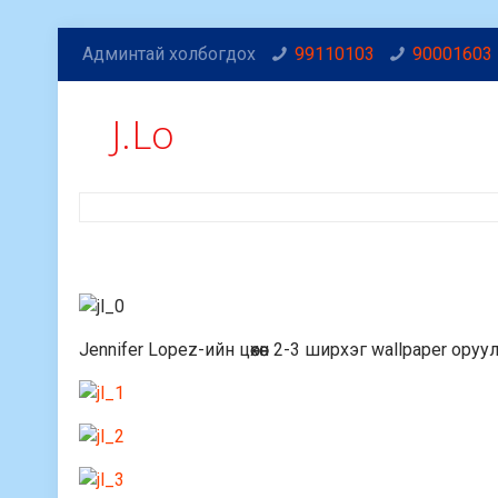
Админтай холбогдох
99110103
90001603
J.Lo
Jennifer Lopez-ийн цөөхөөн 2-3 ширхэг wallpaper ор