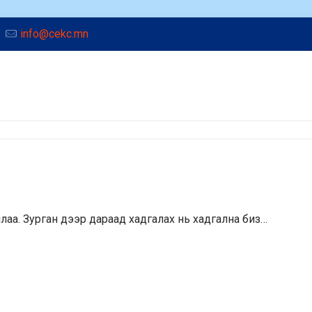
info@cekc.mn
ууллаа. Зурган дээр дараад хадгалах нь хадгална биз…