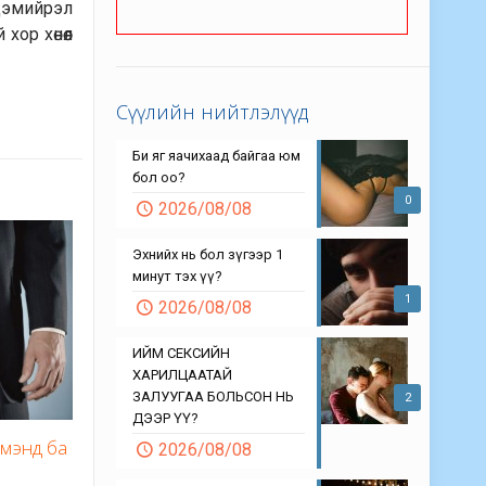
 дэмийрэл
ор хөнөөл
Сүүлийн нийтлэлүүд
Би яг яачихаад байгаа юм
бол оо?
0
2026/08/08
Эхнийх нь бол зүгээр 1
минут тэх үү?
1
2026/08/08
ИЙМ СЕКСИЙН
ХАРИЛЦААТАЙ
ЗАЛУУГАА БОЛЬСОН НЬ
2
ДЭЭР ҮҮ?
л мэнд ба
2026/08/08