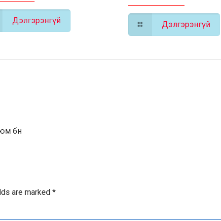
Дэлгэрэнгүй
Дэлгэрэнгүй
 юм бн
elds are marked
*