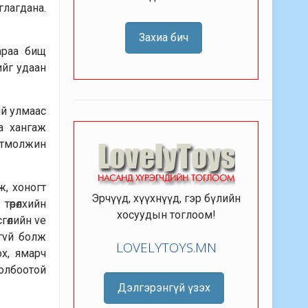
лагдана.
Захиа бич
араа бищ
ийг удаан
ий улмаас
аа хангаж
огтмолжин
ж, хоногт
Эрчүүд, хүүхнүүд, гэр бүлийн
төрөлхийн
хосуудын тоглоом!
сгөлийн vе
гvй болж
LOVELYTOYS.MN
ох, ямарч
холбоотой
Дэлгэрэнгүй үзэх