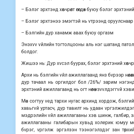
– Бэлэг эрхтэнд хөвчрөлт өгөгдөх буюу бэлэг эрхтэни
– Бэлэг эрхтэнээ эмэгтэй нь vтрээнд оруулснаа
– Бэлгийн дур ханамж авах буюу оргазм
Энэхvv vйлийн тогтолцооны аль нэг шатанд патолг
болдог.
Жишээ нь: Дур хvсэл буурах, бэлэг эрхтэний хөвчрө
Архи нь бэлгийн vйл ажиллагаанд янз бvрээр нөлөөл
дур тачаал нь оргилдог бол /26%/ зарим нэгэнд 
эрхтэний ажиллагаанд нь огт нөлөө vзvvлдэггvй хэ
Мөн согтуу vед тархи нугас архинд хордож, бэлг
хавьгvй уртасч, дур тавилт нь удаан vргэлжилдэ
мэдрэлийн vйл ажиллагааны хэв шинж, галбир, за
ажиллагааны галибарын хувьд холерик юмуу мелан
бvрэг, vргэлж эргэлзэн тээнэгэлздэг зан төрхий