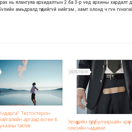
рах нь ялангуяа архидалтын 2 ба 3-р vед архины хардалт
бvлийн амьдралд төдийгvй нийгэм , хамт олонд ч гvн гvнзгий х
2025/10/31
“Ундарга”: Тестостерон
байгалийн аргаар өсгөх 4
Эрчүүдийн түрүү булчирхайн эрүү
ухааны тактик
сексийн чадавхи