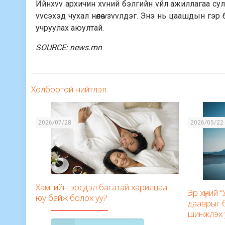
Ийнхvv архичин хvний бэлгийн vйл ажиллагаа сул
vvсэхэд чухал нөлөө vзvvлдэг. Энэ нь цаашдын гэр 
учруулах аюултай.
SOURCE: news.mn
Холбоотой нийтлэл
2026/07/28
2026/05/22
Хамгийн эрсдэл багатай харилцаа
Эр хүний 
юу байж болох уу?
дааврыг 
шинжлэх 