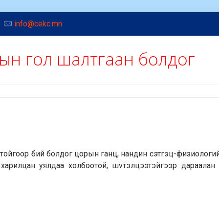
info@cekc.mn
ын гол шалтгаан болдог
отойгоор бий болдог цорын ганц, нандин сэтгэц-физиологий
 харилцан уялдаа холбоотой, шvтэлцээтэйгээр дараалан 