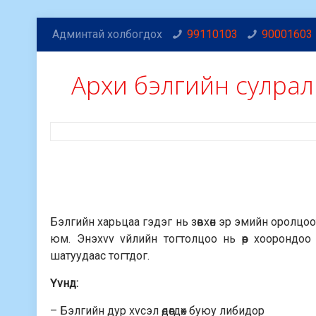
Админтай холбогдох
99110103
90001603
Архи бэлгийн сулрал
Бэлгийн харьцаа гэдэг нь зөвхөн эр эмийн оролцо
юм. Энэхvv vйлийн тогтолцоо нь өөр хоорондоо
шатуудаас тогтдог.
Үvнд:
– Бэлгийн дур хvсэл өдөөгдөх буюу либидор