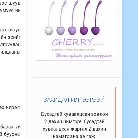
гээс шууд
хvмvvс нь
эдэх оюун
ийн эсийг
этрvvлэн
рилцааны
ЗАХИДАЛ ИЛГЭЭРЭЭЙ
эх илрэл,
Бусадтай хуваалцсан зовлон
2 дахин нимгэрч бусадтай
мбараагvй
хуваалцсан жаргал 2 дахин
й буурна.
нэмэгдэнэ ээ гэж.