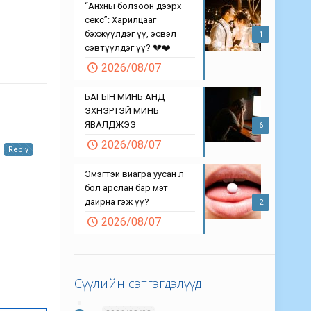
“Анхны болзоон дээрх
секс”: Харилцааг
бэхжүүлдэг үү, эсвэл
1
сэвтүүлдэг үү? 💔❤️
2026/08/07
БАГЫН МИНЬ АНД
ЭХНЭРТЭЙ МИНЬ
ЯВАЛДЖЭЭ
6
2026/08/07
Reply
Эмэгтэй виагра уусан л
бол арслан бар мэт
дайрна гэж үү?
2
2026/08/07
Сүүлийн сэтгэгдэлүүд