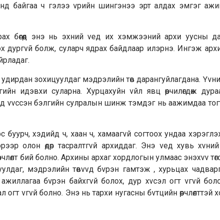
энд байгаа ч гэлээ vрийн шингэнээ эрт алдах эмгэг ажиг
х бөгөөд энэ нь эхний vед их хэмжээний архи уусны д
идэх дургvй болж, суларч ядрах байдлаар илэрнэ. Ингэж арх
йрладаг.
г удирдан зохицуулдаг мэдрэлийн төв дарангуйлагдана. Үvн
гийн идэвхи суларна. Хурцахуйн vйл явц өөрчилөгдөж дур
vед vvссэн бэлгийн сулралын шинж тэмдэг нь аажимдаа т
рс буурч, хэдийд ч, хаан ч, хамаагvй согтоох ундаа хэрэглэ
ээр олон өдөр тасралтгvй архиддаг. Энэ vед хувь хvний 
өөрчлөлт бий болно. Архины архаг хордлогын улмаас энэхvv төг
улдаг, мэдрэлийн төвvvд бvрэн гамтэж , хурьцах чадвар
ажиллагаа бvрэн байхгvй болох, дур хvсэл огт vгvй бол
ал огт vгvй болно. Энэ нь тархи нугасны бvтцийн өөрчлөлттэй 