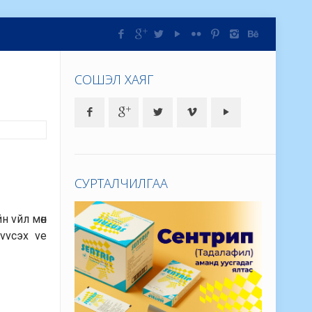
СОШЭЛ ХАЯГ
СУРТАЛЧИЛГАА
н vйл мөн
vvсэх vе