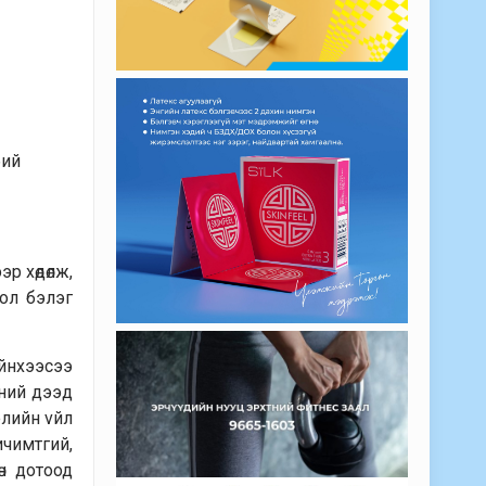
бий
р хөдөлж,
бол бэлэг
ийнхээсээ
vний дээд
элийн vйл
ичимтгий,
өн дотоод