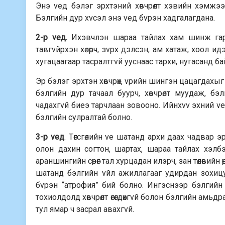
Энэ vед бэлэг эрхтэний хөвчрөлт хэвийн хэмжэ
Бэлгийн дур хvсэл энэ vед бvрэн хадгалагдана.
2-р vед.
Ихэвчлэн шараа тайлах хам шинж гара
тавгvйрхэн хөлөрч, зvрх дэлсэн, ам хатаж, хоол 
хугацаагаар тасралтгvй ууснаас тархи, нугасанд ба
Эр бэлэг эрхтэн хөвчрөх, vрийн шингэн цацагдахы
бэлгийн дур тачаал буурч, хөвчрөлт муудаж, бэл
чадахгvй биеэ тарчлаан зовооно. Ийнхvv эхний 
бэлгийн сулралтай болно.
3-р vед
. Төгсгөлийн vе шатанд архи даах чадвар э
олон дахин согтон, шартах, шараа тайлах хэлбэр
араншингийн сөрөг тал хурцадан илэрч, зан төлөвийн 
шатанд бэлгийн vйл ажиллагааг удирдан зохицу
бvрэн “атрофия” бий болно. Ингэснээр бэлгийн 
тохиолдолд хөвчрөлт өгөгдөхгvй болон бэлгийн амьдр
тул ямар ч засрал авахгvй.