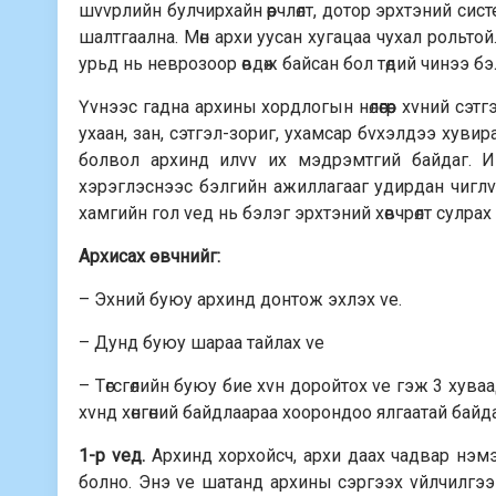
шvvрлийн булчирхайн өөрчлөлт, дотор эрхтэний си
шалтгаална. Мөн архи уусан хугацаа чухал рольто
урьд нь неврозоор өвдөж байсан бол төдий чинээ б
Үvнээс гадна архины хордлогын нөлөөгөөр хvний с
ухаан, зан, сэтгэл-зориг, ухамсар бvхэлдээ хувира
болвол архинд илvv их мэдрэмтгий байдаг. Ий
хэрэглэснээс бэлгийн ажиллагааг удирдан чигл
хамгийн гол vед нь бэлэг эрхтэний хөвчрөлт сулрах
Архисах өвчнийг:
– Эхний буюу архинд донтож эхлэх vе.
– Дунд буюу шараа тайлах vе
– Төгсгөлийн буюу бие хvн доройтох vе гэж 3 хуваа
хvнд хөнгөний байдлаараа хоорондоо ялгаатай байда
1-р vед.
Архинд хорхойсч, архи даах чадвар нэмэгд
болно. Энэ vе шатанд архины сэргээх vйлчилгээний