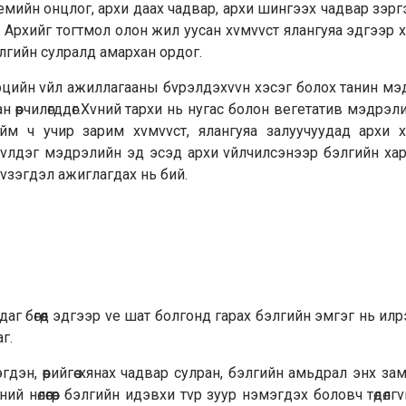
стемийн онцлог, архи даах чадвар, архи шингээх чадвар зэр
й. Архийг тогтмол олон жил уусан хvмvvст ялангуяа эдгээр 
элгийн сулралд амархан ордог.
этгэцийн vйл ажиллагааны бvрэлдэхvvн хэсэг болох танин м
н өөрчилөгддөг.Хvний тархи нь нугас болон вегетатив мэдрэл
м ч учир зарим хvмvvст, ялангуяа залуучуудад архи х
vvлдэг мэдрэлийн эд эсэд архи vйлчилсэнээр бэлгийн ха
 vзэгдэл ажиглагдах нь бий.
даг бөгөөд эдгээр vе шат болгонд гарах бэлгийн эмгэг нь илр
г.
эн, өөрийгөө хянах чадвар сулран, бэлгийн амьдрал энх за
 нөлөөгөөр бэлгийн идэвхи тvр зуур нэмэгдэх боловч төдөлгv