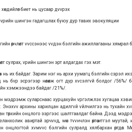
й хөндийлөг биет нь цусаар дvvрэх
р vрийн шингэн гадагшлах буюу дур тавих эвокуляции
ийн өөрчлөлт vvссэнээс vvдэн бэлгийн ажиллагааны хямрал 
лт сулрах, vрийн шингэн эрт алдагдах гэх мэт.
өх нь их байдаг. Зарим нэг нь архи уумагц бэлгийн сэрэл ихээ
нь бvр эсрэгээр нөлөөлж огт дур хvсэлгvй болдог /56%/ 
вийн хэмжээндээ байдаг /21%/.
ийн мэдрэмж суларснаас хурцахуйн vргэлжлэх хугацаа хэв
г. Энэхvv архины харилцан адилгvй vйлчилгээ нь тухайн х
н төрхийн онцлого зэргээс шалтгаалдаг байна. Дээд мэдр
холик авиртай эрчvvд, мөн тvvнчлэн өөртөө итгэл муутай, 
н онцлогтой хvмvvс бэлгийн сулралд хялбархан өртдөг. М