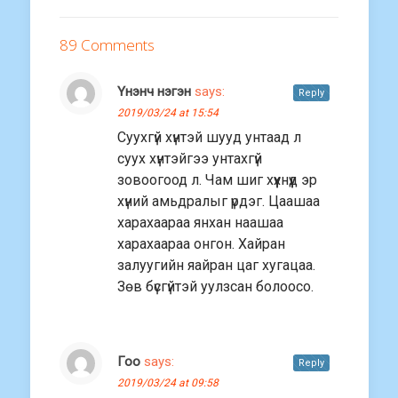
89 Comments
Үнэнч нэгэн
says:
Reply
2019/03/24 at 15:54
Суухгүй хүнтэй шууд унтаад л
суух хүнтэйгээ унтахгүй
зовоогоод л. Чам шиг хүүхнүүд эр
хүний амьдралыг үрдэг. Цаашаа
харахаараа янхан наашаа
харахаараа онгон. Хайран
залуугийн яайран цаг хугацаа.
Зөв бүсгүйтэй уулзсан болоосо.
Гоо
says:
Reply
2019/03/24 at 09:58