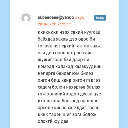
subeedeee@yahoo
says:
Reply
2010/09/01 at 06:50
кккккккк нээх сүрхий нуугаад
байхдаа яахав дээ одоо би
тэгвэл нэг сүрхий тактик зааж
өги дөө орон дотроо сайн
жужиглээд бай дээр ни
нэмээд хэлэхэд казакуудийн
нэг арга байдаг юм билээ
онгон биш хүүхнүүд онгон гэдгээ
хадам болон нөхөртөө батлах
гэж хониний хэдэн дусал цус
үнхэлцгэнд боогоод орондоо
орсон хойноо хагалдаг гэсэн
кккк тэрэн шиг арга бодож
олохгүй юу даа