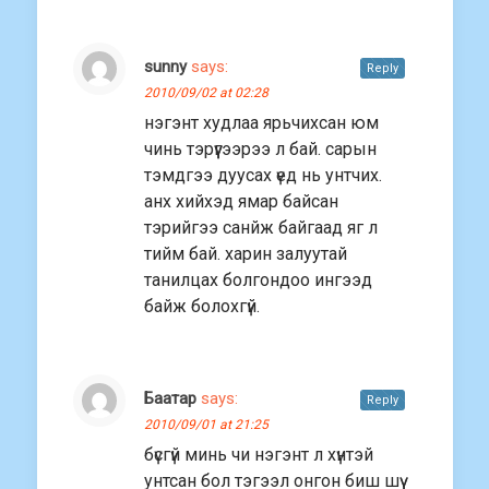
sunny
says:
Reply
2010/09/02 at 02:28
нэгэнт худлаа ярьчихсан юм
чинь тэрүүгээрээ л бай. сарын
тэмдгээ дуусах үед нь унтчих.
анх хийхэд ямар байсан
тэрийгээ санйж байгаад яг л
тийм бай. харин залуутай
танилцах болгондоо ингээд
байж болохгүй.
Баатар
says:
Reply
2010/09/01 at 21:25
бүсгүй минь чи нэгэнт л хүнтэй
унтсан бол тэгээл онгон биш шүү