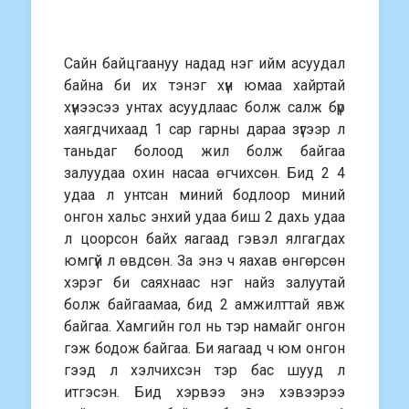
Сайн байцгаануу надад нэг ийм асуудал
байна би их тэнэг хүн юмаа хайртай
хүнээсээ унтах асуудлаас болж салж бүр
хаягдчихаад 1 сар гарны дараа зүгээр л
таньдаг болоод жил болж байгаа
залуудаа охин насаа өгчихсөн. Бид 2 4
удаа л унтсан миний бодлоор миний
онгон хальс энхий удаа биш 2 дахь удаа
л цоорсон байх яагаад гэвэл ялгагдах
юмгүй л өвдсөн. За энэ ч яахав өнгөрсөн
хэрэг би саяхнаас нэг найз залуутай
болж байгаамаа, бид 2 амжилттай явж
байгаа. Хамгийн гол нь тэр намайг онгон
гэж бодож байгаа. Би яагаад ч юм онгон
гээд л хэлчихсэн тэр бас шууд л
итгэсэн. Бид хэрвээ энэ хэвээрээ