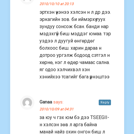
2010/10/10 at 20:13
эртхэн үнэнээ хэлсэн н л др дээ.
эркагийн зов. би иймэрхүү туух
зундуу сонсож бсан. банди нар
мэдэхгүй биш мэддэг юмаа. тэр
уэдээ л дуугуй өнгөрдөг
болхоос биш. харин дараа н
дотроо ургэлж бодоод сэтгэл н
хөрнө, нэг л өдөр чамаас сална.
яг одоо хэлчихвэл хэн
хэнийхээ тсагийг бага үрнэштээ
Ganaa
says:
Reply
2010/10/09 at 04:31
за юу ч гэх юм бэ дээ TSEEGII-
н хэлсэн зөв л арга байна
манай найз охин онгон биш л