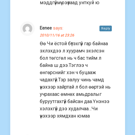
мэддгүймүү оэүлаад унткуй ю
Eenee
says:
Reply
2010/11/16 at 23:26
Өө Чи ёстой бүтэхгүй гар байнаа
эхлэхдээ л хуурамч эхэлсэн
бол төгсгөл нь ч бас тийм л
байна ш дээ.Тэглээ ч
өнгөрснийг хэн ч буцааж
чадахгүй.Тэр залуу чинь чамд
үнэхээр хайртай л бол өөртэй нь
учрахаас өмнөх амьдралыг
буруутгахгүй байсан даа.Үнэнээ
хэлэхгүй дээ худалчаа…Чи
үнэхээр хямдхан юмаа