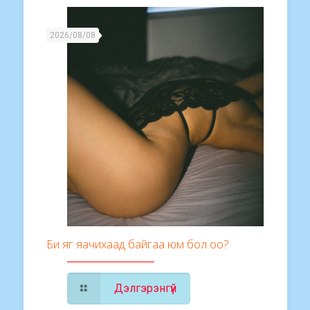
2026/08/08
Би яг яачихаад байгаа юм бол оо?
Дэлгэрэнгүй