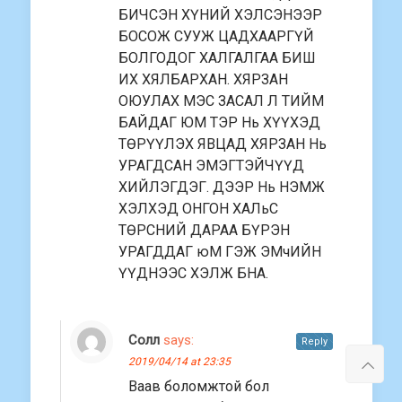
БИЧСЭН ХҮНИЙ ХЭЛСЭНЭЭР
БОСОЖ СУУЖ ЦАДХААРГҮЙ
БОЛГОДОГ ХАЛГАЛГАА БИШ
ИХ ХЯЛБАРХАН. ХЯРЗАН
ОЮУЛАХ МЭС ЗАСАЛ Л ТИЙМ
БАЙДАГ ЮМ ТЭР Нь ХҮҮХЭД
ТӨРҮҮЛЭХ ЯВЦАД ХЯРЗАН Нь
УРАГДСАН ЭМЭГТЭЙЧҮҮД
ХИЙЛЭГДЭГ. ДЭЭР Нь НЭМЖ
ХЭЛХЭД ОНГОН ХАЛьС
ТӨРСНИЙ ДАРАА БҮРЭН
УРАГДДАГ юМ ГЭЖ ЭМчИЙН
ҮҮДНЭЭС ХЭЛЖ БНА.
Солл
says:
Reply
2019/04/14 at 23:35
Ваав боломжтой бол