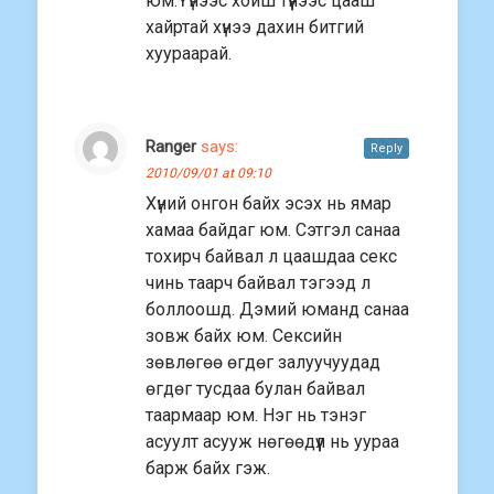
юм.Үүнээс хойш түүнээс цааш
хайртай хүнээ дахин битгий
хуураарай.
Ranger
says:
Reply
2010/09/01 at 09:10
Хүний онгон байх эсэх нь ямар
хамаа байдаг юм. Сэтгэл санаа
тохирч байвал л цаашдаа секс
чинь таарч байвал тэгээд л
боллоошд. Дэмий юманд санаа
зовж байх юм. Сексийн
зөвлөгөө өгдөг залуучуудад
өгдөг тусдаа булан байвал
таармаар юм. Нэг нь тэнэг
асуулт асууж нөгөөдүүл нь уураа
барж байх гэж.