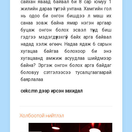
сайхан яваад байвал би 8 сар юмуу 1
жилийн дараа түүнтэй унтана. Хамгийн гол
нь одоо би онгон бишдээ л маш их
санаа зовж байна ямар нэгэн аргаар
буцаж онгон болох эсвэл түүнд биш
гэдгээ мэдэгдүүлэхгүй байх арга байвал
надад хэлж өгөөч. Надаа ядаж 6 сарын
хугацаа байгаа болохоор би энэ
хугацаанд амжиж асуудлаа шийдмээр
байна? Эргэж онгон болох арга байдаг
боловуу сэтгэлээсээ тусалцгаагаарай
баярлалаа
cekc.mn дээр ирсэн захидал
Холбоотой нийтлэл