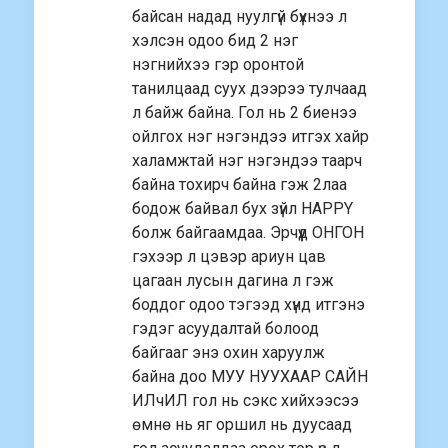
байсан надад нуулгүй бүхнээ л
хэлсэн одоо бид 2 нэг
нэгнийхээ гэр оронтой
танилцаад суух дээрээ тулчаад
л байж байна. Гол нь 2 биенээ
ойлгох нэг нэгэндээ итгэх хайр
халамжтай нэг нэгэндээ таарч
байна тохирч байна гэж 2лаа
бодож байвал бух зүйл HAPPY
болж байгаамдаа. Эрчүүд ОНГОН
гэхээр л цэвэр ариун цав
цагаан лусын дагина л гэж
боддог одоо тэгээд хүнд итгэнэ
гэдэг асуудалтай болоод
байгааг энэ охин харуулж
байна доо МУУ НУУХААР САЙН
ИЛчИЛ гол нь сэкс хийхээсээ
өмнө нь яг оршил нь дуусаад