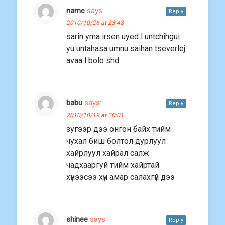
name
says:
Reply
2010/10/26 at 23:48
sarin yma irsen uyed l untchihgui
yu untahasa umnu saihan tseverlej
avaa l bolo shd
babu
says:
Reply
2010/10/19 at 20:01
зугээр дээ онгон байх тийм
чухал биш болтол дурлуул
хайрлуул хайрал салж
чадхааргуй тийм хайртай
хүнээсээ хүн амар салахгүй дээ
shinee
says:
Reply