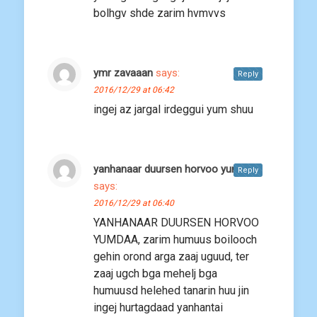
bolhgv shde zarim hvmvvs
ymr zavaaan
says:
Reply
2016/12/29 at 06:42
ingej az jargal irdeggui yum shuu
yanhanaar duursen horvoo yumdaa
Reply
says:
2016/12/29 at 06:40
YANHANAAR DUURSEN HORVOO
YUMDAA, zarim humuus boilooch
gehin orond arga zaaj uguud, ter
zaaj ugch bga mehelj bga
humuusd helehed tanarin huu jin
ingej hurtagdaad yanhantai