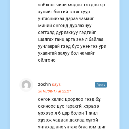
зоблонг чини мэднэ. гэхдээ эр
хунийг битгий тэгж хуур.
унтаснийхаа дараа чамайг
миний онгонд дурлахнуу
сэтгэлд дурлахнуу гэдгийг
шалгах ганц арга энэ л байлаа
уучлаарай гээд бух унэнгээ ури
ухаантай залуу бол чамайг
ойлгоно
zochin
says:
Reply
2010/09/17 at 22:21
онгон халис цоорлоо гээд бүх
охиноос цус гарахгүй. хэрвээ
үнэхээр л 6 цар болон 1 жил
хүлээж чадвал дахиад хүнтэй
унтахад анх унтаж бгаа юм шиг