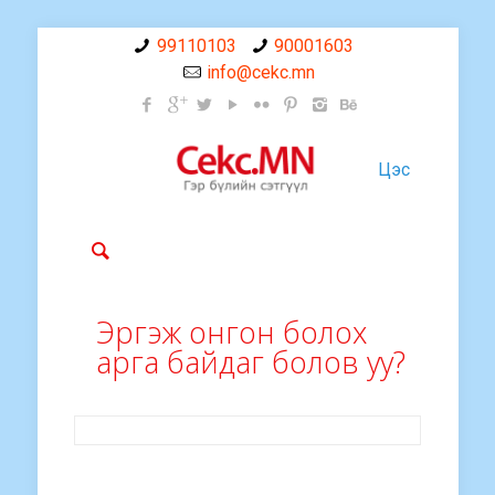
99110103
90001603
info@cekc.mn
Цэс
Эргэж онгон болох
арга байдаг болов уу?