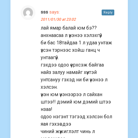
sss
says:
Reply
2011/01/30 at 23:02
лай ямар балай юм бэ??
анхнаасаа л үнэнээ хэлэхгүй
би бас 18тайдаа 1 л удаа унтаж
үзсэн тэрнээс хойш ганц ч
унтаагүй.
гэхдээ одоо үерхсэж байгаа
найз залуу намайг хүнтэй
унтсануу гэхэд ни би үнэнээ л
хэлсэн.
үнэн юм үнэнээрээ л сайхан
штээ!! дэмий юм дэмий штээ
нзаа!
одоо нэгэнт тэгээд хэлсэн бол
яая гэхэвдээ
чиний жүжиглэлт чинь л