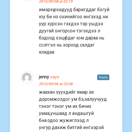
2010/09/08 at 02:19
имэрхүү охидууд баригддаг бхгуй
юу би нз охинийгоо ингэхэд ни
уур хурсэн гэхдээ тэр уыдээ
дуугай онгорсон тэгэхдээ л
бодоод хэцүү бдаг юм дараа нь
ссэтгэл нь хороод салдаг
юмдаа
jenny
says:
Reply
2010/09/06 at 23:08
жаахан хуухдийг ямар их
доромжолдог ум бэ,залуучууд
тэнэг тэнэг ум их бичих
умаа,уншаад л андашгуй
бна.одоо жужиглээд л
унгур.дахиж битгий ингээрэй.