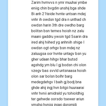
Zarim hvmvvs n ymr muuhai ymbe
eniig chin bvgdin unshij bga shde
Bi anh 21teide hvnte untsan mdej
vnhr ih owdsn tgd dra n unthad ch
owdsn harin 3th dre owdho barg
bolitsn bsn ternes hoish nz zalu
maani gaddru ywsin tgd 5sarin dra
ired ahij hiihed yg anhniih shige l
owdsn ogt orhgv bsn mdej nz
zaluugsa oor hvnte untagv bsn yu
gher udaan hihgv bhar butsd
agshdg ym blu l gj bodsn chi olon
vzegv bas svvld untsnaasa hoish
olon sar bolsn bolhr barg
medegdehgv l baih gj bodj bna
ghde ahij ingj hvn bitgii huuraarai
vnhr hvnii amidrald yu tohioldhig
ter gehwde oorsdo tsewer ariun
ymshg hvniig ingej doromjilj