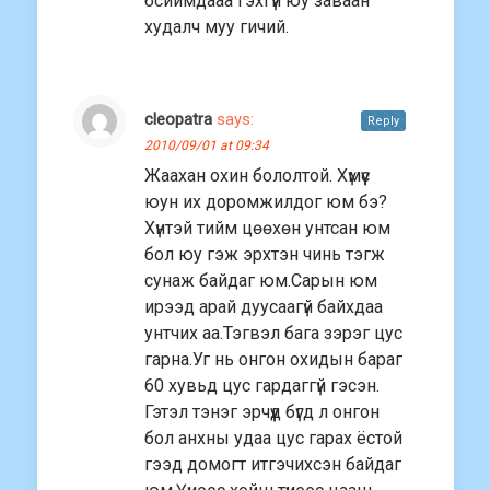
бсиймдааа гэхгүй юу заваан
худалч муу гичий.
cleopatra
says:
Reply
2010/09/01 at 09:34
Жаахан охин бололтой. Хүмүүс
юун их доромжилдог юм бэ?
Хүнтэй тийм цөөхөн унтсан юм
бол юу гэж эрхтэн чинь тэгж
сунаж байдаг юм.Сарын юм
ирээд арай дуусаагүй байхдаа
унтчих аа.Тэгвэл бага зэрэг цус
гарна.Уг нь онгон охидын бараг
60 хувьд цус гардаггүй гэсэн.
Гэтэл тэнэг эрчүүд бүгд л онгон
бол анхны удаа цус гарах ёстой
гээд домогт итгэчихсэн байдаг