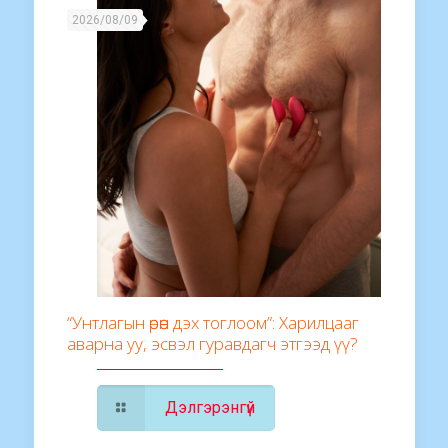
2026/08/09
“Унтлагын өрөөн дэх тоглоом”: Харилцааг
аварна уу, эсвэл гуравдагч этгээд үү?
Дэлгэрэнгүй