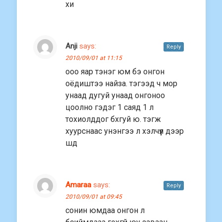
хи
Anji
says:
Reply
2010/09/01 at 11:15
ооо яар тэнэг юм бэ онгон
оёдиштээ найза. тэгээд ч мор
унаад дугуй унаад онгоноо
цоолно гэдэг 1 саяд 1 л
тохиолддог бхгуй ю. тэгж
хуурснаас унэнгээ л хэлчүүл дээр
шд
Amaraa
says:
Reply
2010/09/01 at 09:45
сонин юмдаа онгон л