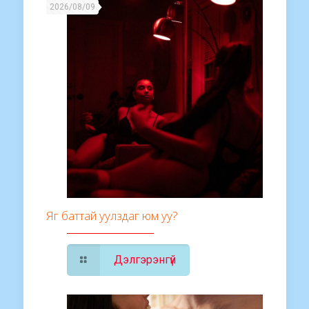
2026/08/09
Яг баттай уулздаг юм уу?
Дэлгэрэнгүй