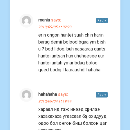
mania
says:
Reply
2010/09/05 at 02:23
er n ongon huntei suuh chin harin
barag demii bolood bgaa ym bish
u ? bod l doo. buh nasaaraa gants
huntei untsan hun uheheesee uur
huntei untah ymar bdag boloo
geed bodoj l taaraashd. hahaha
hahahaha
says:
Reply
2010/09/04 at 19:44
хараал ид гэж инээд xүрчлээ
xаxаxаxаxа угаасаал бүх охидууд
одоо бол онгон биш болсон цаг