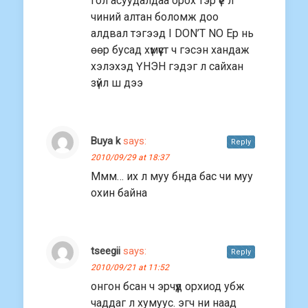
гол асуудалдаа орох тэр үе л
чиний алтан боломж доо
алдвал тэгээд I DON’T NO Ер нь
өөр бусад хүмүүст ч гэсэн хандаж
хэлэхэд ҮНЭН гэдэг л сайхан
зүйл ш дээ
Buya k
says:
Reply
2010/09/29 at 18:37
Ммм… иx л муу бнда бас чи муу
охин байна
tseegii
says:
Reply
2010/09/21 at 11:52
онгон бсан ч эрчүүд орхиод убж
чаддаг л хумуус. эгч ни наад