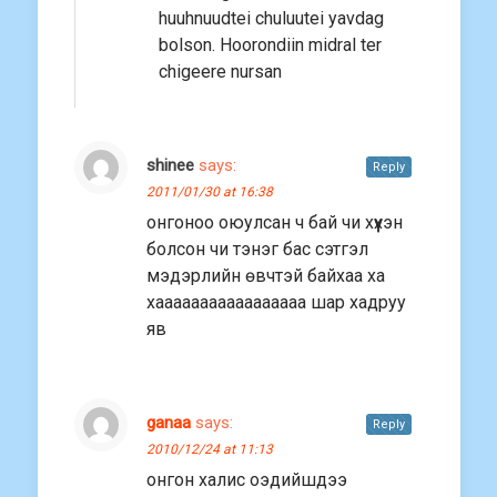
huuhnuudtei chuluutei yavdag
bolson. Hoorondiin midral ter
chigeere nursan
shinee
says:
Reply
2011/01/30 at 16:38
онгоноо оюулсан ч бай чи хүүхэн
болсон чи тэнэг бас сэтгэл
мэдэрлийн өвчтэй байхаа ха
хааааааааааааааааа шар хадруу
яв
ganaa
says:
Reply
2010/12/24 at 11:13
онгон халис оэдийшдээ