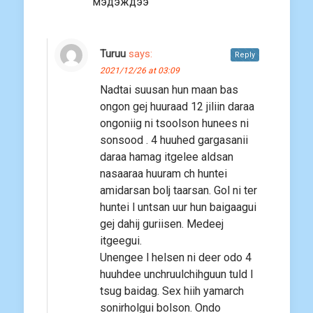
мэдэждээ
Turuu
says:
Reply
2021/12/26 at 03:09
Nadtai suusan hun maan bas
ongon gej huuraad 12 jiliin daraa
ongoniig ni tsoolson hunees ni
sonsood . 4 huuhed gargasanii
daraa hamag itgelee aldsan
nasaaraa huuram ch huntei
amidarsan bolj taarsan. Gol ni ter
huntei l untsan uur hun baigaagui
gej dahij guriisen. Medeej
itgeegui.
Unengee l helsen ni deer odo 4
huuhdee unchruulchihguun tuld l
tsug baidag. Sex hiih yamarch
sonirholgui bolson. Ondo