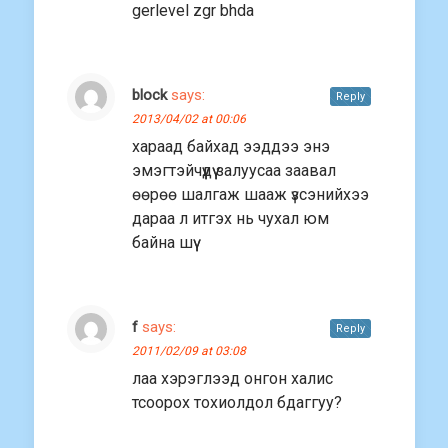
gerlevel zgr bhda
block
says:
Reply
2013/04/02 at 00:06
хараад байхад ээддээ энэ
эмэгтэйчүүдүү залуусаа заавал
өөрөө шалгаж шааж үзсэнийхээ
дараа л итгэх нь чухал юм
байна шүү
f
says:
Reply
2011/02/09 at 03:08
лаа хэрэглээд онгон халис
тсоорох тохиолдол бдаггуу?