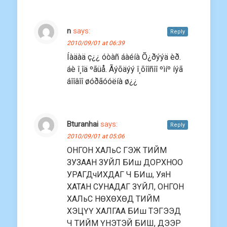
n
says:
Reply
2010/09/01 at 06:39
Íàäàä ç¿¿ óòàñ áàéíà Õ¿ðýýä èð.
áè î¸îä ºãüå. Ãýõäýý î¸õîîñîî ºìíº íýã
áîîâîî øóðãóóëíà ø¿¿
Bturanhai
says:
Reply
2010/09/01 at 05:06
ОНГОН ХАЛьС ГЭЖ ТИЙМ
ЗУЗААН ЗУЙЛ БИш ДОРХНОО
УРАГДчИХДАГ Ч БИш, УяН
ХАТАН СУНАДАГ ЗҮЙЛ, ОНГОН
ХАЛьС НӨХӨХӨД ТИЙМ
ХЭЦҮҮ ХАЛГАА БИш ТЭГЭЭД
Ч ТИЙМ ҮНЭТЭЙ БИШ, ДЭЭР