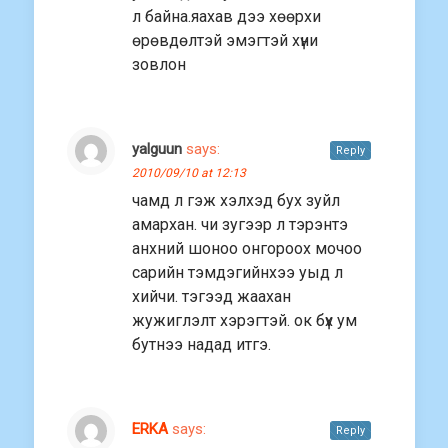
л байна.яахав дээ хөөрхи
өрөвдөлтэй эмэгтэй хүни
зовлон
yalguun
says:
Reply
2010/09/10 at 12:13
чамд л гэж хэлхэд бух зуйл
амархан. чи зугээр л тэрэнтэ
анхний шоноо онгороох мочоо
сарийн тэмдэгийнхээ уыд л
хийчи. тэгээд жаахан
жужиглэлт хэрэгтэй. ок бүх ум
бутнээ надад итгэ.
ERKA
says:
Reply