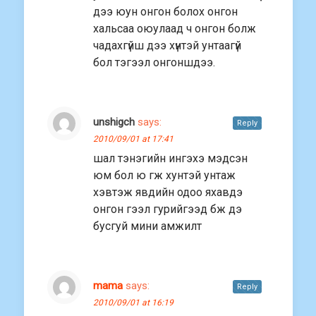
дээ юун онгон болох онгон
хальсаа оюулаад ч онгон болж
чадахгүйш дээ хүнтэй унтаагүй
бол тэгээл онгоншдээ.
unshigch
says:
Reply
2010/09/01 at 17:41
шал тэнэгийн ингэхэ мэдсэн
юм бол ю гж хунтэй унтаж
хэвтэж явдийн одоо яхавдэ
онгон гээл гурийгээд бж дэ
бусгуй мини амжилт
mama
says:
Reply
2010/09/01 at 16:19