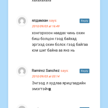
xаxаxаxаxа
ялдамхан
says:
Reply
2010/09/03 at 16:49
хонгорхоон наадах чинь охин
биш болцон гээд байхад
эргээд охин болох гээд байгаа
юм шиг байна аа янз нь
Ramirez Sanchez
says:
Reply
2010/09/03 at 03:14
Энгээд л худлаа ярицгаадийн
эмэгтэйчүүд