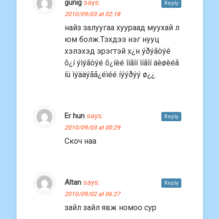
gunig
says:
Reply
2010/09/03 at 02:18
найз залуугаа хуураад муухай л
юм болж.Тэхдээ нэг нууц
хэлэхэд эрэгтэй х¿н ýðýãòýé
õ¿í ýìýãòýé õ¿íèé îíãîí îíãîí áèøèéã
íü ìýääýãã¿éìéé íýýðýý ø¿¿.
Er hun
says:
Reply
2010/09/03 at 00:29
Скоч наа
Altan
says:
Reply
2010/09/02 at 06:27
зайл зайл явж номоо сур