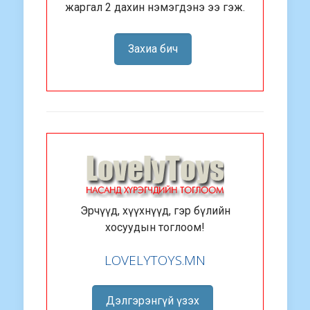
жаргал 2 дахин нэмэгдэнэ ээ гэж.
Захиа бич
Эрчүүд, хүүхнүүд, гэр бүлийн
хосуудын тоглоом!
LOVELYTOYS.MN
Дэлгэрэнгүй үзэх