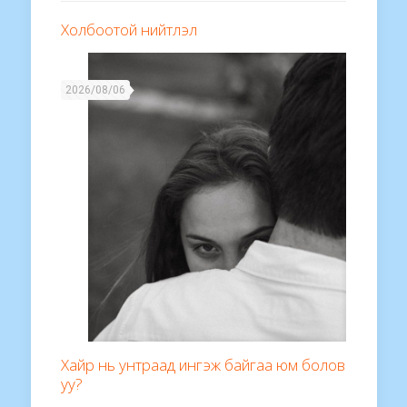
Холбоотой нийтлэл
2026/08/06
Хайр нь унтраад ингэж байгаа юм болов
уу?