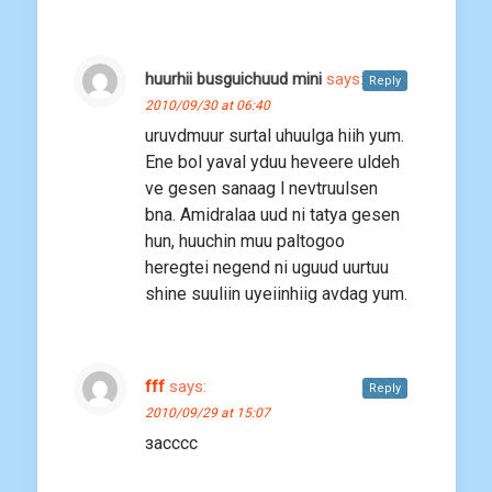
huurhii busguichuud mini
says:
Reply
2010/09/30 at 06:40
uruvdmuur surtal uhuulga hiih yum.
Ene bol yaval yduu heveere uldeh
ve gesen sanaag l nevtruulsen
bna. Amidralaa uud ni tatya gesen
hun, huuchin muu paltogoo
heregtei negend ni uguud uurtuu
shine suuliin uyeiinhiig avdag yum.
fff
says:
Reply
2010/09/29 at 15:07
засссс