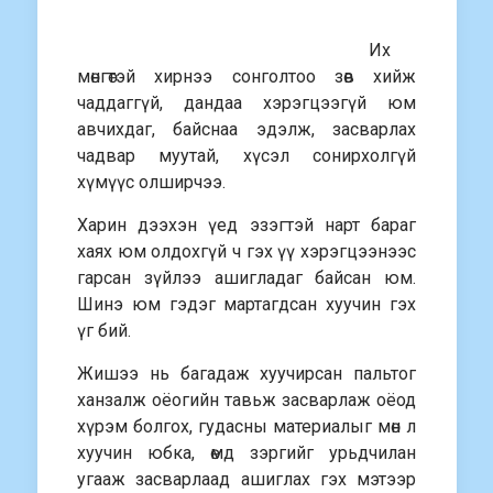
Их
мөнгөтэй хирнээ сонголтоо зөв хийж
чаддаггүй, дандаа хэрэгцээгүй юм
авчихдаг, байснаа эдэлж, засварлах
чадвар муутай, хүсэл сонирхолгүй
хүмүүс олширчээ.
Харин дээхэн үед эзэгтэй нарт бараг
хаях юм олдохгүй ч гэх үү хэрэгцээнээс
гарсан зүйлээ ашигладаг байсан юм.
Шинэ юм гэдэг мартагдсан хуучин гэх
үг бий.
Жишээ нь багадаж хуучирсан пальтог
ханзалж оёогийн тавьж засварлаж оёод
хүрэм болгох, гудасны материалыг мөн л
хуучин юбка, өмд зэргийг урьдчилан
угааж засварлаад ашиглах гэх мэтээр