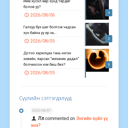
Ийм хүсэл өөр хүнд төрдөг
болов уу?
4
2026/08/06
Галзуу бух шиг болгож чадсан
хүн байна уу ер нь…
2
2026/08/05
Дотно харилцаа тань нэгэн
хэвийн, яарсан “механик дадал”
болчихсон юм биш биз?
0
2026/08/05
Сүүлийн сэтгэгдэлүүд
2026/08/07
Лл
commented on
Энгийн зүйл үү
энэ?