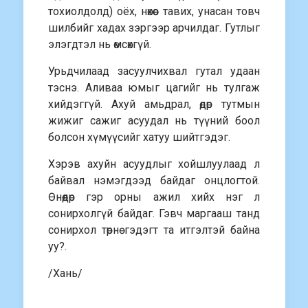
тохиолдолд) оёх, нөхөөс тавих, унасан товч
шилбийг хадах зэргээр арчилдаг. Гутлыг
элэгдтэл нь өмсөхгүй.
Урьдчилаад засуулчихвал гутал удаан
тэснэ. Аливаа юмыг цагийг нь тулгаж
хийдэггүй. Ахуй амьдрал, өдөр тутмын
жижиг сажиг асуудал нь түүний боол
болсон хүмүүсийг хатуу шийтгэдэг.
Хэрэв ахуйн асуудлыг хойшлуулаад л
байвал нэмэгдээд байдаг онцлогтой.
Өнөөдөр гэр орны ажил хийх нэг л
сонирхолгүй байдаг. Гэвч маргааш танд
сонирхол төрнө гэдэгт та итгэлтэй байна
уу?.
/Хань/