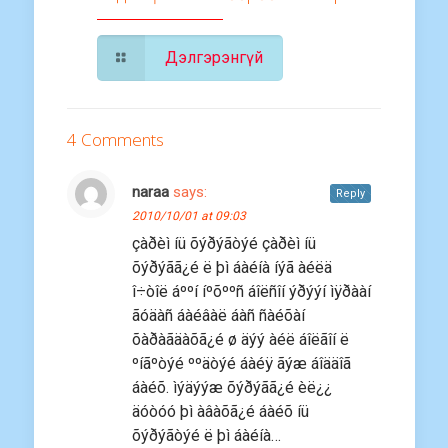
Дэлгэрэнгүй
4 Comments
naraa
says:
Reply
2010/10/01 at 09:03
çàðèì íü õýðýãòýé çàðèì íü
õýðýãã¿é ë þì áàéíà íýã àéëä
î÷òîë áººí íºõººñ áîëñîí ýðýýí ìÿðààí
ãóäàñ áàéâàë áàñ ñàéõàí
õàðàãäàõã¿é ø äýý àéë áîëãîí ë
ºíãºòýé ººäòýé áàéÿ ãýæ áîääîã
áàéõ. ìýäýýæ õýðýãã¿é èë¿¿
äóòóó þì àâàõã¿é áàéõ íü
õýðýãòýé ë þì áàéíà…