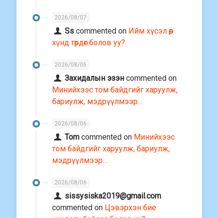
2026/08/07
Ss
commented on
Ийм хүсэл өөр
хүнд төрдөг болов уу?
2026/08/06
Захидалын эзэн
commented on
Минийхээс том байдгийг харуулж,
бариулж, мэдрүүлмээр…
2026/08/06
Tom
commented on
Минийхээс
том байдгийг харуулж, бариулж,
мэдрүүлмээр…
2026/08/06
sissysiska2019@gmail.com
commented on
Цэвэрхэн бие