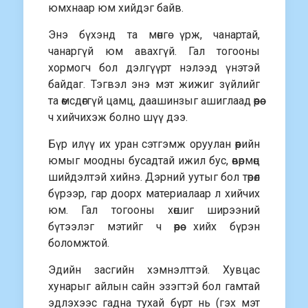
юмхнаар юм хийдэг байв.
Энэ бүхэнд та мөнгө үрж, чанартай,
чанаргүй юм авахгүй. Гал тогооны
хормогч бол дэлгүүрт нэлээд үнэтэй
байдаг. Тэгвэл энэ мэт жижиг зүйлийг
та өмсдөггүй цамц, даашинзыг ашиглаад өөрөө
ч хийчихэж болно шүү дээ.
Бүр илүү их уран сэтгэмж оруулан өөрийн
юмыг моодны бусадтай ижил бус, өвөрмөц
шийдэлтэй хийнэ. Дэрний уутыг бол төрөл
бүрээр, гар доорх материалаар л хийчих
юм. Гал тогооны хөшиг ширээний
бүтээлэг мэтийг ч өөрөө хийх бүрэн
боломжтой.
Эдийн засгийн хэмнэлттэй. Хувцас
хунарыг айлын сайн эзэгтэй бол гамтай
эдлэхээс гадна тухай бүрт нь (гэх мэт