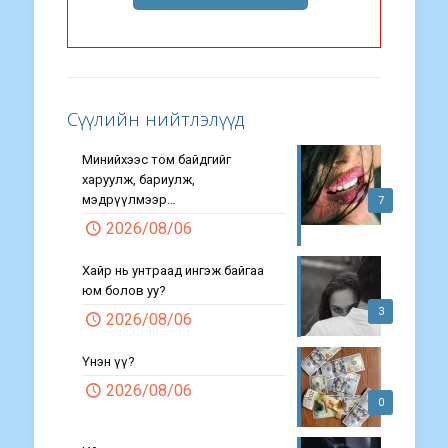
Сүүлийн нийтлэлүүд
Минийхээс том байдгийг
харуулж, бариулж,
мэдрүүлмээр…
7
2026/08/06
Хайр нь унтраад ингэж байгаа
юм болов уу?
3
2026/08/06
Үнэн үү?
2026/08/06
0