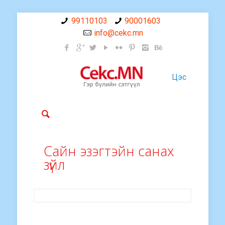
99110103
90001603
info@cekc.mn
Цэс
Сайн эзэгтэйн санах
зүйл