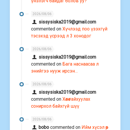
үнэлэгч байдаг болов уу?
2026/08/06
sissysiska2019@gmail.com
commented on
Хүчлээд поо үзэхгүй
тэсэхэд үсрээд л 3 хонодог
2026/08/06
sissysiska2019@gmail.com
commented on
Бага наснаасаа л
энийгээ нууж ирсэн…
2026/08/06
sissysiska2019@gmail.com
commented on
Хөлөө гайхуулах
сонирхол байхгүй шүү
2026/08/06
bobo
commented on
Ийм хүсэл өөр