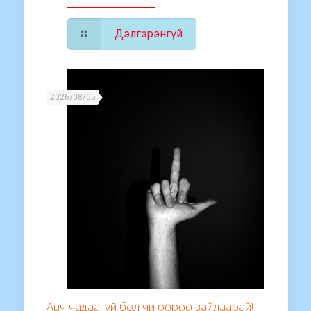
Дэлгэрэнгүй
2026/08/05
Авч чадаагүй бол чи өөрөө зайлаарай!