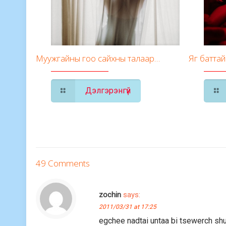
Муужгайны гоо сайхны талаар…
Яг баттай
Дэлгэрэнгүй
49 Comments
zochin
says:
2011/03/31 at 17:25
egchee nadtai untaa bi tsewerch sh