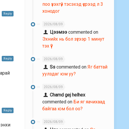
поо үзэхгүй тэсэхэд үсрээд л 3
хонодог
Reply
2026/08/09
Цээмээ
commented on
Эхнийх нь бол зүгээр 1 минут
тэх үү?
Reply
2026/08/09
Ss
commented on
Яг баттай
 арай
уулздаг юм уу?
2026/08/09
Chamd gej helhex
commented on
Би яг яачихаад
байгаа юм бол оо?
Reply
2026/08/09
хэнхи