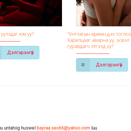
 уулздаг юм уу?
“Унтлагын өрөөн дэх тоглоо
Харилцааг аварна уу, эсвэл
гуравдагч этгээд үү?
Дэлгэрэнгүй
Дэлгэрэнгүй
uu untahiig huswel
bayraa.sex66@yahoo.com
luu