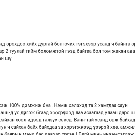
санд орохдоо хийх дуртай болгочих тэгэхээр усанд ч байнга 
ар 2 туулай тийм боломжтой гээд байгаа бол том жакүзи ав
 шүү.
хэж 100% дэмжиж бна . Нэмж хэлэхэд та 2 хамтдаа саун
нн-д ус дүүргэж бгаад хөөсрүүлээд лаа асаагаад улаан дарс 
 сайхан хоол идээд галзуу сексд. Ванн-тай усанд орж байха
ун ч сайхан байх байхдаа за хэрэгжүүлээд үзээрэй хөө. амжи
н баярын мэнд бас давхар хүргэе ! Бүсгүй минь инээмсэглэж