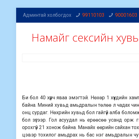
Админтай холбогдох
99110103
90001603
Намайг сексийн хувь
Би бол 40 хүрч яваа эмэгтэй. Нөхөр 1 хүүхдийн х
байна. Миний хувьд амьдралын төлөө л чадах чинэ
онц сурдаг. Нөхрийн хувьд бол гайгүй алба боломж
бол зүгээр. Гол асуудал нь ерөөсөө усанд орж
орохгүй 21 хонож байна. Манайх өөрийн сайхан то
цэвэр тохилог амьдрах нь бас нэг амьдралын чух