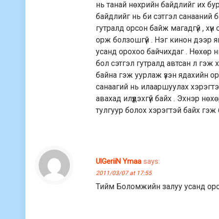
нь танай нөхрийн байдлийг их бур
байдлийг нь би сэтгэл санааний б
гутралд орсон байж магадгүй , хү
орж болзошгүй . Нэг кинон дээр я
усанд орохоо байчихдаг . Нөхөр нь
бол сэтгэл гутралд автсан л гэж 
байна гэж уурлаж үзэн ядахийн о
санаагий нь илааршуулах хэрэгтэ
авахад илүүдэхгүй байх . Эхнэр нөх
тулгуур болох хэрэгтэй байх гэж 
UlGeriiN Ymaa
says:
2011/03/07 at 17:55
Тийм Боломжийн залуу усанд орох