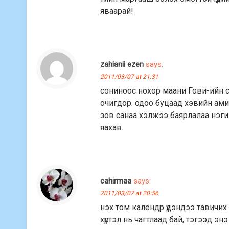
яваарай!
zahianii ezen
says:
2011/03/07 at 21:31
сониноос нохор маани Гови-ийн 
очигдор. одоо буцаад хэвийн ам
зов санаа хэлжээ баярлалаа нэгий
яахав.
cahirmaa
says:
2011/03/07 at 20:56
нэх том календр үүдэндээ тавичих
хүртэл нь чагтлаад бай, тэгээд энэ