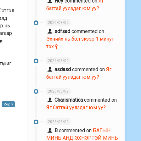
Hey
commented on
Яг
баттай уулздаг юм уу?
Сэтгэл
алд
2026/08/09
эр нь
sdfsad
commented on
аагаар
Эхнийх нь бол зүгээр 1 минут
үи
тэх үү?
2026/08/09
түшиг
asdasd
commented on
Яг
баттай уулздаг юм уу?
2026/08/09
Charismatica
commented on
Reply
Яг баттай уулздаг юм уу?
2026/08/09
В
commented on
БАГЫН
МИНЬ АНД ЭХНЭРТЭЙ МИНЬ