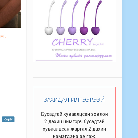
м”:
ЗАХИДАЛ ИЛГЭЭРЭЭЙ
Бусадтай хуваалцсан зовлон
Reply
2 дахин нимгэрч бусадтай
хуваалцсан жаргал 2 дахин
нэмэгдэнэ ээ гэж.