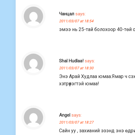
Чанцал
says:
2011/03/07 at 18:54
эмээ нь 25-тай болохоор 40-төй 
Shal Hudlaa!
says:
2011/03/07 at 18:30
Энэ Арай Худлаа юмаа.Ямар ч сэхэ
хэтрүүлэгтэй юмаа!
Angel
says:
2011/03/07 at 18:27
Сайн уу , захианий эзэнд энэ өдри