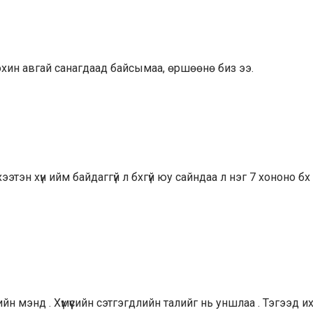
охин авгай санагдаад байсымаа, өршөөнө биз ээ.
этэн хүн ийм байдаггүй л бхгүй юу сайндаа л нэг 7 хононо бх
йн мэнд . Хүмүүсийн сэтгэгдлийн талийг нь уншлаа . Тэгээд и