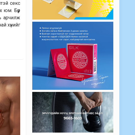
нтэй секс
 юм. Бүүр
нь арчилж
най хүнийг