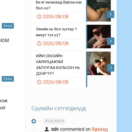
Би яг яачихаад байгаа юм
бол оо?
5
2026/08/08
Reply
Эхнийх нь бол зүгээр 1
минут тэх үү?
Й ЮМ
4
2026/08/08
ИЙМ СЕКСИЙН
ХАРИЛЦААТАЙ
ЗАЛУУГАА БОЛЬСОН НЬ
3
ДЭЭР ҮҮ?
Reply
2026/08/08
.
дээж
Сүүлийн сэтгэгдэлүүд
нэт
2026/08/09
sdv
commented on
Хүчлээд