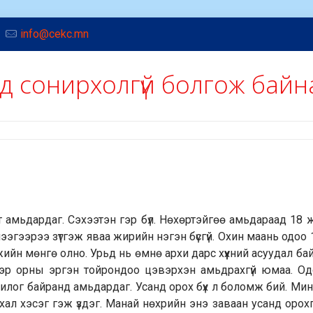
info@cekc.mn
д сонирхолгүй болгож бай
амт амьдардаг. Сэхээтэн гэр бүл. Нөхөртэйгөө амьдараад 18
эгээрээ зүтгэж яваа жирийн нэгэн бүсгүй. Охин маань одоо 
ийн мөнгө олно. Урьд нь өмнө архи дарс хүүхний асуудал ба
 гэр орны эргэн тойрондоо цэвэрхэн амьдрахгүй юмаа. Од
хилог байранд амьдардаг. Усанд орох бүх л боломж бий. Ми
ал хэсэг гэж үздэг. Манай нөхрийн энэ заваан усанд орохг