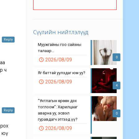
Сүүлийн нийтлэлүүд
Reply
Муужгайны гоо сайхны
талаар…
0
2026/08/09
аа
р ч
Яг баттай уулздаг юм уу?
2026/08/09
4
“Унтлагын өрөөн дэх
тоглоом”: Харилцааг
Reply
аварна уу, эсвэл
0
гуравдагч этгээд үү?
орох
2026/08/09
 юү