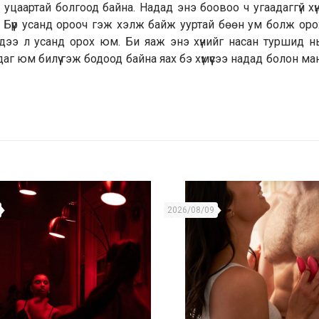
уцаартай болгоод байна. Надад энэ боовоо ч угаадаггүй хү
а. Бүүр усанд орооч гэж хэлж байж ууртай бөөн ум болж орох
едээ л усанд орох юм. Би яаж энэ хүнийг насан туршид 
даг юм билүү гэж бодоод байна яах бэ хүмүүсээ надад болон ма
2026/08/09