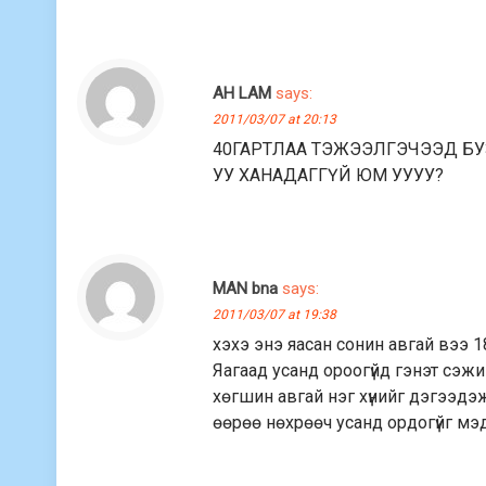
AH LAM
says:
2011/03/07 at 20:13
40ГАРТЛАА ТЭЖЭЭЛГЭЧЭЭД БУ
УУ ХАНАДАГГҮЙ ЮМ УУУУ?
MAN bna
says:
2011/03/07 at 19:38
хэхэ энэ яасан сонин авгай вээ 
Яагаад усанд ороогүйд гэнэт сэ
хөгшин авгай нэг хүнийг дэгээдэж
өөрөө нөхрөөч усанд ордогүйг м