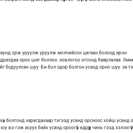
саунд орж уруулж уруулж молчийсон цагаан болоод ирэн
идралдаа орох шиг боллоо. зовлогоо огсонд баярлалаа. Эмм
г бодуулсан шуу. Би бол одор болгон усанд орно шуу. за тэ
 хүн болгонд харагдахаар тэгээд усанд орсноос хойш усанд 
 юу вэ гэж асуух байх усанд ороогүй өдрүүд чинь гээд хэлэхгүй