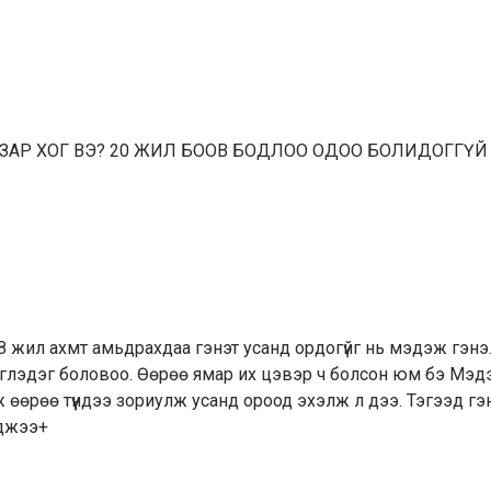
ЗАР ХОГ ВЭ? 20 ЖИЛ БООВ БОДЛОО ОДОО БОЛИДОГГҮ
18 жил ахмт амьдрахдаа гэнэт усанд ордогүйг нь мэдэж гэнэ
жиглэдэг боловоо. Өөрөө ямар их цэвэр ч болсон юм бэ Мэ
 өөрөө түүндээ зориулж усанд ороод эхэлж л дээ. Тэгээд гэ
эджээ+