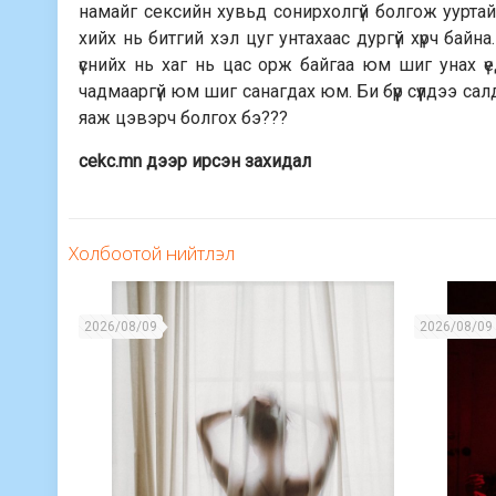
намайг сексийн хувьд сонирхолгүй болгож ууртай 
хийх нь битгий хэл цуг унтахаас дургүй хүрч байн
үснийх нь хаг нь цас орж байгаа юм шиг унах ү
чадмааргүй юм шиг санагдах юм. Би бүүр сүүлдээ сал
яаж цэвэрч болгох бэ???
cekc.mn дээр ирсэн захидал
Холбоотой нийтлэл
2026/08/09
2026/08/09