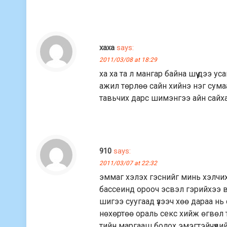
хаха
says:
2011/03/08 at 18:29
ха ха та л мангар байна шүү дээ у
ажил төрлөө сайн хийнэ нэг сума
тавьчих дарс шимэнгээ айн сайхан
910
says:
2011/03/07 at 22:32
эммаг хэлэх гэснийг минь хэлчи
бассеинд орооч эсвэл гэрийхээ ва
шигээ суугаад үзээч хөө дараа нь
нөхөртөө ораль секс хийж өгвөл т
тийн маргааш болох эмэгтэйчүүдий