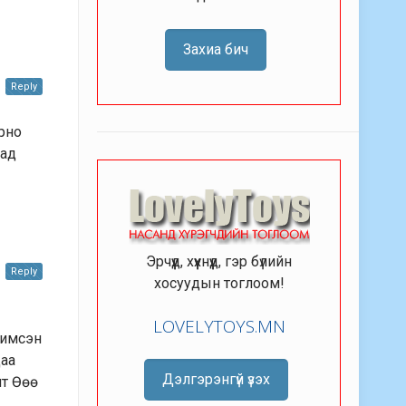
Захиа бич
Reply
орно
аад
Эрчүүд, хүүхнүүд, гэр бүлийн
Reply
хосуудын тоглоом!
LOVELYTOYS.MN
шимсэн
даа
Дэлгэрэнгүй үзэх
лт Өөө