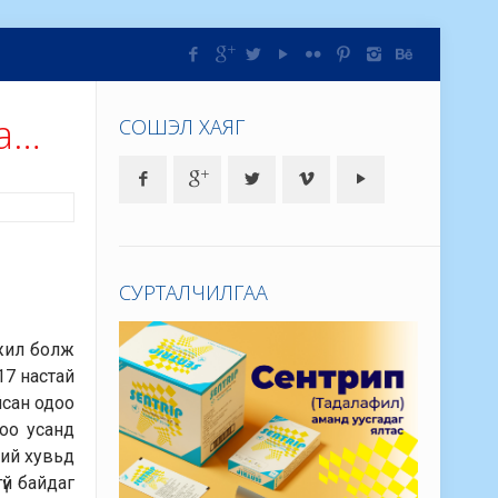
на…
СОШЭЛ ХАЯГ
СУРТАЛЧИЛГАА
 жил болж
17 настай
йсан одоо
оо усанд
ний хувьд
үй байдаг