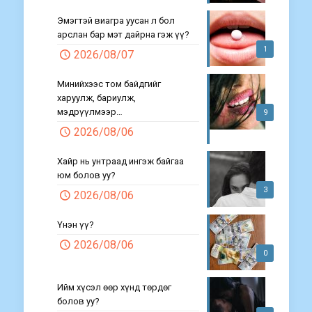
Эмэгтэй виагра уусан л бол
арслан бар мэт дайрна гэж үү?
1
2026/08/07
Минийхээс том байдгийг
харуулж, бариулж,
мэдрүүлмээр…
9
2026/08/06
Хайр нь унтраад ингэж байгаа
юм болов уу?
3
2026/08/06
Үнэн үү?
2026/08/06
0
Ийм хүсэл өөр хүнд төрдөг
болов уу?