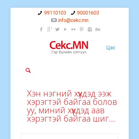
99110103
90001603
info@cekc.mn
Цэс
Хэн нэгний хүүхдэд ээж
хэрэгтэй байгаа болов
уу, миний хүүхдэд аав
хэрэгтэй байгаа шиг…