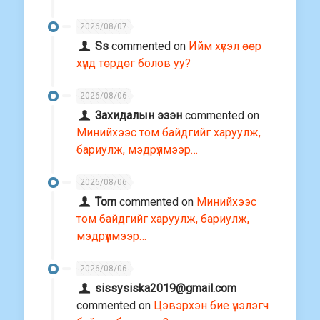
2026/08/07
Ss
commented on
Ийм хүсэл өөр
хүнд төрдөг болов уу?
2026/08/06
Захидалын эзэн
commented on
Минийхээс том байдгийг харуулж,
бариулж, мэдрүүлмээр…
2026/08/06
Tom
commented on
Минийхээс
том байдгийг харуулж, бариулж,
мэдрүүлмээр…
2026/08/06
sissysiska2019@gmail.com
commented on
Цэвэрхэн бие үнэлэгч