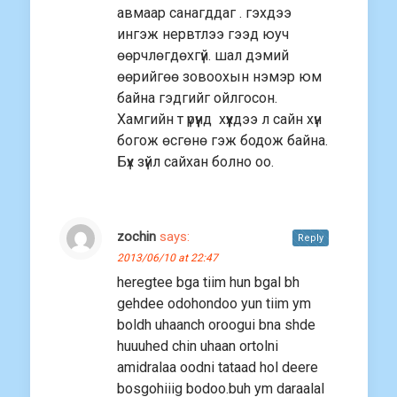
авмаар санагддаг . гэхдээ
ингэж нервтлээ гээд юуч
өөрчлөгдөхгүй. шал дэмий
өөрийгөө зовоохын нэмэр юм
байна гэдгийг ойлгосон.
Хамгийн т үрүүнд хүүхдээ л сайн хүн
богож өсгөнө гэж бодож байна.
Бүх зүйл сайхан болно оо.
zochin
says:
Reply
2013/06/10 at 22:47
heregtee bga tiim hun bgal bh
gehdee odohondoo yun tiim ym
boldh uhaanch oroogui bna shde
huuuhed chin uhaan ortolni
amidralaa oodni tataad hol deere
bosgohiiig bodoo.buh ym daraalal