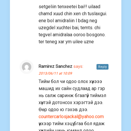
setgeliin tenxeetei bai!! uilaad
chamd xuud chin xen ch tuslaxgui.
ene bol amidraliin l bdag neg
uzegdel xuchtei bai, temts. chi
tegvel amidralaa ooroo bosgono.
ter teneg xar ym uilee uzne
Ramirez Sanchez
says:
Reply
2013/06/11 at 10:09
Тийм бол чи одоо олох хүнэээ
машид их сайн судлаад ар гэр
нь салж саринж бгаагүй тиймэл
хүнтэй дотонсох хэрэгтэй дээ.
Өөр одоо ю гэхэв дээ.
countercarlosjackal@yahoo.com
үнхээр тийм хэцүү бгаа бол ядаж
хүүхдийн чинь юманд одоо