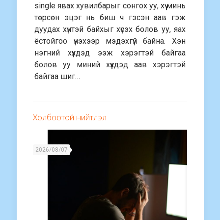
single явах хувилбарыг сонгох уу, хүү минь
төрсөн эцэг нь биш ч гэсэн аав гэж
дуудах хүнтэй байхыг хүсэх болов уу, яах
ёстойгоо үнэхээр мэдэхгүй байна. Хэн
нэгний хүүхдэд ээж хэрэгтэй байгаа
болов уу миний хүүхдэд аав хэрэгтэй
байгаа шиг…
Холбоотой нийтлэл
2026/08/07