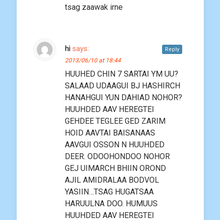
tsag zaawak irne
hi
says:
Reply
2013/06/10 at 18:44
HUUHED CHIN 7 SARTAI YM UU?
SALAAD UDAAGUI BJ HASHIRCH
HANAHGUI YUN DAHIAD NOHOR?
HUUHDED AAV HEREGTEI
GEHDEE TEGLEE GED ZARIM
HOID AAVTAI BAISANAAS
AAVGUI OSSON N HUUHDED
DEER. ODOOHONDOO NOHOR
GEJ UIMARCH BHIIN OROND
AJIL AMIDRALAA BODVOL
YASIIN…TSAG HUGATSAA
HARUULNA DOO. HUMUUS
HUUHDED AAV HEREGTEI