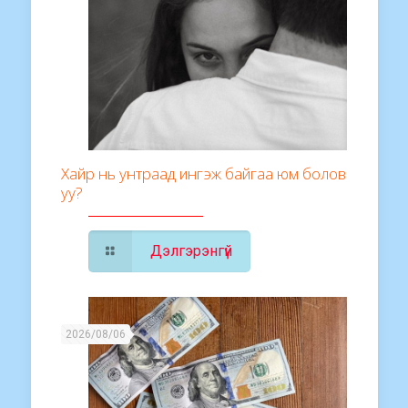
Хайр нь унтраад ингэж байгаа юм болов
уу?
Дэлгэрэнгүй
2026/08/06