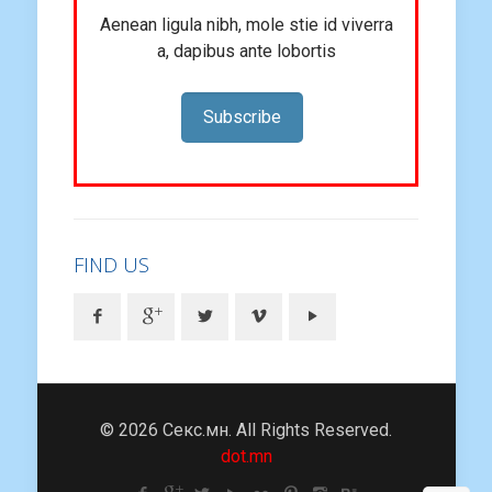
Aenean ligula nibh, mole stie id viverra
a, dapibus ante lobortis
Subscribe
FIND US
© 2026 Секс.мн. All Rights Reserved.
dot.mn