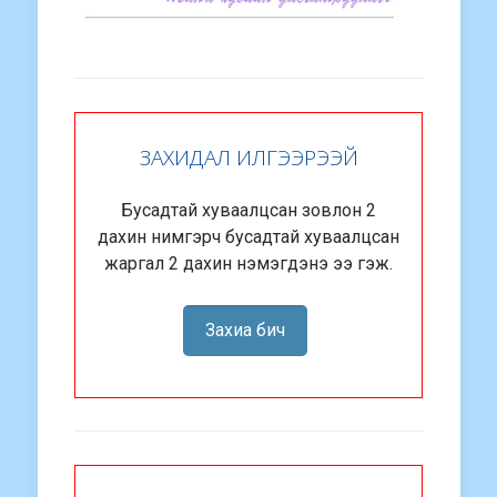
ЗАХИДАЛ ИЛГЭЭРЭЭЙ
Бусадтай хуваалцсан зовлон 2
дахин нимгэрч бусадтай хуваалцсан
жаргал 2 дахин нэмэгдэнэ ээ гэж.
Захиа бич