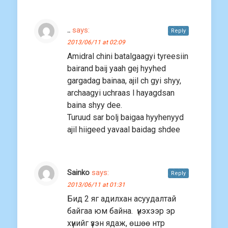
..
says:
Reply
2013/06/11 at 02:09
Amidral chini batalgaagyi tyreesiin
bairand baij yaah gej hyyhed
gargadag bainaa, ajil ch gyi shyy,
archaagyi uchraas l hayagdsan
baina shyy dee.
Turuud sar bolj baigaa hyyhenyyd
ajil hiigeed yavaal baidag shdee
Sainko
says:
Reply
2013/06/11 at 01:31
Бид 2 яг адилхан асуудалтай
байгаа юм байна. үнэхээр эр
хүнийг үзэн ядаж, өшөө нтр