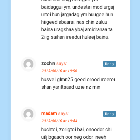
baidaggui ym. undestei mod urgaj
urtei hun jargadag ym huugee hun
hiigeed abaarai. nas chin zaluu
baina uragshaa ybaj amidranaa ta
2iig saihan ireedui huleej baina.
zochın
says:
Reply
2013/06/10 at 18:56
husvel glmn25 geed orood ıreereı
shan yarıltsaad uzıe nz mın
madam
says:
Reply
2013/06/10 at 18:44
huchtei, zorigtoi bai, onoodor chi
uilj bgaach oor neg odor ineeh