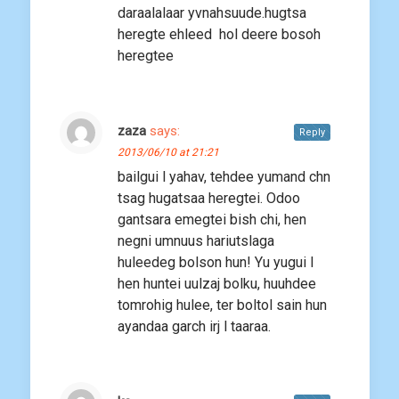
daraalalaar yvnahsuude.hugtsa
heregte ehleed hol deere bosoh
heregtee
zaza
says:
Reply
2013/06/10 at 21:21
bailgui l yahav, tehdee yumand chn
tsag hugatsaa heregtei. Odoo
gantsara emegtei bish chi, hen
negni umnuus hariutslaga
huleedeg bolson hun! Yu yugui l
hen huntei uulzaj bolku, huuhdee
tomrohig hulee, ter boltol sain hun
ayandaa garch irj l taaraa.