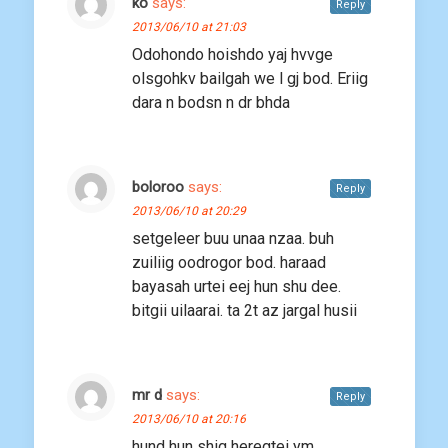
ko
says:
Reply
2013/06/10 at 21:03
Odohondo hoishdo yaj hvvge
olsgohkv bailgah we l gj bod. Eriig
dara n bodsn n dr bhda
boloroo
says:
Reply
2013/06/10 at 20:29
setgeleer buu unaa nzaa. buh
zuiliig oodrogor bod. haraad
bayasah urtei eej hun shu dee.
bitgii uilaarai. ta 2t az jargal husii
mr d
says:
Reply
2013/06/10 at 20:16
hund hun shig heregtei ym