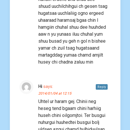
shuud uuchilchihgui ch gesen tsag
hugatsaa uuchlaliig ogno ergeed
uhaaraad haramsaj bgaa chin l
hamgiin chuhal shuu dee huuhded
aaw n yu yunaas iluu chuhal yum
shuu busad yu geh n gol n bishee
yamar ch zuil tsag hugatsaand
martagddag yumaa chamd amjilt
husey chi chadna zaluu min
Hi
says:
Reply
2014/01/04 at 12:15
Uhtel ur haram gej. Chinii neg
heseg tend bgaam chini harhiig
huseh chini oilgomjtoi. Ter busgui
nuhurgui huuhedtei busgui bolj
uldsen azgui chamd hulhiduulsan