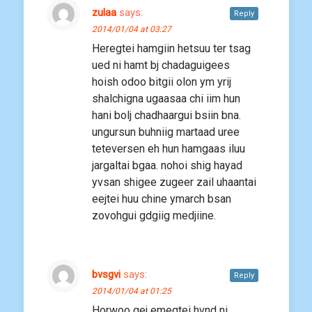
zulaa
says:
Reply
2014/01/04 at 03:27
Heregtei hamgiin hetsuu ter tsag
ued ni hamt bj chadaguigees
hoish odoo bitgii olon ym yrij
shalchigna ugaasaa chi iim hun
hani bolj chadhaargui bsiin bna.
ungursun buhniig martaad uree
teteversen eh hun hamgaas iluu
jargaltai bgaa. nohoi shig hayad
yvsan shigee zugeer zail uhaantai
eejtei huu chine ymarch bsan
zovohgui gdgiig medjiine.
bvsgvi
says:
Reply
2014/01/04 at 01:25
Horwoo gej emegtei hvnd ni