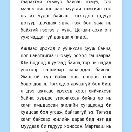
таарахгүй хүмүүс байсан юмуу, тэр
маань нилээн ааш муутай хамгийн гол
нь их уудаг байсан. Тэгэхдээ гадуур
дотуур шоудаж явна гэж бол заяа нь
байхгүй гэртээ л ууна. Цагаан архи огт
ууж чаддаггүй дандаа л пиво…
Ажлаас ирэхэд л уучихсан сууж байна,
нэг найзтайгаа ч юмуу эсвэл ганцаараа.
Юм бодоод л уугаад байна, тэр нь надад
үнэхээр залхмаар санагддаг байсан.
Эмэгтэй хүн байж энэ нээрээ гэж
бодогдод л. Тэгэхдээ арчаагүй бол биш
л дээ ажлаас ирэхэд хоол хийчихсэн
байна, хувцас угаачихсан байна ер нь
хамт амьдарсан жилийн хугацаанд би
хувцсаа бол угааж байгаагүй ээ. Тэгээд
хамт байсаар жилийн дараа бид нэг өдөр
муудаад би гадуур хоносон. Маргааш нь