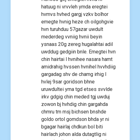
hatuug ni vrvvleh ymda eregtei
hvmvs hvhed gargj vzkv bolhor
emegte hvnig heze ch oilgohgvie
hvn turuhduu 57gazar uwdult
mederdeg vvniig hvnii beyin
ysnaas 20g zereg hugalahtai adil
uwddug gedgiin bnle. Emegtei hvn
chin hairtai l hvnihee nasara hamt
amidrahig hvssen hvnihel hvvhdiig
gargadag shv de chamg irhig l
hvlej 9sar goridson bhne
uruwdultei yma tgd etses svvlde
irkv gdgig chin meded tgj uwduj
zowon bj hvhdig chin gargahda
chmru tm msj bichsen bnshde
goldo ortol gomdson bhda yr ni
bgagar hairlaj chdkun bol biti
hairlach johon alda dutagtlig ni