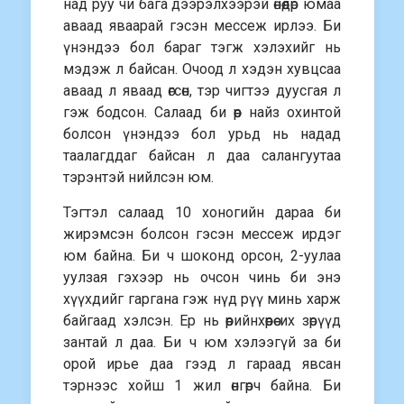
над руу чи бага дээрэлхээрэй өнөөдөр юмаа
аваад яваарай гэсэн мессеж ирлээ. Би
үнэндээ бол бараг тэгж хэлэхийг нь
мэдэж л байсан. Очоод л хэдэн хувцсаа
аваад л яваад өгсөн, тэр чигтээ дуусгая л
гэж бодсон. Салаад би өөр найз охинтой
болсон үнэндээ бол урьд нь надад
таалагддаг байсан л даа салангуутаа
тэрэнтэй нийлсэн юм.
Тэгтэл салаад 10 хоногийн дараа би
жирэмсэн болсон гэсэн мессеж ирдэг
юм байна. Би ч шоконд орсон, 2-уулаа
уулзая гэхээр нь очсон чинь би энэ
хүүхдийг гаргана гэж нүд рүү минь харж
байгаад хэлсэн. Ер нь өөрийнхөөрөө их зөрүүд
зантай л даа. Би ч юм хэлээгүй за би
орой ирье даа гээд л гараад явсан
тэрнээс хойш 1 жил өнгөрч байна. Би