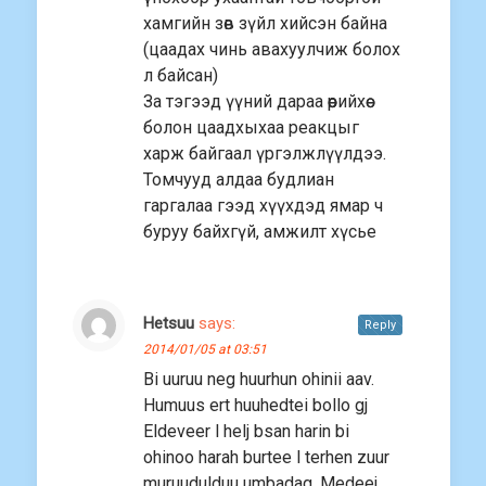
хамгийн зөв зүйл хийсэн байна
(цаадах чинь авахуулчиж болох
л байсан)
За тэгээд үүний дараа өөрийхөө
болон цаадхыхаа реакцыг
харж байгаал үргэлжлүүлдээ.
Томчууд алдаа будлиан
гаргалаа гээд хүүхдэд ямар ч
буруу байхгүй, амжилт хүсье
Hetsuu
says:
Reply
2014/01/05 at 03:51
Bi uuruu neg huurhun ohinii aav.
Humuus ert huuhedtei bollo gj
Eldeveer l helj bsan harin bi
ohinoo harah burtee l terhen zuur
muruudulduu umbadag. Medeej