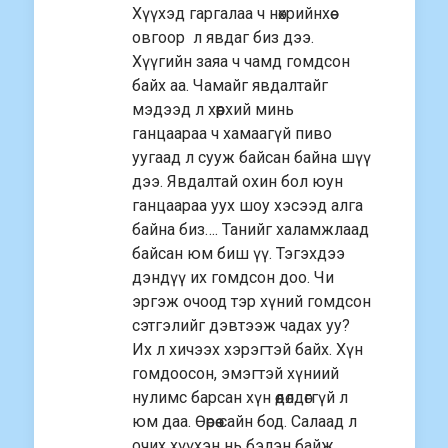
Хүүхэд гаргалаа ч нөхрийнхөө
овгоор л явдаг биз дээ.
Хүүгийн заяа ч чамд гомдсон
байх аа. Чамайг явдалтайг
мэдээд л хөөрхий минь
ганцаараа ч хамаагүй пиво
уугаад л сууж байсан байна шүү
дээ. Явдалтай охин бол юун
ганцаараа уух шоу хэсээд алга
байна биз…. Танийг халамжлаад
байсан юм биш үү. Тэгэхдээ
дэндүү их гомдсон доо. Чи
эргэж очоод тэр хүний гомдсон
сэтгэлийг дэвтээж чадах уу?
Их л хичээх хэрэгтэй байх. Хүн
гомдоосон, эмэгтэй хүниий
нулимс барсан хүн өөдөлдөггүй л
юм даа. Өөрөө сайн бод. Салаад л
очих хүүхэн нь бэлэн байж