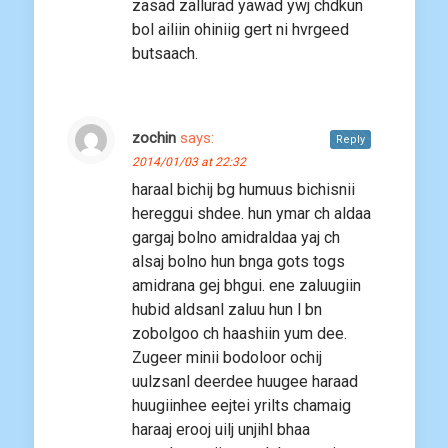
zasad zallurad yawad ywj chdkun
bol ailiin ohiniig gert ni hvrgeed
butsaach.
zochin
says:
Reply
2014/01/03 at 22:32
haraal bichij bg humuus bichisnii
hereggui shdee. hun ymar ch aldaa
gargaj bolno amidraldaa yaj ch
alsaj bolno hun bnga gots togs
amidrana gej bhgui. ene zaluugiin
hubid aldsanl zaluu hun l bn
zobolgoo ch haashiin yum dee.
Zugeer minii bodoloor ochij
uulzsanl deerdee huugee haraad
huugiinhee eejtei yrilts chamaig
haraaj erooj uilj unjihl bhaa