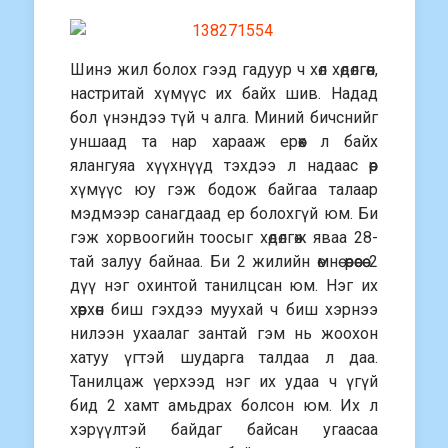
Шинэ жил болох гээд гадуур ч хөл хөдөлгөөн,
настритай хүмүүс их байх шив. Надад
бол үнэндээ түй ч алга. Миний бичснийг
уншаад та нар харааж ерөөх л байх
ялангуяа хүүхнүүд тэхдээ л надаас өөр
хүмүүс юу гэж бодож байгаа талаар
мэдмээр санагдаад ер болохгүй юм. Би
гэж хорвоогийн тоосыг хөдөлгөж яваа 28-
тай залуу байнаа. Би 2 жилийн өмнө өөрөөсөө 2
дүү нэг охинтой танилцсан юм. Нэг их
хөөрхөн биш гэхдээ муухай ч биш хэрнээ
нилээн ухаалаг зантай гэм нь жоохон
хатуу үгтэй шударга талдаа л даа.
Танилцаж үерхээд нэг их удаа ч үгүй
бид 2 хамт амьдрах болсон юм. Их л
хэрүүлтэй байдаг байсан угаасаа