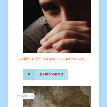
Эхнийх нь бол зүгээр 1 минут тэх үү?
Дэлгэрэнгүй
2026/08/08