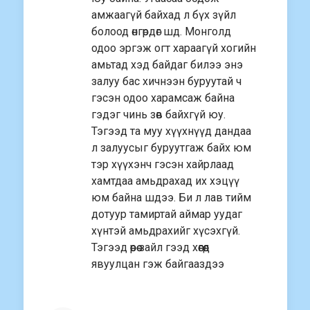
амжаагүй байхад л бүх зүйл
болоод өнгөрдөг шд. Монголд
одоо эргэж огт хараагүй хогийн
амьтад хэд байдаг билээ энэ
залуу бас хичнээн буруутай ч
гэсэн одоо харамсаж байна
гэдэг чинь зөв байхгүй юу.
Тэгээд та муу хүүхнүүд дандаа
л залуусыг буруутгаж байх юм
тэр хүүхэнч гэсэн хайрлаад
хамтдаа амьдрахад их хэцүү
юм байна шдээ. Би л лав тийм
дотуур тамиртай аймар уудаг
хүнтэй амьдрахийг хүсэхгүй.
Тэгээд өөрөө зайл гээд хөөгөөд
явуулцан гэж байгааздээ