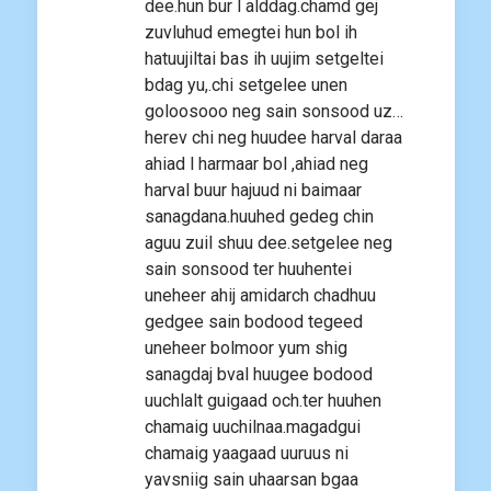
dee.hun bur l alddag.chamd gej
zuvluhud emegtei hun bol ih
hatuujiltai bas ih uujim setgeltei
bdag yu,.chi setgelee unen
goloosooo neg sain sonsood uz…
herev chi neg huudee harval daraa
ahiad l harmaar bol ,ahiad neg
harval buur hajuud ni baimaar
sanagdana.huuhed gedeg chin
aguu zuil shuu dee.setgelee neg
sain sonsood ter huuhentei
uneheer ahij amidarch chadhuu
gedgee sain bodood tegeed
uneheer bolmoor yum shig
sanagdaj bval huugee bodood
uuchlalt guigaad och.ter huuhen
chamaig uuchilnaa.magadgui
chamaig yaagaad uuruus ni
yavsniig sain uhaarsan bgaa