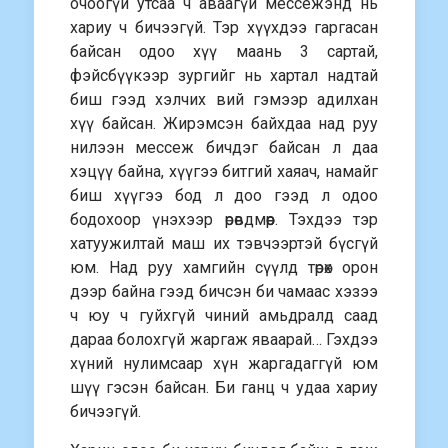
очоогүй утсаа ч аваагүй мессежэнд нь
хариу ч бичээгүй. Тэр хүүхдээ гаргасан
байсан одоо хүү маань 3 сартай,
фэйсбүүкээр зургийг нь хартал надтай
биш гээд хэлчих вий гэмээр адилхан
хүү байсан. Жирэмсэн байхдаа над руу
нилээн мессеж бичдэг байсан л даа
хэцүү байна, хүүгээ битгий хаяач, намайг
биш хүүгээ бод л доо гээд л одоо
бодохоор үнэхээр өрөвдмөөр. Тэхдээ тэр
хатуужилтай маш их тэвчээртэй бүсгүй
юм. Над руу хамгийн сүүлд төрөх орон
дээр байна гээд бичсэн би чамаас хэзээ
ч юу ч гуйхгүй чиний амьдралд саад
дараа болохгүй жаргаж яваарай… Гэхдээ
хүний нулимсаар хүн жаргадаггүй юм
шүү гэсэн байсан. Би ганц ч удаа хариу
бичээгүй.