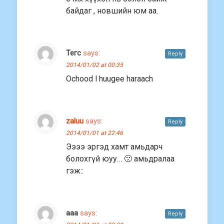
байдаг , новшийн юм аа.
Тегс
says:
Reply
2014/01/02 at 00:35
Ochood l huugee haraach
zaluu
says:
Reply
2014/01/01 at 22:46
Ээээ эргэд хамт амьдарч
болохгүй юуу… 🙁 амьдралаа
гэж::
aaa
says:
Reply