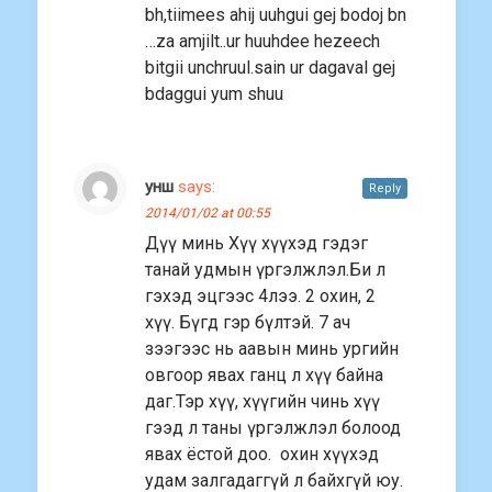
bh,tiimees ahij uuhgui gej bodoj bn
…za amjilt..ur huuhdee hezeech
bitgii unchruul.sain ur dagaval gej
bdaggui yum shuu
унш
says:
Reply
2014/01/02 at 00:55
Дүү минь Хүү хүүхэд гэдэг
танай удмын үргэлжлэл.Би л
гэхэд эцгээс 4лээ. 2 охин, 2
хүү. Бүгд гэр бүлтэй. 7 ач
зээгээс нь аавын минь ургийн
овгоор явах ганц л хүү байна
даг.Тэр хүү, хүүгийн чинь хүү
гээд л таны үргэлжлэл болоод
явах ёстой доо. охин хүүхэд
удам залгадаггүй л байхгүй юу.