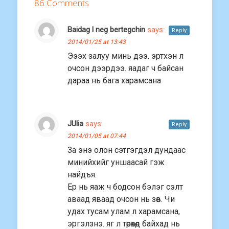
86 Comments
Baidag l neg bertegchin
says:
Reply
2014/01/25 at 13:43
Эээх залуу минь дээ. эртхэн л
очсон дээрдээ. яадаг ч байсан
дараа нь бага харамсана
JUlia
says:
Reply
2014/01/05 at 07:44
За энэ олон сэтгэгдэл дундаас
минийхийг уншаасай гэж
найдъя.
Ер нь яаж ч бодсон бэлэг сэлт
аваад яваад очсон нь зөв. Чи
удах тусам улам л харамсана,
эргэлзнэ. яг л төрөхөд байхад нь