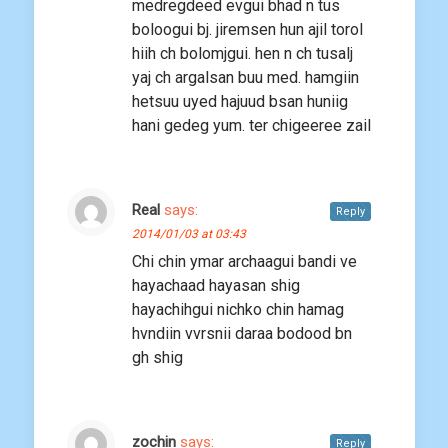
medregdeed evgui bhad n tus
boloogui bj. jiremsen hun ajil torol
hiih ch bolomjgui. hen n ch tusalj
yaj ch argalsan buu med. hamgiin
hetsuu uyed hajuud bsan huniig
hani gedeg yum. ter chigeeree zail
Real
says:
Reply
2014/01/03 at 03:43
Chi chin ymar archaagui bandi ve
hayachaad hayasan shig
hayachihgui nichko chin hamag
hvndiin vvrsnii daraa bodood bn
gh shig
zochin
says:
Reply