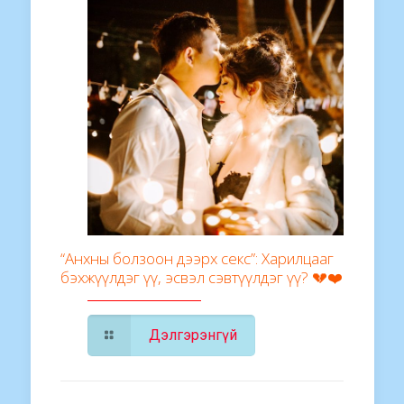
“Анхны болзоон дээрх секс”: Харилцааг
бэхжүүлдэг үү, эсвэл сэвтүүлдэг үү? 💔❤️
Дэлгэрэнгүй