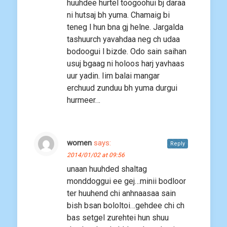
huuhdee hurtel toogoohui bj daraa
ni hutsaj bh yuma. Chamaig bi
teneg l hun bna gj helne. Jargalda
tashuurch yavahdaa neg ch udaa
bodoogui l bizde. Odo sain saihan
usuj bgaag ni holoos harj yavhaas
uur yadin. Iim balai mangar
erchuud zunduu bh yuma durgui
hurmeer…
women
says:
Reply
2014/01/02 at 09:56
unaan huuhded shaltag
monddoggui ee gej…minii bodloor
ter huuhend chi anhnaasaa sain
bish bsan bololtoi…gehdee chi ch
bas setgel zurehtei hun shuu