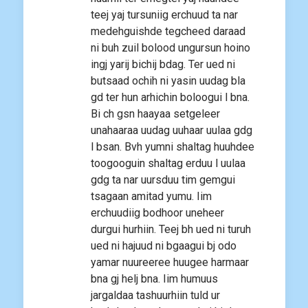
teej yaj tursuniig erchuud ta nar
medehguishde tegcheed daraad
ni buh zuil bolood ungursun hoino
ingj yarij bichij bdag. Ter ued ni
butsaad ochih ni yasin uudag bla
gd ter hun arhichin boloogui l bna.
Bi ch gsn haayaa setgeleer
unahaaraa uudag uuhaar uulaa gdg
l bsan. Bvh yumni shaltag huuhdee
toogooguin shaltag erduu l uulaa
gdg ta nar uursduu tim gemgui
tsagaan amitad yumu. Iim
erchuudiig bodhoor uneheer
durgui hurhiin. Teej bh ued ni turuh
ued ni hajuud ni bgaagui bj odo
yamar nuureeree huugee harmaar
bna gj helj bna. Iim humuus
jargaldaa tashuurhiin tuld ur