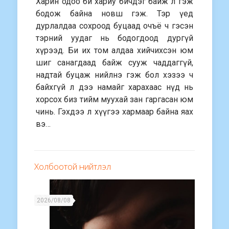
Харин одоо би хариу бичдэг байж л гэж
бодож байна новш гэж. Тэр үед
дурлалдаа сохроод буцаад очъё ч гэсэн
тэрний уудаг нь бодогдоод дургүй
хүрээд. Би их том алдаа хийчихсэн юм
шиг санагдаад байж сууж чаддаггүй,
надтай буцаж нийлнэ гэж бол хэзээ ч
байхгүй л дээ намайг харахаас нүд нь
хорсох биз тийм муухай зан гаргасан юм
чинь. Гэхдээ л хүүгээ хармаар байна яах
вэ…
Холбоотой нийтлэл
2026/08/08