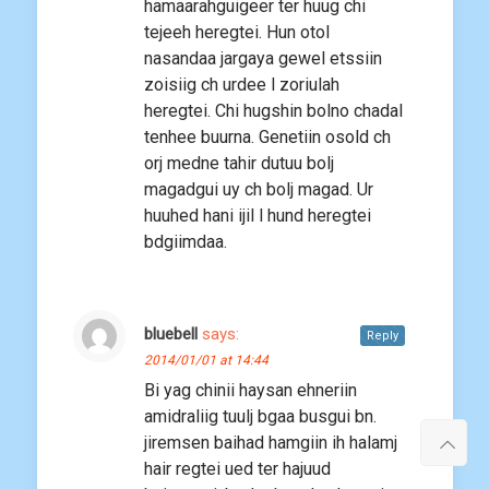
hamaarahguigeer ter huug chi
tejeeh heregtei. Hun otol
nasandaa jargaya gewel etssiin
zoisiig ch urdee l zoriulah
heregtei. Chi hugshin bolno chadal
tenhee buurna. Genetiin osold ch
orj medne tahir dutuu bolj
magadgui uy ch bolj magad. Ur
huuhed hani ijil l hund heregtei
bdgiimdaa.
bluebell
says:
Reply
2014/01/01 at 14:44
Bi yag chinii haysan ehneriin
amidraliig tuulj bgaa busgui bn.
jiremsen baihad hamgiin ih halamj
hair regtei ued ter hajuud