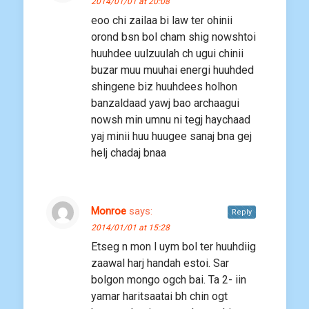
2014/01/01 at 20:08
eoo chi zailaa bi law ter ohinii
orond bsn bol cham shig nowshtoi
huuhdee uulzuulah ch ugui chinii
buzar muu muuhai energi huuhded
shingene biz huuhdees holhon
banzaldaad yawj bao archaagui
nowsh min umnu ni tegj haychaad
yaj minii huu huugee sanaj bna gej
helj chadaj bnaa
Monroe
says:
Reply
2014/01/01 at 15:28
Etseg n mon l uym bol ter huuhdiig
zaawal harj handah estoi. Sar
bolgon mongo ogch bai. Ta 2- iin
yamar haritsaatai bh chin ogt