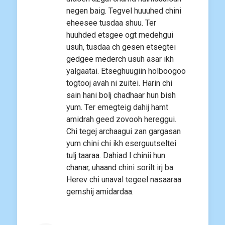
negen baig. Tegvel huuuhed chini
eheesee tusdaa shuu. Ter
huuhded etsgee ogt medehgui
usuh, tusdaa ch gesen etsegtei
gedgee mederch usuh asar ikh
yalgaatai. Etseghuugiin holboogoo
togtooj avah ni zuitei. Harin chi
sain hani bolj chadhaar hun bish
yum. Ter emegteig dahij hamt
amidrah geed zovooh hereggui.
Chi tegej archaagui zan gargasan
yum chini chi ikh eserguutseltei
tulj taaraa. Dahiad l chinii hun
chanar, uhaand chini sorilt irj ba.
Herev chi unaval tegeel nasaaraa
gemshij amidardaa.