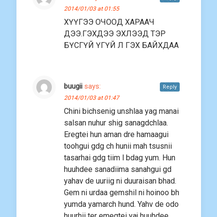
2014/01/03 at 01:55
ХҮҮГЭЭ ОЧООД ХАРААЧ
ДЭЭ.ГЭХДЭЭ ЭХЛЭЭД ТЭР
БҮСГҮЙ ҮГҮЙ Л ГЭХ БАЙХДАА
buugii
says:
Reply
2014/01/03 at 01:47
Chini bichsenig unshlaa yag manai
salsan nuhur shig sanagdchlaa.
Eregtei hun aman dre hamaagui
toohgui gdg ch hunii mah tsusnii
tasarhai gdg tiim l bdag yum. Hun
huuhdee sanadiima sanahgui gd
yahav de uuriig ni duuraisan bhad.
Gem ni urdaa gemshil ni hoinoo bh
yumda yamarch hund. Yahv de odo
huurhii ter emegtei yaj huuhdee