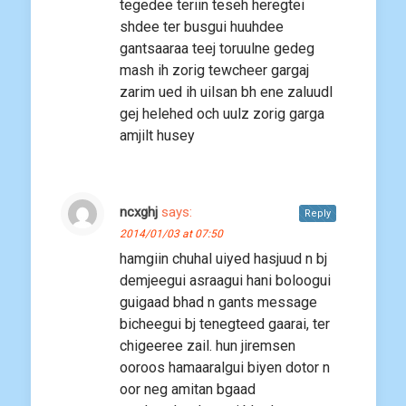
tegedee teriin teseh heregtei
shdee ter busgui huuhdee
gantsaaraa teej toruulne gedeg
mash ih zorig tewcheer gargaj
zarim ued ih uilsan bh ene zaluudl
gej helehed och uulz zorig garga
amjilt husey
ncxghj
says:
Reply
2014/01/03 at 07:50
hamgiin chuhal uiyed hasjuud n bj
demjeegui asraagui hani boloogui
guigaad bhad n gants message
bicheegui bj tenegteed gaarai, ter
chigeeree zail. hun jiremsen
ooroos hamaaralgui biyen dotor n
oor neg amitan bgaad