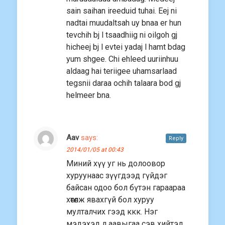
sain saihan ireeduid tuhai. Eej ni
nadtai muudaltsah uy bnaa er hun
tevchih bj l tsaadhiig ni oilgoh gj
hicheej bj l evtei yadaj l hamt bdag
yum shgee. Chi ehleed uuriinhuu
aldaag hai teriigee uhamsarlaad
tegsnii daraa ochih talaara bod gj
helmeer bna.
Aav
says:
Reply
2014/01/05 at 00:43
Миний хүү уг нь долоовор
хуруунаас зүүгдээд гүйдэг
байсан одоо бол бүтэн гараараа
хөтөлж явахгүй бол хуруу
мулталчих гээд ккк. Нэг
мэдэхэд л аавыгаа сэв хийтэл