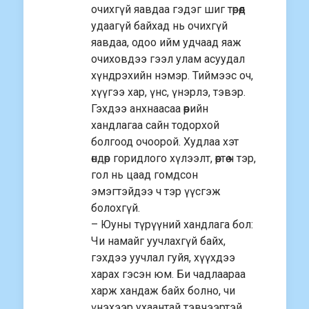
очихгүй яавдаа гэдэг шиг төрөөд
удаагүй байхад нь очихгүй
яавдаа, одоо ийм удчаад яаж
очиховдээ гээл улам асуудал
хүндрэхийн нэмэр. Тиймээс оч,
хүүгээ хар, үнс, үнэрлэ, тэвэр.
Гэхдээ анхнаасаа өөрийн
хандлагаа сайн тодорхой
болгоод очоорой. Худлаа хэт
өндөр горидлого хүлээлт, өөртөө ч тэр,
гол нь цаад гомдсон
эмэгтэйдээ ч тэр үүсгэж
болохгүй.
– Юуны түрүүний хандлага бол:
Чи намайг уучлахгүй байх,
гэхдээ уучлал гуйя, хүүхдээ
харах гэсэн юм. Би чадлаараа
харж хандаж байх болно, чи
үнэхээр ухаантай тэвчээртэй