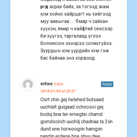
өргөөд асрах байх, за тэгээд жам
юм хойно хайрцагт нь хийгээд
муу аавыгаа …. Ямар ч сайхан
хүүхэн, ямар ч кайфтай сексээр
би хүүгээ, таргалаад үглээ
болчихсон эхнэрээ солихгүйээ.
Зуурдын юм үүрдийн юм гэж
бас байнаа энэ хорвоод.
enhee
says:
Reply
2014/01/04 at 20:57
Oort chin gej helehed butsaad
uuchlalt guigaad ochoosoi gej
bodoj bna ter emegtei chamd
gomdsonch uuchilj chadnaa ta 2iin
dund ene horwoogiin hamgiin
nandin erdene bna shuu dee