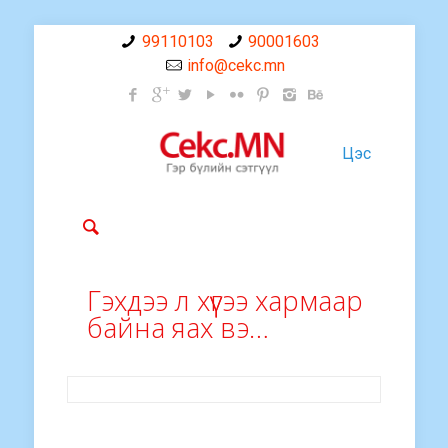
99110103
90001603
info@cekc.mn
Цэс
Гэхдээ л хүүгээ хармаар
байна яах вэ…