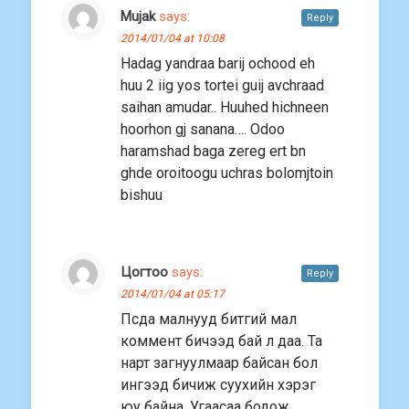
Mujak
says:
Reply
2014/01/04 at 10:08
Hadag yandraa barij ochood eh
huu 2 iig yos tortei guij avchraad
saihan amudar.. Huuhed hichneen
hoorhon gj sanana…. Odoo
haramshad baga zereg ert bn
ghde oroitoogu uchras bolomjtoin
bishuu
Цогтоо
says:
Reply
2014/01/04 at 05:17
Псда малнууд битгий мал
коммент бичээд бай л даа. Та
нарт загнуулмаар байсан бол
ингээд бичиж суухийн хэрэг
юу байна. Угаасаа бодож