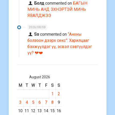
Болд
commented on
БАГЫН
МИНЬ АНД ЭХНЭРТЭЙ МИНЬ
ЯВАЛДЖЭЭ
2026/08/08
Ss
commented on
“Анхны
болзоон дээрх секс”: Харилцааг
бэхжүүлдэг үү, эсвэл сэвтүүлдэг
үү? 💔❤️
August 2026
M
T
W
T
F
S
S
1
2
3
4
5
6
7
8
9
10
11
12
13
14
15
16