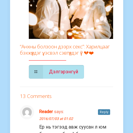
“Анхны болзоон дээрх секс”: Харилцааг
бэхжүүлдэг үү, эсвэл сэвтүүлдэг үү? 💔❤️
Дэлгэрэнгүй
13 Comments
Reader
says:
Reply
2016/07/03 at 01:02
Ер нь тэгээд авж суусан л юм