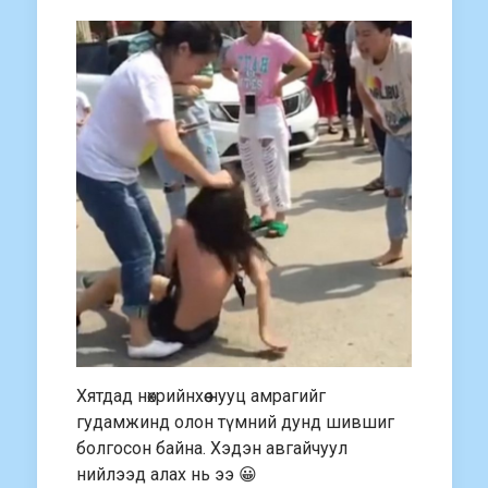
Хятдад нөхрийнхөө нууц амрагийг
гудамжинд олон түмний дунд шившиг
болгосон байна. Хэдэн авгайчуул
нийлээд алах нь ээ 😀