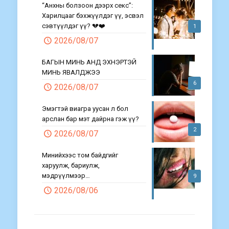
“Анхны болзоон дээрх секс”:
Харилцааг бэхжүүлдэг үү, эсвэл
сэвтүүлдэг үү? 💔❤️
1
2026/08/07
БАГЫН МИНЬ АНД ЭХНЭРТЭЙ
МИНЬ ЯВАЛДЖЭЭ
6
2026/08/07
Эмэгтэй виагра уусан л бол
арслан бар мэт дайрна гэж үү?
2
2026/08/07
Минийхээс том байдгийг
харуулж, бариулж,
мэдрүүлмээр…
9
2026/08/06