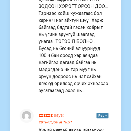
ЗОДСОН ХЭРЭГТ ОРСОН ДОО…
Тэрнээс xойш хужаагаас бол
харин ч нэг айхгүй шүү…Xарж
байгаад бядтай гэсэн хоёрыг
нь үгийн зөрүүгүй шаагаад
унагаа…ТЭГЭЭ Л БОЛНО…
Бусад нь бөгсний алчуурнууд…
100 ч бай ороод хар аяндаа
нэгийгээ дагаад байгаа нь
мэдэгдэнэ нь тэр мууг нь
эрүүн доороос нь нэг сайхан
өлгөж өгөөд орилоод орчих эхнээсээ
зугатаагаад эхэл нь…
zzzzzz
says:
Reply
2016/06/30 at 18:31
Хүний нөхөртэй явсан иймэрхүү