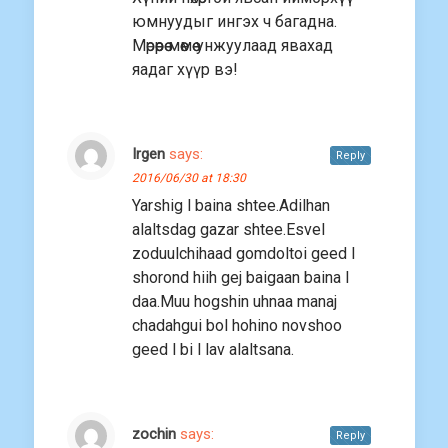
юмнуудыг ингэх ч багадна.
Мөрөөрөө мөөмөө унжуулаад явахад
яадаг хүүр вэ!
Irgen
says:
Reply
2016/06/30 at 18:30
Yarshig l baina shtee.Adilhan
alaltsdag gazar shtee.Esvel
zoduulchihaad gomdoltoi geed l
shorond hiih gej baigaan baina l
daa.Muu hogshin uhnaa manaj
chadahgui bol hohino novshoo
geed l bi l lav alaltsana.
zochin
says:
Reply