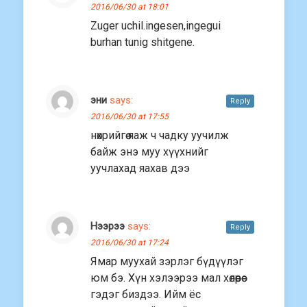
2016/06/30 at 18:01
Zuger uchil.ingesen,ingegui
burhan tunig shitgene.
эни
says:
Reply
2016/06/30 at 17:55
нөхрийгөө яаж ч чадку уучилж
байж энэ муу хүүхнийг
уучлахад яахав дээ
Нээрээ
says:
Reply
2016/06/30 at 17:24
Ямар муухай зэрлэг бүдүүлэг
юм бэ. Хүн хэлээрээ мал хөлөөрөө
гэдэг биздээ. Ийм ёс