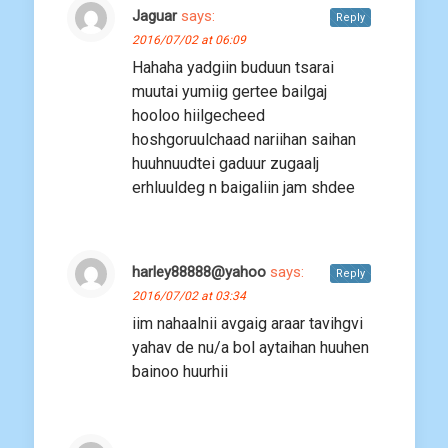
Jaguar
says:
Reply
2016/07/02 at 06:09
Hahaha yadgiin buduun tsarai
muutai yumiig gertee bailgaj
hooloo hiilgecheed
hoshgoruulchaad nariihan saihan
huuhnuudtei gaduur zugaalj
erhluuldeg n baigaliin jam shdee
harley88888@yahoo
says:
Reply
2016/07/02 at 03:34
iim nahaalnii avgaig araar tavihgvi
yahav de nu/a bol aytaihan huuhen
bainoo huurhii