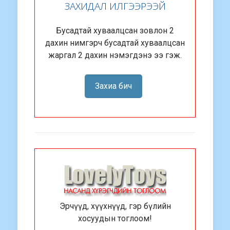
ЗАХИДАЛ ИЛГЭЭРЭЭЙ
Бусадтай хуваалцсан зовлон 2
дахин нимгэрч бусадтай хуваалцсан
жаргал 2 дахин нэмэгдэнэ ээ гэж.
Захиа бич
Эрчүүд, хүүхнүүд, гэр бүлийн
хосуудын тоглоом!