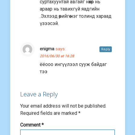
суртахуунтай авгайг нөхөр нь
араар нь тавихгүй яадгийн
.Эхлээд өөрийгөө нэг толинд хараад
үзээсэй.
enigma
says:
Reply
2016/06/30 at 16:28
ёёооо ингүүлээл сууж байдаг
тээ
Leave a Reply
Your email address will not be published.
Required fields are marked
*
Comment
*