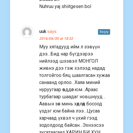
Nuhruu yaj shiitgesen bol
uuk
says:
Reply
2016/06/30 at 18:32
Муу хятадууд ийм л зэвүүн
дээ…Бид нар бүгдээрээ
нийлээд шээвэл МОНГОЛ
живнэ дээ гэж хэлээд надад
толгойгоо бяц шаалгасан хужаа
санаанд орлоо…Хаяа миний
нуруугаар өвддөг юм…Араас
турбагаар шаадаг новшнууд…
Аавын зөн минь xөдлөөд босоод
үздэг юм байна лээ…Цусаа
харчаад үхвэл ч үxий гээд
зодолдоод байсан…Эxнээсээ
зугатаагаад,XАРИН БИ XҮН