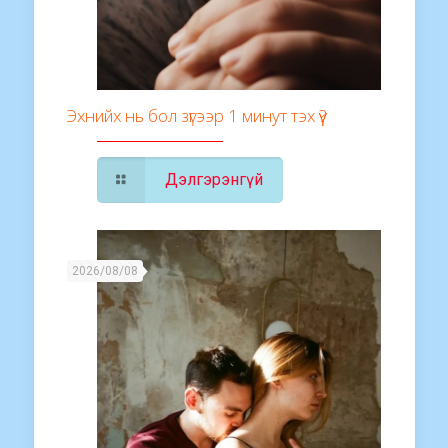
Эхнийх нь бол зүгээр 1 минут тэх үү?
Дэлгэрэнгүй
2026/08/08