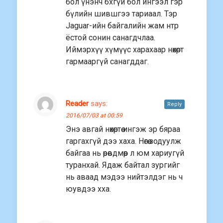
бол үнэнч бхгүй бол ингээл гэр
бүлийн шившгээ тариаал. Тэр
Jaguar-ийн байгалийн жам нтр
ёстой сонин санагдчлаа.
Иймэрхүү хүмүүс харахаар нөхөрт
гармааргүй санагддаг.
Reader
says:
Reply
2016/07/03 at 00:59
Энэ авгай нөхөртөө ингэж эр бяраа
гаргахгүй дээ хаха. Нөгөө зодуулж
байгаа нь өрөвдмөөр л юм хариугүй
туранхай. Ядаж байтал зургийг
нь аваад мэдээ нийтэлдэг нь ч
юувдээ хха.