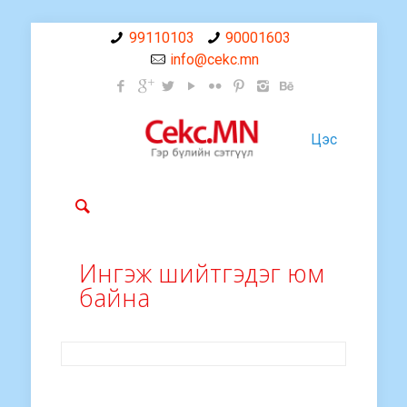
99110103
90001603
info@cekc.mn
Цэс
Ингэж шийтгэдэг юм
байна