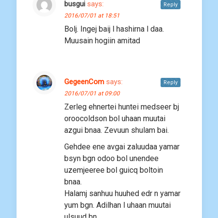
busgui
says:
Reply
2016/07/01 at 18:51
Bolj. Ingej baij l hashirna l daa.
Muusain hogiin amitad
GegeenCom
says:
Reply
2016/07/01 at 09:00
Zerleg ehnertei huntei medseer bj
oroocoldson bol uhaan muutai
azgui bnaa. Zevuun shulam bai.
Gehdee ene avgai zaluudaa yamar
bsyn bgn odoo bol unendee
uzemjeeree bol guicq boltoin
bnaa.
Halamj sanhuu huuhed edr n yamar
yum bgn. Adilhan l uhaan muutai
ulsuud bn.