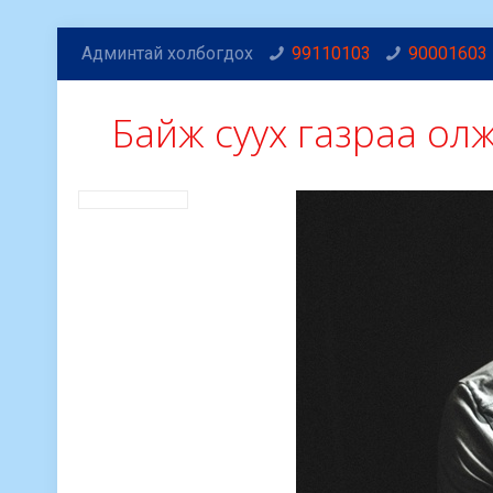
Админтай холбогдох
99110103
90001603
Байж суух газраа олж