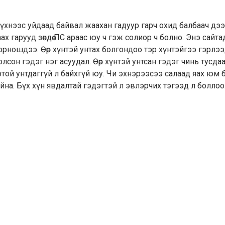
үүхнээс уйдаад байвал жаахан гадуур гарч охид балбаач дээ
ах гарууд зөндөө ПС араас юу ч гэж солиор ч болно. Энэ сайта
 орношдээ. Өөр хүнтэй унтах болгондоо тэр хүнтэйгээ гэрлэ
лсон гэдэг нэг асуудал. Өөр хүнтэй унтсан гэдэг чинь тусда
той унтдаггүй л байхгүй юу. Чи эхнэрээсээ салаад яах юм бас
йна. Бүх хүн явдалтай гэдэгтэй л эвлэрчих тэгээд л боллоо