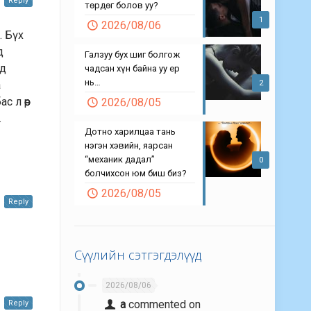
Reply
төрдөг болов уу?
1
2026/08/06
. Бүх
д
Галзуу бух шиг болгож
эд
чадсан хүн байна уу ер
нь…
а
2
 л өөр
2026/08/05
.
Дотно харилцаа тань
нэгэн хэвийн, яарсан
“механик дадал”
0
болчихсон юм биш биз?
2026/08/05
Reply
Сүүлийн сэтгэгдэлүүд
2026/08/06
a
commented on
Reply