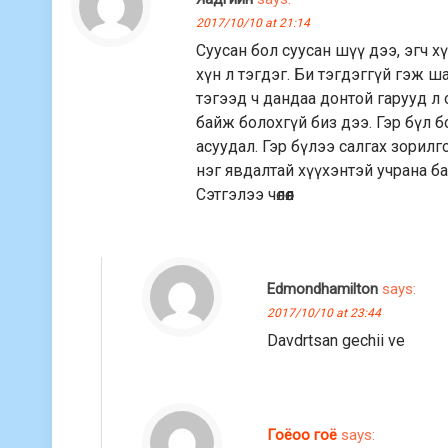
2017/10/10 at 21:14
Суусан бол суусан шүү дээ, эгч х
хүн л тэгдэг. Би тэгдэггүй гэж ша
тэгээд ч дандаа донтой гарууд л
байж болохгүй биз дээ. Гэр бүл бо
асуудал. Гэр бүлээ салгах зорилго
нэг явдалтай хүүхэнтэй учрана ба
Сэтгэлээ чөлөөл
Edmondhamilton
says:
2017/10/10 at 23:44
Davdrtsan gechii ve
Гоёоо гоё
says: