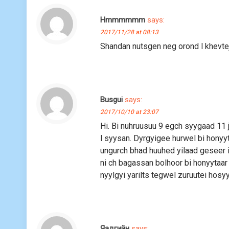
Hmmmmmm
says:
2017/11/28 at 08:13
Shandan nutsgen neg orond l khevtej 
Busgui
says:
2017/10/10 at 23:07
Hi. Bi nuhruusuu 9 egch syygaad 11 
l syysan. Dyrgyigee hurwel bi honyyt
ungurch bhad huuhed yilaad geseer ir
ni ch bagassan bolhoor bi honyytaar
nyylgyi yarilts tegwel zuruutei hos
Яадгийн
says: