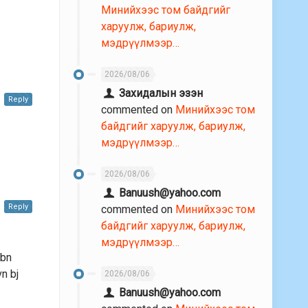
Минийхээс том байдгийг
харуулж, бариулж,
мэдрүүлмээр…
2026/08/06
Захидалын эзэн
Reply
commented on
Минийхээс том
байдгийг харуулж, бариулж,
мэдрүүлмээр…
2026/08/06
Banuush@yahoo.com
Reply
commented on
Минийхээс том
байдгийг харуулж, бариулж,
мэдрүүлмээр…
 bn
n bj
2026/08/06
Banuush@yahoo.com