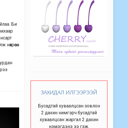
йлаа. Би
чихаар
ансарт
өхрөөсөө
хурдан
эрээ
ЗАХИДАЛ ИЛГЭЭРЭЭЙ
Бусадтай хуваалцсан зовлон
2 дахин нимгэрч бусадтай
хуваалцсан жаргал 2 дахин
нэмэгдэнэ ээ гэж.