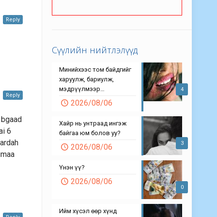
Reply
Сүүлийн нийтлэлүүд
Минийхээс том байдгийг
харуулж, бариулж,
мэдрүүлмээр…
4
Reply
2026/08/06
j bgaad
Хайр нь унтраад ингэж
ai 6
байгаа юм болов уу?
hardah
3
2026/08/06
yumaa
Үнэн үү?
2026/08/06
0
Ийм хүсэл өөр хүнд