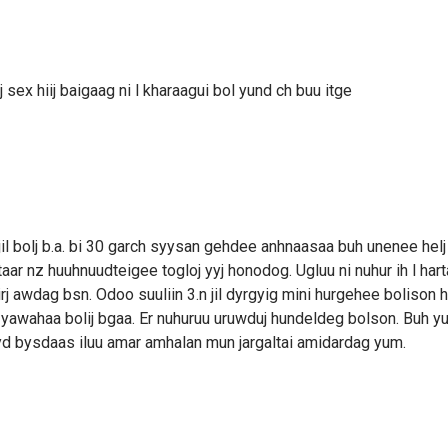
sex hiij baigaag ni l kharaagui bol yund ch buu itge
jil bolj b.a. bi 30 garch syysan gehdee anhnaasaa buh unenee hel
aar nz huuhnuudteigee togloj yyj honodog. Ugluu ni nuhur ih l hart
j awdag bsn. Odoo suuliin 3.n jil dyrgyig mini hurgehee bolison 
 yawahaa bolij bgaa. Er nuhuruu uruwduj hundeldeg bolson. Buh 
yyd bysdaas iluu amar amhalan mun jargaltai amidardag yum.