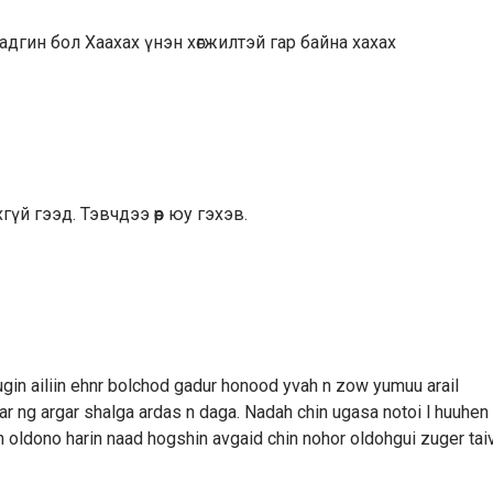
дгин бол Хаахах үнэн хөгжилтэй гар байна хахах
ахгүй гээд. Тэвчдээ өөр юу гэхэв.
in ailiin ehnr bolchod gadur honood yvah n zow yumuu arail
ar ng argar shalga ardas n daga. Nadah chin ugasa notoi l huuhen
oldono harin naad hogshin avgaid chin nohor oldohgui zuger taiv