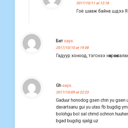
2017/10/11 at 12:18
Гоё шааж байна шдээ Яа
Бат
says:
2017/10/10 at 19:38
Гадуур хоноод, тэгснээ нөхрөөсөө сал
Gh
says:
2017/10/09 at 22:23
Gaduur honodog gsen chin yu gsen ug
davartsanu gui yu utas fb bugdig ym
bolohgu bol sal chmd ochnon huuhen 
bgad bugdig sjalgj uz