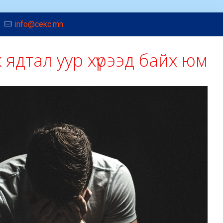
info@cekc.mn
 ядтал уур хүрээд байх юм