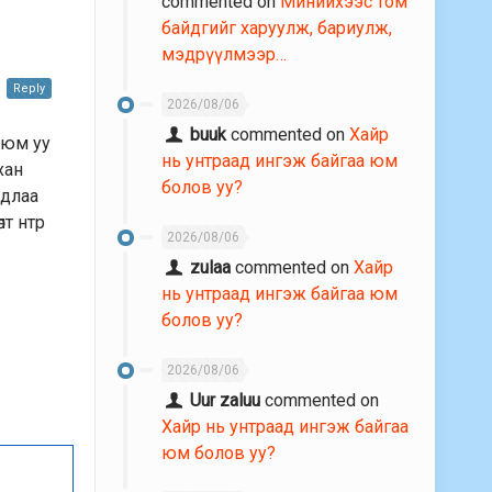
commented on
Минийхээс том
байдгийг харуулж, бариулж,
мэдрүүлмээр…
Reply
2026/08/06
buuk
commented on
Хайр
 юм уу
нь унтраад ингэж байгаа юм
хан
болов уу?
удлаа
лт нтр
2026/08/06
zulaa
commented on
Хайр
нь унтраад ингэж байгаа юм
болов уу?
2026/08/06
Uur zaluu
commented on
Хайр нь унтраад ингэж байгаа
юм болов уу?