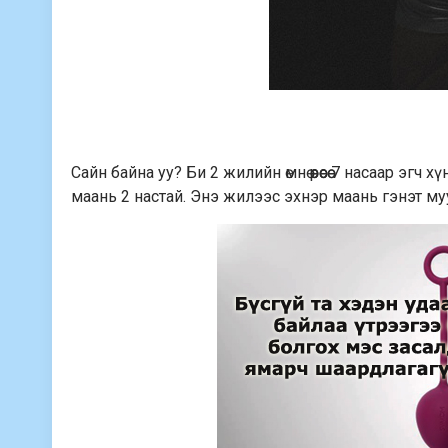
Сайн байна уу? Би 2 жилийн өмнө өөрөөсөө 7 насаар эгч
маань 2 настай. Энэ жилээс эхнэр маань гэнэт му