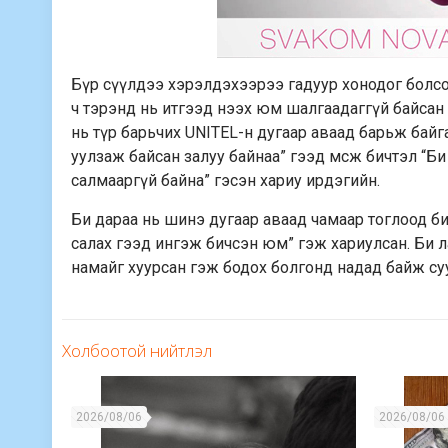
Бүр сүүлдээ хэрэлдэхээрээ гадуур хонодог болсо
ч тэрэнд нь итгээд нээх юм шалгаадаггүй байсан ю
нь түр барьчих UNITEL-н дугаар аваад барьж байг
уулзаж байсан залуу байнаа” гээд мсж бичтэл “Би ч
салмааргүй байна” гэсэн хариу ирдэгийн.
Би дараа нь шинэ дугаар аваад чамаар тоглоод би
салах гээд ингэж бичсэн юм” гэж хариулсан. Би 
намайг хуурсан гэж бодох болгонд надад байж суу
Холбоотой нийтлэл
2026/08/06
2026/08/06