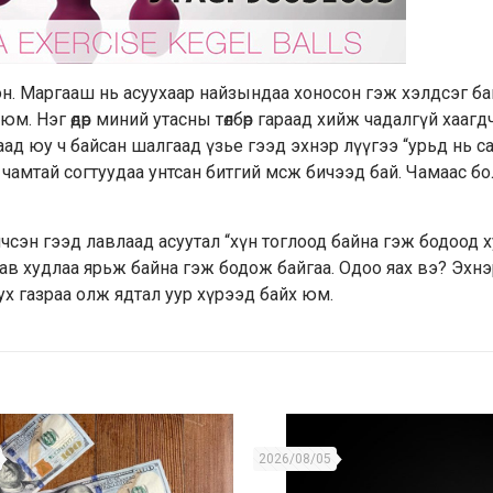
н. Маргааш нь асуухаар найзындаа хоносон гэж хэлдсэг ба
м. Нэг өдөр миний утасны төлбөр гараад хийж чадалгүй хаагд
аад юу ч байсан шалгаад үзье гээд эхнэр лүүгээ “урьд нь с
амтай согтуудаа унтсан битгий мсж бичээд бай. Чамаас болж н
чсэн гээд лавлаад асуутал “хүн тоглоод байна гэж бодоод 
лав худлаа ярьж байна гэж бодож байгаа. Одоо яах вэ? Эхн
х газраа олж ядтал уур хүрээд байх юм.
2026/08/05