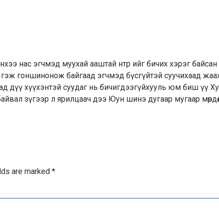
нхээ нас эгчмэд муухай ааштай нтр ийг бичих хэрэг байсан
й гэж гоншинонож байгаад эгчмэд бүсгүйтэй суучихаад жаа
ад дүү хүүхэнтэй суудаг нь бичигдээгүйхууль юм биш үү Х
айвал зүгээр л ярилцаач дээ Юун шинэ дугаар мугаар мөрдө
elds are marked
*