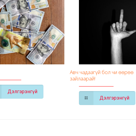
Авч чадаагүй бол чи өөрөө
зайлаарай!
Дэлгэрэнгүй
Дэлгэрэнгүй