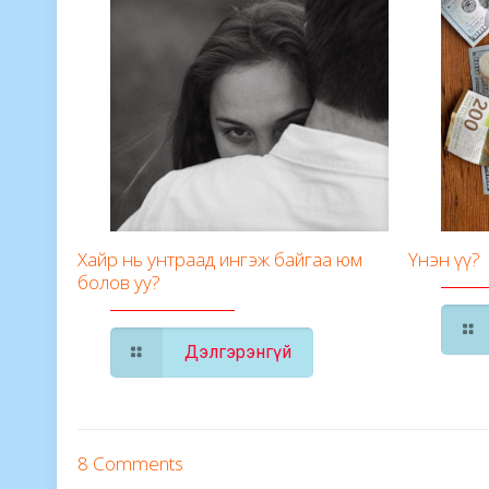
Хайр нь унтраад ингэж байгаа юм
Үнэн үү?
болов уу?
Дэлгэрэнгүй
8 Comments