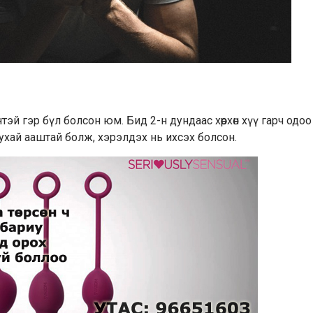
 хүнтэй гэр бүл болсон юм. Бид 2-н дундаас хөөрхөн хүү гарч одоо
ухай ааштай болж, хэрэлдэх нь ихсэх болсон.