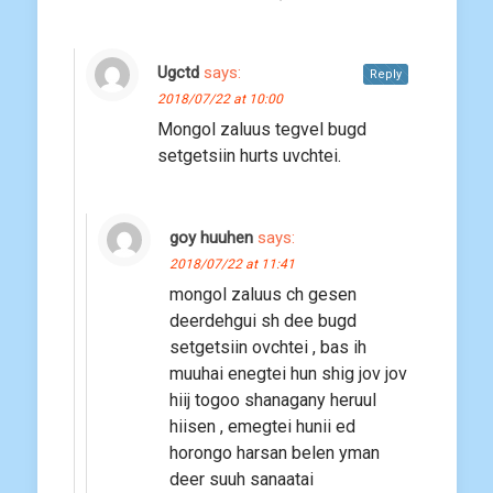
Ugctd
says:
Reply
2018/07/22 at 10:00
Mongol zaluus tegvel bugd
setgetsiin hurts uvchtei.
goy huuhen
says:
2018/07/22 at 11:41
mongol zaluus ch gesen
deerdehgui sh dee bugd
setgetsiin ovchtei , bas ih
muuhai enegtei hun shig jov jov
hiij togoo shanagany heruul
hiisen , emegtei hunii ed
horongo harsan belen yman
deer suuh sanaatai