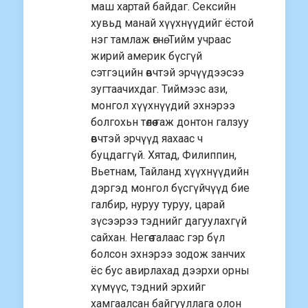
маш хартай байдаг. Сексийн
хувьд манай хүүхнүүдийг ёстой
нэг тамлаж өгнө. Тийм учраас
жирий америк бүсгүй
сэтгэцийн өвчтэй эрчүүдээсээ
зугтаачихдаг. Тиймээс ази,
монгол хүүхнүүдий эхнэрээ
болгохьн төлөө гаж донтон галзуу
өвчтэй эрчүүд яахаас ч
буцдаггүй. Хятад, Филиппин,
Вьетнам, Тайланд хүүхнүүдийн
дэргэд монгол бүсгүйчүүд бие
галбир, нуруу туруу, царай
зүсээрээ тэднийг дагуулахгүй
сайхан. Негөө талаас гэр бүл
болсон эхнэрээ зодож занчих
ёс бус авирлахад дээрхи орны
хүмүүс, тэдний эрхийг
хамгаалсан байгууллага олон