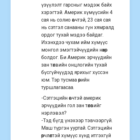
үзүүлэлт гарсныг мэдэж байх
хэрэгтэй. Америк хүмүүсийн 4
сая нь солио өвчтэй, 23 сая сая
нь сэтгэл санааны гүн хямралд
ордог тухай мэдээ байдаг.
Ихэнхдээ чухам ийм хүмүүс
монгол эмэгтэйчүүдийн нөхөр
болдог. Би Америк эрчүүдийн
зан төлвийн онцлогийн тухай
бүсгүйчүүдэд ярихыг хүссэн
юм. Тэр тусмаа өөрийн
туршлагаасаа.
-Сэтгэцийн өвчтэй америк
эрчүүдийн гол зан төлөвийг
нэрлэвэл?
-Тэд бүгд үнэхээр тэвчээргүй.
Маш түргэн ууртай. Сэтгэцийн
өөрчлөлтэй хүмүүс хүнд итгэхгүй