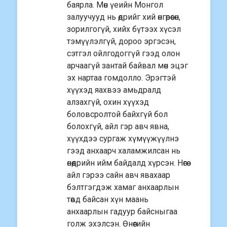
баярла. Мөн үеийн Монгол
залуучууд нь өдрийг хий өнгөрөөсөн,
зорилгогүй, хийх бүтээх хүсэл
тэмүүлэлгүй, дороо эргэсэн,
сэтгэл ойлгодоггүй гээд олон
арчаагүй зантай байвал мөн эцэг
эх нартаа гомдолло. Эрэгтэй
хүүхэд яахвээ амьдралд
алзахгүй, охин хүүхэд
боловсролтой байхгүй бол
болохгүй, айл гэр авч явна,
хүүхдээ сургаж хүмүүжүүлнэ
гээд анхаарч халамжилсан нь
өнөөдрийн ийм байдалд хүрсэн. Нөгөө
айл гэрээ сайн авч явахаар
бэлтгэгдэж хамаг анхаарлын
төвд байсан хүн маань
анхаарлын гадуур байсныгаа
голж эхэлсэн. Өнөөгийн