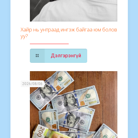
Хайр нь унтраад ингэж байгаа юм болов
уу?
Дэлгэрэнгүй
2026/08/06