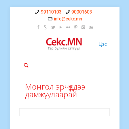
99110103
90001603
info@cekc.mn
Цэс
Монгол эрчүүддээ
дамжуулаарай