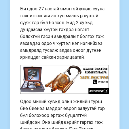
Би одоо 27 настай эмэгтэй өмнө нь сууна
гэж итгэж явсан хүн маань өөр хүнтэй
сууж гэр бүл болсон. Бид 2 хувьд
дундаасаа хүүтэй гэхдээ нэгэнт
болохгүй гэсэн амьдралыг болгох гэж
яахавдээ одоо ч хүртэл нэг нэгнийхээ
амьдралд тусалж алдаа оноог дүгнэн
ярилцдаг сайхан харилцаатай.
Одоо миний хувьд ольн жилийн турш
бие биенээ мэддэг европ залуутай гэр
бүл болохоор эргэж буцалтгүй
шийдсэн. Энэ шийдвэрийг гаргах гэж