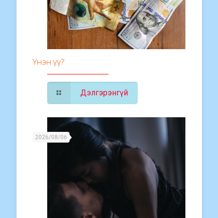
Үнэн үү?
Дэлгэрэнгүй
2026/08/06