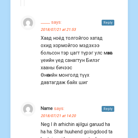
..........
says:
Reply
2018/07/21 at 21:53
Хаад ноёд толгойгоо хатад
охид хормойгоо мэдэхээ
больсон тэр цагт түрэг улс мөхөв
үеийн үед санагтун Билэг
хааны бичээс
Өнөөгийн монголд түүх
давтагдаж байх шиг
Name
says:
Reply
2018/07/21 at 14:20
Neg l ih arhichin ajilgui garuud ha
ha ha. Shar huuhend gologdood ta