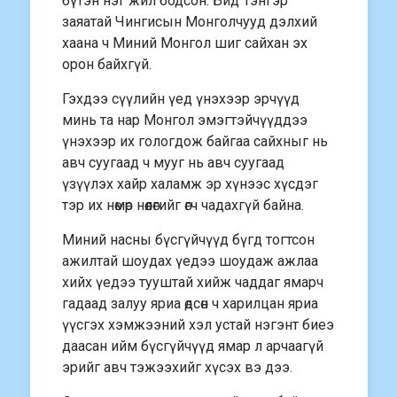
бүтэн нэг жил бодсон. Бид Тэнгэр
заяатай Чингисын Монголчууд дэлхий
хаана ч Миний Монгол шиг сайхан эх
орон байхгүй.
Гэхдээ сүүлийн үед үнэхээр эрчүүд
минь та нар Монгол эмэгтэйчүүддээ
үнэхээр их гологдож байгаа сайхныг нь
авч суугаад ч мууг нь авч суугаад
үзүүлэх хайр халамж эр хүнээс хүсдэг
тэр их нөмөр нөөлөгийг өгч чадахгүй байна.
Миний насны бүсгүйчүүд бүгд тогтсон
ажилтай шоудах үедээ шоудаж ажлаа
хийх үедээ тууштай хийж чаддаг ямарч
гадаад залуу яриа өдсөн ч харилцан яриа
үүсгэх хэмжээний хэл устай нэгэнт биеэ
даасан ийм бүсгүйчүүд ямар л арчаагүй
эрийг авч тэжээхийг хүсэх вэ дээ.