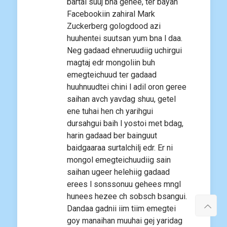
bartai suuj bna genee, ter bayan
Facebookiin zahiral Mark
Zuckerberg gologdood azi
huuhentei suutsan yum bna l daa.
Neg gadaad ehneruudiig uchirgui
magtaj edr mongoliin buh
emegteichuud ter gadaad
huuhnuudtei chini l adil oron geree
saihan avch yavdag shuu, getel
ene tuhai hen ch yarihgui
dursahgui baih l yostoi met bdag,
harin gadaad ber bainguut
baidgaaraa surtalchilj edr. Er ni
mongol emegteichuudiig sain
saihan ugeer helehiig gadaad
erees l sonssonuu gehees mngl
hunees hezee ch sobsch bsangui.
Dandaa gadnii iim tiim emegtei
goy manaihan muuhai gej yaridag