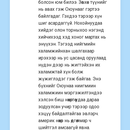
болсон юм билээ. Зөвхөн түүнийг
нь авах гэж Оюунааг гэртээ
байлгадаг. Гэхдээ тэрээр хүн
шиг асардаггүй. Нохойнуудаа
хийдэг олон торныхоо нэгэнд
хийчихээд хэд хоног мартах нь
энүүхэн. Тэгээд нийгмийн
халамжийнхан шалгахаар
ирэхээр нь ус цасанд оруулаад
нүдэн дээр нь жигтэйхэн их
халамжтай хүн болж
жүжиглэдэг гэж байгаа. Энэ
бүхнийг Оюунаа ниигмиин
халамжиин мэргэжилтэндээ
хэлсэн биш нөхөртөө удаа дараа
зодуулсан учир тэрээр одоо
хэцүү байдалтайгаа эвлэрч.
америк нөхөр нь өдгөө ямар ч
шийтгэл амсаагүй явна.