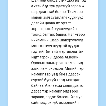
шалгаан байдаг. Жишээ нь тэд
өвчтэй бөгөөд тун удахгүй асрамж
шардлагатай болно. Тиимээс
манай эмч сувилагч хүүхнүүд
далайн цаана их эрэлт
хэрэгцээтэй хүүхнүүдийн
тоонд багтаж байна. Нэг үгээр
нийгмийн шаар шавхруунууд
монгол хүүхнүүдтэй суудаг
гэдгийг битгий мартаарай. Би
нөхөрт гарсны дараа Америк-
Оросын хамтарсан компанид
ажиллаж эхэлсэн. Миний нөхөр
намайг тэр үед биеэ даасан
сүрхий бүсгүй гээд магтдаг
байлаа. Ажлаасаа халагдсаны
дараа тэр намайг элдвээр
харааж, зодох болсон. Хэл ус
сайн мэдэхгүй, америкийн