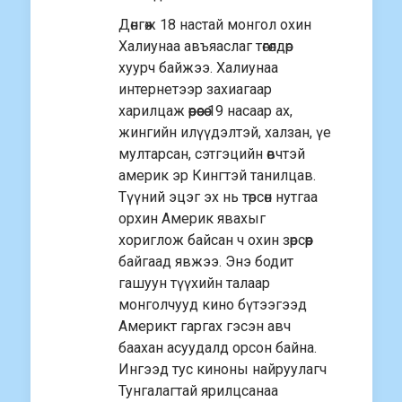
Дөнгөж 18 настай монгол охин
Халиунаа авъяаслаг төгөлдөр
хуурч байжээ. Халиунаа
интернетээр захиагаар
харилцаж өөрөөсөө 19 насаар ах,
жингийн илүүдэлтэй, халзан, үе
мултарсан, сэтгэцийн өвчтэй
америк эр Кингтэй танилцав.
Түүний эцэг эх нь төрсөн нутгаа
орхин Америк явахыг
хориглож байсан ч охин зөрсөөр
байгаад явжээ. Энэ бодит
гашуун түүхийн талаар
монголчууд кино бүтээгээд
Америкт гаргах гэсэн авч
баахан асуудалд орсон байна.
Ингээд тус киноны найруулагч
Тунгалагтай ярилцсанаа