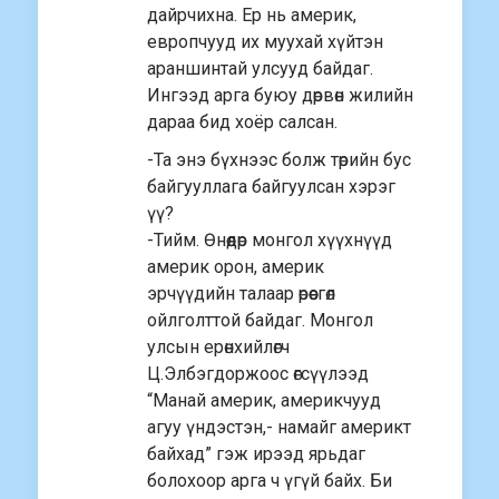
дайрчихна. Ер нь америк,
европчууд их муухай хүйтэн
араншинтай улсууд байдаг.
Ингээд арга буюу дөрвөн жилийн
дараа бид хоёр салсан.
-Та энэ бүхнээс болж төрийн бус
байгууллага байгуулсан хэрэг
үү?
-Тийм. Өнөөдөр монгол хүүхнүүд
америк орон, америк
эрчүүдийн талаар өрөөсгөл
ойлголттой байдаг. Монгол
улсын ерөнхийлөгч
Ц.Элбэгдоржоос өгсүүлээд
“Манай америк, америкчууд
агуу үндэстэн,- намайг америкт
байхад” гэж ирээд ярьдаг
болохоор арга ч үгүй байх. Би