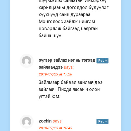
шүүмжлэх санаатай. Иймэрхүү
харилцааны доголдол бүдүүлэг
хүүхнүүд сайн дураараа
Монголоос зайлж нийгэм
цэвэрлэж байгаад баяртай
байна шүү.
зүгээр зайлах нэг нь тэгээд
Reply
зайлаачдээ
says:
2018/07/23 at 17:28
Зайлмаар байвал зайлаачдээ
зайлаач. Писда яасан ч олон
үгтэй юм.
zochin
says:
Reply
2018/07/23 at 10:43