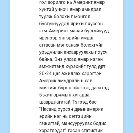
гол зорилго нь Америкт ямар
хүнтэй учирч, ямар амьдрал
туулж болохыг монгол
бүсгүйчүүдэд ярихыг хүссэн
юм. Америкт манай бүсгүйчүүд
ирснээр энгэрийн умдаг
атгасан мэт санаж болохгүйг
урьдчилан анхааруулахыг хүсч
байна. Энэ улсад ямар нэгэн
амжилтанд хүрэхийг тулд өдөрт
20-24 цаг ажиллах хэрэгтэй.
Америк амьдралын хэв
маягийг бүрэн ойлгож, дасахад
5 жил орчмын хугацаа
шаардлагатай. Тэгээд бас
“Насанд хүрсэн дөрвөн америк
эрийн нэг нь сэтгэцийн
гажигтай, мансууруулах бодис
хэрэглэдэг” гэсэн статистик