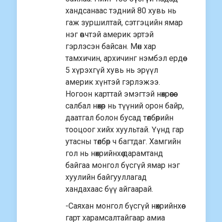
хандсанаас тэдний 80 хувь нь
гаж зуршилтай, сэтгэцийн ямар
нэг өвчтэй америк эртэй
гэрлэсэн байсан. Мөн хар
тамхичин, архичинг нэмбэл ердөө
5 хүрэхгүй хувь нь эрүүл
америк хүнтэй гэрлэжээ.
Ногоон карттай эмэгтэй нөхрөөсөө
салбал нөхөр нь түүний орон байр,
даатгал болон бусад төлбөрийн
тооцоог хийх хуультай. Үүнд гар
утасны төлбөр ч багтдаг. Хамгийн
гол нь нөхрийнхөө дарамтанд
байгаа монгол бүсгүй ямар нэг
хуулийн байгууллагад
хандахаас бүү айгаарай.
-Саяхан монгол бүсгүй нөхрийнхөө
гарт харамсалтайгаар амиа