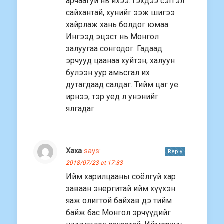
арчаагуй нь ихээ. Гэхдээ сэтгэл
сайхантай, хунийг ээж шигээ
хайрлаж хань болдог юмаа.
Ингээд эцэст нь Монгол
залуугаа сонгодог. Гадаад
эрчууд цаанаа хуйтэн, халуун
булээн уур амьсгал их
дутагдаад салдаг. Тийм цаг уе
ирнээ, тэр уед л унэнийг
ялгадаг
Xaxa
says:
Reply
2018/07/23 at 17:33
Ийм харилцааны соёлгүй хар
заваан энергитай ийм хүүхэн
яаж олигтой байхав дэ тийм
байж бас Монгол эрчүүдийг