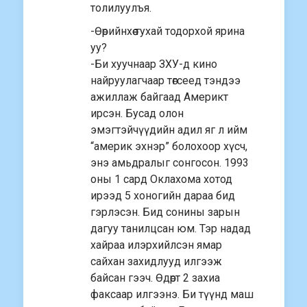
толилуулъя.
-Өөрийнхөө тухай тодорхой ярина
уу?
-Би хуучнаар ЗХУ-д кино
найруулагчаар төгсеед тэндээ
ажиллаж байгаад Америкт
ирсэн. Бусад олон
эмэгтэйчүүдийн адил яг л ийм
“америк эхнэр” болохоор хүсч,
энэ амьдралыг сонгосон. 1993
оны 1 сард Оклахома хотод
ирээд 5 хоногийн дараа бид
гэрлэсэн. Бид сонины зарын
дагуу танилцсан юм. Тэр надад
хайраа илэрхийлсэн ямар
сайхан захидлууд илгээж
байсан гээч. Өдөрт 2 захиа
факсаар илгээнэ. Би түүнд маш