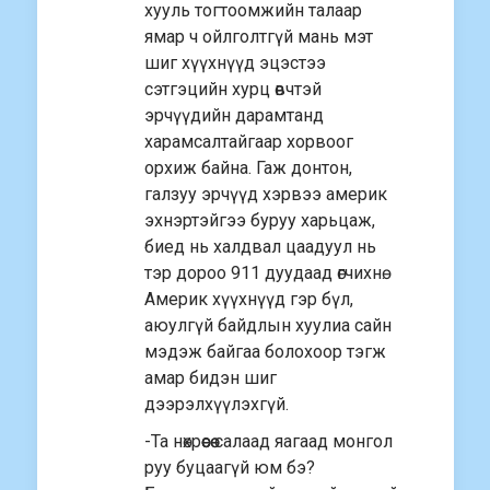
хууль тогтоомжийн талаар
ямар ч ойлголтгүй мань мэт
шиг хүүхнүүд эцэстээ
сэтгэцийн хурц өвчтэй
эрчүүдийн дарамтанд
харамсалтайгаар хорвоог
орхиж байна. Гаж донтон,
галзуу эрчүүд хэрвээ америк
эхнэртэйгээ буруу харьцаж,
биед нь халдвал цаадуул нь
тэр дороо 911 дуудаад өгчихнө.
Америк хүүхнүүд гэр бүл,
аюулгүй байдлын хуулиа сайн
мэдэж байгаа болохоор тэгж
амар бидэн шиг
дээрэлхүүлэхгүй.
-Та нөхрөөсөө салаад яагаад монгол
руу буцаагүй юм бэ?