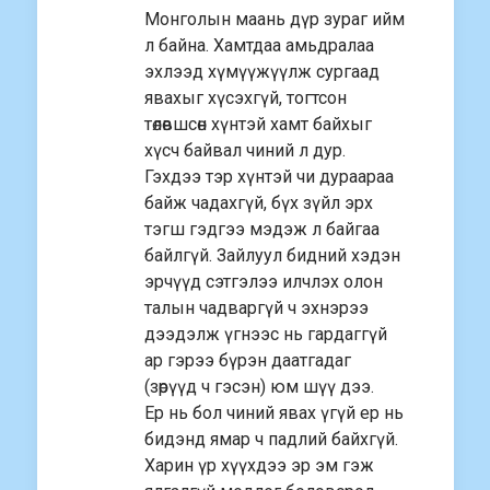
Монголын маань дүр зураг ийм
л байна. Хамтдаа амьдралаа
эхлээд хүмүүжүүлж сургаад
явахыг хүсэхгүй, тогтсон
төлөвшсөн хүнтэй хамт байхыг
хүсч байвал чиний л дур.
Гэхдээ тэр хүнтэй чи дураараа
байж чадахгүй, бүх зүйл эрх
тэгш гэдгээ мэдэж л байгаа
байлгүй. Зайлуул бидний хэдэн
эрчүүд сэтгэлээ илчлэх олон
талын чадваргүй ч эхнэрээ
дээдэлж үгнээс нь гардаггүй
ар гэрээ бүрэн даатгадаг
(зөрүүд ч гэсэн) юм шүү дээ.
Ер нь бол чиний явах үгүй ер нь
бидэнд ямар ч падлий байхгүй.
Харин үр хүүхдээ эр эм гэж