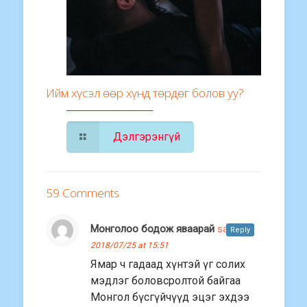
Ийм хүсэл өөр хүнд төрдөг болов уу?
Дэлгэрэнгүй
59 Comments
Монголоо бодож яваарай
says:
Reply
2018/07/25 at 15:51
Ямар ч гадаад хүнтэй үг солих
мэдлэг боловсролтой байгаа
Монгол бүсгүйчүүд эцэг эхдээ