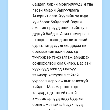
байдаг. Харин монголчуудын төлөө
гэсэн ямар ч байгууллага
Америкт алга. Хуулийн зөвөлгөө өгөх
хүн бараг байдаггүй. Зарим
америк эрчүүд ажил хийх тун
дургүй байдаг. Азиас авчирсан
эхнэрээ эхлээд англи хэлний
сургалтанд суулгаж, дараа нь
боломжийн ажил олж өгөөд
түүгээрээ тэжээлгэж амьдрах
сонирхолтой юм билээ. Бас ази
хүүхнүүд ажилд махруу,
тэвчээр хатуужил сайтай
учраас ямар ч ажлыг голохгүй
хийдэг. Мөн ямар нэг хорт
хавдар, эдгэшгүй өвчтэй
америк эрчүүд ядуу буурай
орны эмэгтэйтэй суух нууц