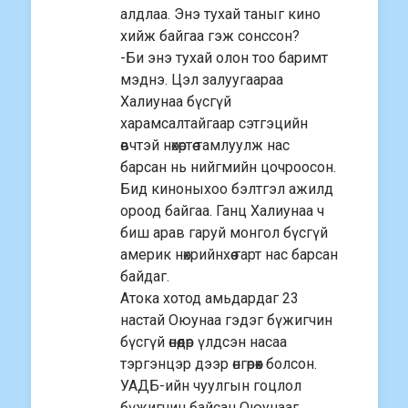
алдлаа. Энэ тухай таныг кино
хийж байгаа гэж сонссон?
-Би энэ тухай олон тоо баримт
мэднэ. Цэл залуугаараа
Халиунаа бүсгүй
харамсалтайгаар сэтгэцийн
өвчтэй нөхөртөө тамлуулж нас
барсан нь нийгмийн цочроосон.
Бид киноныхоо бэлтгэл ажилд
ороод байгаа. Ганц Халиунаа ч
биш арав гаруй монгол бүсгүй
америк нөхрийнхөө гарт нас барсан
байдаг.
Атока хотод амьдардаг 23
настай Оюунаа гэдэг бүжигчин
бүсгүй өнөөдөр үлдсэн насаа
тэргэнцэр дээр өнгөрөөх болсон.
УАДБ-ийн чуулгын гоцлол
бүжигчин байсан Оюунааг