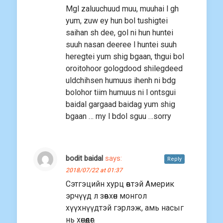
Mgl zaluuchuud muu, muuhai l gh
yum, zuw ey hun bol tushigtei
saihan sh dee, gol ni hun huntei
suuh nasan deeree l huntei suuh
heregtei yum shig bgaan, thgui bol
oroitohoor gologdood shilegdeed
uldchihsen humuus ihenh ni bdg
bolohor tiim humuus ni l ontsgui
baidal gargaad baidag yum shig
bgaan … my l bdol sguu …sorry
bodit baidal
says:
Reply
2018/07/22 at 01:37
Сэтгэцийн хурц өвтэй Америк
эрчүүд л зөвхөн монгол
хүүхнүүдтэй гэрлэж, амь насыг
нь хөнөөдөг.