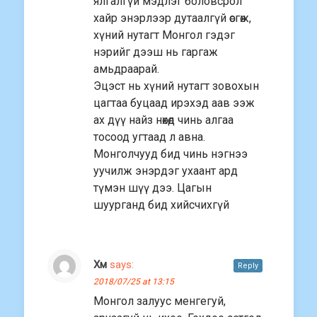
ялгалгүй мэдлэг боловсрол
хайр энэрлээр дутаалгүй өсгөж,
хүний нутагт Монгол гэдэг
нэрийг дээш нь гаргаж
амьдраарай.
Эцэст нь хүний нутагт зовохын
цагтаа буцаад ирэхэд аав ээж
ах дүү найз нөхөд чинь алгаа
тосоод угтаад л авна.
Монголчууд бид чинь нэгнээ
уучилж энэрдэг ухаант ард
түмэн шүү дээ. Цагын
шуурганд бид хийсчихгүй
Хм
says:
Reply
2018/07/25 at 13:15
Монгол залуус менгегуй,