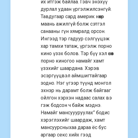
их итгэж байлаа. Гэвч энэхүү
дурлал удаан үргэлжилсэнгүй.
Тавдугаар сард америк нөхөр
маань ажилгүй болж сэтгэл
санааны гүн хямралд орсон.
Ингээд тэр гадуур сэлгүүцэж
хар тамхи татаж, үргэлж порно
кино үзэх болов. Тэр бүү хэл өнөөх
порно киногоо намайг хамт
үзэхийг шаардана. Хэрэв
эсэргүүцвэл аймшигтайгаар
зодно. Нэг үгээр түүнд монгол
эхнэр нь дарамт болж байгааг
ойлгон хэрхэн надаас салах вэ
гэж бодсон ч байж мэднэ.
Намайг мансуууруулах” бодис
хэрэглэхийг шаардаж, хамт
мансуурсныхаа дараа ёс бус
аргаар секс хийх гээд