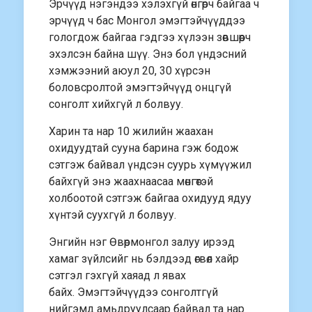
Эрчүүд нэгэндээ хэлэхгүй өнгөрч байгаа ч
эрчүүд ч бас Монгол эмэгтэйчүүддээ
гологдож байгаа гэдгээ хүлээн зөвшөөрч
эхэлсэн байна шүү. Энэ бол үндэсний
хэмжээний аюул 20, 30 хүрсэн
боловсролтой эмэгтэйчүүд онцгүй
сонголт хийхгүй л болвуу.
Харин та нар 10 жилийн жаахан
охидуудтай сууна барина гэж бодож
сэтгэж байвал үндсэн суурь хүмүүжил
байхгүй энэ жаахнаасаа мөнгөтэй
холбоотой сэтгэж байгаа охидууд ядуу
хүнтэй суухгүй л болвуу.
Энгийн нэг Өвөрмонгол залуу ирээд
хамаг зүйлсийг нь бэлдээд өгвөл хайр
сэтгэл гэхгүй хаяад л явах
байх. Эмэгтэйчүүдээ сонголтгүй
нийгэмд амьдруулсаар байвал та нар