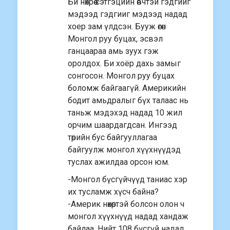
Би нөхрөө сэтгэцийн өвчтэй гэдгийг
мэдээд гэдгииг мэдээд надад
хоер зам үлдсэн. Бууж өгөн
Монгол руу буцах, эсвэл
ганцаараа амь зуух гэж
оролдох. Би хоёр дахь замыг
сонгосон. Монгол руу буцах
боломж байгаагүй. Америкийн
бодит амьдралыг бүх талаас нь
таньж мэдэхэд надад 10 жил
орчим шаардагдсан. Ингээд
төрийн бус байгууллагаа
байгуулж монгол хүүхнүүдэд
туслах ажилдаа орсон юм.
-Монгол бүсгүйчүүд таниас хэр
их тусламж хүсч байна?
-Америк нөхөртэй болсон олон ч
монгол хүүхнүүд надад хандаж
байлаа. Нийт 108 бүсгүй надад