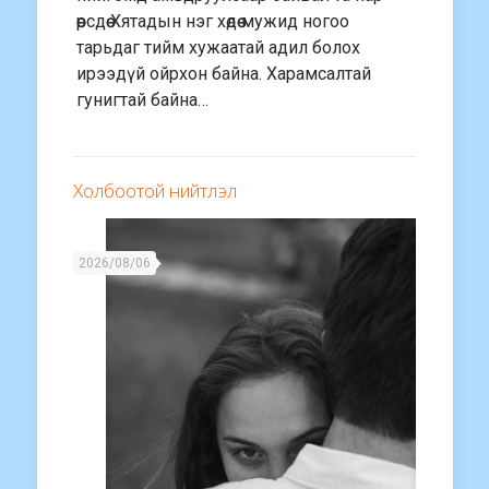
өөрсдөө Хятадын нэг хөдөө мужид ногоо
тарьдаг тийм хужаатай адил болох
ирээдүй ойрхон байна. Харамсалтай
гунигтай байна…
Холбоотой нийтлэл
2026/08/06