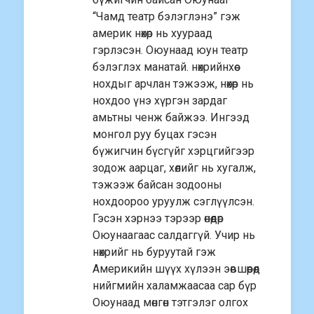
“Чамд театр бэлэглэнэ” гэж
америк нөхөр нь хуураад
гэрлэсэн. Оюунаад юун театр
бэлэглэх манатай. нөхрийнхөө
нохдыг арчлан тэжээж, нөхөр нь
нохдоо үнэ хүргэн зардаг
амьтны ченж байжээ. Ингээд
монгол руу буцах гэсэн
бүжигчин бүсгүйг хэрцгийгээр
зодож аарцаг, хөлийг нь хугалж,
тэжээж байсан зодооны
нохдоороо уруулж сэглүүлсэн.
Гэсэн хэрнээ тэрээр өнөөдөр
Оюунаагаас салдаггүй. Учир нь
нөхрийг нь буруутай гэж
Америкийн шүүх хүлээн эөвшөөрөөд
нийгмийн халамжаасаа сар бүр
Оюунаад мөнгөн тэтгэлэг олгох