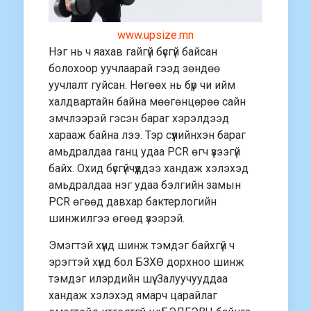
www.upsize.mn
Нэг нь ч яахав гайгүй бүсгүй байсан
болохоор уучлаарай гээд зөндөө
уучлалт гуйсан. Нөгөөх нь бүр чи ийм
халдвартайн байна мөөгөнцөрөө сайн
эмчлээрэй гэсэн бараг хэрэлдээд
харааж байна лээ. Тэр сүүлийнхэн бараг
амьдралдаа ганц удаа PCR өгч үзээгүй
байх. Охид бүсгүйчүүддээ хандаж хэлэхэд
амьдралдаа нэг удаа бэлгийн замын
PCR өгөөд давхар бактерлогийн
шинжилгээ өгөөд үзээрэй.
Эмэгтэй хүнд шинж тэмдэг байхгүй ч
эрэгтэй хүнд бол БЗХӨ дорхноо шинж
тэмдэг илэрдийн шүү. Залуучууддаа
хандаж хэлэхэд ямарч царайлаг