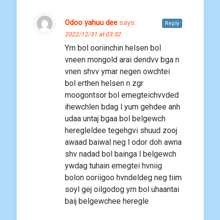
Odoo yahuu dee
says:
Reply
2022/12/31 at 03:32
Yrn bol ooriinchin helsen bol
vneen mongold arai dendvv bga n
vnen shvv ymar negen owchtei
bol erthen helsen n zgr
moogontsor bol emegteichvvded
ihewchlen bdag l yum gehdee anh
udaa untaj bgaa bol belgewch
heregleldee tegehgvi shuud zooj
awaad baiwal neg l odor doh awna
shv nadad bol bainga l belgewch
ywdag tuhain emegtei hvniig
bolon ooriigoo hvndeldeg neg tiim
soyl gej oilgodog yrn bol uhaantai
baij belgewchee heregle