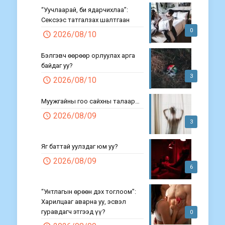
“Уучлаарай, би ядарчихлаа”:
Сексээс татгалзах шалтгаан
0
2026/08/10
Бэлгэвч өөрөөр орлуулах арга
байдаг уу?
3
2026/08/10
Муужгайны гоо сайхны талаар…
2026/08/09
3
Яг баттай уулздаг юм уу?
2026/08/09
6
“Унтлагын өрөөн дэх тоглоом”:
Харилцааг аварна уу, эсвэл
гуравдагч этгээд үү?
0