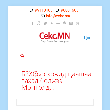
99110103
90001603
info@cekc.mn
Цэс
БЗХӨ бүр ковид цаашаа
тахал болжээ
Монголд…