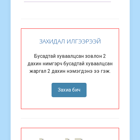
ЗАХИДАЛ ИЛГЭЭРЭЭЙ
Бусадтай хуваалцсан зовлон 2
дахин нимгэрч бусадтай хуваалцсан
жаргал 2 дахин нэмэгдэнэ ээ гэж.
Захиа бич