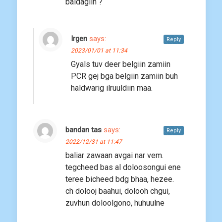
baidagiin ?
Irgen
says:
Reply
2023/01/01 at 11:34
Gyals tuv deer belgiin zamiin
PCR gej bga belgiin zamiin buh
haldwarig ilruuldiin maa.
bandan tas
says:
Reply
2022/12/31 at 11:47
baliar zawaan avgai nar vem.
tegcheed bas al doloosongui ene
teree bicheed bdg bhaa, hezee.
ch dolooj baahui, dolooh chgui,
zuvhun doloolgono, huhuulne