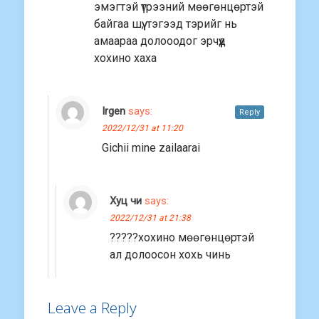
эмэгтэй үтрээний мөөгөнцөртэй
байгаа шүү, тэгээд тэрийг нь
амаараа долооодог эрчүүд
хохино хаха
Irgen
says:
Reply
2022/12/31 at 11:20
Gichii mine zailaarai
Хуц чи
says:
2022/12/31 at 21:38
?????хохино мөөгөнцөртэй
ал долоосон хохь чинь
Leave a Reply