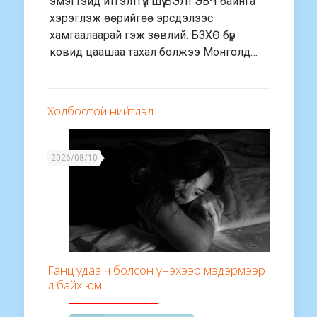
эмэгтэйд итгэлтгүй шүү БЭЛГЭВЧ байнга
хэрэглэж өөрийгөө эрсдэлээс
хамгаалаарай гэж зөвлий. БЗХӨ бүр
ковид цаашаа тахал болжээ Монголд…
Холбоотой нийтлэл
2026/08/10
Ганц удаа ч болсон үнэхээр мэдэрмээр
л байх юм