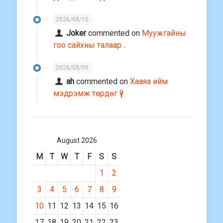
2026/08/10
Joker
commented on
Муужгайны
гоо сайхны талаар…
2026/08/09
ah
commented on
Хааяа ийм
мэдрэмж төрдөг үү?
August 2026
M
T
W
T
F
S
S
1
2
3
4
5
6
7
8
9
10
11
12
13
14
15
16
17
18
19
20
21
22
23