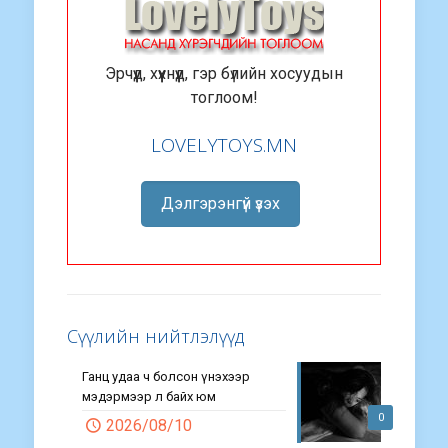
Эрчүүд, хүүхнүүд, гэр бүлийн хосуудын
тоглоом!
LOVELYTOYS.MN
Дэлгэрэнгүй үзэх
Сүүлийн нийтлэлүүд
Ганц удаа ч болсон үнэхээр
мэдэрмээр л байх юм
0
2026/08/10