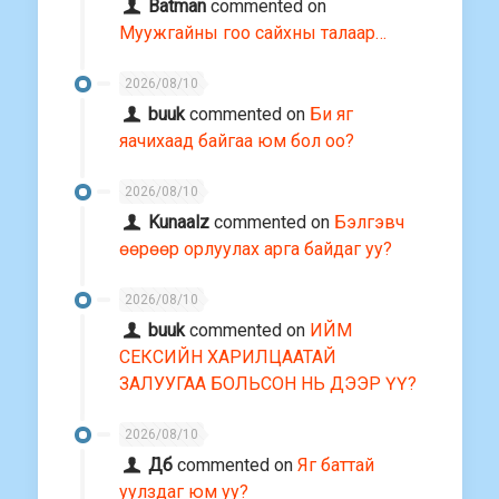
Batman
commented on
Муужгайны гоо сайхны талаар…
2026/08/10
buuk
commented on
Би яг
яачихаад байгаа юм бол оо?
2026/08/10
Kunaalz
commented on
Бэлгэвч
өөрөөр орлуулах арга байдаг уу?
2026/08/10
buuk
commented on
ИЙМ
СЕКСИЙН ХАРИЛЦААТАЙ
ЗАЛУУГАА БОЛЬСОН НЬ ДЭЭР ҮҮ?
2026/08/10
Дб
commented on
Яг баттай
уулздаг юм уу?