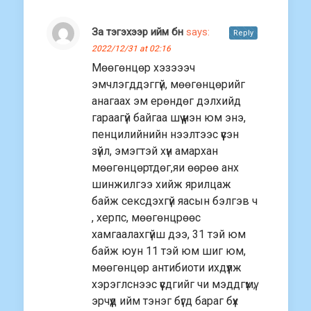
За тэгэхээр ийм бн
says:
Reply
2022/12/31 at 02:16
Мөөгөнцөр хэзэээч
эмчлэгддэггүй, мөөгөнцөрийг
анагаах эм ерөндөг дэлхийд
гараагүй байгаа шүү үнэн юм энэ,
пенцилийнийн нээлтээс үүсэн
зүйл, эмэгтэй хүн амархан
мөөгөнцөртдөг,яи өөрөө анх
шинжилгээ хийж ярилцаж
байж сексдэхгүй яасын бэлгэв ч
, херпс, мөөгөнцрөөс
хамгаалахгүйш дээ, 31 тэй юм
байж юун 11 тэй юм шиг юм,
мөөгөнцөр антибиоти ихдүүлж
хэрэглснээс үүсдгийг чи мэддгүмү,
эрчүүд ийм тэнэг бүгд бараг бүх