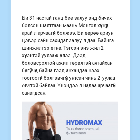
Би 31 настай ганц бие залуу энд бичих
болсон шалтгаан маань Монгол хүүхнүүд
арай л арчаагүй болжээ. Би өөрөө ариун
цэвэр сайн сахидаг залуу л даа. Байнга
шинжилгээ өгнө. Тэгсэн энэ жил 2
хүүхэнтэй уулзаж үзлээ. Дээд
боловсролтой ажил төрөлтэй аятайхан
бүсгүйчүүд байна гээд анхандаа нээх
тоогоогүй бэлгэвчгүй унтсан чинь 2-уулаа
өвчтэй байлаа. Үнэндээ л надаа арчаагүй
санагдсан.