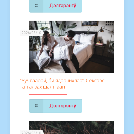
Дэлгэрэнгүй
2026/08/10
“Уучлаарай, би ядарчихлаа”: Сексээс
татгалзах шалтгаан
Дэлгэрэнгүй
2026/08/10