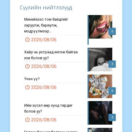
Сүүлийн нийтлэлүүд
Минийхээс том байдгийг
харуулж, бариулж,
мэдрүүлмээр…
6
2026/08/06
Хайр нь унтраад ингэж байгаа
юм болов уу?
3
2026/08/06
Үнэн үү?
2026/08/06
0
Ийм хүсэл өөр хүнд төрдөг
болов уу?
3
2026/08/06