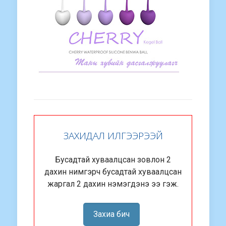
ЗАХИДАЛ ИЛГЭЭРЭЭЙ
Бусадтай хуваалцсан зовлон 2
дахин нимгэрч бусадтай хуваалцсан
жаргал 2 дахин нэмэгдэнэ ээ гэж.
Захиа бич