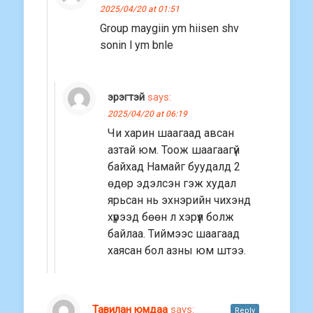
2025/04/20 at 01:51
Group maygiin ym hiisen shv
sonin l ym bnle
эрэгтэй
says:
2025/04/20 at 06:19
Чи харин шаагаад авсан
азтай юм. Тоож шаагаагүй
байхад Намайг буудалд 2
өдөр эдэлсэн гэж худал
ярьсан нь эхнэрийн чихэнд
хүрээд бөөн л хэрүүл болж
байлаа. Тиймээс шаагаад
хаясан бол азны юм штээ.
Тавилан юмдаа
says:
Reply