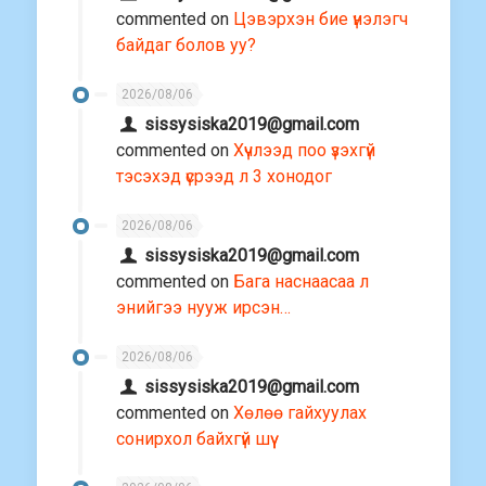
commented on
Цэвэрхэн бие үнэлэгч
байдаг болов уу?
2026/08/06
sissysiska2019@gmail.com
commented on
Хүчлээд поо үзэхгүй
тэсэхэд үсрээд л 3 хонодог
2026/08/06
sissysiska2019@gmail.com
commented on
Бага наснаасаа л
энийгээ нууж ирсэн…
2026/08/06
sissysiska2019@gmail.com
commented on
Хөлөө гайхуулах
сонирхол байхгүй шүү