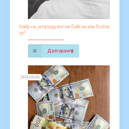
Хайр нь унтраад ингэж байгаа юм болов
уу?
Дэлгэрэнгүй
2026/08/06