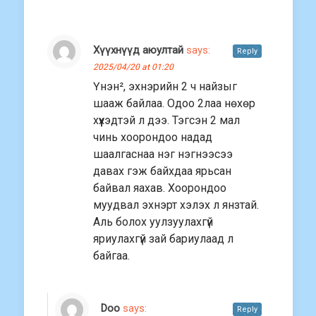
Хүүхнүүд аюултай
says:
Reply
2025/04/20 at 01:20
Үнэн², эхнэрийн 2 ч найзыг
шааж байлаа. Одоо 2лаа нөхөр
хүүхэдтэй л дээ. Тэгсэн 2 мал
чинь хоорондоо надад
шаалгаснаа нэг нэгнээсээ
давах гэж байхдаа ярьсан
байвал яахав. Хоорондоо
муудвал эхнэрт хэлэх л янзтай.
Аль болох уулзуулахгүй
яриулахгүй зай бариулаад л
байгаа.
Doo
says:
Reply