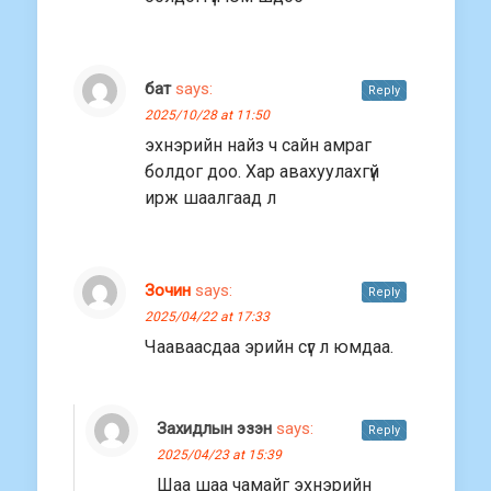
бат
says:
Reply
2025/10/28 at 11:50
эхнэрийн найз ч сайн амраг
болдог доо. Хар авахуулахгүй
ирж шаалгаад л
Зочин
says:
Reply
2025/04/22 at 17:33
Чааваасдаа эрийн сүг л юмдаа.
Захидлын эзэн
says:
Reply
2025/04/23 at 15:39
Шаа шаа чамайг эхнэрийн