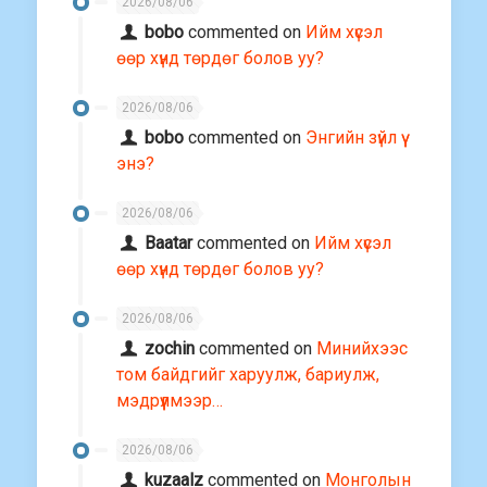
2026/08/06
bobo
commented on
Ийм хүсэл
өөр хүнд төрдөг болов уу?
2026/08/06
bobo
commented on
Энгийн зүйл үү
энэ?
2026/08/06
Baatar
commented on
Ийм хүсэл
өөр хүнд төрдөг болов уу?
2026/08/06
zochin
commented on
Минийхээс
том байдгийг харуулж, бариулж,
мэдрүүлмээр…
2026/08/06
kuzaalz
commented on
Монголын