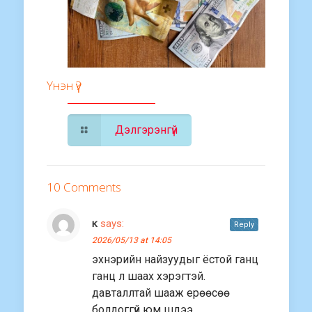
Үнэн үү?
Дэлгэрэнгүй
10 Comments
к
says:
Reply
2026/05/13 at 14:05
эхнэрийн найзуудыг ёстой ганц
ганц л шаах хэрэгтэй.
давталлтай шааж ерөөсөө
болдоггүй юм шдээ