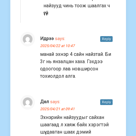
найзууд чинь тоож шаалгах ч
үгүй
Идрээ
says:
Reply
2025/04/22 at 10:47
манай эхнэр 4 сайн найзтай. Би
3г нь янзалцан хаха. Гэхдээ
одоогоор лав новширсон
тохиолдол алга.
Дөл
says:
Reply
2025/04/21 at 09:41
Эхнэрийн найзуудыг сайхан
шаагаад л хаяж байх хэрэгтэй
шүү. давтан шаах дэмий