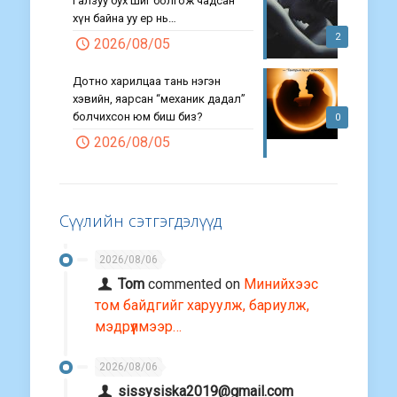
Галзуу бух шиг болгож чадсан
хүн байна уу ер нь…
2
2026/08/05
Дотно харилцаа тань нэгэн
хэвийн, яарсан “механик дадал”
болчихсон юм биш биз?
0
2026/08/05
Сүүлийн сэтгэгдэлүүд
2026/08/06
Tom
commented on
Минийхээс
том байдгийг харуулж, бариулж,
мэдрүүлмээр…
2026/08/06
sissysiska2019@gmail.com