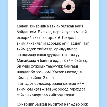
Манай эхнэрийн нээх ангалзсан найз
байдаг юм. Бие хаа, царай зүсээр манай
эхнэрийн хаана ч хүрэхгүй. Гэхдээ нэг
тийм янханлаг мэдрэмж өгч чаддаг. Нэг
тийм үсдэж хиймээр, орилуулмаар,
аналдмаар санагдуулдаг гэх юм уу.
Манайхаар ч байнга ирдэг байж байгаад
би учир хужрын тааруулж байгаад
шаадаг болсон юм. Хөхөж мөхөөд л
аймаар хийнэ. Эхнэр
ч итгэдэг болохоор хааяа манайд ийм
тийм юм хүргэж тавьж ороод гарахдаа
сайхан хөлөртлөө хийгээд гарна.
Эхнэрийг байхад нь хүртэл нэг өдөр орж