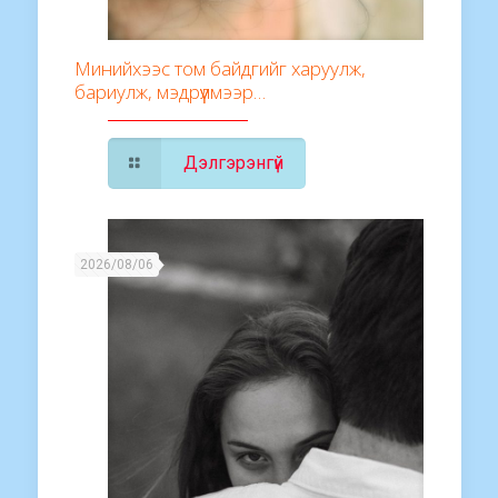
Минийхээс том байдгийг харуулж,
бариулж, мэдрүүлмээр…
Дэлгэрэнгүй
2026/08/06