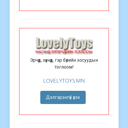
Эрчүүд, хүүхнүүд, гэр бүлийн хосуудын
тоглоом!
LOVELYTOYS.MN
Дэлгэрэнгүй үзэх