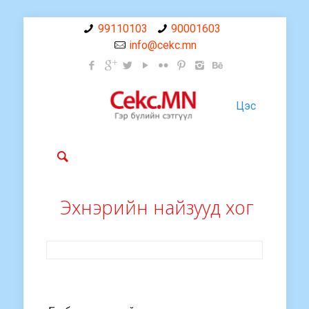
99110103
90001603
info@cekc.mn
Цэс
Эхнэрийн найзууд хог