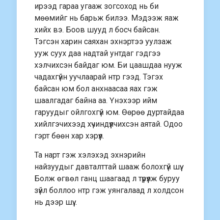
ирээд гараа угааж зогсоход нь би
мөөмийг нь барьж билээ. Мэдээж яаж
хийх вэ. Боов шууд л босч байсан.
Тэгсэн харин саяхан эхнэртээ уулзаж
ууж суух даа надтай унтдаг гэдгээ
хэлчихсэн байдаг юм. Би цаашдаа нууж
чадахгүйн уучлаарай нтр гээд. Тэгэх
байсан юм бол анхнаасаа яах гэж
шаалгадаг байна аа. Үнэхээр ийм
гаруудыг ойлгохгүй юм. Өөрөө дуртайдаа
хийлгэчихээд хүчиндүүлчихсэн аятай. Одоо
гэрт бөөн хар хэрүүл.
Та нарт гэж хэлэхэд эхнэрийн
найзуудыг давталттай шааж болохгүй шүү.
Болж өгвөл ганц шаагаад л түрүүлж буруу
зүйл боллоо нтр гэж уянгалаад л холдсон
нь дээр шүү…