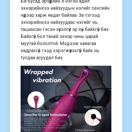
Би бусад эрчүүдийн л нэгэн адил
эхнэрийнхээ найзуудын нэгийг сексийн
нүдээр харж явдаг байлаа. За тэгээд
эхнэрийнхээ найзуудаас нэгийг нь
ташихсан гэсэн хүсэлгүй эр хүн байхгүй биз.
Байхгүй бол танай эхнэр чинь царай
муутай бололтой. Мэдээж хаяагаа
хадрахгүй гээд хэрэгжүүлэхгүй байх нь
тусдаа асуудал биз.