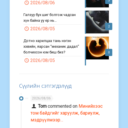
3
2026/08/06
Галзуу бух шиг болгож чадсан
хүн байна уу ер нь…
2
2026/08/05
Дотно харилцаа тань нэгэн
хэвийн, яарсан “механик дадал”
болчихсон юм биш биз?
0
2026/08/05
Сүүлийн сэтгэгдэлүүд
2026/08/06
Tom
commented on
Минийхээс
том байдгийг харуулж, бариулж,
мэдрүүлмээр…