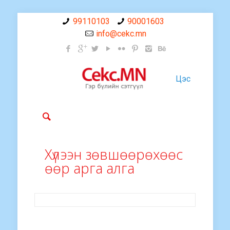
99110103
90001603
info@cekc.mn
Цэс
Хүлээн зөвшөөрөхөөс
өөр арга алга