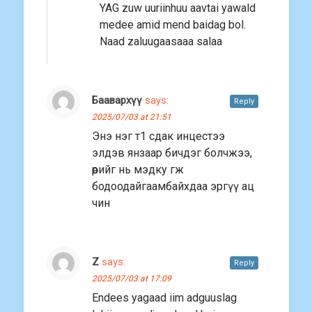
YAG zuw uuriinhuu aavtai yawald
medee amid mend baidag bol.
Naad zaluugaasaaa salaa
Баавархүү
says:
Reply
2025/07/03 at 21:51
Энэ нэг т1 сдак инцестээ
элдэв янзаар бичдэг болчжээ,
өөрийг нь мэдку гж
бодоодайгаамбайхдаа эргүү ац
чин
Z
says:
Reply
2025/07/03 at 17:09
Endees yagaad iim adguuslag