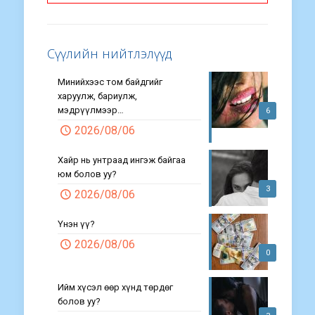
Сүүлийн нийтлэлүүд
Минийхээс том байдгийг
харуулж, бариулж,
мэдрүүлмээр…
6
2026/08/06
Хайр нь унтраад ингэж байгаа
юм болов уу?
3
2026/08/06
Үнэн үү?
2026/08/06
0
Ийм хүсэл өөр хүнд төрдөг
болов уу?