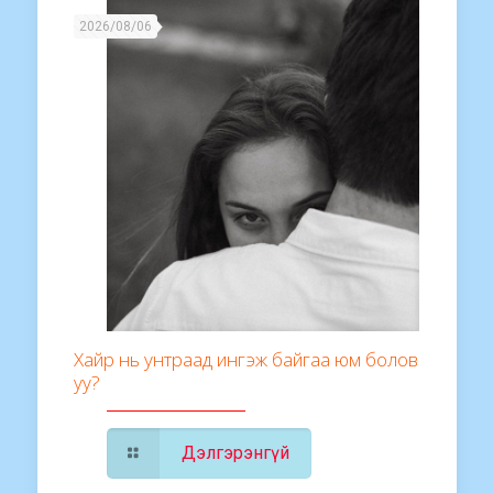
2026/08/06
Хайр нь унтраад ингэж байгаа юм болов
уу?
Дэлгэрэнгүй