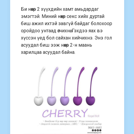
Би нөхөр 2 хүүхдийн хамт амьдардаг
эмэгтэй. Миний нөхөр секс хийх дуртай
биш ажил ихтэй завгүй байдаг болохоор
оройдоо унтаад өгчихнө. Гэхдээ яах вэ
хүссэн үед бол сайхан хийчихнэ. Энэ гол
асуудал биш ээж нөхөр 2-н маань
харилцаа асуудал байна.