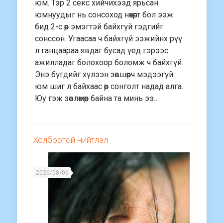
юм. Тэр 2 секс хийчихээд ярьсан
юмнуудыг нь сонсоход нөхөрт бол ээж
бид 2-с өөр эмэгтэй байхгүй гэдгийг
сонссон. Угаасаа ч байхгүй ээжийнх рүү
л ганцаараа явдаг бусад үед гэрээс
ажилладаг болохоор боломж ч байхгүй.
Энэ бүгдийг хүлээн зөвшөөрч мэдээгүй
юм шиг л байхаас өөр сонголт надад алга.
Юу гэж зөвлөмөөр байна та минь ээ…
Холбоотой нийтлэл
2026/08/06