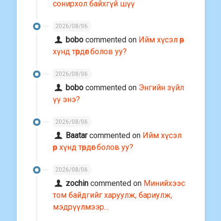
сонирхол байхгүй шүү
2026/08/06
bobo
commented on
Ийм хүсэл өөр
хүнд төрдөг болов уу?
2026/08/06
bobo
commented on
Энгийн зүйл
үү энэ?
2026/08/06
Baatar
commented on
Ийм хүсэл
өөр хүнд төрдөг болов уу?
2026/08/06
zochin
commented on
Минийхээс
том байдгийг харуулж, бариулж,
мэдрүүлмээр…