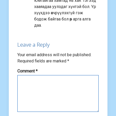
юмтайгаа хамтад нь хая. Тэгээд
хааяадаа уулздаг хүнтэй бол. Үр
хүүхдээ өнчрүүлэхгүй гэж
бодож байгаа бол өөр арга алга
даа.
Leave a Reply
Your email address will not be published.
Required fields are marked
*
Comment
*