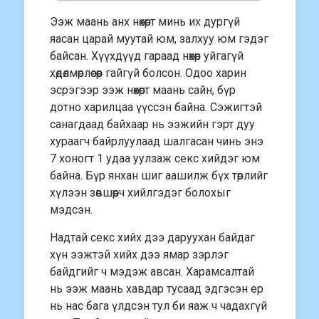
Ээж маань анх нөхөрт минь их дургүй
яасан царай муутай юм, залхуу юм гэдэг
байсан. Хүүхдүүд гараад нөхөр уйгагүй
хөдөлмөрлөсөөр гайгүй болсон. Одоо харин
эсрэгээр ээж нөхөрт маань сайн, бүр
дотно харилцаа үүссэн байна. Сэжигтэй
санагдаад байхаар нь ээжийн гэрт дуу
хураагч байрлуулаад шалгасан чинь энэ
7 хоногт 1 удаа уулзаж секс хийдэг юм
байна. Бүр янхан шиг аашилж бүх төрлийг
хүлээн зөвшөөрч хийлгэдэг болохыг
мэдсэн.
Надтай секс хийх дээ даруухан байдаг
хүн ээжтэй хийх дээ ямар зэрлэг
байдгийг ч мэдэж авсан. Харамсалтай
нь ээж маань хавдар тусаад эдгэсэн ер
нь нас бага үлдсэн тул би яаж ч чадахгүй