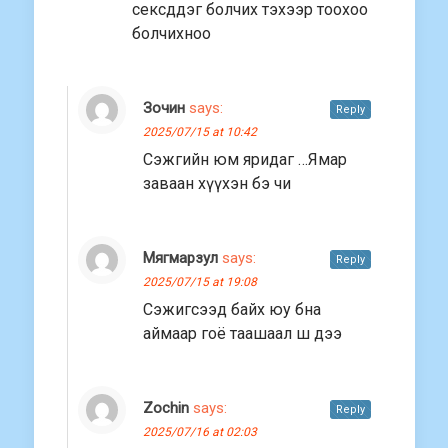
сексддэг болчих тэхээр тоохоо
болчихноо
Зочин
says:
Reply
2025/07/15 at 10:42
Сэжгийн юм яридаг …Ямар
заваан хүүхэн бэ чи
Мягмарзул
says:
Reply
2025/07/15 at 19:08
Сэжигсээд байх юу бна
аймаар гоё таашаал ш дээ
Zochin
says:
Reply
2025/07/16 at 02:03