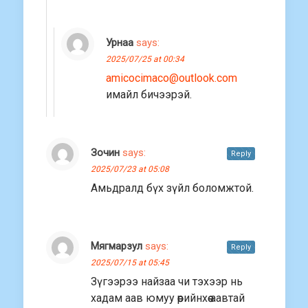
Урнаа
says:
2025/07/25 at 00:34
amicocimaco@outlook.com
имайл бичээрэй.
Зочин
says:
Reply
2025/07/23 at 05:08
Амьдралд бүх зүйл боломжтой.
Мягмарзул
says:
Reply
2025/07/15 at 05:45
Зүгээрээ найзаа чи тэхээр нь
хадам аав юмуу өөрийнхөө аавтай