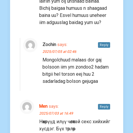
lalriin yum olj unshaad bainaa.
Bichij baigaa humuus n shaagaad
baina uu? Esvel humuus uneheer
iim adguuslag baidag yum uu?
Zochin
says:
Reply
2025/07/05 at 02:46
Mongolchuud malaas dor gaj
bolsoon iim ym zondoo2 hadam
bitgii hel torson eej huu 2
sadarladag bolson gejugaa
Меn
says:
Reply
2025/07/03 at 16:49
Нөхөрүүд илүү чөлөөтэй секс хийхийг
хүсдэг. Бүх төрлөөр