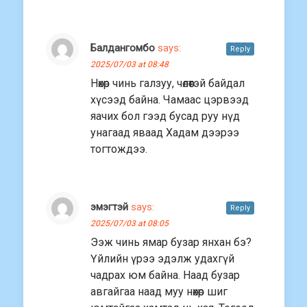
Балдангомбо
says:
Reply
2025/07/03 at 08:48
Нөхөр чинь галзуу, чөлөөтэй байдал
хүсээд байна. Чамаас цэрвээд
яачих бол гээд бусад руу нүд
унагаад яваад Хадам дээрээ
тогтождээ.
эмэгтэй
says:
Reply
2025/07/03 at 08:05
Ээж чинь ямар бузар янхан бэ?
Үйлийн үрээ эдэлж удахгүй
чадрах юм байна. Наад бузар
авгайгаа наад муу нөхөр шиг