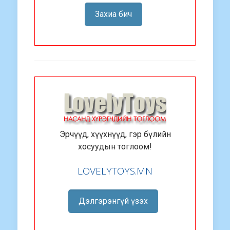
Захиа бич
Эрчүүд, хүүхнүүд, гэр бүлийн
хосуудын тоглоом!
LOVELYTOYS.MN
Дэлгэрэнгүй үзэх