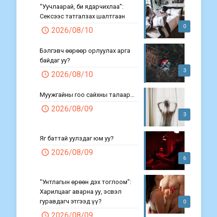
“Уучлаарай, би ядарчихлаа”:
Сексээс татгалзах шалтгаан
0
2026/08/10
Бэлгэвч өөрөөр орлуулах арга
байдаг уу?
3
2026/08/10
Муужгайны гоо сайхны талаар…
2026/08/09
3
Яг баттай уулздаг юм уу?
2026/08/09
6
“Унтлагын өрөөн дэх тоглоом”:
Харилцааг аварна уу, эсвэл
гуравдагч этгээд үү?
0
2026/08/09