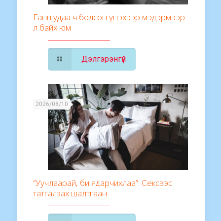
Ганц удаа ч болсон үнэхээр мэдэрмээр
л байх юм
Дэлгэрэнгүй
2026/08/10
“Уучлаарай, би ядарчихлаа”: Сексээс
татгалзах шалтгаан