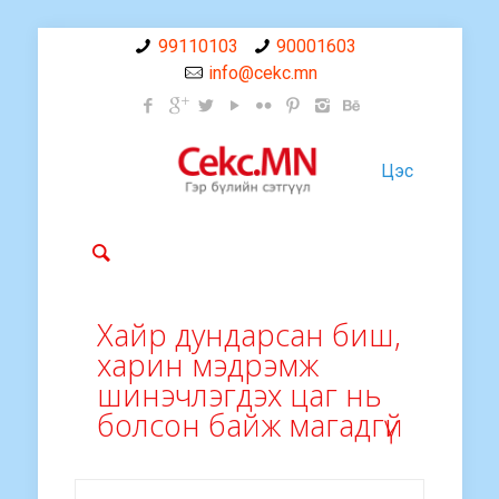
99110103
90001603
info@cekc.mn
Цэс
Хайр дундарсан биш,
харин мэдрэмж
шинэчлэгдэх цаг нь
болсон байж магадгүй