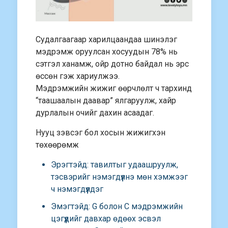
Судалгаагаар харилцаандаа шинэлэг
мэдрэмж оруулсан хосуудын 78% нь
сэтгэл ханамж, ойр дотно байдал нь эрс
өссөн гэж хариулжээ.
Мэдрэмжийн жижиг өөрчлөлт ч тархинд
“таашаалын даавар” ялгаруулж, хайр
дурлалын очийг дахин асаадаг.
Нууц зэвсэг бол хосын жижигхэн
төхөөрөмж
Эрэгтэйд: тавилтыг удаашруулж,
тэсвэрийг нэмэгдүүлнэ мөн хэмжээг
ч нэмэгдүүлдэг
Эмэгтэйд: G болон C мэдрэмжийн
цэгүүдийг давхар өдөөх эсвэл