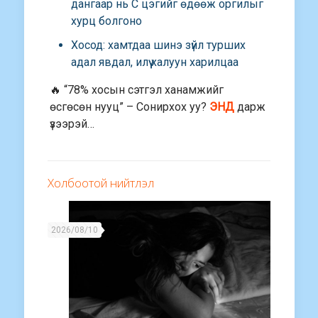
дангаар нь C цэгийг өдөөж оргилыг
хурц болгоно
Хосод: хамтдаа шинэ зүйл турших
адал явдал, илүү халуун харилцаа
🔥 “78% хосын сэтгэл ханамжийг
өсгөсөн нууц” – Сонирхох уу?
ЭНД
дарж
үзээрэй…
Холбоотой нийтлэл
2026/08/10