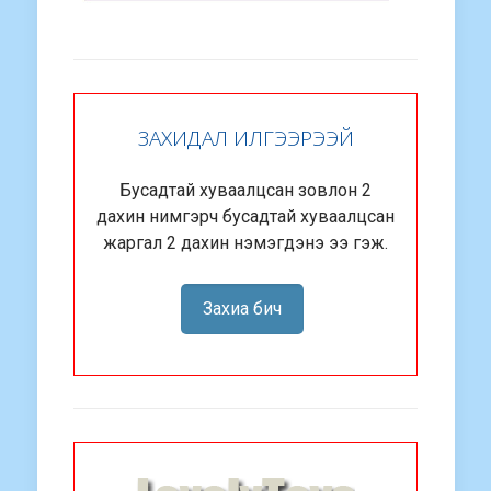
ЗАХИДАЛ ИЛГЭЭРЭЭЙ
Бусадтай хуваалцсан зовлон 2
дахин нимгэрч бусадтай хуваалцсан
жаргал 2 дахин нэмэгдэнэ ээ гэж.
Захиа бич