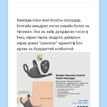
Хамтдаа олон жил болсон хосуудад
бэлгийн амьдрал нэгэн хэвийн болох нь
түгээмэл. Энэ нь хайр дундарсан гэсэн үг
биш, харин тархи, мэдрэл, дааврын
хариу урвал “шинэлэг” өдөөлтгүй бол
идэвх нь буурдагтай холбоотой.