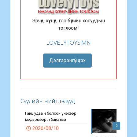
Эрчүүд, хүүхнүүд, гэр бүлийн хосуудын
тоглоом!
LOVELYTOYS.MN
Дэлгэрэнгүй үзэх
Сүүлийн нийтлэлүүд
Ганц удаа ч болсон үнэхээр
мэдэрмээр л байх юм
0
2026/08/10