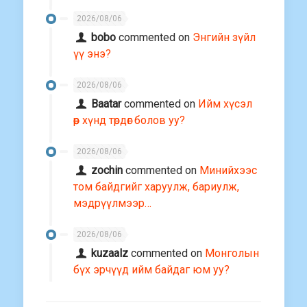
2026/08/06
bobo
commented on
Энгийн зүйл
үү энэ?
2026/08/06
Baatar
commented on
Ийм хүсэл
өөр хүнд төрдөг болов уу?
2026/08/06
zochin
commented on
Минийхээс
том байдгийг харуулж, бариулж,
мэдрүүлмээр…
2026/08/06
kuzaalz
commented on
Монголын
бүх эрчүүд ийм байдаг юм уу?