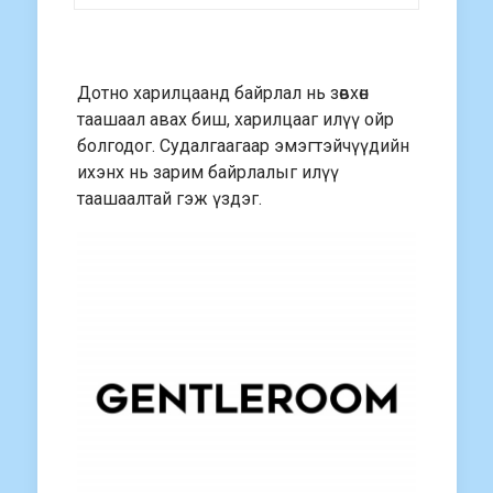
Дотно харилцаанд байрлал нь зөвхөн
таашаал авах биш, харилцааг илүү ойр
болгодог. Судалгаагаар эмэгтэйчүүдийн
ихэнх нь зарим байрлалыг илүү
таашаалтай гэж үздэг.