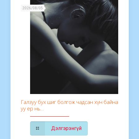
2026/08/05
Галзуу бух шиг болгож чадсан хүн байна
уу ер нь…
Дэлгэрэнгүй