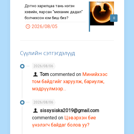
Дотно харилцаа тань нэгэн
хэвийн, яарсан “механик дадал”
болчихсон юм биш биз?
0
2026/08/05
Сүүлийн сэтгэгдэлүүд
2026/08/06
Tom
commented on
Минийхээс
том байдгийг харуулж, бариулж,
мэдрүүлмээр…
2026/08/06
sissysiska2019@gmail.com
commented on
Цэвэрхэн бие
үнэлэгч байдаг болов уу?