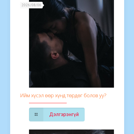
2026/08/06
Ийм хүсэл өөр хүнд төрдөг болов уу?
Дэлгэрэнгүй