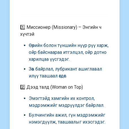
1️⃣ Миссионер (Missionary) – Энгийн ч
хүчтэй
Өөрийн болон түншийн нүүр рүү харж,
ойр байснаараа итгэлцэл, ойр дотно
харилцаа үүсгэдэг.
Зөв байрлал, лубрикант ашиглавал
илүү таашаал өгдөг.
2️⃣ Дээд талд (Woman on Top)
Эмэгтэйд хамгийн их контрол,
мэдрэмжийг мэдрүүлдэг байрлал.
Булчингийн ажил, гүн мэдрэмжийг
нэмэгдүүлж, таашаалыг ихэсгэдэг.