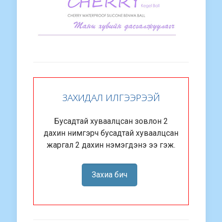
ЗАХИДАЛ ИЛГЭЭРЭЭЙ
Бусадтай хуваалцсан зовлон 2
дахин нимгэрч бусадтай хуваалцсан
жаргал 2 дахин нэмэгдэнэ ээ гэж.
Захиа бич