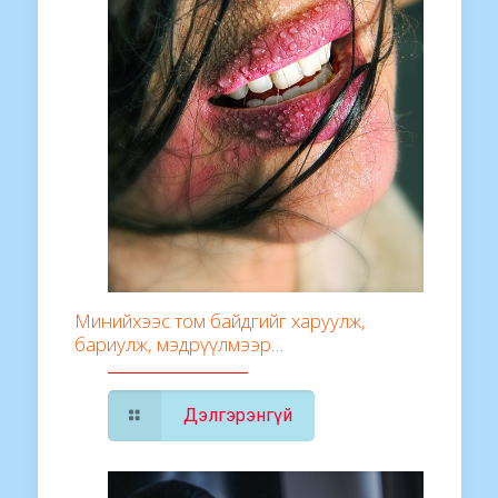
Минийхээс том байдгийг харуулж,
бариулж, мэдрүүлмээр…
Дэлгэрэнгүй