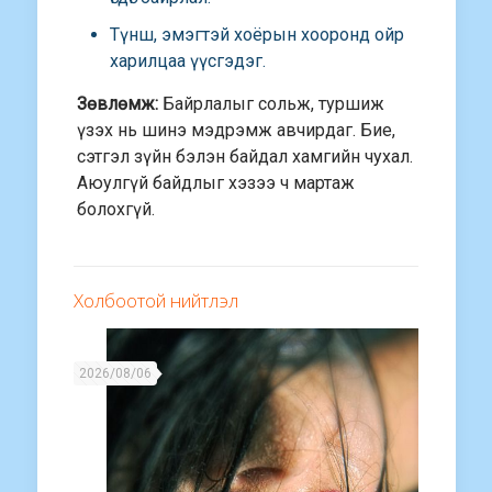
Түнш, эмэгтэй хоёрын хооронд ойр
харилцаа үүсгэдэг.
Зөвлөмж:
Байрлалыг сольж, туршиж
үзэх нь шинэ мэдрэмж авчирдаг. Бие,
сэтгэл зүйн бэлэн байдал хамгийн чухал.
Аюулгүй байдлыг хэзээ ч мартаж
болохгүй.
Холбоотой нийтлэл
2026/08/06