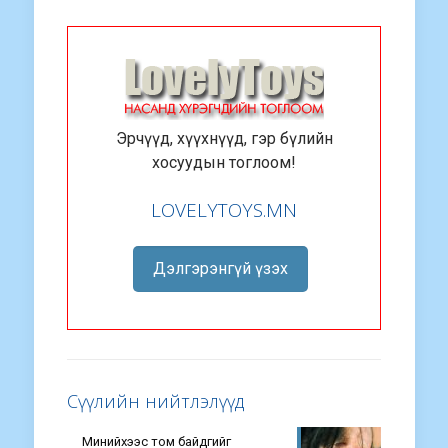
Эрчүүд, хүүхнүүд, гэр бүлийн
хосуудын тоглоом!
LOVELYTOYS.MN
Дэлгэрэнгүй үзэх
Сүүлийн нийтлэлүүд
Минийхээс том байдгийг