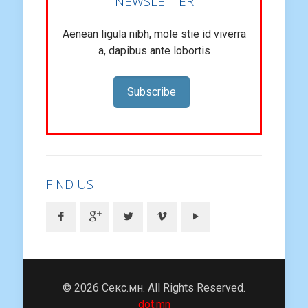
NEWSLETTER
Aenean ligula nibh, mole stie id viverra
a, dapibus ante lobortis
Subscribe
FIND US
© 2026 Секс.мн. All Rights Reserved.
dot.mn