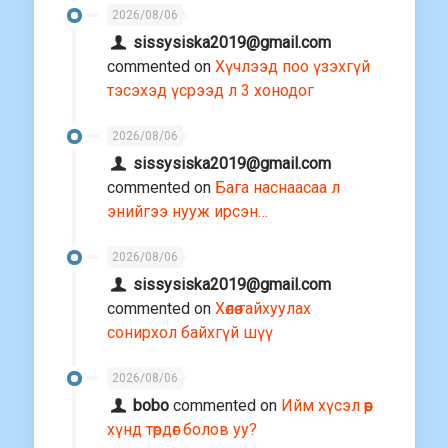
2026/08/06
sissysiska2019@gmail.com
commented on
Хүчлээд поо үзэхгүй
тэсэхэд үсрээд л 3 хонодог
2026/08/06
sissysiska2019@gmail.com
commented on
Бага наснаасаа л
энийгээ нууж ирсэн…
2026/08/06
sissysiska2019@gmail.com
commented on
Хөлөө гайхуулах
сонирхол байхгүй шүү
2026/08/06
bobo
commented on
Ийм хүсэл өөр
хүнд төрдөг болов уу?