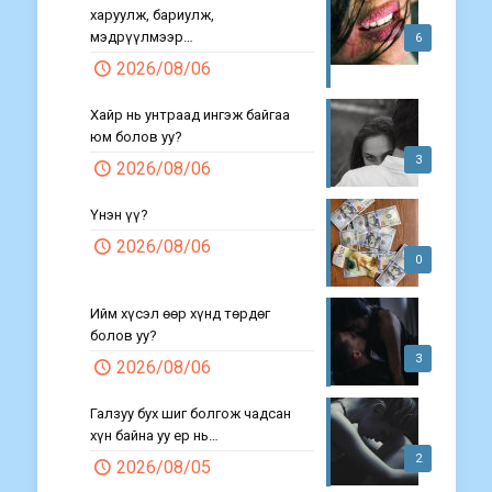
харуулж, бариулж,
мэдрүүлмээр…
6
2026/08/06
Хайр нь унтраад ингэж байгаа
юм болов уу?
3
2026/08/06
Үнэн үү?
2026/08/06
0
Ийм хүсэл өөр хүнд төрдөг
болов уу?
3
2026/08/06
Галзуу бух шиг болгож чадсан
хүн байна уу ер нь…
2
2026/08/05