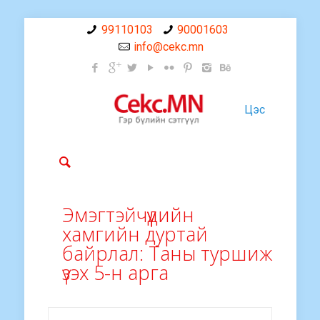
99110103
90001603
info@cekc.mn
Цэс
Эмэгтэйчүүдийн
хамгийн дуртай
байрлал: Таны туршиж
үзэх 5-н арга