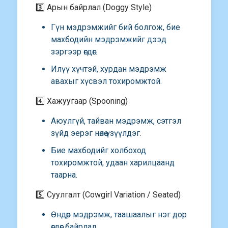
3️⃣ Арын байрлал (Doggy Style)
Гүн мэдрэмжийг бий болгож, бие
махбодийн мэдрэмжийг дээд
зэргээр өгдөг.
Илүү хүчтэй, хурдан мэдрэмж
авахыг хүсвэл тохиромжтой.
4️⃣ Хажуугаар (Spooning)
Аюулгүй, тайван мэдрэмж, сэтгэл
зүйд эерэг нөлөө үзүүлдэг.
Бие махбодийг холбоход
тохиромжтой, удаан харилцаанд
таарна.
5️⃣ Суулгалт (Cowgirl Variation / Seated)
Өндөр мэдрэмж, таашаалыг нэг дор
өгдөг байрлал.