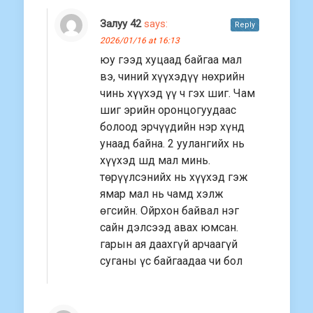
Залуу 42
says:
Reply
2026/01/16 at 16:13
юу гээд хуцаад байгаа мал
вэ, чиний хүүхэдүү нөхрийн
чинь хүүхэд үү ч гэх шиг. Чам
шиг эрийн оронцогуудаас
болоод эрчүүдийн нэр хүнд
унаад байна. 2 уулангийх нь
хүүхэд шд мал минь.
төрүүлсэнийх нь хүүхэд гэж
ямар мал нь чамд хэлж
өгсийн. Ойрхон байвал нэг
сайн дэлсээд авах юмсан.
гарын ая даахгүй арчаагүй
суганы үс байгаадаа чи бол