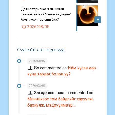
Дотно харилцаа тань нэгэн
хэвийн, яарсан “механик дадал”
болчихсон юм биш биз?
0
2026/08/05
Сүүлийн сэтгэгдэлүүд
2026/08/07
Ss
commented on
Ийм хүсэл өөр
хүнд төрдөг болов уу?
2026/08/06
Захидалын эзэн
commented on
Минийхээс том байдгийг харуулж,
бариулж, мэдрүүлмээр…