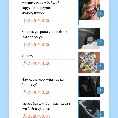
Минийхээс том байдгийг
харуулж, бариулж,
мэдрүүлмээр…
7
2026/08/06
Хайр нь унтраад ингэж байгаа
юм болов уу?
3
2026/08/06
Үнэн үү?
2026/08/06
0
Ийм хүсэл өөр хүнд төрдөг
болов уу?
4
2026/08/06
Галзуу бух шиг болгож чадсан
хүн байна уу ер нь…
2
2026/08/05