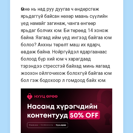
Өмнө нь над руу дуугаа ч өндөрсгөж
ярьдаггүй бaйсан нөхөр маань сүүлийн
үед намайг загинаж, чанга өнгөөр
ярьдаг болчих юм. Би төрөөд 14 хонож
байна. Яагаад ийм үед ингээд байгаа юм
болоо? Анхны төрөлт маш их ядарч,
өвдөж байна. Нойргүйдэл ядаргаанаас
болоод бүр хий юм ч харагдаад
тэрэндээ стресстэй байхад минь яагаад
жоохон ойлгочихож болохгүй байгаа юм
бол гэж бодохоор л гомдоод байх юм.