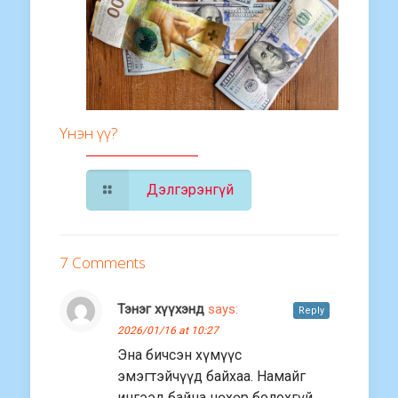
Үнэн үү?
Дэлгэрэнгүй
7 Comments
Тэнэг хүүхэнд
says:
Reply
2026/01/16 at 10:27
Эна бичсэн хүмүүс
эмэгтэйчүүд байхаа. Намайг
ингээд байна нөхөр болохгүй