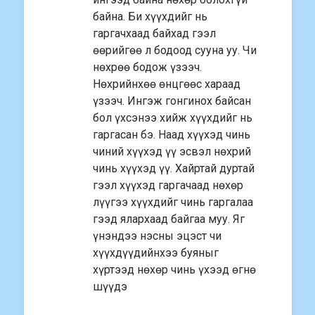
байна. Би хүүхдийг нь
гаргачхаад байхад гээл
өөрийгөө л бодоод сууна уу. Чи
нөхрөө бодож үзээч.
Нөхрийнхөө өнцгөөс хараад
үзээч. Ингэж гонгинох байсан
бол үхсэнээ хийж хүүхдийг нь
гаргасан бэ. Наад хүүхэд чинь
чиний хүүхэд үү эсвэл нөхрий
чинь хүүхэд үү. Хайртай дуртай
гээл хүүхэд гаргачаад нөхөр
лүүгээ хүүхдийг чинь гаргалаа
гээд ялархаад байгаа муу. Яг
үнэндээ нэсны эцэст чи
хүүхдүүдийнхээ буяныг
хүртээд нөхөр чинь үхээд өгнө
шүүдэ