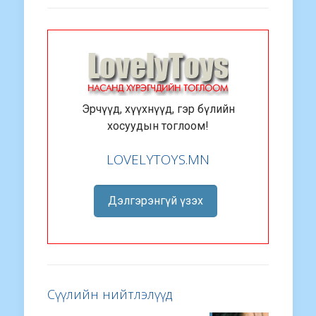
Эрчүүд, хүүхнүүд, гэр бүлийн
хосуудын тоглоом!
LOVELYTOYS.MN
Дэлгэрэнгүй үзэх
Сүүлийн нийтлэлүүд