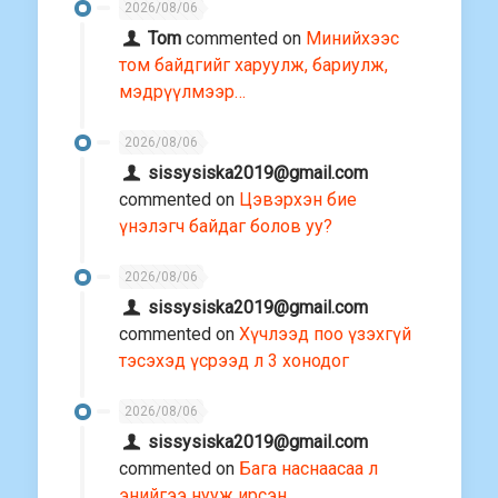
2026/08/06
Tom
commented on
Минийхээс
том байдгийг харуулж, бариулж,
мэдрүүлмээр…
2026/08/06
sissysiska2019@gmail.com
commented on
Цэвэрхэн бие
үнэлэгч байдаг болов уу?
2026/08/06
sissysiska2019@gmail.com
commented on
Хүчлээд поо үзэхгүй
тэсэхэд үсрээд л 3 хонодог
2026/08/06
sissysiska2019@gmail.com
commented on
Бага наснаасаа л
энийгээ нууж ирсэн…