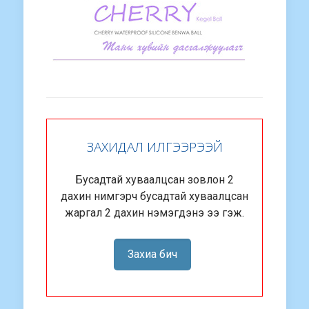
ЗАХИДАЛ ИЛГЭЭРЭЭЙ
Бусадтай хуваалцсан зовлон 2
дахин нимгэрч бусадтай хуваалцсан
жаргал 2 дахин нэмэгдэнэ ээ гэж.
Захиа бич