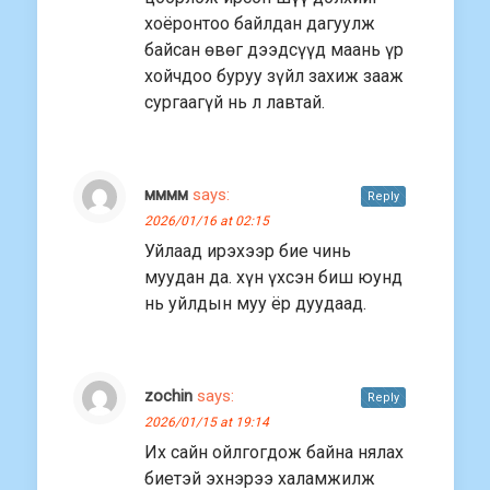
хоёронтоо байлдан дагуулж
байсан өвөг дээдсүүд маань үр
хойчдоо буруу зүйл захиж зааж
сургаагүй нь л лавтай.
мммм
says:
Reply
2026/01/16 at 02:15
Уйлаад ирэхээр бие чинь
муудан да. хүн үхсэн биш юунд
нь уйлдын муу ёр дуудаад.
zochin
says:
Reply
2026/01/15 at 19:14
Их сайн ойлгогдож байна нялах
биетэй эхнэрээ халамжилж