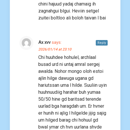
chini hajuud yadaj chamaig ih
zagnahgui blgui. Heviin setgel
zuitei boltloo ali boloh taivan l bai
Ax xvv
says:
Reply
2026/01/14 at 23:10
Chi huuhdee hohulel, archlaal
busad urd ni untaj amral sergej
awalda. Nohor mongo oloh estoi
ajlin hilge dawuga ugana gd
hariutssan uma l hilde. Suuliin uyin
huuhnuudiig harahar buh yumaa
50/50 hine gd baritsad terende
uurlad bga haragdah um. Er hvner
er hunih ni ajlig l hilgelde jijig sajig
um hilged barag chi hohuul gd
bwal ymar ch hvn uurlana shvde