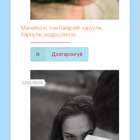
Минийхээс том байдгийг харуулж,
бариулж, мэдрүүлмээр…
Дэлгэрэнгүй
2026/08/06