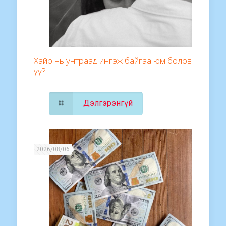
Хайр нь унтраад ингэж байгаа юм болов
уу?
Дэлгэрэнгүй
2026/08/06