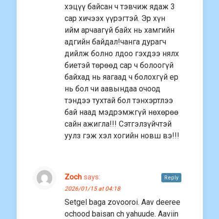
хэцүү байсан ч тэвчиж ядаж 3
сар хичээх үүрэгтэй. Эр хүн
ийм арчаагүй байх нь хамгийн
адгийн байдал!чанга дурагч
дийлж болно лдоо гэхдээ нялх
биетэй төрөөд сар ч болоогүй
байхад нь яагаад ч болохгүй ер
нь бол чи аавындаа очоод
тэндээ тухтай бол тэнхэртлээ
бай наад мэдрэмжгүй нөхөрөө
сайн ажигла!!! Сэтгэлзүйчтэй
уулз гэж хэл хогийн новш вэ!!!
Zoch
says:
Reply
2026/01/15 at 04:18
Setgel baga zovooroi. Aav deeree
ochood baisan ch yahuude. Aaviin