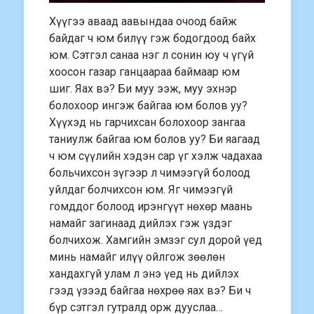
Хүүгээ аваад аавындаа очоод байж
байдаг ч юм билүү гэж бодогдоод байх
юм. Сэтгэл санаа нэг л сонин юу ч үгүй
хоосон газар ганцаараа баймаар юм
шиг. Яах вэ? Би муу ээж, муу эхнэр
болохоор ингэж байгаа юм болов уу?
Хүүхэд нь гарчихсан болохоор зангаа
таниулж байгаа юм болов уу? Би яагаад
ч юм сүүлийн хэдэн сар үг хэлж чадахаа
больчихсон зүгээр л чимээгүй болоод
уйлдаг болчихсон юм. Яг чимээгүй
гомддог болоод ирэнгүүт нөхөр маань
намайг загинаад дийлэх гэж үздэг
болчихож. Хамгийн эмзэг сул дорой үед
минь намайг илүү ойлгож зөөлөн
хандахгүй улам л энэ үед нь дийлэх
гээд үзээд байгаа нөхрөө яах вэ? Би ч
бүр сэтгэл гутралд орж дууслаа…