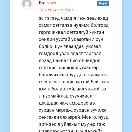
Бат
says:
Reply
2026/01/16 at 05:43
за тэгээд чамд л гэж зөвлөхөд
хамаг сэтгэлээ нулимс болгоод
гаргачихвал сэтгэлгүй хүйтэн
хөндий ууртай уцаартай л хүн
болно шүү яваандаа. уйлаал
гомдоол үзэн ядалт тээгээл
яваад байвал бие өвчилдөг
гэдгийг шинжлэх ухаанаар
баталчихсан шүү дээ. жаахан ч
гэсэн сэтгэлийн хаттай байгаа ч
юм л болвол уйлаал унжийгаа
л нурмайгаад суучихвал
цаашдаа яаж амьдрах вэ.
хурдан мартаж, хурдан уучилж
хөнгөхөн алхаарай. Монголчууд
эртнээс л уйлахыг муу ёр гэж
цээрлэж ирсэн шүү дэлхийг