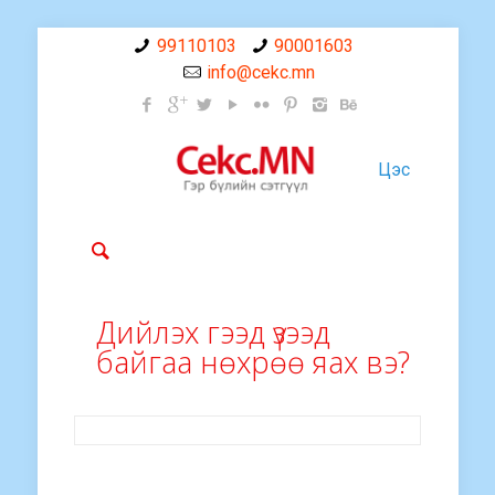
99110103
90001603
info@cekc.mn
Цэс
Дийлэх гээд үзээд
байгаа нөхрөө яах вэ?