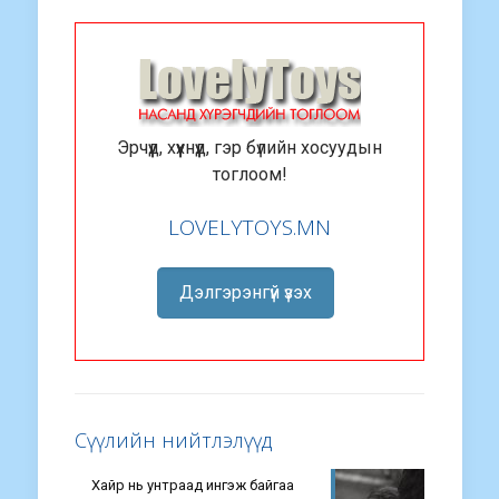
Эрчүүд, хүүхнүүд, гэр бүлийн хосуудын
тоглоом!
LOVELYTOYS.MN
Дэлгэрэнгүй үзэх
Сүүлийн нийтлэлүүд
Хайр нь унтраад ингэж байгаа