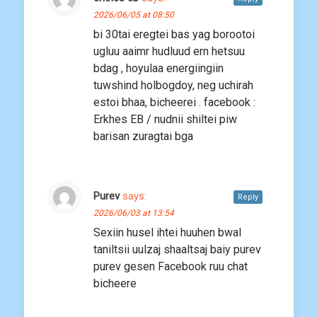
2026/06/05 at 08:50
bi 30tai eregtei bas yag borootoi
ugluu aaimr hudluud ern hetsuu
bdag , hoyulaa energiingiin
tuwshind holbogdoy, neg uchirah
estoi bhaa, bicheerei . facebook :
Erkhes EB / nudnii shiltei piw
barisan zuragtai bga
Purev
says:
Reply
2026/06/03 at 13:54
Sexiin husel ihtei huuhen bwal
taniltsii uulzaj shaaltsaj baiy purev
purev gesen Facebook ruu chat
bicheere