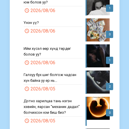
юм болов уу?
1
2026/08/06
Үнэн үү?
2026/08/06
0
Ийм хүсэл өөр хүнд төрдөг
болов уу?
1
2026/08/06
Галзуу бух шиг болгож чадсан
хүн байна уу ер нь…
2
2026/08/05
Дотно харилцаа тань нэгэн
хэвийн, яарсан “механик дадал”
болчихсон юм биш биз?
0
2026/08/05