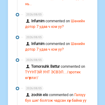
нь…
2026/08/05
Infurnim
commented on
Шөнийн
дотор 7 удаа ч юм уу?
2026/08/05
Infurnim
commented on
Шөнийн
дотор 7 удаа ч юм уу?
2026/08/05
Tomorsuhk Battur
commented on
ТҮҮНТЭЙ УНТ ЭСВЭЛ… /эротик
өгүүллэг/
2026/08/05
zochin elo
commented on
Галзуу
бух шиг болгож чадсан хүн байна уу