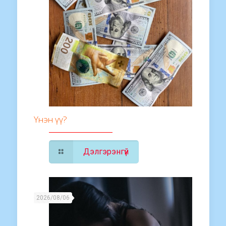
Үнэн үү?
Дэлгэрэнгүй
2026/08/06