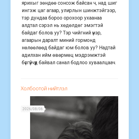
ярихыг зөндөө сонсож байсан ч, над шиг
ингэж цаг агаар, улирлын шинжтэйгээр,
тэр дундаа бороо орохоор ухаанаа
алдтал сэрэл нь хөдөлдөг эмэгтэй
байдаг болов уу? Тэр чийгний үнэр,
агаарын даралт миний гормонд
нөлөөлөөд байдаг юм болов уу? Надтай
адилхан ийм өвөрмөц мэдрэмжтэй
бүсгүйчүүд байвал санал бодлоо хуваалцаач.
Холбоотой нийтлэл
2026/08/06