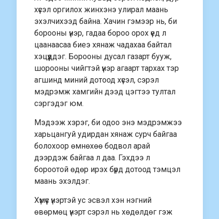
хүсэл оргилох жинхэнэ улирал маань
эхэлчихээд байна. Хачин гэмээр нь, би
борооны үнэр, гадаа бороо орох үед л
цаанаасаа биеэ хянаж чадахаа байтал
хэцүүддэг. Борооны дусал газарт бууж,
шорооны чийгтэй үнэр агаарт тархах тэр
агшинд миний дотоод хүсэл, сэрэл
мэдрэмж хамгийн дээд цэгтээ тултал
сэргэдэг юм.
Мэдээж хэрэг, би одоо энэ мэдрэмжээ
харьцангуй удирдан хянаж сурч байгаа
болохоор өмнөхөө бодвол арай
дээрдэж байгаа л даа. Гэхдээ л
бороотой өдөр ирэх бүрд дотоод тэмцэл
маань эхэлдэг.
Хүмүүс үнэртэй ус эсвэл хэн нэгний
өвөрмөц үнэрт сэрэл нь хөдөлдөг гэж