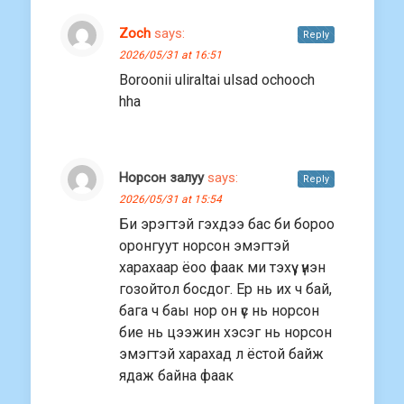
Zoch
says:
Reply
2026/05/31 at 16:51
Boroonii uliraltai ulsad ochooch
hha
Норсон залуу
says:
Reply
2026/05/31 at 15:54
Би эрэгтэй гэхдээ бас би бороо
оронгуут норсон эмэгтэй
харахаар ёоо фаак ми тэхүү , үнэн
гозойтол босдог. Ер нь их ч бай,
бага ч баы нор он үс нь норсон
бие нь цээжин хэсэг нь норсон
эмэгтэй харахад л ёстой байж
ядаж байна фаак