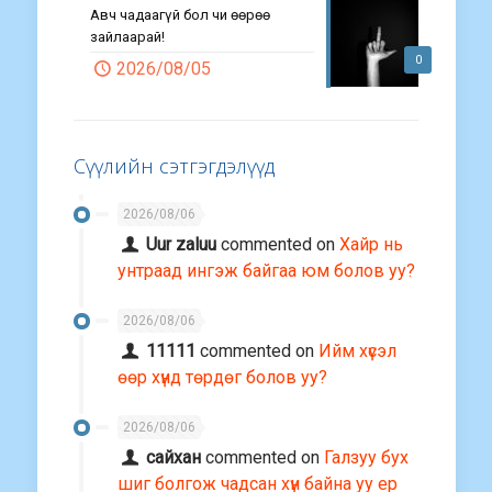
Авч чадаагүй бол чи өөрөө
зайлаарай!
0
2026/08/05
Сүүлийн сэтгэгдэлүүд
2026/08/06
Uur zaluu
commented on
Хайр нь
унтраад ингэж байгаа юм болов уу?
2026/08/06
11111
commented on
Ийм хүсэл
өөр хүнд төрдөг болов уу?
2026/08/06
сайхан
commented on
Галзуу бух
шиг болгож чадсан хүн байна уу ер