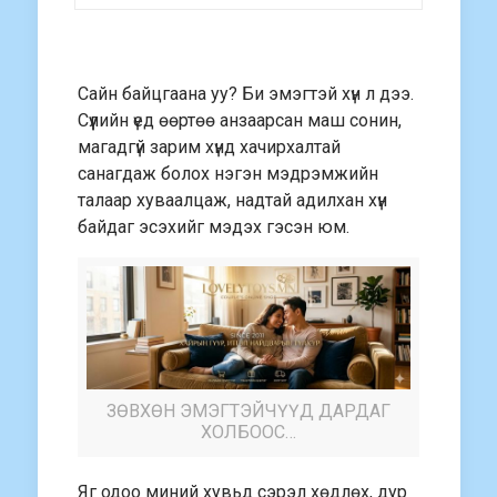
Сайн байцгаана уу? Би эмэгтэй хүн л дээ.
Сүүлийн үед өөртөө анзаарсан маш сонин,
магадгүй зарим хүнд хачирхалтай
санагдаж болох нэгэн мэдрэмжийн
талаар хуваалцаж, надтай адилхан хүн
байдаг эсэхийг мэдэх гэсэн юм.
ЗӨВХӨН ЭМЭГТЭЙЧҮҮД ДАРДАГ
ХОЛБООС…
Яг одоо миний хувьд сэрэл хөдлөх, дур