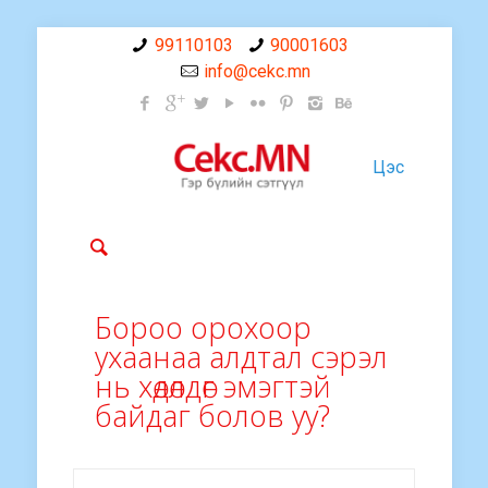
99110103
90001603
info@cekc.mn
Цэс
Бороо орохоор
ухаанаа алдтал сэрэл
нь хөдөлдөг эмэгтэй
байдаг болов уу?