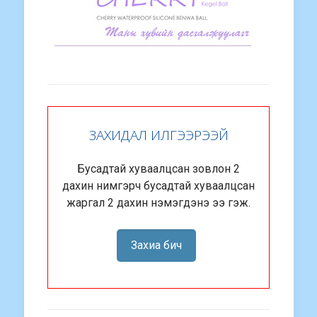
ЗАХИДАЛ ИЛГЭЭРЭЭЙ
Бусадтай хуваалцсан зовлон 2
дахин нимгэрч бусадтай хуваалцсан
жаргал 2 дахин нэмэгдэнэ ээ гэж.
Захиа бич