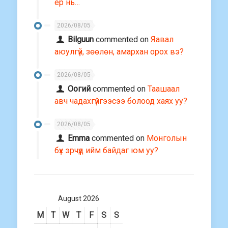
ер нь…
2026/08/05
Bilguun
commented on
Яавал
аюулгүй, зөөлөн, амархан орох вэ?
2026/08/05
Оогий
commented on
Таашаал
авч чадахгүйгээсээ болоод хаях уу?
2026/08/05
Emma
commented on
Монголын
бүх эрчүүд ийм байдаг юм уу?
August 2026
M
T
W
T
F
S
S