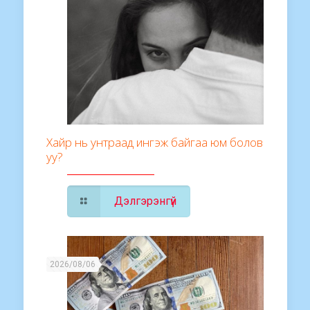
Хайр нь унтраад ингэж байгаа юм болов
уу?
Дэлгэрэнгүй
2026/08/06