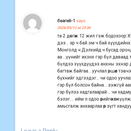
баагий-1
says:
2026/05/12 at 23:36
та 2 дөнгөж 12 жил гэж бодохоор 
дээ… эр ч бай эм ч бай хүүхдийнхэ
Монголд ч Дэлхийд ч бусад оронд
аа….үүнийг ихэнх гэр бүл даваад 
бүлдээ хүүхдүүдээ анхны эхнэр дэ
багтаж байгаа… уучлал өршөөл тэв
бүхнийг эдгээдэг… чи одоо уучла
гэр бүл болсон байна… ээжгүй а
гэр бүлээ хадгалаарай…. чи хадму
бэлэг…. ийм л одоо өөрийгөө хөгж
амьсгалж анхаарлаа өөр зүгт хандуу
Leave a Reply