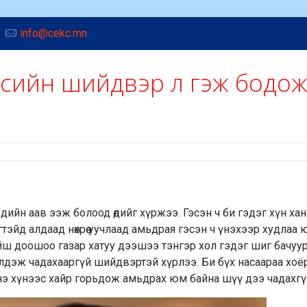
info@cekc.mn
цсийн шийдвэр л гэж бодо
үүхдийн аав ээж болоод өдийг хүржээ. Гэсэн ч би гэдэг хүн х
эгтэйд алдаад нөхрөө уучлаад амьдрая гэсэн ч үнэхээр худлаа 
ойш доошоо газар хатуу дээшээ тэнгэр хол гэдэг шиг бачуур
үлдэж чадахааргүй шийдвэртэй хүрлээ. Би бүх насаараа хоё
энэ хүнээс хайр горьдож амьдрах юм байна шүү дээ чадахгү