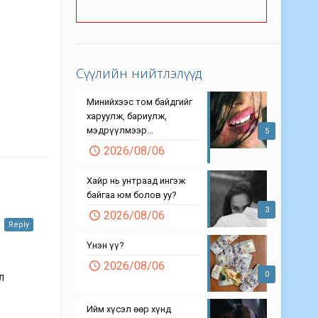
Сүүлийн нийтлэлүүд
Минийхээс том байдгийг
харуулж, бариулж,
мэдрүүлмээр…
5
2026/08/06
Хайр нь унтраад ингэж
байгаа юм болов уу?
3
2026/08/06
Reply
Үнэн үү?
2026/08/06
0
л
Ийм хүсэл өөр хүнд