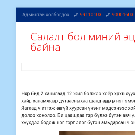
Админтай холбогдох
99110103
90001603
Салалт бол миний э
байна
Нөхөр бид 2 ханилаад 12 жил болжээ хоёр хөөрхөн х
хайр халамжаар дутаасныхаа шанд өнөөдөр өөр нэг эм
Яагаад ч итгэж өгөхгүй хуурсан үнэнг мэдсэнээс х
долоо хонолоо. Би цаашдаа гэр бүлээ бүтэн авч 
хүүхдээ бодож нэг гэрт элэг бүтэн амьдарсан ч 