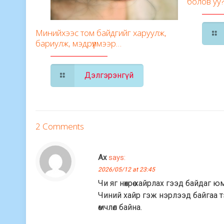
болов уу
Минийхээс том байдгийг харуулж,
бариулж, мэдрүүлмээр…
Дэлгэрэнгүй
2 Comments
Ах
says:
2026/05/12 at 23:45
Чи яг нөхрөө хайрлах гээд байдаг 
Чиний хайр гэж нэрлээд байгаа тэ
өмчлөл байна.