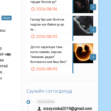
төрдөг болов уу?
3
2026/08/06
Reply
Галзуу бух шиг болгож
чадсан хүн байна уу ер
нь…
2
биш
2026/08/05
Дотно харилцаа тань
эр
нэгэн хэвийн, яарсан
 нөхөр
“механик дадал”
0
аа
болчихсон юм биш биз?
лтай
2026/08/05
ье…
ны
Сүүлийн сэтгэгдэлүүд
2026/08/06
sissysiska2019@gmail.com