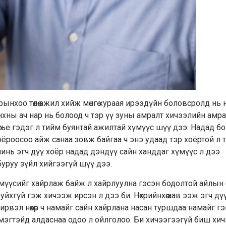
ынхоо төлөө ажил хийж мөнгө хураая ирээдүйн боловсролд нь
хны ач нар нь болоод ч тэр үү зуны амралт хичээлийн амра
гье гэдэг л тийм буянтай ажилтай хүмүүс шүү дээ. Надад бо
оёроосоо айж санаа зовж байгаа ч энэ удаад тэр хоёртой л 
инь эгч дүү хоёр надад дэндүү сайн ханддаг хүмүүс л дээ
буруу зүйл хийгээгүй шүү дээ.
ий хүмүүсийг хайрлаж байж л хайрлуулна гэсэн бодолтой айлын
йхгүй гэж хичээж ирсэн л дээ би. Нөхрийнхөө аав ээж эгч дү
ирвэл нөхөр ч намайг сайн хайрлана насан туршдаа намайг г
 эмэгтэйд алдаснаа одоо л ойлголоо. Би хичээгээгүй биш хичэ