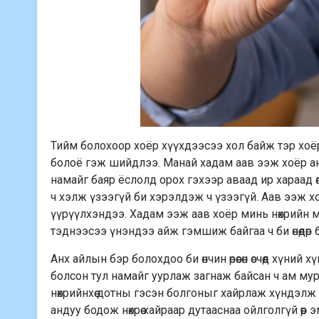
Тийм болохоор хоёр хүүхдээсээ хол байж тэр хоёр
болоё гэж шийдлээ. Манай хадам аав ээж хоёр ан
намайг баяр ёслолд орох гэхээр аваад ир хараад ө
ч хэлж үзээгүй би хэрэлдэж ч үзээгүй. Аав ээж х
үүрүүлхэндээ. Хадам ээж аав хоёр минь нөхрийн м
тэднээсээ үнэндээ айж гэмшиж байгаа ч би өнөөдөр 
Анх айлын бэр болохдоо би өнчин өрөөсөн өсчөөд хүн
болсон тул намайг уурлаж загнаж байсан ч ам муру
нөхрийнхөө дотны гэсэн болгоныг хайрлаж хүндэлж 
андуу бодож нөхрөө хайраар дутааснаа ойлголгүй өөр