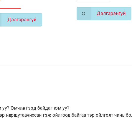
?
Дэлгэрэнгүй
Дэлгэрэнгүй
юм уу? Өмчлөх гээд байдаг юм уу?
р нөхрөө дутаачихсан гэж ойлгоод байгаа тэр ойлголт чинь бо