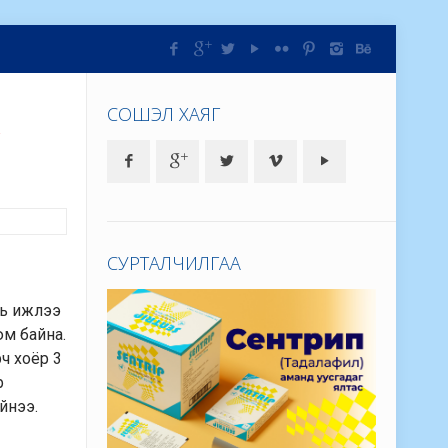
ж
СОШЭЛ ХАЯГ
СУРТАЛЧИЛГАА
ань ижлээ
юм байна.
ч хоёр 3
р
йнээ.