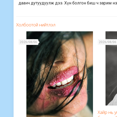
даанч дутуудуулж дээ. Хүн болгон биш ч зарим нэ
Холбоотой нийтлэл
2026/08/06
2026/08/06
Хайр нь 