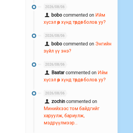
2026/08/06
bobo
commented on
Ийм
хүсэл өөр хүнд төрдөг болов уу?
2026/08/06
bobo
commented on
Энгийн
зүйл үү энэ?
2026/08/06
Baatar
commented on
Ийм
хүсэл өөр хүнд төрдөг болов уу?
2026/08/06
zochin
commented on
Минийхээс том байдгийг
харуулж, бариулж,
мэдрүүлмээр…