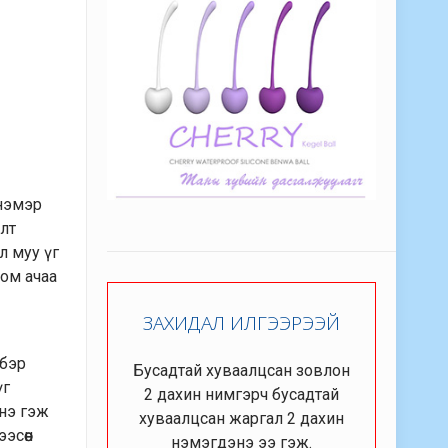
 нэмэр
лт
л муу үг
том ачаа
ЗАХИДАЛ ИЛГЭЭРЭЭЙ
 бэр
Бусадтай хуваалцсан зовлон
үг
2 дахин нимгэрч бусадтай
энэ гэж
хуваалцсан жаргал 2 дахин
эсөөн
нэмэгдэнэ ээ гэж.