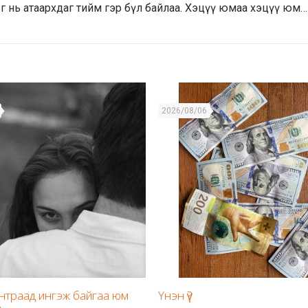
г нь атаархдаг тийм гэр бүл байлаа. Хэцүү юмаа хэцүү юм…
2026/08/06
унтраад ингэж байгаа юм
Үнэн үү?