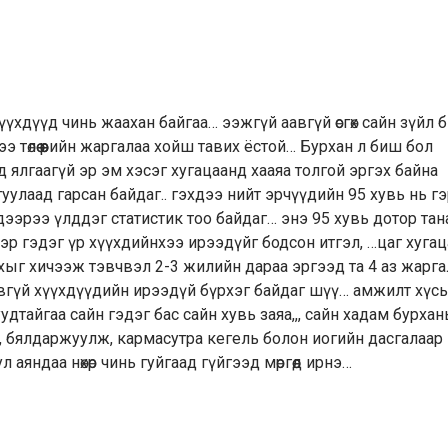
Хүүхдүүд чинь жаахан байгаа… ээжгүй аавгүй өсгөх сайн зүйл 
э төлөө өөрийн жаргалаа хойш тавих ёстой… Бурхан л биш бол
 ялгаагүй эр эм хэсэг хугацаанд хааяа толгой эргэх байна
туулаад гарсан байдаг.. гэхдээ нийт эрчүүдийн 95 хувь нь г
эрээ үлддэг статистик тоо байдаг… энэ 95 хувь дотор танай
чээр гэдэг үр хүүхдийнхээ ирээдүйг бодсон итгэл, …цаг хугац
хыг хичээж тэвчвэл 2-3 жилийн дараа эргээд та 4 аз жарга
авгүй хүүхдүүдийн ирээдүй бүрхэг байдаг шүү… амжилт хүс
удтайгаа сайн гэдэг бас сайн хувь заяа,,, сайн хадам бурха
үүлж, бялдаржуулж, кармасутра кегель болон иогийн дасгалаар
л аяндаа нөхөр чинь гуйгаад гүйгээд мөргөөд ирнэ…