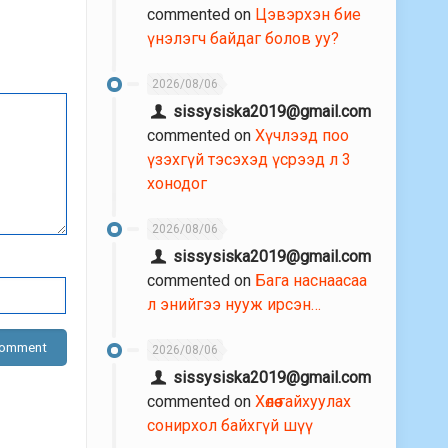
commented on
Цэвэрхэн бие
үнэлэгч байдаг болов уу?
2026/08/06
sissysiska2019@gmail.com
commented on
Хүчлээд поо
үзэхгүй тэсэхэд үсрээд л 3
хонодог
2026/08/06
sissysiska2019@gmail.com
commented on
Бага наснаасаа
л энийгээ нууж ирсэн…
2026/08/06
sissysiska2019@gmail.com
commented on
Хөлөө гайхуулах
сонирхол байхгүй шүү