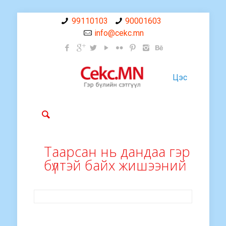
99110103
90001603
info@cekc.mn
Цэс
Таарсан нь дандаа гэр
бүлтэй байх жишээний