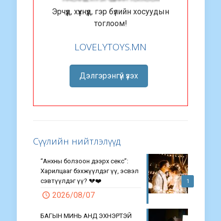
Эрчүүд, хүүхнүүд, гэр бүлийн хосуудын
тоглоом!
LOVELYTOYS.MN
Дэлгэрэнгүй үзэх
Сүүлийн нийтлэлүүд
“Анхны болзоон дээрх секс”:
Харилцааг бэхжүүлдэг үү, эсвэл
сэвтүүлдэг үү? 💔❤️
1
2026/08/07
БАГЫН МИНЬ АНД ЭХНЭРТЭЙ