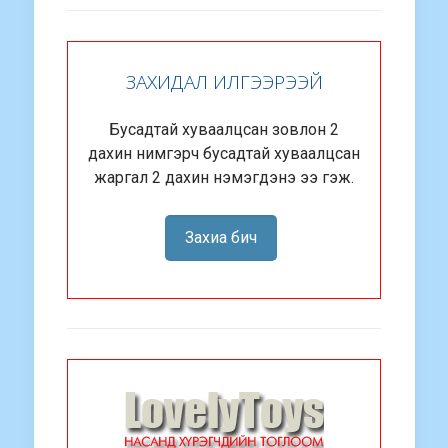
ЗАХИДАЛ ИЛГЭЭРЭЭЙ
Бусадтай хуваалцсан зовлон 2
дахин нимгэрч бусадтай хуваалцсан
жаргал 2 дахин нэмэгдэнэ ээ гэж.
Захиа бич