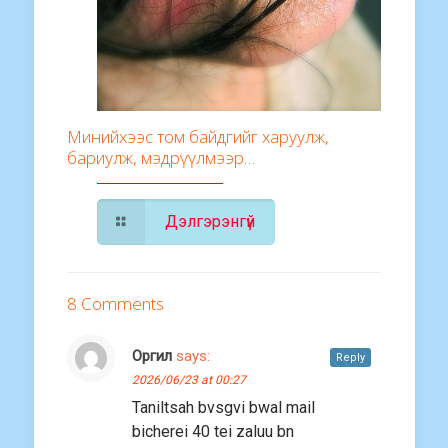
Минийхээс том байдгийг харуулж,
бариулж, мэдрүүлмээр…
Дэлгэрэнгүй
8 Comments
Оргил
says:
Reply
2026/06/23 at 00:27
Taniltsah bvsgvi bwal mail
bicherei 40 tei zaluu bn