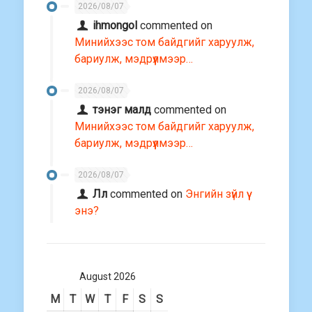
2026/08/07
ihmongol
commented on
Минийхээс том байдгийг харуулж,
бариулж, мэдрүүлмээр…
2026/08/07
тэнэг малд
commented on
Минийхээс том байдгийг харуулж,
бариулж, мэдрүүлмээр…
2026/08/07
Лл
commented on
Энгийн зүйл үү
энэ?
August 2026
M
T
W
T
F
S
S