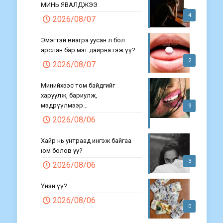
МИНЬ ЯВАЛДЖЭЭ
4
2026/08/07
Эмэгтэй виагра уусан л бол
арслан бар мэт дайрна гэж үү?
2
2026/08/07
Минийхээс том байдгийг
харуулж, бариулж,
мэдрүүлмээр…
9
2026/08/06
Хайр нь унтраад ингэж байгаа
юм болов уу?
3
2026/08/06
Үнэн үү?
2026/08/06
0