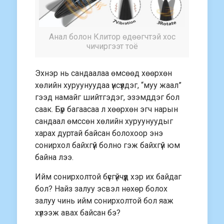
Анал болон Клитор өдөөгчтэй хос
чичиргээт тоё
Эхнэр нь сандаалаа өмсөөд хөөрхөн
хөлийн хуруунуудаа үнсүүлдэг, “муу жаал”
гээд намайг шийтгэдэг, эзэмддэг бол
саак. Бүр багаасаа л хөөрхөн эгч нарын
сандаал өмссөн хөлийн хуруунуудыг
харах дуртай байсан болохоор энэ
сонирхол байхгүй болно гэж байхгүй юм
байна лээ.
Ийм сонирхолтой бүсгүйчүүд хэр их байдаг
бол? Найз залуу эсвэл нөхөр болох
залуу чинь ийм сонирхолтой бол яаж
хүлээж авах байсан бэ?