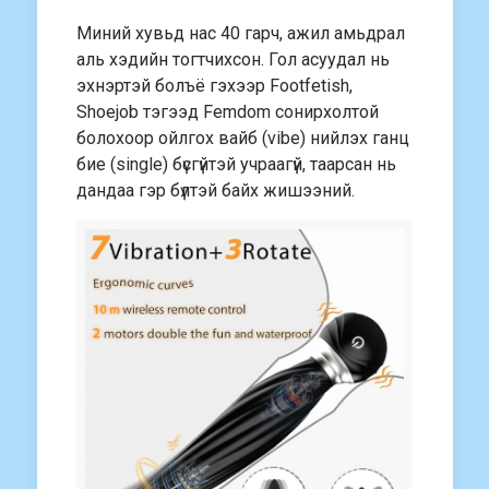
Миний хувьд нас 40 гарч, ажил амьдрал
аль хэдийн тогтчихсон. Гол асуудал нь
эхнэртэй болъё гэхээр Footfetish,
Shoejob тэгээд Femdom сонирхолтой
болохоор ойлгох вайб (vibe) нийлэх ганц
бие (single) бүсгүйтэй учраагүй, таарсан нь
дандаа гэр бүлтэй байх жишээний.