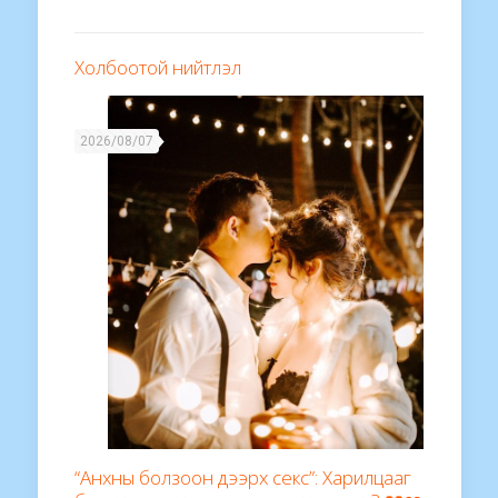
Холбоотой нийтлэл
2026/08/07
“Анхны болзоон дээрх секс”: Харилцааг