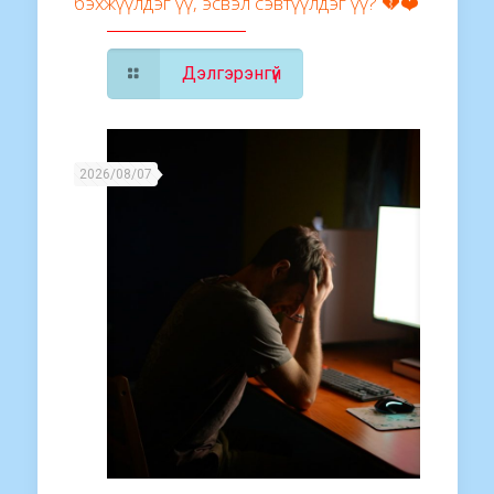
бэхжүүлдэг үү, эсвэл сэвтүүлдэг үү? 💔❤️
Дэлгэрэнгүй
2026/08/07