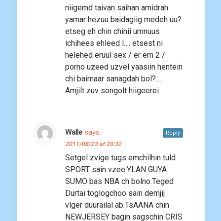
niigemd taivan saihan amidrah
yamar hezuu baidagiig medeh uu?
etseg eh chin chinii umnuus
ichihees ehleed l…. etsest ni
helehed eruul sex / er em 2 /
porno uzeed uzvel yaasiin hentein
chi baimaar sanagdah bol?….
Amjilt zuv songolt hiigeerei
Walle
says:
Reply
2011/08/23 at 20:32
Setgel zvige tugs emchilhin tuld
SPORT sain vzee.YLAN GUYA
SUMO bas NBA ch bolno.Teged
Durtai toglogchoo sain demjij
vlger duurailal ab.TsAANA chin
NEWJERSEY bagin sagschin CRIS