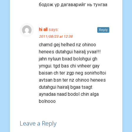
бодож үр дагаварийг нь тунгаа
hi all
says:
Reply
2011/08/23 at 12:38
chamd gej helhed nz ohinoo
henees dutahgui hairalj yvaa!!!
jahn nyluun bxad bolohgui gh
ymgui. tgd bas chi vnheer gay
baisan ch ter zgp neg sonirholtoi
avtsan bsn ter nz ohinoo henees
dutahgui hairalj bgaa tsagt
aynadaa naad bodol chin alga
bolnooo
Leave a Reply