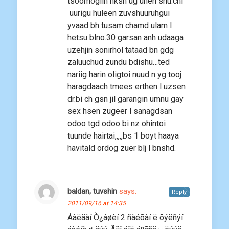
tsoomogiin hksn ug unen shu.chi
uurigu huleen zuvshuuruhgui
yvaad bh tusam chamd ulam l
hetsu blno.30 garsan anh udaaga
uzehjin sonirhol tataad bn gdg
zaluuchud zundu bdishu…ted
nariig harin oligtoi nuud n yg tooj
haragdaach tmees erthen l uzsen
dr.bi ch gsn jil garangin umnu gay
sex hsen zugeer l sanagdsan
odoo tgd odoo bi nz ohintoi
tuunde hairtai,,,,,bs 1 boyt haaya
havitald ordog zuer blj l bnshd.
baldan, tuvshin
says:
Reply
2011/09/16 at 14:35
Áàëäàí Ò¿âøèí 2 ñàéõàí ë õýëñýí