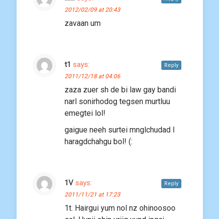
2012/02/09 at 20:43
zavaan um
t1
says:
Reply
2011/12/18 at 04:06
zaza zuer sh de bi law gay bandi
narl sonirhodog tegsen murtluu
emegtei lol!
gaigue neeh surtei mnglchudad l
haragdchahgu bol! (:
1V
says:
Reply
2011/11/21 at 17:23
1t. Hairgui yum nol nz ohinoosoo