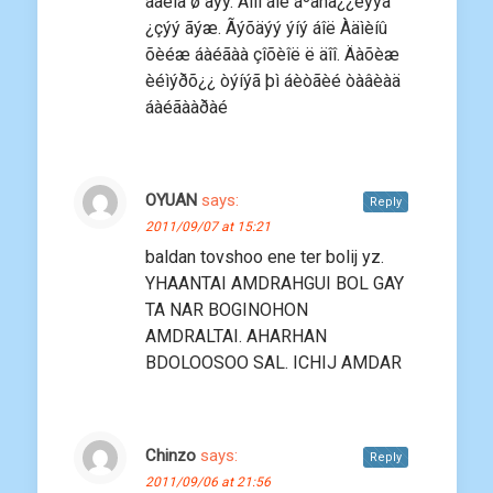
áàéíà ø äýý. Ãîìî áîë áºãñä¿¿ëýýä
¿çýý ãýæ. Ãýõäýý ýíý áîë Àäìèíû
õèéæ áàéãàà çîõèîë ë äîî. Äàõèæ
èéìýðõ¿¿ òýíýã þì áèòãèé òàâèàä
áàéãààðàé
OYUAN
says:
Reply
2011/09/07 at 15:21
baldan tovshoo ene ter bolij yz.
YHAANTAI AMDRAHGUI BOL GAY
TA NAR BOGINOHON
AMDRALTAI. AHARHAN
BDOLOOSOO SAL. ICHIJ AMDAR
Chinzo
says:
Reply
2011/09/06 at 21:56