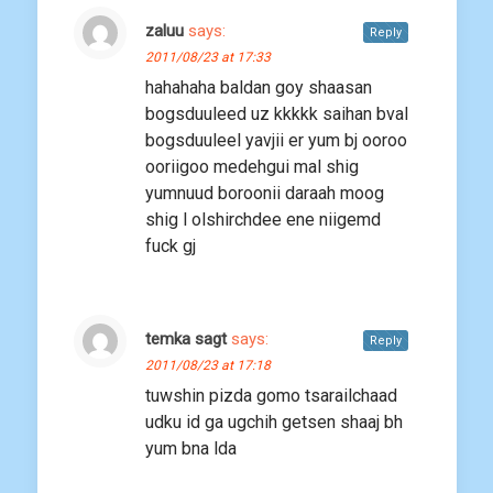
zaluu
says:
Reply
2011/08/23 at 17:33
hahahaha baldan goy shaasan
bogsduuleed uz kkkkk saihan bval
bogsduuleel yavjii er yum bj ooroo
ooriigoo medehgui mal shig
yumnuud boroonii daraah moog
shig l olshirchdee ene niigemd
fuck gj
temka sagt
says:
Reply
2011/08/23 at 17:18
tuwshin pizda gomo tsarailchaad
udku id ga ugchih getsen shaaj bh
yum bna lda