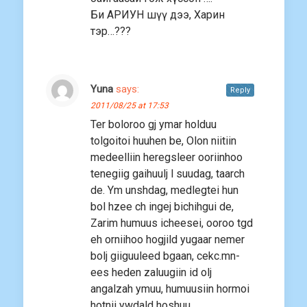
Би АРИУН шүү дээ, Харин
тэр…???
Yuna
says:
Reply
2011/08/25 at 17:53
Ter boloroo gj ymar holduu
tolgoitoi huuhen be, Olon niitiin
medeelliin heregsleer ooriinhoo
tenegiig gaihuulj l suudag, taarch
de. Ym unshdag, medlegtei hun
bol hzee ch ingej bichihgui de,
Zarim humuus icheesei, ooroo tgd
eh orniihoo hogjild yugaar nemer
bolj giiguuleed bgaan, cekc.mn-
ees heden zaluugiin id olj
angalzah ymuu, humuusiin hormoi
hotnii ywdald hoshuu