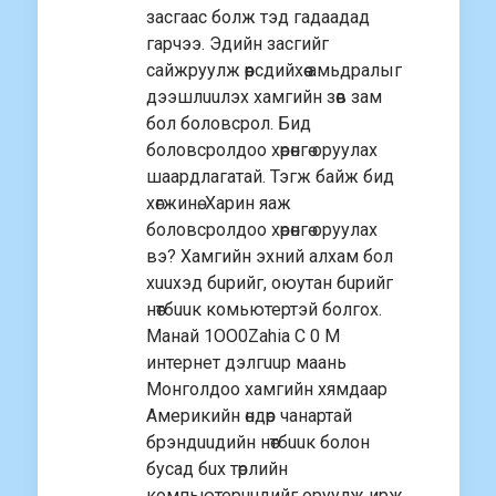
засгаас болж тэд гадаадад
гарчээ. Эдийн засгийг
сайжруулж өөрсдийхөө амьдралыг
дээшлuuлэх хамгийн зөв зам
бол боловсрол. Бид
боловсролдоо хөрөнгө оруулах
шаардлагатай. Тэгж байж бид
хөгжинө. Харин яаж
боловсролдоо хөрөнгө оруулах
вэ? Хамгийн эхний алхам бол
хuuхэд бuрийг, оюутан бuрийг
нөтбuuк комьютертэй болгох.
Манай 1OO0Zahia C 0 M
интернет дэлгuuр маань
Монголдоо хамгийн хямдаар
Америкийн өндөр чанартай
брэндuuдийн нөтбuuк болон
бусад бuх төрлийн
компьютерuuдийг оруулж ирж