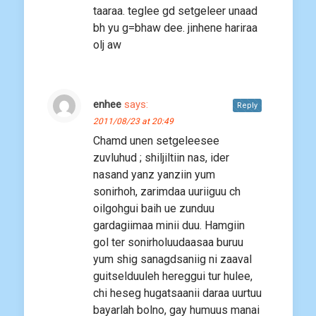
taaraa. teglee gd setgeleer unaad
bh yu g=bhaw dee. jinhene hariraa
olj aw
enhee
says:
Reply
2011/08/23 at 20:49
Chamd unen setgeleesee
zuvluhud ; shiljiltiin nas, ider
nasand yanz yanziin yum
sonirhoh, zarimdaa uuriiguu ch
oilgohgui baih ue zunduu
gardagiimaa minii duu. Hamgiin
gol ter sonirholuudaasaa buruu
yum shig sanagdsaniig ni zaaval
guitselduuleh hereggui tur hulee,
chi heseg hugatsaanii daraa uurtuu
bayarlah bolno, gay humuus manai