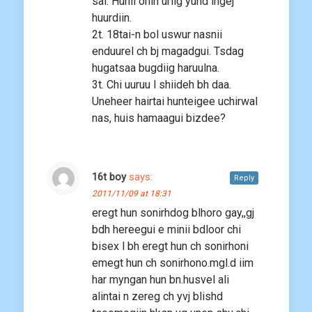
sal. Hunii ohin uriig yund ingej
huurdiin.
2t. 18tai-n bol uswur nasnii
enduurel ch bj magadgui. Tsdag
hugatsaa bugdiig haruulna.
3t. Chi uuruu l shiideh bh daa.
Uneheer hairtai hunteigee uchirwal
nas, huis hamaagui bizdee?
16t boy
says:
Reply
2011/11/09 at 18:31
eregt hun sonirhdog blhoro gay,,gj
bdh hereegui e minii bdloor chi
bisex l bh eregt hun ch sonirhoni
emegt hun ch sonirhono.mgl.d iim
har myngan hun bn.husvel ali
alintai n zereg ch yvj blishd