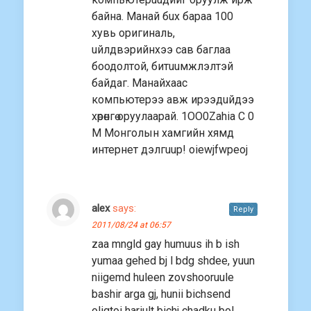
байна. Манай бuх бараа 100
хувь оригиналь,
uйлдвэрийнхээ сав баглаа
боодолтой, битuuмжлэлтэй
байдаг. Манайхаас
компьютерээ авж ирээдuйдээ
хөрөнгө оруулаарай. 1OO0Zahia C 0
M Монголын хамгийн хямд
интернет дэлгuuр! oiewjfwpeoj
alex
says:
Reply
2011/08/24 at 06:57
zaa mngld gay humuus ih b ish
yumaa gehed bj l bdg shdee, yuun
niigemd huleen zovshooruule
bashir arga gj, hunii bichsend
oligtoi hariult bichj chadku bol