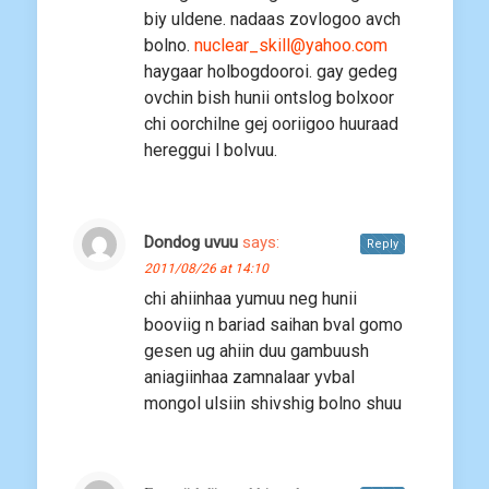
biy uldene. nadaas zovlogoo avch
bolno.
nuclear_skill@yahoo.com
haygaar holbogdooroi. gay gedeg
ovchin bish hunii ontslog bolxoor
chi oorchilne gej ooriigoo huuraad
hereggui l bolvuu.
Dondog uvuu
says:
Reply
2011/08/26 at 14:10
chi ahiinhaa yumuu neg hunii
booviig n bariad saihan bval gomo
gesen ug ahiin duu gambuush
aniagiinhaa zamnalaar yvbal
mongol ulsiin shivshig bolno shuu