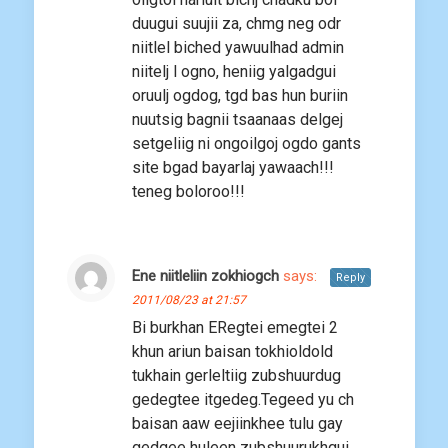
duugui suujii za, chmg neg odr
niitlel biched yawuulhad admin
niitelj l ogno, heniig yalgadgui
oruulj ogdog, tgd bas hun buriin
nuutsig bagnii tsaanaas delgej
setgeliig ni ongoilgoj ogdo gants
site bgad bayarlaj yawaach!!!
teneg boloroo!!!
Ene niitleliin zokhiogch
says:
Reply
2011/08/23 at 21:57
Bi burkhan ERegtei emegtei 2
khun ariun baisan tokhioldold
tukhain gerleltiig zubshuurdug
gedegtee itgedeg.Tegeed yu ch
baisan aaw eejiinkhee tulu gay
gedgee huleen zubshuurukhgui