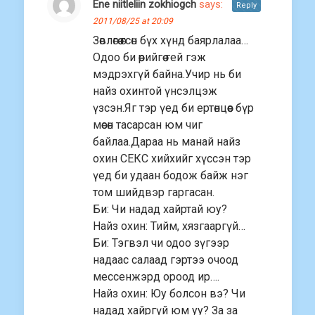
Ene niitleliin zokhiogch
says:
Reply
2011/08/25 at 20:09
Зөвлөгөө өгсөн бүх хүнд баярлалаа…
Одоо би өөрийгөө гей гэж
мэдрэхгүй байна.Учир нь би
найз охинтой үнсэлцэж
үзсэн.Яг тэр үед би ертөнцөөс бүр
мөсөн тасарсан юм чиг
байлаа.Дараа нь манай найз
охин СЕКС хийхийг хүссэн тэр
үед би удаан бодож байж нэг
том шийдвэр гаргасан.
Би: Чи надад хайртай юу?
Найз охин: Тийм, хязгааргүй…
Би: Тэгвэл чи одоо зүгээр
надаас салаад гэртээ очоод
мессенжэрд ороод ир….
Найз охин: Юу болсон вэ? Чи
надад хайргүй юм уу? За за