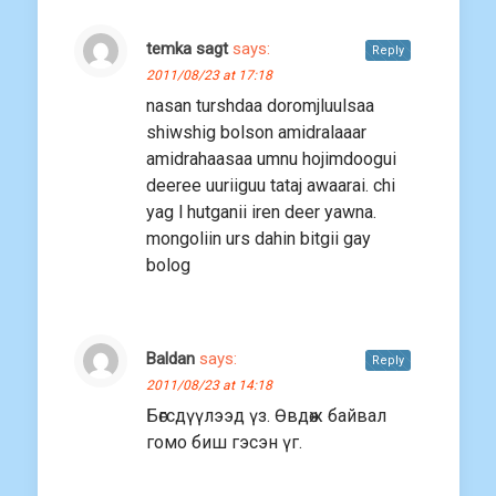
temka sagt
says:
Reply
2011/08/23 at 17:18
nasan turshdaa doromjluulsaa
shiwshig bolson amidralaaar
amidrahaasaa umnu hojimdoogui
deeree uuriiguu tataj awaarai. chi
yag l hutganii iren deer yawna.
mongoliin urs dahin bitgii gay
bolog
Baldan
says:
Reply
2011/08/23 at 14:18
Бөгсдүүлээд үз. Өвдөж байвал
гомо биш гэсэн үг.