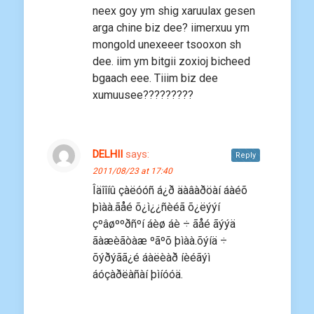
neex goy ym shig xaruulax gesen
arga chine biz dee? iimerxuu ym
mongold unexeeer tsooxon sh
dee. iim ym bitgii zoxioj bicheed
bgaach eee. Tiiim biz dee
xumuusee?????????
DELHII
says:
Reply
2011/08/23 at 17:40
Îäîîíû çàëóóñ á¿ð äàâàðöàí áàéõ
þìàà.ãåé õ¿ì¿¿ñèéã õ¿ëýýí
çºâøººðñºí áèø áè ÷ ãåé ãýýä
ãàæèãòàæ ºãºõ þìàà.õýíä ÷
õýðýãã¿é áàëèàð íèéãýì
áóçàðëàñàí þìíóóä.