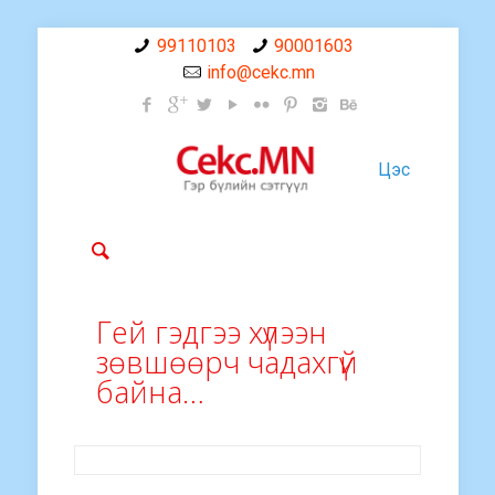
99110103
90001603
info@cekc.mn
Цэс
Гей гэдгээ хүлээн
зөвшөөрч чадахгүй
байна…