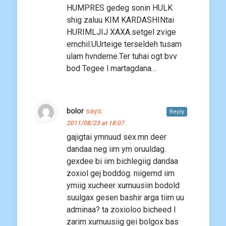
HUMPRES gedeg sonin HULK
shig zaluu KIM KARDASHINtai
HURIMLJIJ XAXA.setgel zvige
emchil.UUrteige terseldeh tusam
ulam hvnderne.Ter tuhai ogt bvv
bod Tegee l martagdana…
bolor
says:
Reply
2011/08/23 at 18:07
gajigtai ymnuud sex.mn deer
dandaa neg iim ym oruuldag.
gexdee bi iim bichlegiig dandaa
zoxiol gej boddog. niigemd iim
ymiig xucheer xumuusiin bodold
suulgax gesen bashir arga tiim uu
adminaa? ta zoxioloo bicheed l
zarim xumuusiig gei bolgox bas