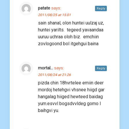
patate
says:
Reply
2011/08/25 at 15:01
sain shanal, olon huntei uulzaj uz,
huntei yarilts. tegeed yavaandaa
uuruu uchraa oloh biz. emchiin
zovlogoond bol itgehgui baina
mortal...
says:
Reply
2011/08/24 at 21:26
pizda chin 18hvrtelee emiin deer
mordoj hetehgvi vhsnee hiigd gar
hangalag hiiged hewteed baidag
yum.esvvl bogsdvvldeg gomo l
baihgvi yu.