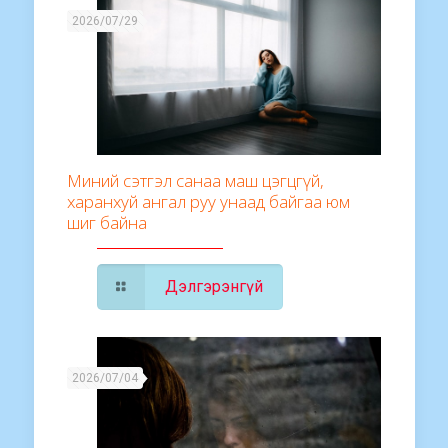
2026/07/29
Миний сэтгэл санаа маш цэгцгүй,
харанхуй ангал руу унаад байгаа юм
шиг байна
Дэлгэрэнгүй
2026/07/04