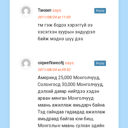
Танхил
says:
Reply
2011/08/24 at 11:03
тм гэж бодох хэрэггүй ээ
хэсэгхэн зуурын эндүүрэл
байж мэднэ шүү дээ.
oiqwefkweofij
says:
Reply
2011/08/24 at 09:32
Америкд 25,000 Монголчууд,
Солонгосд 30,000 Монголчууд,
дэлхий даяар нийтдээ хэдэн
арван мянган Монголчууд
маань ажиллаж амьдарч байна.
Тэд сайндаа гадаадад ажиллаж
амьдраад байгаа юм биш,
Монголын маань сулхан эдийн