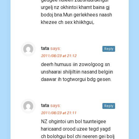
urgelj nz okhintoi khamt baina gj
bodoj bna.Mun gerlekhees naash
khezee ch sex khiikhgui,.
tata
says:
Reply
2011/08/23 at 21:12
deerh humuus iin zowolgoog sn
unshaarai shiljiltiin nasand belgiin
daawar ih togtworgui bdg gesen.
tata
says:
Reply
2011/08/23 at 21:11
NZ ohgintoi um bol tuunteigee
haricaand orood uzee tegd yagd
ch bolohgui bol chi neeren gei bolj