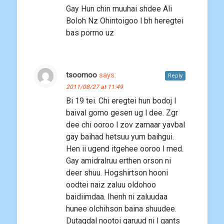
Gay Hun chin muuhai shdee Ali
Boloh Nz Ohintoigoo l bh heregtei
bas porrno uz
tsoomoo
says:
Reply
2011/08/27 at 11:49
Bi 19 tei. Chi eregtei hun bodoj l
baival gomo gesen ug l dee. Zgr
dee chi ooroo l zov zamaar yavbal
gay baihad hetsuu yum baihgui.
Hen ii ugend itgehee ooroo l med.
Gay amidralruu erthen orson ni
deer shuu. Hogshirtson hooni
oodtei naiz zaluu oldohoo
baidiimdaa. Ihenh ni zaluudaa
hunee olchihson baina shuudee.
Dutagdal nootoi garuud ni l gants