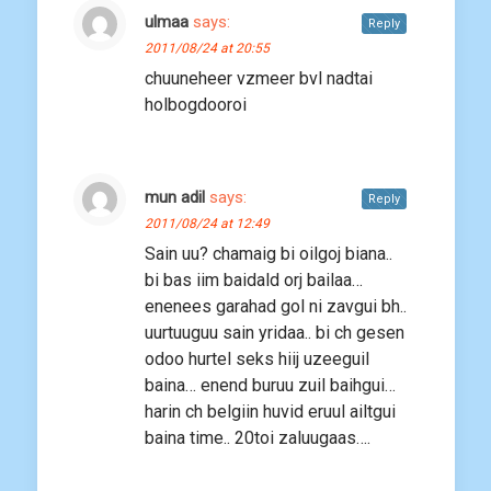
ulmaa
says:
Reply
2011/08/24 at 20:55
chuuneheer vzmeer bvl nadtai
holbogdooroi
mun adil
says:
Reply
2011/08/24 at 12:49
Sain uu? chamaig bi oilgoj biana..
bi bas iim baidald orj bailaa…
enenees garahad gol ni zavgui bh..
uurtuuguu sain yridaa.. bi ch gesen
odoo hurtel seks hiij uzeeguil
baina… enend buruu zuil baihgui…
harin ch belgiin huvid eruul ailtgui
baina time.. 20toi zaluugaas….