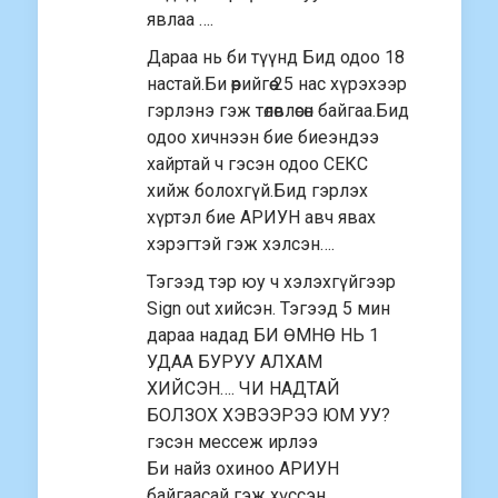
явлаа ….
Дараа нь би түүнд Бид одоо 18
настай.Би өөрийгөө 25 нас хүрэхээр
гэрлэнэ гэж төлөвлөсөн байгаа.Бид
одоо хичнээн бие биеэндээ
хайртай ч гэсэн одоо СЕКС
хийж болохгүй.Бид гэрлэх
хүртэл бие АРИУН авч явах
хэрэгтэй гэж хэлсэн….
Тэгээд тэр юу ч хэлэхгүйгээр
Sign out хийсэн. Тэгээд 5 мин
дараа надад БИ ӨМНӨ НЬ 1
УДАА БУРУУ АЛХАМ
ХИЙСЭН…. ЧИ НАДТАЙ
БОЛЗОХ ХЭВЭЭРЭЭ ЮМ УУ?
гэсэн мессеж ирлээ
Би найз охиноо АРИУН
байгаасай гэж хүссэн ….