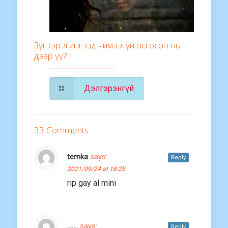
Зүгээр л ингээд чимээгүй өсгөсөн нь
дээр үү?
Дэлгэрэнгүй
33 Comments
temka
says:
Reply
2021/09/24 at 18:25
rip gay al mini
.......
says:
Reply