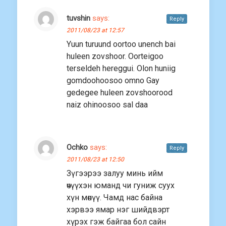
tuvshin
says:
Reply
2011/08/23 at 12:57
Yuun turuund oortoo unench bai
huleen zovshoor. Oorteigoo
terseldeh hereggui. Olon huniig
gomdoohoosoo omno Gay
gedegee huleen zovshoorood
naiz ohinoosoo sal daa
Ochko
says:
Reply
2011/08/23 at 12:50
Зүгээрээ залуу минь ийм
өчүүхэн юманд чи гуниж суух
хүн мөнүү. Чамд нас байна
хэрвээ ямар нэг шийдвэрт
хүрэх гэж байгаа бол сайн