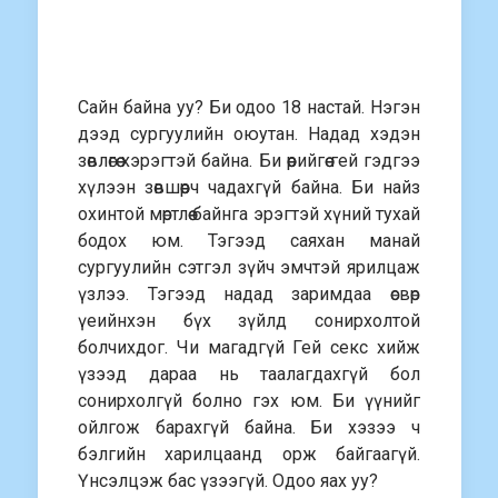
Сайн байна уу? Би одоо 18 настай. Нэгэн
дээд сургуулийн оюутан. Надад хэдэн
зөвлөгөө хэрэгтэй байна. Би өөрийгөө гей гэдгээ
хүлээн зөвшөөрч чадахгүй байна. Би найз
охинтой мөртлөө байнга эрэгтэй хүний тухай
бодох юм. Тэгээд саяхан манай
сургуулийн сэтгэл зүйч эмчтэй ярилцаж
үзлээ. Тэгээд надад заримдаа өсвөр
үеийнхэн бүх зүйлд сонирхолтой
болчихдог. Чи магадгүй Гей секс хийж
үзээд дараа нь таалагдахгүй бол
сонирхолгүй болно гэх юм. Би үүнийг
ойлгож барахгүй байна.
Би хэзээ ч
бэлгийн харилцаанд орж байгаагүй.
Үнсэлцэж бас үзээгүй. Одоо яах уу?