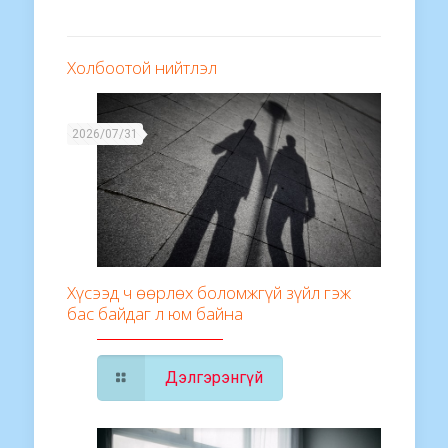
Холбоотой нийтлэл
2026/07/31
Хүсээд ч өөрлөх боломжгүй зүйл гэж
бас байдаг л юм байна
Дэлгэрэнгүй