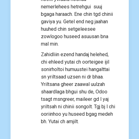
nemerlehees hetrehgui suuj
bgaga haraach. Ene chin tgd chinii
gaviya yu. Getel end neg jaahan
huuhed chin setgeleesee
zowlogoo huseed asuusan bna
mal min.
Zahidliin ezend handaj helehed,
chi ehleed yutai ch oorteigee ijil
sonirholtoi humuustei hangalttai
sn yriltsaad uzsen ni dr bhaa.
Yriltsana gheer zaawal uulzah
shaardlaga bhgui shu de, Odoo
tsagt msngreer, maileer gd l yaj
yriltsah ni chinii songolt. Tgj bj l chi
ooriinhoo yu huseed bgag medeh
bh. Yutai ch amjilt.